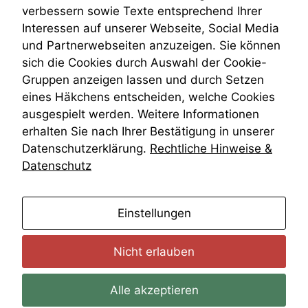
VRK
verbessern sowie Texte entsprechend Ihrer
Wiederherstellungsanordnung
Interessen auf unserer Webseite, Social Media
Zivilprozessordnung
und Partnerwebseiten anzuzeigen. Sie können
ZPO
sich die Cookies durch Auswahl der Cookie-
Zustellfiktion
Gruppen anzeigen lassen und durch Setzen
Zuständigkeit
Öffentliches Personalrecht
eines Häkchens entscheiden, welche Cookies
Öffentlichkeitsprinzip
ausgespielt werden. Weitere Informationen
erhalten Sie nach Ihrer Bestätigung in unserer
Datenschutzerklärung.
Rechtliche Hinweise &
Datenschutz
anmelden
Einstellungen
Nicht erlauben
Alle akzeptieren