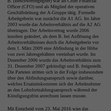
B. (Beschw­erdegeg­n­er) war als Chief Finan­cial
Offi­cer (
CFO
) und als Mit­glied der oper­a­tiv­en
Geschäft­sleitung der A‑Gruppe tätig. Formelle
Arbeit­ge­berin war zunächst die
A1
AG
. Im Jahre
2003 wurde das Arbeitsver­hält­nis auf die
A2
AG
über­tra­gen. Der Arbeitsver­trag wurde 2006
insofern geän­dert, als dem B. bei Auflö­sung des
Arbeitsver­hält­niss­es durch die Arbeit­ge­berin vor
dem 1. März 2009 eine Abfind­ung in der Höhe
von zwei Jahres­ge­häl­tern vere­in­bart wurde. Im
Dezem­ber 2006 wurde das Arbeitsver­hält­nis zum
31. Dezem­ber 2007 gekündigt und B. freigestellt.
Die Parteien strit­ten sich in der Folge ins­beson­dere
über den Abfind­ungsanspruch sowie darüber,
welch­es Ersatzeinkom­men sich der Arbeit­nehmer
an den Lohn­fortzahlungsanspruch während der
Kündi­gungs­frist anrech­nen lassen musste.
Mit Entscheid vom 23. Mai 2016 wies das