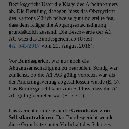
Bezirks­gericht Uster die Klage des Arbeit­nehmers
ab. Die Beru­fung dage­gen hiess das Oberg­ericht
des Kan­tons Zürich teil­weise gut und stellte fest,
dass dem Kläger die Abgangsentschädi­gung
grund­sät­zlich zus­tand. Die Beschw­erde der
A1
AG
wies das Bun­des­gericht ab (Urteil
4A_645
/2017
vom 25. August 2018).
Vor Bun­des­gericht war nur noch die
Abgangsentschädi­gung zu beurteilen. Strit­tig war
zunächst, ob die
A1
AG
gültig vertreten war, als
der Änderungsver­trag abgeschlossen wurde (E. 5).
Das Bun­des­gericht kam zum Schluss, dass die
A1
AG
gültig vertreten war (E. 5.3.2).
Das Gericht erin­nerte an die
Grund­sätze zum
Selb­stkon­trahieren
. Das Bun­des­gericht wen­det
diese Grund­sätze unter Vor­be­halt des Schutzes