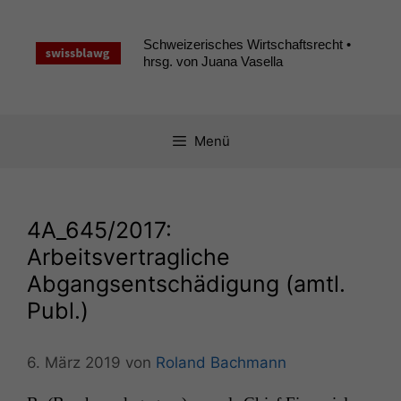
Zum
Inhalt
Schweizerisches Wirtschaftsrecht •
springen
hrsg. von Juana Vasella
Menü
4A_645
/2017:
Arbeitsvertragliche
Abgangsentschädigung (amtl.
Publ.)
6. März 2019
von
Roland Bachmann