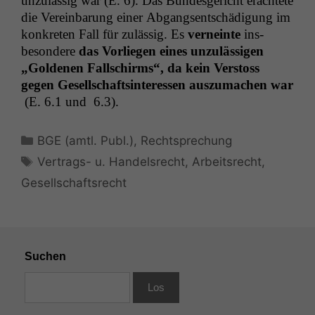
unzuläs­sig war (E. 6). Das Bun­des­gericht erachtete
die Vere­in­barung ein­er Abgangsentschädi­gung im
konkreten Fall für zuläs­sig. Es
verneinte
ins­
beson­dere
das Vor­liegen eines unzuläs­si­gen
„Gold­e­nen Fallschirms“, da kein Ver­stoss
gegen Gesellschaftsin­ter­essen auszu­machen war
(E. 6.1 und 6.3).
Kategorien
BGE (amtl. Publ.)
,
Rechtsprechung
Schlagwörter
Vertrags- u. Handelsrecht
,
Arbeitsrecht
,
Gesellschaftsrecht
Suchen