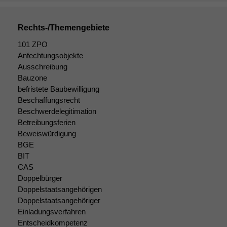
Rechts-/Themengebiete
Statistiken
Um unsere
101 ZPO
Website zu
Anfechtungsobjekte
verbessern,
Ausschreibung
zeichnen
Bauzone
wir
befristete Baubewilligung
anonyme
Beschaffungsrecht
statistische
Beschwerdelegitimation
Daten auf.
Betreibungsferien
Beweiswürdigung
BGE
Funktionalität
BIT
Einige
CAS
Funktionen auf
Doppelbürger
dieser Website
Doppelstaatsangehörigen
sind optional.
Doppelstaatsangehöriger
Wenn Sie
diese Option
Einladungsverfahren
deaktivieren,
Entscheidkompetenz