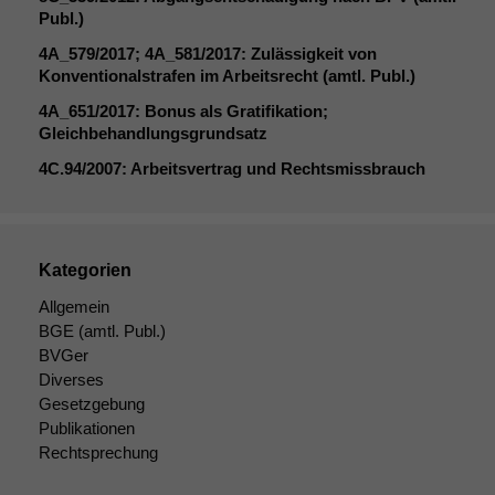
Publ.)
4A_579
/2017;
4A_581
/2017: Zulässigkeit von
Konventionalstrafen im Arbeitsrecht (amtl. Publ.)
4A_651
/2017: Bonus als Gratifikation;
Gleichbehandlungsgrundsatz
4C
.94/2007: Arbeitsvertrag und Rechtsmissbrauch
Notwendige
Kategorien
Cookies
Diese
Allgemein
Cookies sind
BGE
(amtl. Publ.)
nicht
BVGer
optional, es
Diverses
braucht sie,
Gesetzgebung
damit die
Website
Publikationen
korrekt
Rechtsprechung
angezeigt
werden kann.