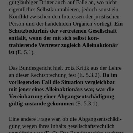
gut­gläu­biger Drit­ter auch auf Fälle an, wo nicht
eigentlich­es Selb­stkon­trahieren, jedoch son­st ein
Kon­flikt zwis­chen den Inter­essen der juris­tis­chen
Per­son und der han­del­nden Orga­nen vor­liegt.
Ein
Schutzbedürf­nis der vertrete­nen Gesellschaft
ent­fällt
, wenn der mit sich selb­st kon­
trahierende Vertreter zugle­ich Alleinak­tionär
ist
(E. 5.1).
Das Bun­des­gericht hielt trotz Kri­tik aus der Lehre
an dieser Recht­sprechung fest (E. 5.3.2).
Da im
vor­liegen­den Fall die Sit­u­a­tion ver­gle­ich­bar
mit jen­er eines Alleinak­tionärs war, war die
Vere­in­barung ein­er Abgangsentschädi­gung
gültig zus­tande gekom­men
(E. 5.3.1).
Eine andere Frage war, ob die Abgangsentschädi­
gung wegen ihres Inhalts gesellschaft­srechtlich