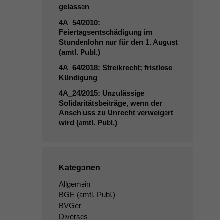
gelassen
4A_54
/2010:
Feiertagsentschädigung im
Stundenlohn nur für den 1. August
(amtl. Publ.)
4A_64
/2018: Streikrecht; fristlose
Kündigung
4A_24
/2015: Unzulässige
Solidaritätsbeiträge, wenn der
Anschluss zu Unrecht verweigert
wird (amtl. Publ.)
Kategorien
Allgemein
BGE
(amtl. Publ.)
BVGer
Diverses