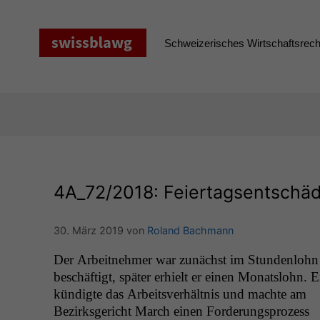
Zum
Inhalt
springen
Schweizerisches Wirtschaftsrecht
4A_72
/2018: Feiertagsentschä
30. März 2019
von
Roland Bachmann
Der Arbeit­nehmer war zunächst im Stun­den­lohn
beschäftigt, später erhielt er einen Monat­slohn. E
kündigte das Arbeitsver­hält­nis und machte am
Bezirks­gericht March einen Forderung­sprozess