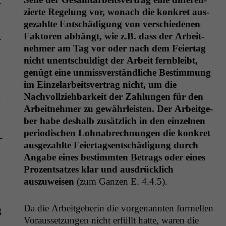
­
zierte Regelung vor, wonach die konkret aus­
gezahlte Entschädi­gung von ver­schiede­nen
Fak­toren abhängt, wie z.B. dass der Arbeit­
­
nehmer am Tag vor oder nach dem Feiertag
nicht unentschuldigt der Arbeit fern­bleibt,
genügt eine unmissver­ständliche Bes­tim­mung
im Einze­lar­beitsver­trag nicht, um die
Nachvol­lziehbarkeit der Zahlun­gen für den
.
Arbeit­nehmer zu gewährleis­ten. Der Arbeit­ge­
ber habe deshalb zusät­zlich in den einzel­nen
peri­odis­chen Lohnabrech­nun­gen die konkret
­
aus­gezahlte Feiertagsentschädi­gung durch
Angabe eines bes­timmten Betrags oder eines
Prozentsatzes klar und aus­drück­lich
auszuweisen
(zum Ganzen E. 4.4.5).
Da die Arbeit­ge­berin die vor­ge­nan­nten formellen
g
Voraus­set­zun­gen nicht erfüllt hat­te, waren die