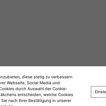
werden kann.
Statistiken
Um unsere
Website zu
verbessern,
zeichnen
wir
anonyme
statistische
Daten auf.
Funktionalität
anzubieten, diese stetig zu verbessern
Einige
Funktionen auf
erer Webseite, Social Media und
dieser Website
 Cookies durch Auswahl der Cookie-
sind optional.
Einst
Häkchens entscheiden, welche Cookies
Wenn Sie
Sie nach Ihrer Bestätigung in unserer
diese Option
deaktivieren,