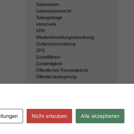
Submission
Submissionsrecht
Teilungsklage
Venezuela
VRK
Wiederherstellungsanordnung
Zivilprozessordnung
ZPO
Zustellfiktion
Zuständigkeit
Öffentliches Personalrecht
Öffentlichkeitsprinzip
ellungen
Nicht erlauben
Alle akzeptieren