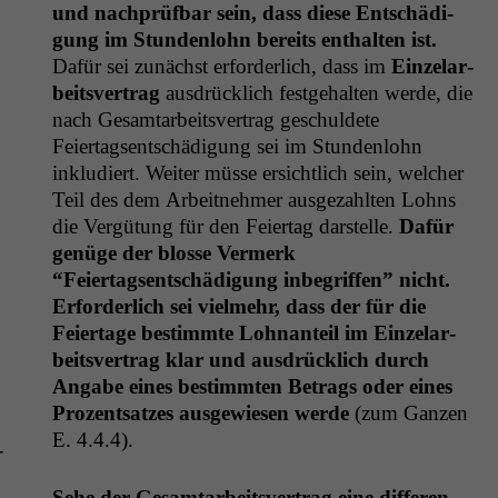
und nach­prüf­bar sein, dass diese Entschädi­
gung im Stun­den­lohn bere­its enthal­ten ist.
Dafür sei zunächst erforder­lich, dass im
Einze­lar­
beitsver­trag
aus­drück­lich fest­ge­hal­ten werde, die
nach Gesam­tar­beitsver­trag geschuldete
Feiertagsentschädi­gung sei im Stun­den­lohn
inkludiert. Weit­er müsse ersichtlich sein, welch­er
Teil des dem Arbeit­nehmer aus­gezahlten Lohns
die Vergü­tung für den Feiertag darstelle.
Dafür
genüge der blosse Ver­merk
“Feiertagsentschädi­gung inbe­grif­f­en” nicht.
Erforder­lich sei vielmehr, dass der für die
Feiertage bes­timmte Lohnan­teil im Einze­lar­
beitsver­trag klar und aus­drück­lich durch
Angabe eines bes­timmten Betrags oder eines
Prozentsatzes aus­gewiesen werde
(zum Ganzen
E. 4.4.4).
­
Sehe der Gesam­tar­beitsver­trag eine dif­feren­