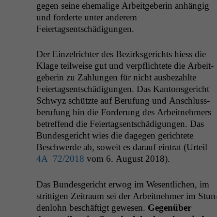
gegen seine ehe­ma­lige Arbeit­ge­berin anhängig
und forderte unter anderem
Feiertagsentschädigungen.
Der Einzel­richter des Bezirks­gerichts hiess die
Klage teil­weise gut und verpflichtete die Arbeit­
ge­berin zu Zahlun­gen für nicht aus­bezahlte
Feiertagsentschädi­gun­gen. Das Kan­ton­s­gericht
Schwyz schützte auf Beru­fung und Anschluss­
beru­fung hin die Forderung des Arbeit­nehmers
betr­e­f­fend die Feiertagsentschädi­gun­gen. Das
Bun­des­gericht wies die dage­gen gerichtete
Beschw­erde ab, soweit es darauf ein­trat (Urteil
4A_72
/2018
vom 6. August 2018).
Das Bun­des­gericht erwog im Wesentlichen, im
strit­ti­gen Zeitraum sei der Arbeit­nehmer im Stun
den­lohn beschäftigt gewe­sen.
Gegenüber