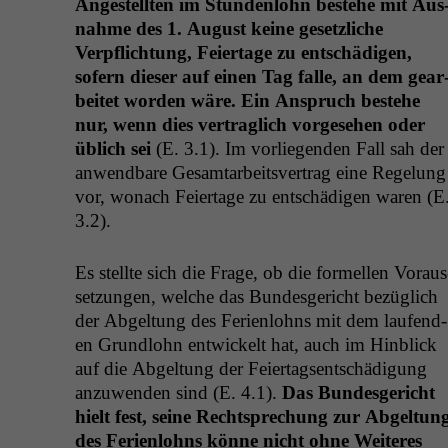
Angestell­ten im Stun­den­lohn beste­he mit Aus
nahme des 1. August keine geset­zliche
Verpflich­tung, Feiertage zu entschädi­gen,
sofern dieser auf einen Tag falle, an dem gear
beit­et wor­den wäre. Ein Anspruch beste­he
nur, wenn dies ver­traglich vorge­se­hen oder
üblich sei
(E. 3.1). Im vor­liegen­den Fall sah der
anwend­bare Gesam­tar­beitsver­trag eine Regelung
vor, wonach Feiertage zu entschädi­gen waren (E
3.2).
Es stellte sich die Frage, ob die formellen Voraus
set­zun­gen, welche das Bun­des­gericht bezüglich
der Abgel­tung des Ferien­lohns mit dem laufend­
en Grund­lohn entwick­elt hat, auch im Hin­blick
auf die Abgel­tung der Feiertagsentschädi­gung
anzuwen­den sind (E. 4.1).
Das Bun­des­gericht
hielt fest, seine Recht­sprechung zur Abgel­tun
des Ferien­lohns könne nicht ohne Weit­eres