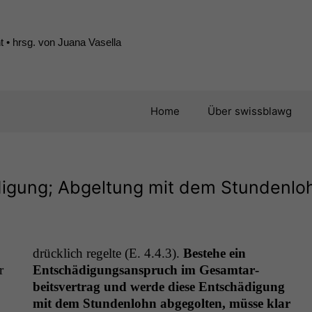
 • hrsg. von Juana Vasella
Home
Über swissblawg
digung; Abgeltung mit dem Stundenlo
drück­lich regelte (E. 4.4.3).
Beste­he ein
r
Entschädi­gungsanspruch im Gesam­tar­
beitsver­trag und werde diese Entschädi­gung
mit dem Stun­den­lohn abge­golten, müsse klar