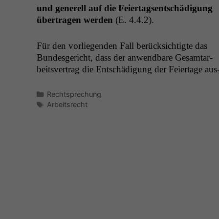
und generell auf die Feiertagsentschädi­gung
über­tra­gen wer­den
(E. 4.4.2).
Für den vor­liegen­den Fall berück­sichtigte das
Bun­des­gericht, dass der anwend­bare Gesam­tar­
beitsver­trag die Entschädi­gung der Feiertage aus
Kategorien
Rechtsprechung
Schlagwörter
Arbeitsrecht