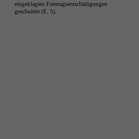
eingeklagten Feiertagsentschädi­gun­gen
geschuldet (E. 5).
­