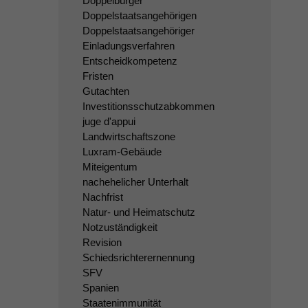
Doppelbürger
Doppelstaatsangehörigen
Doppelstaatsangehöriger
Einladungsverfahren
Entscheidkompetenz
Fristen
Gutachten
Investitionsschutzabkommen
juge d'appui
Landwirtschaftszone
Luxram-Gebäude
Miteigentum
nachehelicher Unterhalt
Nachfrist
Natur- und Heimatschutz
Notzuständigkeit
Revision
Schiedsrichterernennung
SFV
Spanien
Staatenimmunität