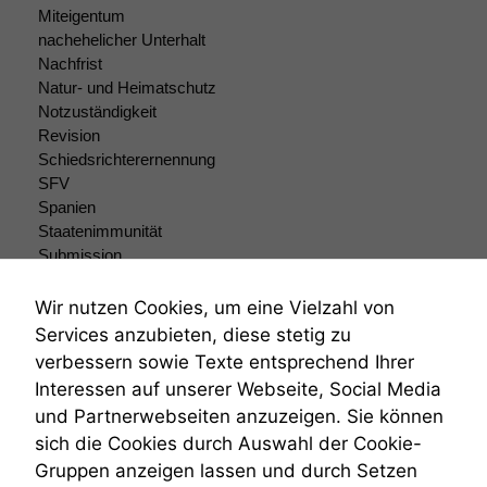
Funktionalität
Miteigentum
Einige
nachehelicher Unterhalt
Funktionen auf
Nachfrist
dieser Website
Natur- und Heimatschutz
sind optional.
Notzuständigkeit
Wenn Sie
Revision
diese Option
Schiedsrichterernennung
deaktivieren,
kann die
SFV
Website nicht
Spanien
zu 100%
Staatenimmunität
funktionieren.
Submission
Submissionsrecht
Teilungsklage
Wir nutzen Cookies, um eine Vielzahl von
Marketing
Venezuela
Services anzubieten, diese stetig zu
Wir speichern
VRK
verbessern sowie Texte entsprechend Ihrer
anonyme Daten ab,
Wiederherstellungsanordnung
um interne
Interessen auf unserer Webseite, Social Media
Zivilprozessordnung
marketingtechnische
und Partnerwebseiten anzuzeigen. Sie können
ZPO
Auswertungen
sich die Cookies durch Auswahl der Cookie-
Zustellfiktion
durchführen zu
Gruppen anzeigen lassen und durch Setzen
Zuständigkeit
können. Diese helfen