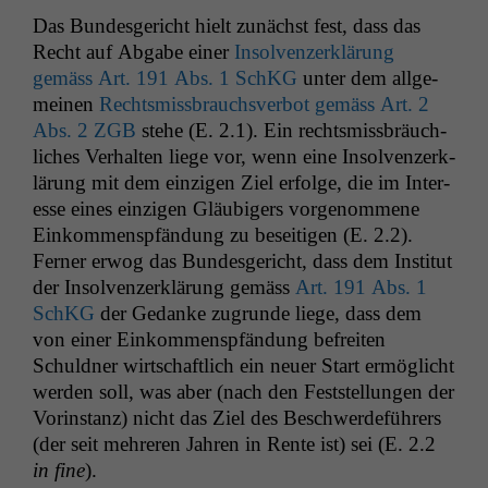
Das Bun­des­gericht hielt zunächst fest, dass das
Recht auf Abgabe ein­er
Insol­ven­z­erk­lärung
gemäss Art. 191 Abs. 1 SchKG
unter dem all­ge­
meinen
Rechtsmiss­brauchsver­bot gemäss Art. 2
Abs. 2
ZGB
ste­he (E. 2.1). Ein rechtsmiss­bräuch­
lich­es Ver­hal­ten liege vor, wenn eine Insol­ven­z­erk­
lärung mit dem einzi­gen Ziel erfolge, die im Inter­
esse eines einzi­gen Gläu­bigers vorgenommene
Einkom­men­spfän­dung zu beseit­i­gen (E. 2.2).
Fern­er erwog das Bun­des­gericht, dass dem Insti­tut
der Insol­ven­z­erk­lärung gemäss
Art. 191 Abs. 1
SchKG
der Gedanke zugrunde liege, dass dem
von ein­er Einkom­men­spfän­dung befre­it­en
Schuld­ner wirtschaftlich ein neuer Start ermöglicht
wer­den soll, was aber (nach den Fest­stel­lun­gen der
Vorin­stanz) nicht das Ziel des Beschw­erde­führers
(der seit mehreren Jahren in Rente ist) sei (E. 2.2
in fine
).