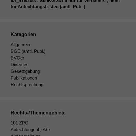
5A_418
/2007: SchKG 331
II
nur für Verdachts‑, nicht
für Anfechtungsfristen (amtl. Publ.)
Kategorien
Allgemein
BGE
(amtl. Publ.)
BVGer
Diverses
Gesetzgebung
Publikationen
Rechtsprechung
Rechts-/Themengebiete
Notwendige
Cookies
101 ZPO
Diese
Anfechtungsobjekte
Cookies sind