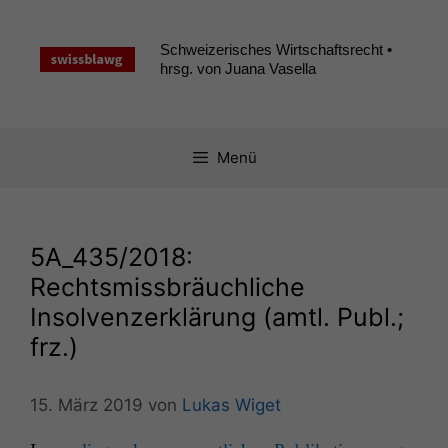
Zum
Inhalt
Schweizerisches Wirtschaftsrecht •
springen
hrsg. von Juana Vasella
Menü
5A_435
/2018:
Rechtsmissbräuchliche
Insolvenzerklärung (amtl. Publ.;
frz.)
15. März 2019
von
Lukas Wiget