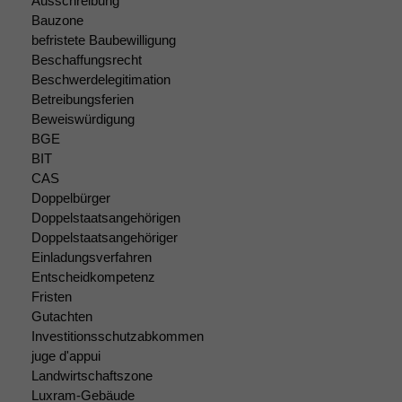
Ausschreibung
nicht
Bauzone
optional, es
befristete Baubewilligung
braucht sie,
Beschaffungsrecht
damit die
Beschwerdelegitimation
Website
Betreibungsferien
korrekt
Beweiswürdigung
angezeigt
BGE
werden kann.
BIT
CAS
Doppelbürger
Statistiken
Doppelstaatsangehörigen
Um unsere
Doppelstaatsangehöriger
Website zu
verbessern,
Einladungsverfahren
zeichnen
Entscheidkompetenz
wir
Fristen
anonyme
Gutachten
statistische
Investitionsschutzabkommen
Daten auf.
juge d'appui
Landwirtschaftszone
Luxram-Gebäude