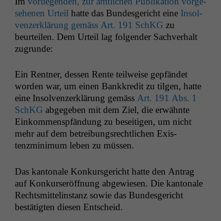
Im
vor­liegen­den, zur amtlichen Pub­lika­tion vorge­
se­henen Urteil
hat­te das Bun­des­gericht eine
Insol­
ven­z­erk­lärung gemäss Art. 191 SchKG
zu
beurteilen. Dem Urteil lag fol­gen­der Sachver­halt
zugrunde:
Ein Rent­ner, dessen Rente teil­weise gepfän­det
wor­den war, um einen Bankkred­it zu tilgen, hat­te
eine Insol­ven­z­erk­lärung gemäss
Art. 191 Abs. 1
SchKG
abgegeben mit dem Ziel, die erwäh­nte
Einkom­men­spfän­dung zu beseit­i­gen, um nicht
mehr auf dem betrei­bungsrechtlichen Exis­
tenzmin­i­mum leben zu müssen.
Das kan­tonale Konkurs­gericht hat­te den Antrag
auf Konkurs­eröff­nung abgewiesen. Die kan­tonale
Rechtsmit­telin­stanz sowie das Bun­des­gericht
bestätigten diesen Entscheid.