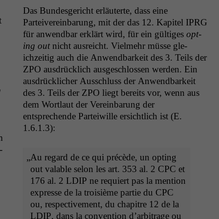
Das Bun­des­gericht erläuterte, dass eine
t
Parteivere­in­barung, mit der das 12. Kapi­tel
IPRG
für anwend­bar erk­lärt wird, für ein gültiges
opt­
ing out
nicht aus­re­icht. Vielmehr müsse gle­
ichzeit­ig auch die Anwend­barkeit des 3. Teils der
ZPO
aus­drück­lich aus­geschlossen wer­den. Ein
aus­drück­lich­er Auss­chluss der Anwend­barkeit
g
des 3. Teils der
ZPO
liegt bere­its vor, wenn aus
dem Wort­laut der Vere­in­barung der
entsprechende Partei­wille ersichtlich ist (E.
1.6.1.3):
m
­
„
Au regard de ce qui précède, un opt­ing
out val­able selon les art. 353 al. 2
CPC
et
176 al. 2
LDIP
ne requiert pas la men­tion
expresse de la troisième par­tie du
CPC
ou, respec­tive­ment, du chapitre 12 de la
LDIP
, dans la con­ven­tion d’arbitrage ou