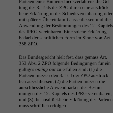
Parteien eines Bin­nen­schiedsver­fahrens die Gel­
tung des 3. Teils der
ZPO
durch eine aus­drück­
liche Erk­lärung in der Schiedsvere­in­barung oder
mit später­er Übereinkun­ft auss­chliessen und die
Anwen­dung der Bes­tim­mungen des 12. Kapi­tels
des
IPRG
vere­in­baren. Eine solche Erk­lärung
bedarf der schriftlichen Form im Sinne von Art.
358
ZPO
.
Das Bun­des­gericht hielt fest, dass gemäss Art.
353 Abs. 2
ZPO
fol­gende Bedin­gun­gen für ein
gültiges
opt­ing out
zu erfüllen sind: (1) die
Parteien müssen den 3. Teil der
ZPO
aus­drück­
lich auss­chliessen; (2) die Par­tien müssen die
auss­chliessliche Anwend­barkeit der Bes­tim­
mungen des 12. Kapi­tels des
IPRG
vere­in­baren;
und (3) die aus­drück­liche Erk­lärung der Parteien
muss schriftlich erfolgen.