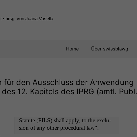
 • hrsg. von Juana Vasella
Home
Über swissblawg
n für den Ausschluss der Anwendung
des 12. Kapitels des
IPRG
(amtl. Publ.
Statute (
PILS
) shall apply, to the exclu­
sion of any oth­er pro­ce­dur­al law“.
­