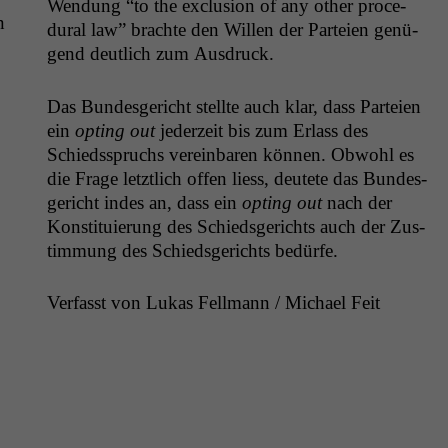
Wen­dung “to the exclu­sion of any oth­er pro­ce­
n
dur­al law” brachte den Willen der Parteien genü­
gend deut­lich zum Ausdruck.
Das Bun­des­gericht stellte auch klar, dass Parteien
ein
opt­ing out
jed­erzeit bis zum Erlass des
Schiedsspruchs vere­in­baren kön­nen. Obwohl es
die Frage let­ztlich offen liess, deutete das Bun­des­
gericht indes an, dass ein
opt­ing out
nach der
Kon­sti­tu­ierung des Schieds­gerichts auch der Zus­
tim­mung des Schieds­gerichts bedürfe.
Ver­fasst von Lukas Fell­mann / Michael Feit