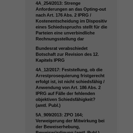
4A_254
/2013: Strenge
Anforderungen an das Opting-out
nach Art. 176 Abs. 2
IPRG
/
Kostenentscheidung im Dispositiv
eines Schiedsspruchs stellt für die
Parteien eine unverbindliche
Rechnungsstellung dar
Bundesrat verabschiedet
Botschaft zur Revision des 12.
Kapitels
IPRG
4A_12
/2017: Feststellung, ob die
Arrestprosequierung fristgerecht
erfolgt ist, ist nicht schiedsfähig /
Anwendung von Art. 186 Abs. 2
IPRG
auf Fälle der fehlenden
objektiven Schiedsfähigkeit?
(amtl. Publ.)
5A_909
/2013:
ZPO
164;
Verweigerung der Mitwirkung bei
der Beweiserhebung,
Beweiswürdigung (amtl. Publ.)