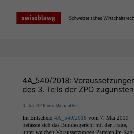
Zum
Inhalt
springen
Schweizerisches Wirtschaftsrecht
4A_540
/2018: Voraussetzunge
des 3. Teils der
ZPO
zugunsten 
3. Juli 2019
von
Michael Feit
Im Entscheid
4A_540
/2018
vom 7. Mai 2019
befasste sich das Bun­des­gericht mit der Frage,
unter welchen Voraus­set­zun­gen Parteien im Rah