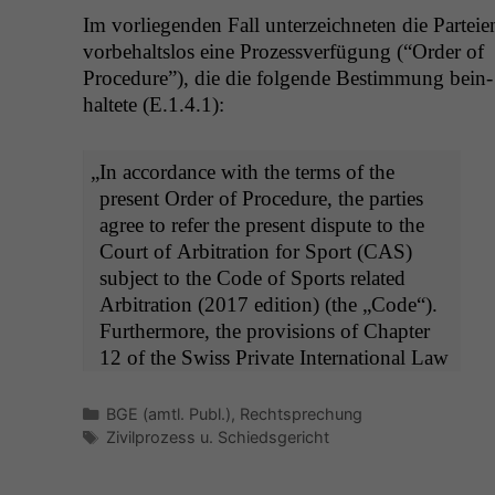
Im vor­liegen­den Fall unterze­ich­neten die Parteie
vor­be­halt­s­los eine Prozessver­fü­gung (“Order of
Pro­ce­dure”), die die fol­gende Bes­tim­mung bein­
hal­tete (E.1.4.1):
„
In accor­dance with the terms of the
present Order of Pro­ce­dure, the par­ties
agree to refer the present dis­pute to the
Court of Arbi­tra­tion for Sport (
CAS
)
sub­ject to the Code of Sports relat­ed
Arbi­tra­tion (2017 edi­tion) (the „Code“).
Fur­ther­more, the pro­vi­sions of Chap­ter
12 of the Swiss Pri­vate Inter­na­tion­al Law
Kategorien
BGE (amtl. Publ.)
,
Rechtsprechung
Schlagwörter
Zivilprozess u. Schiedsgericht