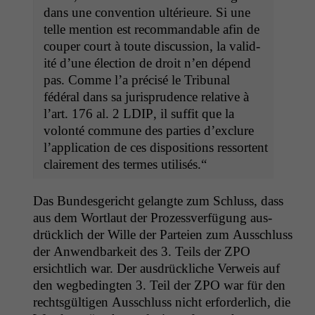
dans une con­ven­tion ultérieure. Si une
telle men­tion est recom­mand­able afin de
couper court à toute dis­cus­sion, la valid­
ité d’une élec­tion de droit n’en dépend
pas. Comme l’a pré­cisé le Tri­bunal
fédéral dans sa jurispru­dence rel­a­tive à
l’art. 176 al. 2
LDIP
, il suf­fit que la
volon­té com­mune des par­ties d’exclure
l’application de ces dis­po­si­tions ressor­tent
claire­ment des ter­mes utilisés.“
Das Bun­des­gericht gelangte zum Schluss, dass
aus dem Wort­laut der Prozessver­fü­gung aus­
drück­lich der Wille der Parteien zum Auss­chluss
der Anwend­barkeit des 3. Teils der
ZPO
ersichtlich war. Der aus­drück­liche Ver­weis auf
den wegbe­d­ingten 3. Teil der
ZPO
war für den
rechts­gülti­gen Auss­chluss nicht erforder­lich, die