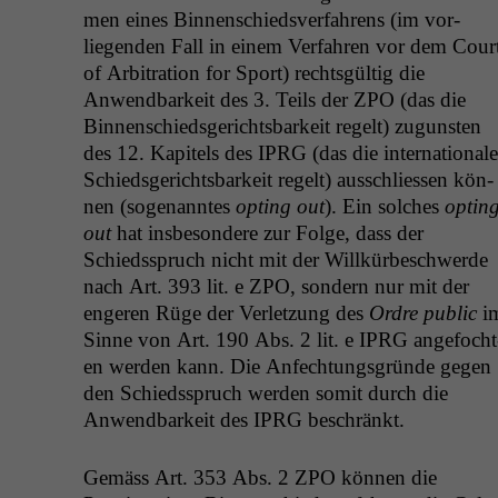
men eines Bin­nen­schiedsver­fahrens (im vor­
liegen­den Fall in einem Ver­fahren vor dem Cour
of Arbi­tra­tion for Sport) rechts­gültig die
Anwend­barkeit des 3. Teils der
ZPO
(das die
Bin­nen­schieds­gerichts­barkeit regelt) zugun­sten
des 12. Kapi­tels des
IPRG
(das die inter­na­tionale
Schieds­gerichts­barkeit regelt) auss­chliessen kön­
nen (soge­nan­ntes
opt­ing out
). Ein solch­es
opt­in
out
hat ins­beson­dere zur Folge, dass der
Schiedsspruch nicht mit der Willkürbeschw­erde
nach Art. 393 lit. e
ZPO
, son­dern nur mit der
engeren Rüge der Ver­let­zung des
Ordre pub­lic
i
Sinne von Art. 190 Abs. 2 lit. e
IPRG
ange­focht
en wer­den kann. Die Anfech­tungs­gründe gegen
den Schiedsspruch wer­den somit durch die
Anwend­barkeit des
IPRG
beschränkt.
Gemäss Art. 353 Abs. 2
ZPO
kön­nen die