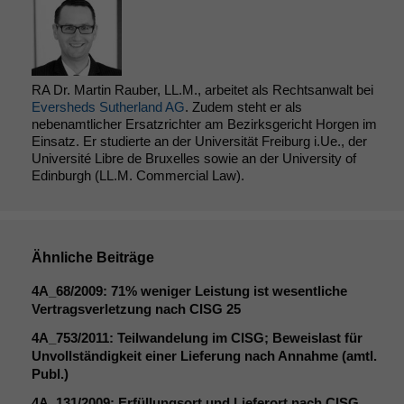
durchführen zu
können. Diese helfen
uns, unsere Website
zu verbessern.
RA Dr. Martin Rauber, LL.M., arbeitet als Rechtsanwalt bei
Eversheds Sutherland AG
. Zudem steht er als
nebenamtlicher Ersatzrichter am Bezirksgericht Horgen im
Einsatz. Er studierte an der Universität Freiburg i.Ue., der
Université Libre de Bruxelles sowie an der University of
Edinburgh (LL.M. Commercial Law).
Ähnliche Beiträge
4A_68
/2009: 71% weniger Leistung ist wesentliche
Vertragsverletzung nach
CISG
25
4A_753
/2011: Teilwandelung im
CISG
; Beweislast für
Unvollständigkeit einer Lieferung nach Annahme (amtl.
Publ.)
4A_131
/2009: Erfüllungsort und Lieferort nach
CISG