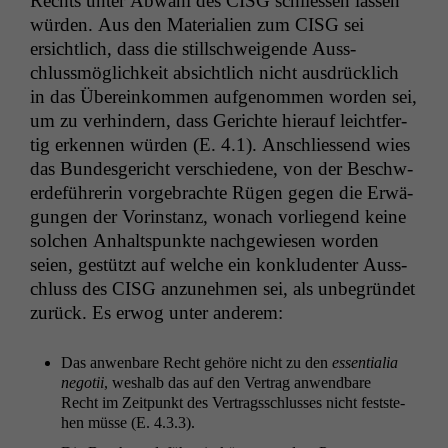
Rechts unter Abwahl des
CISG
schliessen lassen
wür­den. Aus den Mate­ri­alien zum
CISG
sei
ersichtlich, dass die stillschweigende Auss­
chlussmöglichkeit absichtlich nicht aus­drück­lich
in das Übereinkom­men aufgenom­men wor­den sei,
um zu ver­hin­dern, dass Gerichte hier­auf leicht­fer­
tig erken­nen wür­den (E. 4.1). Anschliessend wies
das Bun­des­gericht ver­schiedene, von der Beschw­
erde­führerin vorge­brachte Rügen gegen die Erwä­
gun­gen der Vorin­stanz, wonach vor­liegend keine
solchen Anhalt­spunk­te nachgewiesen wor­den
seien, gestützt auf welche ein kon­klu­den­ter Auss­
chluss des
CISG
anzunehmen sei, als unbe­grün­det
zurück. Es erwog unter anderem:
Das anwen­bare Recht gehöre nicht zu den
essen­tialia
negotii
, weshalb das auf den Ver­trag anwend­bare
Recht im Zeit­punkt des Ver­tragss­chlusses nicht fest­ste­
hen müsse (E. 4.3.3).