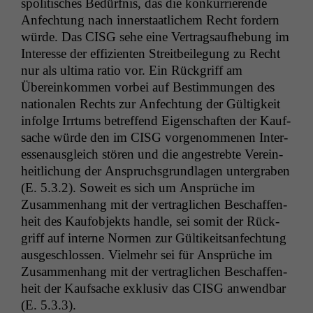
spoli­tis­ches Bedürf­nis, das die konkur­ri­erende
Diese
Anfech­tung nach inner­staatlichem Recht fordern
Cookies sind
würde. Das
CISG
sehe eine Ver­tragsaufhe­bung im
nicht
optional, es
Inter­esse der effizien­ten Stre­it­bei­le­gung zu Recht
braucht sie,
nur als ulti­ma ratio vor. Ein Rück­griff am
damit die
Übereinkom­men vor­bei auf Bes­tim­mungen des
Website
nationalen Rechts zur Anfech­tung der Gültigkeit
korrekt
infolge Irrtums betr­e­f­fend Eigen­schaften der Kauf­
angezeigt
werden kann.
sache würde den im
CISG
vorgenomme­nen Inter­
esse­naus­gle­ich stören und die angestrebte Vere­in­
heitlichung der Anspruchs­grund­la­gen unter­graben
Statistiken
(E. 5.3.2). Soweit es sich um Ansprüche im
Um unsere
Zusam­men­hang mit der ver­traglichen Beschaf­fen­
Website zu
heit des Kau­fob­jek­ts han­dle, sei somit der Rück­
verbessern,
griff auf interne Nor­men zur Gültikeit­san­fech­tung
zeichnen
wir
aus­geschlossen. Vielmehr sei für Ansprüche im
anonyme
Zusam­men­hang mit der ver­traglichen Beschaf­fen­
statistische
heit der Kauf­sache exk­lu­siv das
CISG
anwend­bar
Daten auf.
(E. 5.3.3).