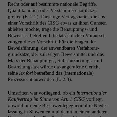
Recht oder auf bes­timmte nationale Begriffe,
Qual­i­fika­tio­nen oder Ver­ständ­nisse zurück­zu­
greifen (E. 2.2). Diejenige Ver­tragspartei, die aus
ein­er Vorschrift des
CISG
etwas zu ihren Gun­sten
ableit­en möchte, trage die Behaup­tungs- und
Beweis­last betr­e­f­fend die tat­säch­lichen Voraus­set­
zun­gen dieser Vorschrift. Für die Fra­gen der
Bewe­is­führung, der anwend­baren Ver­fahrens­
grund­sätze, der zuläs­si­gen Beweis­mit­tel und das
Mass der Behauptungs‑, Sub­stanzi­ierungs- und
Bestre­itungslast würde das angerufene Gericht
seine
lex fori
betr­e­f­fend das (inter­na­tionale)
Prozess­recht anwen­den (E. 2.3).
Umstrit­ten war vor­liegend, ob ein
inter­na­tionaler
Kaufver­trag im Sinne von Art. 1
CISG
vor­liegt,
obwohl nur eine Beschw­erdegeg­ner­in ihre Nieder­
las­sung in Slowe­nien und damit in einem anderen