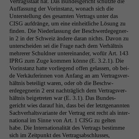
Ver­tragsstaat hat. Das Bun­des­gericht schützte die
Auf­fas­sung der Vorin­stanz, wonach sich die
Unter­stel­lung des gesamten Ver­trags unter das
CISG
auf­dränge, um eine ein­heitliche Lösung zu
find­en. Die Nieder­las­sung der Beschw­erdegeg­ner­
in 2 in der Schweiz ändere daran nichts. Davon zu
unter­schei­den sei die Frage nach dem Ver­hält­nis
mehrerer Schuld­ner untere­inan­der, wofür Art. 143
IPRG
zum Zuge kom­men könne (E. 3.2.1). Die
Vorin­stanz hat­te vor­liegend offen gelassen, ob bei­
de Verkäuferin­nen von Anfang an am Ver­tragsver­
hält­nis beteiligt waren, oder ob die Beschw­
erdegeg­ner­in 2 erst nachträglich dem Ver­tragsver­
hält­nis beige­treten war (E. 3.1). Das Bun­des­
gericht wies darauf hin, dass bei der let­zt­ge­nan­nten
Sachver­haltsvari­ante der Ver­trag erst recht als inter­
na­tion­al im Sinne von Art. 1
CISG
zu gel­ten
habe. Die Inter­na­tion­al­ität des Ver­trags bes­timme
sich im Zeit­punkt des Ver­tragsab­schlusses,