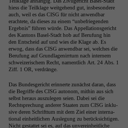
Teilk­lage anhängig. Das Zivil­gericht Basel-Stadt
hiess die Teilk­lage weit­ge­hend gut, ins­beson­dere
auch, weil es das
CISG
für nicht anwend­bar
erachtete, da dieses zu einem “unbe­friegen­den
Ergeb­nis” führen würde. Das Appel­la­tion­s­gericht
des Kan­tons Basel-Stadt hob auf Beru­fung hin
den Entscheid auf und wies die Klage ab. Es
erwog, dass das
CISG
anwend­bar sei, welch­es die
Beru­fung auf Grund­la­genir­rtum nach internem
schweiz­erischem Recht, namentlich Art. 24 Abs. 1
Ziff. 1
OR
, verdränge.
Das Bun­des­gericht erin­nerte zunächst daran, dass
die Begriffe des
CISG
autonom, mithin aus sich
selb­st her­aus auszule­gen seien. Dabei sei die
Recht­sprechung ander­er Staat­en zum
CISG
inklu­
sive deren Schrift­tum mit dem Ziel ein­er inter­na­
tion­al ein­heitlichen Ausle­gung zu berück­sichti­gen.
Nicht ges­tat­tet sei es, auf das unvere­in­heitliche