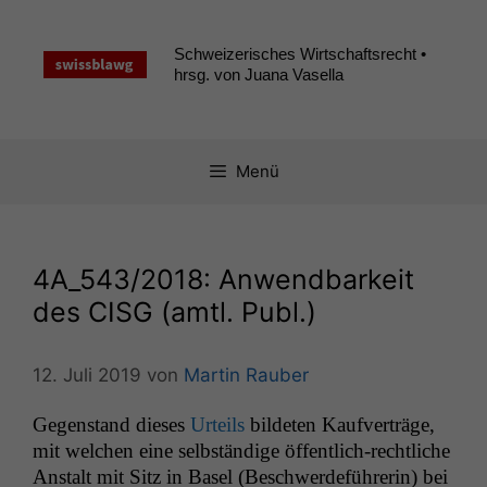
Zum
Inhalt
Schweizerisches Wirtschaftsrecht •
springen
hrsg. von Juana Vasella
Menü
4A_543
/2018: Anwendbarkeit
des
CISG
(amtl. Publ.)
12. Juli 2019
von
Martin Rauber
Gegen­stand dieses
Urteils
bilde­ten Kaufverträge,
mit welchen eine selb­ständi­ge öffentlich-rechtliche
Anstalt mit Sitz in Basel (Beschw­erde­führerin) bei