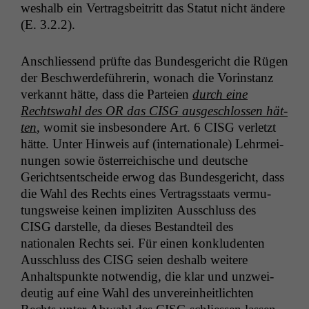
weshalb ein Ver­trags­beitritt das Statut nicht ändere
(E. 3.2.2).
Anschliessend prüfte das Bun­des­gericht die Rügen
der Beschw­erde­führerin, wonach die Vorin­stanz
verkan­nt hätte, dass die Parteien
durch eine
Rechtswahl des
OR
das
CISG
aus­geschlossen hät­
ten
, wom­it sie ins­beson­dere Art. 6
CISG
ver­let­zt
hätte. Unter Hin­weis auf (inter­na­tionale) Lehrmei­
n­un­gen sowie öster­re­ichis­che und deutsche
Gericht­sentschei­de erwog das Bun­des­gericht, dass
die Wahl des Rechts eines Ver­tragsstaats ver­mu­
tungsweise keinen impliziten Auss­chluss des
CISG
darstelle, da dieses Bestandteil des
nationalen Rechts sei. Für einen kon­klu­den­ten
Auss­chluss des
CISG
seien deshalb weit­ere
Anhalt­spunk­te notwendig, die klar und unzwei­
deutig auf eine Wahl des unvere­in­heitlicht­en