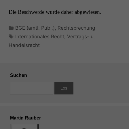
Die Beschw­erde wurde daher abgewiesen.
Funktionalität
Einige
Funktionen auf
Kategorien
BGE (amtl. Publ.)
,
Rechtsprechung
dieser Website
Schlagwörter
sind optional.
Internationales Recht
,
Vertrags- u.
Wenn Sie
Handelsrecht
diese Option
deaktivieren,
kann die
Website nicht
zu 100%
Suchen
funktionieren.
Marketing
Wir speichern
anonyme Daten ab,
um interne
Martin Rauber
marketingtechnische
Auswertungen