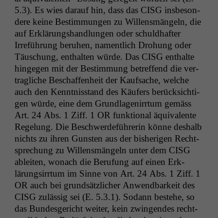
5.3). Es wies darauf hin, dass das
CISG
ins­beson­
dere keine Bes­tim­mungen zu Wil­lens­män­geln, die
auf Erk­lärung­shand­lun­gen oder schuld­hafter
Irreführung beruhen, namentlich Dro­hung oder
Täuschung, enthal­ten würde. Das
CISG
enthalte
hinge­gen mit der Bes­tim­mung betr­e­f­fend die ver­
tragliche Beschaf­fen­heit der Kauf­sache, welche
auch den Ken­nt­nis­stand des Käufers berück­sichti­
gen würde, eine dem Grund­la­genir­rtum gemäss
Art. 24 Abs. 1 Ziff. 1
OR
funk­tion­al äquiv­a­lente
Regelung. Die Beschw­erde­führerin könne deshalb
nichts zu ihren Gun­sten aus der bish­eri­gen Recht­
sprechung zu Wil­lens­män­geln unter dem
CISG
ableit­en, wonach die Beru­fung auf einen Erk­
lärungsir­rtum im Sinne von Art. 24 Abs. 1 Ziff. 1
OR
auch bei grund­sät­zlich­er Anwend­barkeit des
CISG
zuläs­sig sei (E. 5.3.1). Sodann beste­he, so
Notwendige
das Bun­des­gericht weit­er, kein zwin­gen­des recht­
Cookies