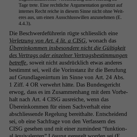
Tage trete. Eine rechtliche Argu­men­ta­tion gestützt auf
internes Recht reiche in diesem Sinne nicht ohne Weit­
eres aus, um einen Auss­chluss­willen anzunehmen (E.
4.4.3).
Die Beschw­erde­führerin rügte schliesslich eine
Ver­let­zung von
Art. 4 lit. a
CISG
, wonach das
Übereinkom­men ins­beson­dere nicht die Gültigkeit
des Ver­trags oder einzel­ner Ver­trags­bes­tim­mungen
betr­e­ffe
, soweit nicht aus­drück­lich etwas anderes
bes­timmt sei, weil die Vorin­stanz ihr die Beru­fung
auf Grund­la­genir­rtum im Sinne von Art. 24 Abs.
1 Ziff. 4
OR
ver­wehrt hätte. Das Bun­des­gericht
erwog, dass es im Zusam­men­hang mit dem Vor­be­
halt nach Art. 4
CISG
aus­re­iche, wenn das
Übereinkom­men für einen Sachver­halt eine
abschliessende Regelung bere­i­thalte. Entschei­dend
sei, ob eine Sach­frage von den Ver­fassern des
CISG
gese­hen und mit ein­er zumin­d­est “funk­tion­
al äquiv­a­len­ten” Lösung geregelt wor­den sei (E.