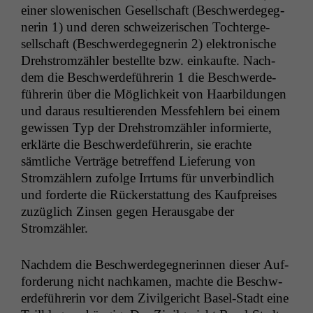
ein­er slowenis­chen Gesellschaft (Beschw­erdegeg­
ner­in 1) und deren schweiz­erischen Tochterge­
sellschaft (Beschw­erdegeg­ner­in 2) elek­tro­n­is­che
Drehstromzäh­ler bestellte bzw. einkaufte. Nach­
dem die Beschw­erde­führerin 1 die Beschw­erde­
führerin über die Möglichkeit von Haar­bil­dun­gen
und daraus resul­tieren­den Mess­fehlern bei einem
gewis­sen Typ der Drehstromzäh­ler informierte,
erk­lärte die Beschw­erde­führerin, sie erachte
sämtliche Verträge betr­e­f­fend Liefer­ung von
Stromzäh­lern zufolge Irrtums für unverbindlich
und forderte die Rück­er­stat­tung des Kauf­preis­es
zuzüglich Zin­sen gegen Her­aus­gabe der
Stromzähler.
Nach­dem die Beschw­erdegeg­ner­in­nen dieser Auf­
forderung nicht nachka­men, machte die Beschw­
erde­führerin vor dem Zivil­gericht Basel-Stadt eine