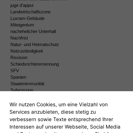
juge d'appui
Landwirtschaftszone
Luxram-Gebäude
Miteigentum
nachehelicher Unterhalt
Nachfrist
Natur- und Heimatschutz
Notzuständigkeit
Revision
Schiedsrichterernennung
SFV
Spanien
Staatenimmunität
Submission
Submissionsrecht
Teilungsklage
Wir nutzen Cookies, um eine Vielzahl von
Venezuela
Services anzubieten, diese stetig zu
VRK
verbessern sowie Texte entsprechend Ihrer
Wiederherstellungsanordnung
Interessen auf unserer Webseite, Social Media
Zivilprozessordnung