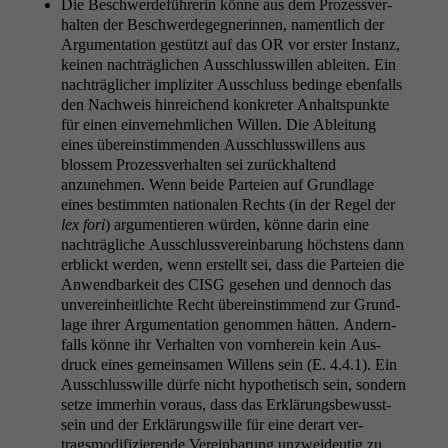
Die Beschw­erde­führerin könne aus dem Prozessver­
hal­ten der Beschw­erdegeg­ner­in­nen, namentlich der
Argu­men­ta­tion gestützt auf das
OR
vor erster Instanz,
keinen nachträglichen Auss­chluss­willen ableit­en. Ein
nachträglich­er impliziter Auss­chluss bedinge eben­falls
den Nach­weis hin­re­ichend konkreter Anhalt­spunk­te
für einen ein­vernehm­lichen Willen. Die Ableitung
eines übere­in­stim­menden Auss­chluss­wil­lens aus
blossem Prozessver­hal­ten sei zurück­hal­tend
anzunehmen. Wenn bei­de Parteien auf Grund­lage
eines bes­timmten nationalen Rechts (in der Regel der
lex fori
) argu­men­tieren wür­den, könne darin eine
nachträgliche Auss­chlussvere­in­barung höch­stens dann
erblickt wer­den, wenn erstellt sei, dass die Parteien die
Anwend­barkeit des
CISG
gese­hen und den­noch das
unvere­in­heitlichte Recht übere­in­stim­mend zur Grund­
lage ihrer Argu­men­ta­tion genom­men hät­ten. Andern­
falls könne ihr Ver­hal­ten von vorn­here­in kein Aus­
druck eines gemein­samen Wil­lens sein (E. 4.4.1). Ein
Auss­chluss­wille dürfe nicht hypo­thetisch sein, son­dern
set­ze immer­hin voraus, dass das Erk­lärungs­be­wusst­
sein und der Erk­lärungswille für eine der­art ver­
tragsmod­i­fizierende Vere­in­barung unzwei­deutig zu