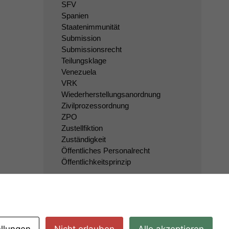
SFV
Spanien
Staatenimmunität
Submission
Submissionsrecht
Teilungsklage
Venezuela
VRK
Wiederherstellungsanordnung
Zivilprozessordnung
ZPO
Zustellfiktion
Zuständigkeit
Öffentliches Personalrecht
Öffentlichkeitsprinzip