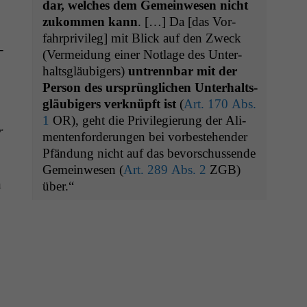
dar, welch­es dem Gemein­we­sen nicht
zukom­men kann
. […] Da [das Vor­
fahrpriv­i­leg] mit Blick auf den Zweck
­
(Ver­mei­dung ein­er Not­lage des Unter­
n
halts­gläu­bigers)
untrennbar mit der
Per­son des ursprünglichen Unter­halts­
gläu­bigers verknüpft ist
(
Art. 170 Abs.
1
OR
), geht die Priv­i­legierung der Ali­
r
menten­forderun­gen bei vorbeste­hen­der
Pfän­dung nicht auf das bevorschussende
Gemein­we­sen (
Art. 289 Abs. 2
ZGB
)
n
über.“