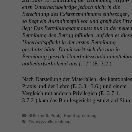
enen Unter­halts­beiträge jedoch nicht in die
Berech­nung des Exis­tenzmin­i­mums ein­be­zo­gen,
so liegt ein Aus­nah­me­fall vor und greift das Priv
i­leg: Das Betrei­bungsamt muss nun in der neue
Betrei­bung den Betrag pfän­den, auf den es diese
Unter­halt­spflicht in der ersten Betrei­bung
geschätzt hätte. Damit wirkt sich die nun in
Betrei­bung geset­zte Unter­haltss­chuld unmit­tel­ba
notbe­darf­ser­höhend aus […]“
(E. 3.2.).
Nach Darstel­lung der Mate­ri­alien, der kan­tonale
Prax­is und der Lehre (E. 3.3.–3.6.) und einem
Ver­gle­ich mit anderen Priv­i­legien (E. 3.7.1.–
3.7.2.) kam das Bun­des­gericht gestützt auf Sinn
Kategorien
BGE (amtl. Publ.)
,
Rechtsprechung
Schlagwörter
Zwangsvollstreckung