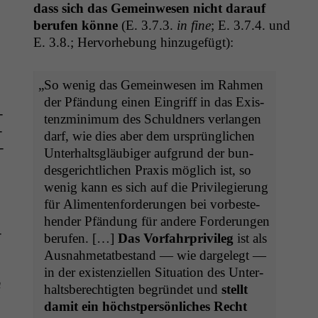
dass sich das Gemein­we­sen nicht darauf
berufen könne
(E. 3.7.3.
in fine
; E. 3.7.4. und
E. 3.8.; Her­vorhe­bung hinzugefügt):
„
So wenig das Gemein­we­sen im Rah­men
der Pfän­dung einen Ein­griff in das Exis­
­
tenzmin­i­mum des Schuld­ners ver­lan­gen
­
darf, wie dies aber dem ursprünglichen
­
Unter­halts­gläu­biger auf­grund der bun­
des­gerichtlichen Prax­is möglich ist, so
wenig kann es sich auf die Priv­i­legierung
für Ali­menten­forderun­gen bei vorbeste­
hen­der Pfän­dung für andere Forderun­gen
­
berufen. […]
Das Vor­fahrpriv­i­leg
ist als
Aus­nah­metatbe­stand — wie dargelegt —
in der exis­ten­ziellen Sit­u­a­tion des Unter­
h
halts­berechtigten begrün­det und
stellt
damit ein höch­st­per­sön­lich­es Recht