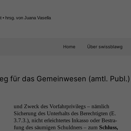
 • hrsg. von Juana Vasella
Home
Über swissblawg
ileg für das Gemeinwesen (amtl. Publ.)
und Zweck des Vor­fahrpriv­i­legs – näm­lich
Sicherung des Unter­halts des Berechtigten (E.
3.7.3.), nicht erle­ichtertes Inkas­so oder Bestra­
fung des säu­mi­gen Schuld­ners – zum
Schluss,