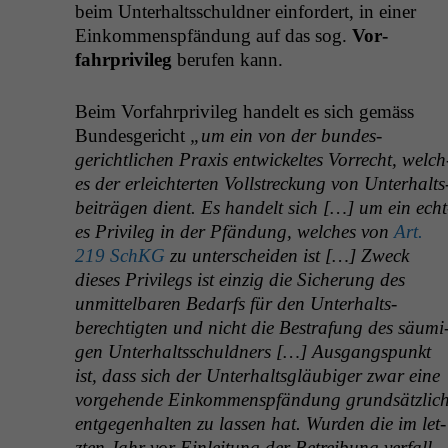
beim Unter­haltss­chuld­ner ein­fordert, in ein­er
Einkom­men­spfän­dung auf das sog.
Vor­
fahrpriv­i­leg
berufen kann.
Beim Vor­fahrpriv­i­leg han­delt es sich gemäss
Bun­des­gericht
„um ein von der bun­des­
gerichtlichen Prax­is entwick­eltes Vor­recht, welch
es der erle­ichterten Voll­streck­ung von Unter­halts
beiträ­gen dient. Es han­delt sich […] um ein echt
es Priv­i­leg in der Pfän­dung, welch­es von
Art.
219 SchKG
zu unter­schei­den ist […] Zweck
dieses Priv­i­legs ist einzig die Sicherung des
unmit­tel­baren Bedarfs für den Unter­halts­
berechtigten und nicht die Bestra­fung des säu­mi
gen Unter­haltss­chuld­ners […] Aus­gangspunkt
ist, dass sich der Unter­halts­gläu­biger zwar eine
vorge­hende Einkom­men­spfän­dung grund­sät­zlic
ent­ge­gen­hal­ten zu lassen hat. Wur­den die im let­
zten Jahr vor Ein­leitung der Betrei­bung ver­fal­l­