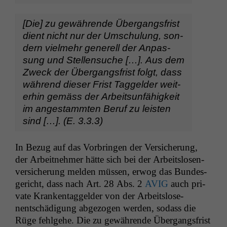
[Die] zu gewährende Über­gangs­frist
dient nicht nur der Umschu­lung, son­
dern vielmehr generell der Anpas­
sung und Stel­len­suche […]. Aus dem
Zweck der Über­gangs­frist fol­gt, dass
während dieser Frist Taggelder weit­
er­hin gemäss der Arbeit­sun­fähigkeit
im anges­tammten Beruf zu leis­ten
sind […]. (E. 3.3.3)
In Bezug auf das Vor­brin­gen der Ver­sicherung,
der Arbeit­nehmer hätte sich bei der Arbeit­slosen­
ver­sicherung melden müssen, erwog das Bun­des­
gericht, dass nach Art. 28 Abs. 2
AVIG
auch pri­
vate Kranken­taggelder von der Arbeit­slose­
nentschädi­gung abge­zo­gen wer­den, sodass die
Rüge fehlge­he. Die zu gewährende Über­gangs­frist