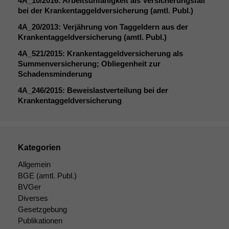
4A_10
/2016: Arbeitsunfähigkeit als Versicherungsfall
marketingtechnische
bei der Krankentaggeldversicherung (amtl. Publ.)
Auswertungen
4A_20
/2013: Verjährung von Taggeldern aus der
durchführen zu
Krankentaggeldversicherung (amtl. Publ.)
können. Diese helfen
uns, unsere Website
4A_521
/2015: Krankentaggeldversicherung als
zu verbessern.
Summenversicherung; Obliegenheit zur
Schadensminderung
4A_246
/2015: Beweislastverteilung bei der
Krankentaggeldversicherung
Kategorien
Allgemein
BGE
(amtl. Publ.)
BVGer
Diverses
Gesetzgebung
Publikationen