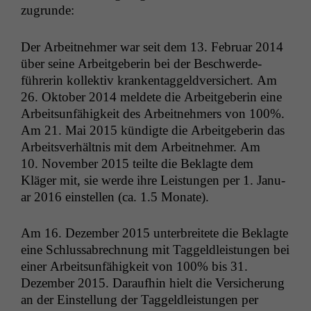
zugrunde:
Der Arbeit­nehmer war seit dem 13. Feb­ru­ar 2014
über seine Arbeit­ge­berin bei der Beschw­erde­
führerin kollek­tiv kranken­taggeld­ver­sichert. Am
26. Okto­ber 2014 meldete die Arbeit­ge­berin eine
Arbeit­sun­fähigkeit des Arbeit­nehmers von 100%.
Am 21. Mai 2015 kündigte die Arbeit­ge­berin das
Arbeitsver­hält­nis mit dem Arbeit­nehmer. Am
10. Novem­ber 2015 teilte die Beklagte dem
Kläger mit, sie werde ihre Leis­tun­gen per 1. Jan­u­
ar 2016 ein­stellen (ca. 1.5 Monate).
Am 16. Dezem­ber 2015 unter­bre­it­ete die Beklagte
eine Schlussabrech­nung mit Taggeldleis­tun­gen bei
ein­er Arbeit­sun­fähigkeit von 100% bis 31.
Dezem­ber 2015. Daraufhin hielt die Ver­sicherung
an der Ein­stel­lung der Taggeldleis­tun­gen per