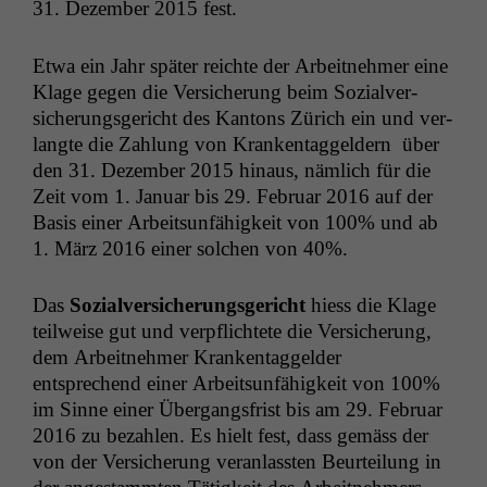
31. Dezem­ber 2015 fest.
Etwa ein Jahr später reichte der Arbeit­nehmer eine
Klage gegen die Ver­sicherung beim Sozialver­
sicherungs­gericht des Kan­tons Zürich ein und ver­
langte die Zahlung von Kranken­taggeldern über
den 31. Dezem­ber 2015 hin­aus, näm­lich für die
Zeit vom 1. Jan­u­ar bis 29. Feb­ru­ar 2016 auf der
Basis ein­er Arbeit­sun­fähigkeit von 100% und ab
1. März 2016 ein­er solchen von 40%.
Das
Sozialver­sicherungs­gericht
hiess die Klage
teil­weise gut und verpflichtete die Ver­sicherung,
dem Arbeit­nehmer Kranken­taggelder
entsprechend ein­er Arbeit­sun­fähigkeit von 100%
im Sinne ein­er Über­gangs­frist bis am 29. Feb­ru­ar
2016 zu bezahlen. Es hielt fest, dass gemäss der
von der Ver­sicherung ver­an­lassten Beurteilung in