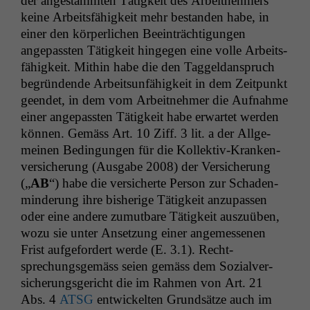
der anges­tammten Tätigkeit des Arbeit­nehmers
keine Arbeits­fähigkeit mehr bestanden habe, in
ein­er den kör­per­lichen Beein­träch­ti­gun­gen
angepassten Tätigkeit hinge­gen eine volle Arbeits­
fähigkeit. Mithin habe die den Taggel­danspruch
begrün­dende Arbeit­sun­fähigkeit in dem Zeit­punkt
geen­det, in dem vom Arbeit­nehmer die Auf­nahme
ein­er angepassten Tätigkeit habe erwartet wer­den
kön­nen. Gemäss Art. 10 Ziff. 3 lit. a der All­ge­
meinen Bedin­gun­gen für die Kollek­tiv-Kranken­
ver­sicherung (Aus­gabe 2008) der Ver­sicherung
(„
AB
“) habe die ver­sicherte Per­son zur Schaden­
min­derung ihre bish­erige Tätigkeit anzu­passen
oder eine andere zumut­bare Tätigkeit auszuüben,
wozu sie unter Anset­zung ein­er angemesse­nen
Frist aufge­fordert werde (E. 3.1). Recht­
sprechungs­gemäss seien gemäss dem Sozialver­
sicherungs­gericht die im Rah­men von Art. 21
Abs. 4
ATSG
entwick­el­ten Grund­sätze auch im