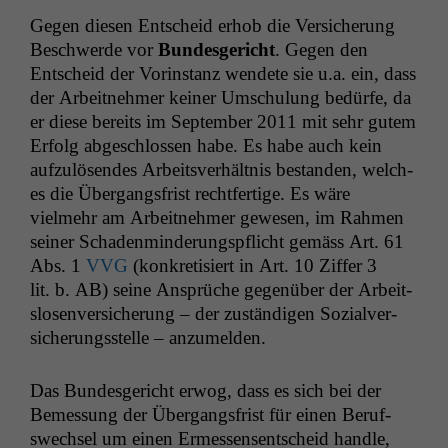
Gegen diesen Entscheid erhob die Ver­sicherung
Beschw­erde vor
Bun­des­gericht
. Gegen den
Entscheid der Vorin­stanz wen­dete sie u.a. ein, dass
der Arbeit­nehmer kein­er Umschu­lung bedürfe, da
er diese bere­its im Sep­tem­ber 2011 mit sehr gutem
Erfolg abgeschlossen habe. Es habe auch kein
aufzulösendes Arbeitsver­hält­nis bestanden, welch­
es die Über­gangs­frist recht­fer­tige. Es wäre
vielmehr am Arbeit­nehmer gewe­sen, im Rah­men
sein­er Schaden­min­derungspflicht gemäss Art. 61
Abs. 1
VVG
(konkretisiert in Art. 10 Zif­fer 3
lit. b.
AB
) seine Ansprüche gegenüber der Arbeit­
slosen­ver­sicherung – der zuständi­gen Sozialver­
sicherungsstelle – anzumelden.
Das Bun­des­gericht erwog, dass es sich bei der
Bemes­sung der Über­gangs­frist für einen Beruf­
swech­sel um einen Ermessensentscheid han­dle,