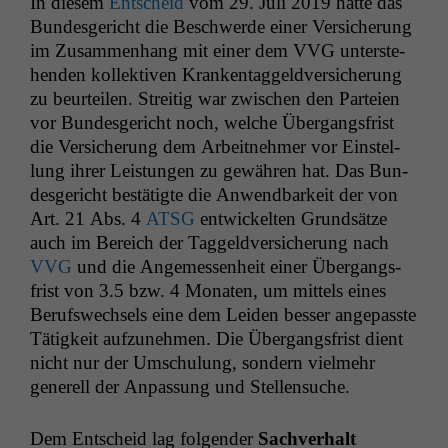
In diesem
Entscheid
vom 29. Juli 2019 hat­te das
Bun­des­gericht die Beschw­erde ein­er Ver­sicherung
im Zusam­men­hang mit ein­er dem
VVG
unter­ste­
hen­den kollek­tiv­en Kranken­taggeld­ver­sicherung
zu beurteilen. Stre­it­ig war zwis­chen den Parteien
vor Bun­des­gericht noch, welche Über­gangs­frist
die Ver­sicherung dem Arbeit­nehmer vor Ein­stel­
lung ihrer Leis­tun­gen zu gewähren hat. Das Bun­
des­gericht bestätigte die Anwend­barkeit der von
Art. 21 Abs. 4
ATSG
entwick­el­ten Grund­sätze
auch im Bere­ich der Taggeld­ver­sicherung nach
VVG
und die Angemessen­heit ein­er Über­gangs­
frist von 3.5 bzw. 4 Monat­en, um mit­tels eines
Beruf­swech­sels eine dem Lei­den bess­er angepasste
Tätigkeit aufzunehmen. Die Über­gangs­frist dient
nicht nur der Umschu­lung, son­dern vielmehr
generell der Anpas­sung und Stellensuche.
Dem Entscheid lag fol­gen­der
Sachver­halt