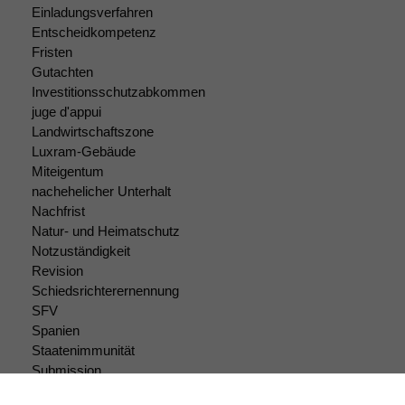
Einladungsverfahren
Entscheidkompetenz
Fristen
Gutachten
Investitionsschutzabkommen
juge d'appui
Landwirtschaftszone
Luxram-Gebäude
Miteigentum
nachehelicher Unterhalt
Nachfrist
Natur- und Heimatschutz
Notzuständigkeit
Revision
Schiedsrichterernennung
SFV
Spanien
Staatenimmunität
Submission
Submissionsrecht