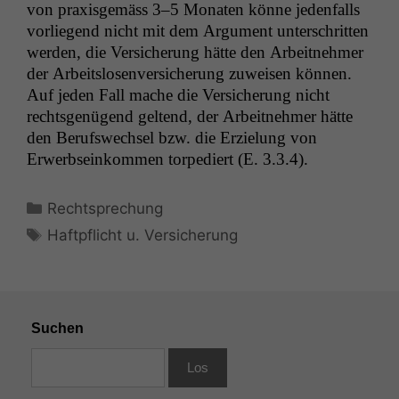
von prax­is­gemäss 3–5 Monat­en könne jeden­falls
Notwendige
vor­liegend nicht mit dem Argu­ment unter­schrit­ten
Cookies
wer­den, die Ver­sicherung hätte den Arbeit­nehmer
Diese
der Arbeit­slosen­ver­sicherung zuweisen kön­nen.
Cookies sind
nicht
Auf jeden Fall mache die Ver­sicherung nicht
optional, es
rechts­genü­gend gel­tend, der Arbeit­nehmer hätte
braucht sie,
den Beruf­swech­sel bzw. die Erzielung von
damit die
Erwerb­seinkom­men tor­pediert (E. 3.3.4).
Website
korrekt
angezeigt
Kategorien
Rechtsprechung
werden kann.
Schlagwörter
Haftpflicht u. Versicherung
Statistiken
Um unsere
Website zu
Suchen
verbessern,
zeichnen
wir
anonyme