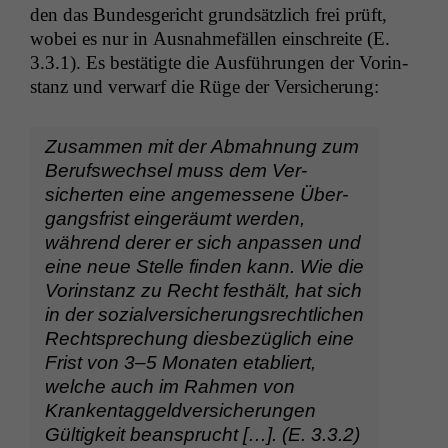
den das Bun­des­gericht grund­sät­zlich frei prüft,
wobei es nur in Aus­nah­me­fällen ein­schre­ite (E.
3.3.1). Es bestätigte die Aus­führun­gen der Vorin­
stanz und ver­warf die Rüge der Versicherung:
Zusam­men mit der Abmah­nung zum
Beruf­swech­sel muss dem Ver­
sicherten eine angemessene Über­
gangs­frist eingeräumt wer­den,
während der­er er sich anpassen und
eine neue Stelle find­en kann. Wie die
Vorin­stanz zu Recht fes­thält, hat sich
in der sozialver­sicherungsrechtlichen
Recht­sprechung dies­bezüglich eine
Frist von 3–5 Monat­en etabliert,
welche auch im Rah­men von
Kranken­taggeld­ver­sicherun­gen
Gültigkeit beansprucht […]. (E. 3.3.2)