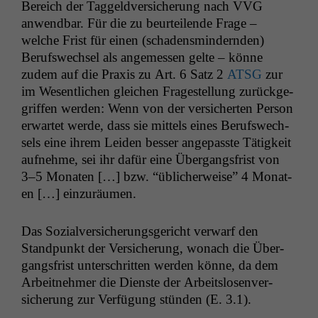
Bere­ich der Taggeld­ver­sicherung nach
VVG
anwend­bar. Für die zu beurteilende Frage –
welche Frist für einen (schadens­min­dern­den)
Beruf­swech­sel als angemessen gelte – könne
zudem auf die Prax­is zu Art. 6 Satz 2
ATSG
zur
im Wesentlichen gle­ichen Fragestel­lung zurück­ge­
grif­f­en wer­den: Wenn von der ver­sicherten Per­son
erwartet werde, dass sie mit­tels eines Beruf­swech­
sels eine ihrem Lei­den bess­er angepasste Tätigkeit
aufnehme, sei ihr dafür eine Über­gangs­frist von
3–5 Monat­en […] bzw. “üblicher­weise” 4 Monat­
en […] einzuräumen.
Das Sozialver­sicherungs­gericht ver­warf den
Stand­punkt der Ver­sicherung, wonach die Über­
gangs­frist unter­schrit­ten wer­den könne, da dem
Arbeit­nehmer die Dien­ste der Arbeit­slosen­ver­
sicherung zur Ver­fü­gung stün­den (E. 3.1).