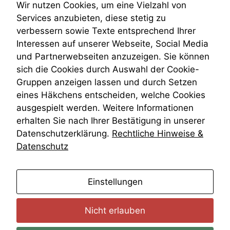
Teilungsklage
Wir nutzen Cookies, um eine Vielzahl von
Venezuela
Services anzubieten, diese stetig zu
VRK
verbessern sowie Texte entsprechend Ihrer
Wiederherstellungsanordnung
Interessen auf unserer Webseite, Social Media
Zivilprozessordnung
und Partnerwebseiten anzuzeigen. Sie können
ZPO
sich die Cookies durch Auswahl der Cookie-
Zustellfiktion
Gruppen anzeigen lassen und durch Setzen
Zuständigkeit
Öffentliches Personalrecht
eines Häkchens entscheiden, welche Cookies
Öffentlichkeitsprinzip
ausgespielt werden. Weitere Informationen
erhalten Sie nach Ihrer Bestätigung in unserer
Datenschutzerklärung.
Rechtliche Hinweise &
Datenschutz
anmelden
Einstellungen
Nicht erlauben