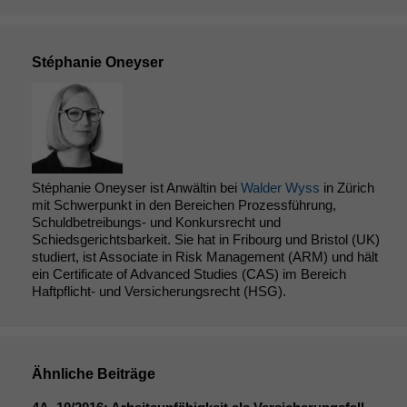
statistische
Daten auf.
Stéphanie Oneyser
Funktionalität
Einige
Funktionen auf
dieser Website
sind optional.
Wenn Sie
Stéphanie Oneyser ist Anwältin bei
Walder Wyss
in Zürich
diese Option
mit Schwerpunkt in den Bereichen Prozessführung,
deaktivieren,
Schuldbetreibungs- und Konkursrecht und
kann die
Schiedsgerichtsbarkeit. Sie hat in Fribourg und Bristol (UK)
Website nicht
studiert, ist Associate in Risk Management (ARM) und hält
zu 100%
ein Certificate of Advanced Studies (CAS) im Bereich
funktionieren.
Haftpflicht- und Versicherungsrecht (HSG).
Marketing
Wir speichern
Ähnliche Beiträge
anonyme Daten ab,
um interne