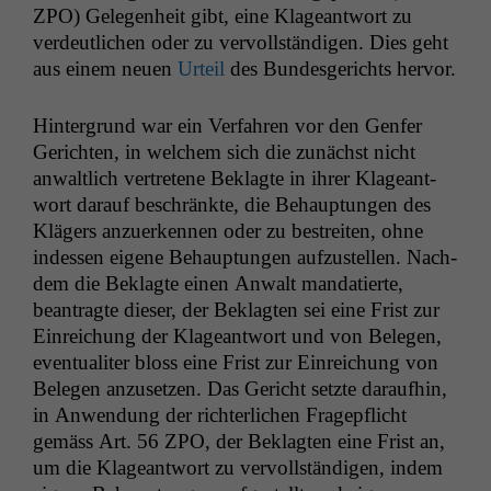
ZPO
) Gele­gen­heit gibt, eine Klageant­wort zu
verdeut­lichen oder zu ver­voll­ständi­gen. Dies geht
aus einem neuen
Urteil
des Bun­des­gerichts hervor.
Hin­ter­grund war ein Ver­fahren vor den Gen­fer
Gericht­en, in welchem sich die zunächst nicht
anwaltlich vertretene Beklagte in ihrer Klageant­
wort darauf beschränk­te, die Behaup­tun­gen des
Klägers anzuerken­nen oder zu bestre­it­en, ohne
indessen eigene Behaup­tun­gen aufzustellen. Nach­
dem die Beklagte einen Anwalt man­datierte,
beantragte dieser, der Beklagten sei eine Frist zur
Ein­re­ichung der Klageant­wort und von Bele­gen,
even­tu­aliter bloss eine Frist zur Ein­re­ichung von
Bele­gen anzuset­zen. Das Gericht set­zte daraufhin,
in Anwen­dung der richter­lichen Fragepflicht
gemäss Art. 56
ZPO
, der Beklagten eine Frist an,
um die Klageant­wort zu ver­voll­ständi­gen, indem