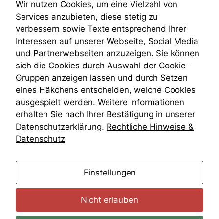
Teilungsklage
Wir nutzen Cookies, um eine Vielzahl von
Venezuela
Services anzubieten, diese stetig zu
VRK
verbessern sowie Texte entsprechend Ihrer
Wiederherstellungsanordnung
Interessen auf unserer Webseite, Social Media
Zivilprozessordnung
und Partnerwebseiten anzuzeigen. Sie können
ZPO
sich die Cookies durch Auswahl der Cookie-
Zustellfiktion
Gruppen anzeigen lassen und durch Setzen
Zuständigkeit
Öffentliches Personalrecht
eines Häkchens entscheiden, welche Cookies
Öffentlichkeitsprinzip
ausgespielt werden. Weitere Informationen
erhalten Sie nach Ihrer Bestätigung in unserer
Datenschutzerklärung.
Rechtliche Hinweise &
Datenschutz
anmelden
Einstellungen
Nicht erlauben