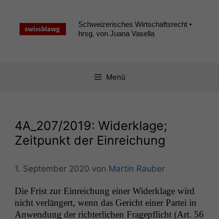
Zum
Inhalt
Schweizerisches Wirtschaftsrecht •
springen
hrsg. von Juana Vasella
Menü
4A_207
/2019: Widerklage;
Zeitpunkt der Einreichung
1. September 2020
von
Martin Rauber
Die Frist zur Ein­re­ichung ein­er Widerk­lage wird
nicht ver­längert, wenn das Gericht ein­er Partei in
Anwen­dung der richter­lichen Fragepflicht (Art. 56