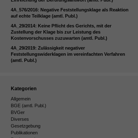
4A_576
/2016: Negative Feststellungsklage als Reaktion
auf echte Teilklage (amtl. Publ.)
4A_29
/2014: Keine Pflicht des Gerichts, mit der
Zustellung der Klage bis zur Leistung des
Kostenvorschusses zuzuwarten (amtl. Publ.)
4A_29
/2019: Zulässigkeit negativer
Feststellungswiderklagen im vereinfachten Verfahren
(amtl. Publ.)
Notwendige
Cookies
Kategorien
Diese
Cookies sind
Allgemein
nicht
BGE
(amtl. Publ.)
optional, es
BVGer
braucht sie,
Diverses
damit die
Website
Gesetzgebung
korrekt
Publikationen