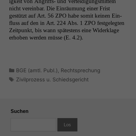
igkeit von Angriffs- und Vertei­di­gungsmit­teln
nicht vere­in­bar. Die Ein­räu­mung ein­er Frist
gestützt auf Art. 56
ZPO
habe somit keinen Ein­
fluss auf den in Art. 224 Abs. 1
ZPO
fest­gelegten
Zeit­punkt, bis wann spätestens eine Widerk­lage
erhoben wer­den müsse (E. 4.2).
Kategorien
BGE (amtl. Publ.)
,
Rechtsprechung
Schlagwörter
Zivilprozess u. Schiedsgericht
Suchen