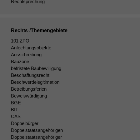
angezeigt
Rechtsprechung
werden kann.
Statistiken
Rechts-/Themengebiete
Um unsere
Website zu
101 ZPO
verbessern,
Anfechtungsobjekte
zeichnen
Ausschreibung
wir
Bauzone
anonyme
befristete Baubewilligung
statistische
Beschaffungsrecht
Daten auf.
Beschwerdelegitimation
Betreibungsferien
Beweiswürdigung
Funktionalität
BGE
Einige
BIT
Funktionen auf
CAS
dieser Website
Doppelbürger
sind optional.
Doppelstaatsangehörigen
Wenn Sie
diese Option
Doppelstaatsangehöriger