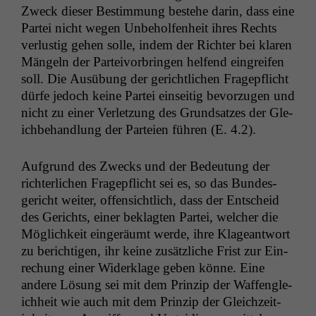
Zweck dieser Bes­tim­mung beste­he darin, dass eine
Partei nicht wegen Unbe­holfen­heit ihres Rechts
ver­lustig gehen solle, indem der Richter bei klaren
Män­geln der Parteivor­brin­gen helfend ein­greifen
soll. Die Ausübung der gerichtlichen Fragepflicht
dürfe jedoch keine Partei ein­seit­ig bevorzu­gen und
nicht zu ein­er Ver­let­zung des Grund­satzes der Gle­
ich­be­hand­lung der Parteien führen (E. 4.2).
Auf­grund des Zwecks und der Bedeu­tung der
richter­lichen Fragepflicht sei es, so das Bun­des­
gericht weit­er, offen­sichtlich, dass der Entscheid
des Gerichts, ein­er beklagten Partei, welch­er die
Möglichkeit eingeräumt werde, ihre Klageant­wort
zu berichti­gen, ihr keine zusät­zliche Frist zur Ein­
rechung ein­er Widerk­lage geben könne. Eine
andere Lösung sei mit dem Prinzip der Waf­fen­gle­
ich­heit wie auch mit dem Prinzip der Gle­ichzeit­