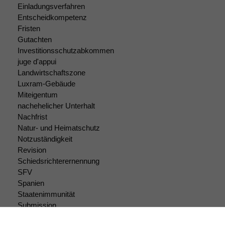
deaktivieren,
Einladungsverfahren
kann die
Entscheidkompetenz
Website nicht
Fristen
zu 100%
Gutachten
funktionieren.
Investitionsschutzabkommen
juge d'appui
Landwirtschaftszone
Marketing
Luxram-Gebäude
Wir speichern
Miteigentum
anonyme Daten ab,
nachehelicher Unterhalt
um interne
Nachfrist
marketingtechnische
Natur- und Heimatschutz
Auswertungen
Notzuständigkeit
durchführen zu
Revision
können. Diese helfen
uns, unsere Website
Schiedsrichterernennung
zu verbessern.
SFV
Spanien
Staatenimmunität
Submission
Submissionsrecht