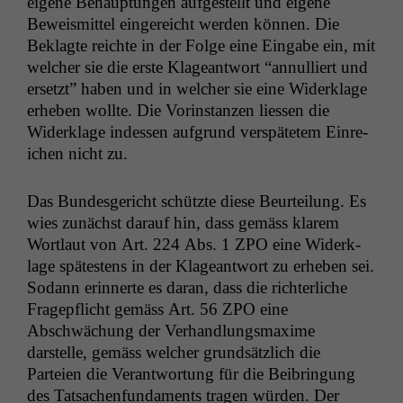
eigene Behaup­tun­gen aufgestellt und eigene
Beweis­mit­tel ein­gere­icht wer­den kön­nen. Die
Beklagte reichte in der Folge eine Eingabe ein, mit
welch­er sie die erste Klageant­wort “annul­liert und
erset­zt” haben und in welch­er sie eine Widerk­lage
erheben wollte. Die Vorin­stanzen liessen die
Widerk­lage indessen auf­grund ver­spätetem Ein­re­
ichen nicht zu.
Das Bun­des­gericht schützte diese Beurteilung. Es
wies zunächst darauf hin, dass gemäss klarem
Wort­laut von Art. 224 Abs. 1
ZPO
eine Widerk­
lage spätestens in der Klageant­wort zu erheben sei.
Sodann erin­nerte es daran, dass die richter­liche
Fragepflicht gemäss Art. 56
ZPO
eine
Abschwächung der Ver­hand­lungs­maxime
darstelle, gemäss welch­er grund­sät­zlich die
Parteien die Ver­ant­wor­tung für die Beib­ringung
des Tat­sachen­fun­da­ments tra­gen wür­den. Der