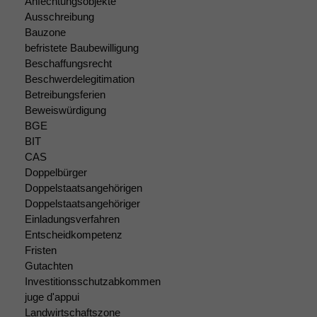
können. Diese helfen
Anfechtungsobjekte
uns, unsere Website
Ausschreibung
zu verbessern.
Bauzone
befristete Baubewilligung
Beschaffungsrecht
Beschwerdelegitimation
Betreibungsferien
Beweiswürdigung
BGE
BIT
CAS
Doppelbürger
Doppelstaatsangehörigen
Doppelstaatsangehöriger
Einladungsverfahren
Entscheidkompetenz
Fristen
Gutachten
Investitionsschutzabkommen
juge d'appui
Landwirtschaftszone