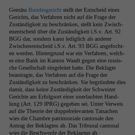
Gemäss
Bun­des­gericht
stellt der Entscheid eines
Gerichts, das Ver­fahren nicht auf die Frage der
Zuständigkeit zu beschränken, stellt kein Zwis­ch­
enentscheid über die Zuständigkeit i.S.v. Art. 92
BGG
dar, son­dern kann lediglich als ander­er
Zwis­ch­enentscheid i.S.v. Art. 93
BGG
ange­focht­
en wer­den. Hin­ter­grund war ein Ver­fahren, welch­
es eine Bank im Kan­ton Waadt gegen eine rus­sis­
che Gesellschaft ein­geleit­et hat­te. Die Beklagte
beantragte, das Ver­fahren auf die Frage der
Zuständigkeit zu beschränken. Sie begrün­dete dies
damit, dass keine Zuständigkeit der Schweiz­er
Gerichte am Erfol­gsort ein­er uner­laubten Hand­
lung (Art. 129
IPRG
) gegeben sei. Unter Ver­weis
auf die The­o­rie der dop­pel­rel­e­van­ten Tat­sachen
wies die Cham­bre pat­ri­mo­ni­ale can­tonale den
Antrag der Beklagten ab. Das Tri­bunal can­ton­al
wies die Beschw­erde der Beklagten ab.