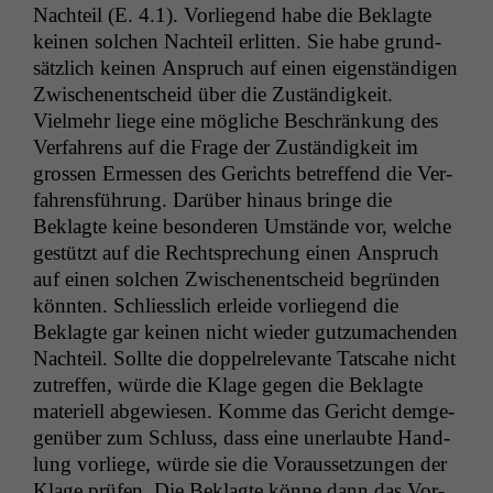
Nachteil (E. 4.1). Vor­liegend habe die Beklagte
keinen solchen Nachteil erlit­ten. Sie habe grund­
sät­zlich keinen Anspruch auf einen eigen­ständi­gen
Zwis­ch­enentscheid über die Zuständigkeit.
Vielmehr liege eine mögliche Beschränkung des
Ver­fahrens auf die Frage der Zuständigkeit im
grossen Ermessen des Gerichts betr­e­f­fend die Ver­
fahrens­führung. Darüber hin­aus bringe die
Beklagte keine beson­deren Umstände vor, welche
gestützt auf die Recht­sprechung einen Anspruch
auf einen solchen Zwis­ch­enentscheid begrün­den
kön­nten. Schliesslich erlei­de vor­liegend die
Beklagte gar keinen nicht wieder gutzu­machen­den
Nachteil. Sollte die dop­pel­rel­e­vante Tatsc­a­he nicht
zutr­e­f­fen, würde die Klage gegen die Beklagte
materiell abgewiesen. Komme das Gericht demge­
genüber zum Schluss, dass eine uner­laubte Hand­
lung vor­liege, würde sie die Voraus­set­zun­gen der
Klage prüfen. Die Beklagte könne dann das Vor­