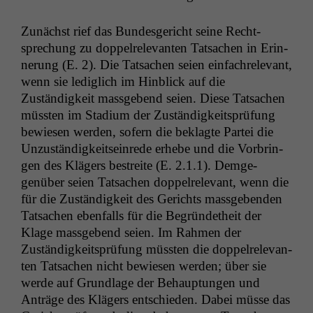
Zunächst rief das Bun­des­gericht seine Recht­
sprechung zu dop­pel­rel­e­van­ten Tat­sachen in Erin­
nerung (E. 2). Die Tat­sachen seien ein­fachrel­e­vant,
wenn sie lediglich im Hin­blick auf die
Zuständigkeit mass­gebend seien. Diese Tat­sachen
müssten im Sta­di­um der Zuständigkeit­sprü­fung
bewiesen wer­den, sofern die beklagte Partei die
Unzuständigkeit­seinrede erhebe und die Vor­brin­
gen des Klägers bestre­ite (E. 2.1.1). Demge­
genüber seien Tat­sachen dop­pel­rel­e­vant, wenn die
für die Zuständigkeit des Gerichts mass­geben­den
Tat­sachen eben­falls für die Begrün­de­theit der
Klage mass­gebend seien. Im Rah­men der
Zuständigkeit­sprü­fung müssten die dop­pel­rel­e­van­
ten Tat­sachen nicht bewiesen wer­den; über sie
werde auf Grund­lage der Behaup­tun­gen und
Anträge des Klägers entsch­ieden. Dabei müsse das