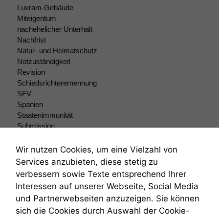
Luxram-Gebäude
Miteigentum
nachehelicher Unterhalt
Nachfrist
Natur- und Heimatschutz
Notzuständigkeit
Revision
Schiedsrichterernennung
SFV
Spanien
Staatenimmunität
Submission
Submissionsrecht
Teilungsklage
Wir nutzen Cookies, um eine Vielzahl von
Venezuela
Services anzubieten, diese stetig zu
VRK
verbessern sowie Texte entsprechend Ihrer
Wiederherstellungsanordnung
Interessen auf unserer Webseite, Social Media
Zivilprozessordnung
und Partnerwebseiten anzuzeigen. Sie können
ZPO
sich die Cookies durch Auswahl der Cookie-
Zustellfiktion