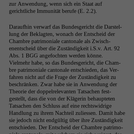
zur Anwen­dung, wenn sich ein Staat auf
gerichtliche Immu­nität berufe (E. 2.2).
Daraufhin ver­warf das Bun­des­gericht die Darstel­
lung der Beklagten, wonach der Entscheid der
Cham­bre pat­ri­mo­ni­ale can­tonale als Zwis­ch­
enentscheid über die Zuständigkeit i.S.v. Art. 92
Abs. 1
BGG
ange­focht­en wer­den könne.
Vielmehr habe, so das Bun­des­gericht, die Cham­
bre pat­ri­mo­ni­ale can­tonale entsch­ieden, das Ver­
fahren nicht auf die Frage der Zuständigkeit zu
beschränken. Zwar habe sie in Anwen­dung der
The­o­rie der dop­pel­rel­e­van­ten Tat­sachen fest­
gestellt, dass die von der Klägerin behaupteten
Tat­sachen den Schluss auf eine rechtswidrige
Hand­lung zu ihrem Nachteil zuliessen. Damit habe
sie jedoch nicht endgültig über ihre Zuständigkeit
entsch­ieden. Der Entscheid der Cham­bre pat­ri­mo­