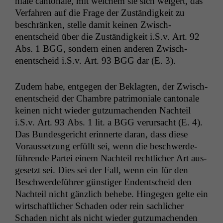
ni­ale can­tonale, mit welchem sie sich weigert, das
Ver­fahren auf die Frage der Zuständigkeit zu
beschränken, stelle damit keinen Zwis­ch­
enentscheid über die Zuständigkeit i.S.v. Art. 92
Abs. 1
BGG
, son­dern einen anderen Zwis­ch­
enentscheid i.S.v. Art. 93
BGG
dar (E. 3).
Zudem habe, ent­ge­gen der Beklagten, der Zwis­ch­
enentscheid der Cham­bre pat­ri­mo­ni­ale can­tonale
keinen nicht wieder gutzu­machen­den Nachteil
i.S.v. Art. 93 Abs. 1 lit. a
BGG
verur­sacht (E. 4).
Das Bun­des­gericht erin­nerte daran, dass diese
Voraus­set­zung erfüllt sei, wenn die beschw­erde­
führende Partei einem Nachteil rechtlich­er Art aus­
ge­set­zt sei. Dies sei der Fall, wenn ein für den
Beschw­erde­führer gün­stiger Endentscheid den
Nachteil nicht gän­zlich behebe. Hinge­gen gelte ein
wirtschaftlich­er Schaden oder rein sach­lich­er
Schaden nicht als nicht wieder gutzu­machen­den