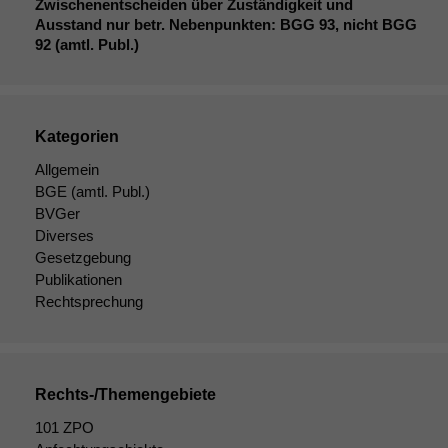
Zwischenentscheiden über Zuständigkeit und
Funktionalität
Ausstand nur betr. Nebenpunkten:
BGG
93, nicht
BGG
Einige
92 (amtl. Publ.)
Funktionen auf
dieser Website
sind optional.
Wenn Sie
Kategorien
diese Option
deaktivieren,
Allgemein
kann die
BGE
(amtl. Publ.)
Website nicht
BVGer
zu 100%
Diverses
funktionieren.
Gesetzgebung
Publikationen
Rechtsprechung
Marketing
Wir speichern
anonyme Daten ab,
um interne
marketingtechnische
Rechts-/Themengebiete
Auswertungen
durchführen zu
101 ZPO