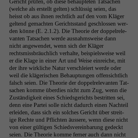
Gericht prüfen, ob diese behaupteten Tat­sachen
(welche als erstellt gel­ten) schlüs­sig seien, das
heisst ob aus ihnen rechtlich auf den vom Kläger
gel­tend gemacht­en Gerichts­stand geschlossen wer­
den könne (E. 2.1.2). Die The­o­rie der dop­pel­rel­e­
van­ten Tat­sachen werde aus­nahm­sweise dann
nicht angewen­det, wenn sich der Kläger
rechtsmiss­bräuch­lich ver­halte, beispiel­sweise weil
er die Klage in ein­er Art und Weise ein­re­iche, mit
der ihre wirk­liche Natur ver­schleiert werde oder
weil die klägerischen Behaup­tun­gen offen­sichtlich
falsch seien. Die The­o­rie der dop­pel­rel­e­van­ten Tat­
sachen komme überdies nicht zum Zug, wenn die
Zuständigkeit eines Schieds­gerichts bestrit­ten sei,
denn eine Partei solle nicht dadurch einen Nachteil
erlei­den, dass sich ein solch­es Gericht über stre­it­
ige Rechte und Pflicht­en äussere, wenn diese nicht
von ein­er gülti­gen Schiedsvere­in­barung gedeckt
seien. Die The­o­rie komme fern­er auch dann nicht