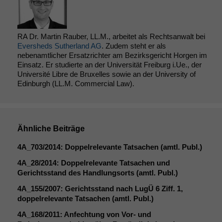
Cookies sind
nicht
optional, es
braucht sie,
RA Dr. Martin Rauber, LL.M., arbeitet als Rechtsanwalt bei
damit die
Eversheds Sutherland AG
. Zudem steht er als
Website
nebenamtlicher Ersatzrichter am Bezirksgericht Horgen im
korrekt
Einsatz. Er studierte an der Universität Freiburg i.Ue., der
angezeigt
Université Libre de Bruxelles sowie an der University of
werden kann.
Edinburgh (LL.M. Commercial Law).
Statistiken
Um unsere
Ähnliche Beiträge
Website zu
4A_703
/2014: Doppelrelevante Tatsachen (amtl. Publ.)
verbessern,
zeichnen
4A_28
/2014: Doppelrelevante Tatsachen und
wir
Gerichtsstand des Handlungsorts (amtl. Publ.)
anonyme
statistische
4A_155
/2007: Gerichtsstand nach LugÜ 6 Ziff. 1,
Daten auf.
doppelrelevante Tatsachen (amtl. Publ.)
4A_168
/2011: Anfechtung von Vor- und