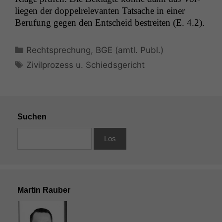
liegen der dop­pel­rel­e­van­ten Tat­sache in ein­er
Beru­fung gegen den Entscheid bestre­it­en (E. 4.2).
Kategorien
Rechtsprechung
,
BGE (amtl. Publ.)
Schlagwörter
Zivilprozess u. Schiedsgericht
Suchen
Martin Rauber
Notwendige
Cookies
Diese