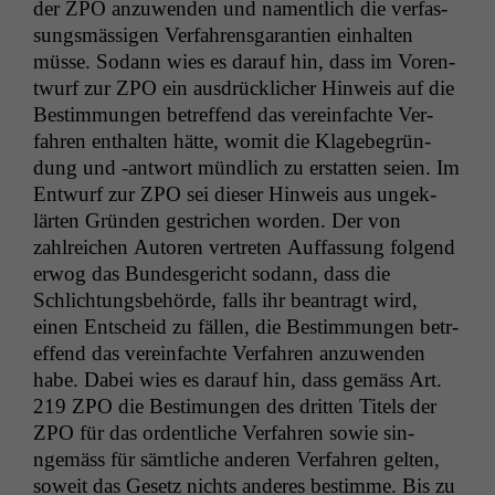
der
ZPO
anzuwen­den und namentlich die ver­fas­
sungsmäs­si­gen Ver­fahrens­garantien ein­hal­ten
müsse. Sodann wies es darauf hin, dass im Voren­
twurf zur
ZPO
ein aus­drück­lich­er Hin­weis auf die
Bes­tim­mungen betr­e­f­fend das vere­in­fachte Ver­
fahren enthal­ten hätte, wom­it die Klage­be­grün­
dung und ‑antwort mündlich zu erstat­ten seien. Im
Entwurf zur
ZPO
sei dieser Hin­weis aus ungek­
lärten Grün­den gestrichen wor­den. Der von
zahlre­ichen Autoren vertreten Auf­fas­sung fol­gend
erwog das Bun­des­gericht sodann, dass die
Schlich­tungs­be­hörde, falls ihr beantragt wird,
einen Entscheid zu fällen, die Bes­tim­mungen betr­
e­f­fend das vere­in­fachte Ver­fahren anzuwen­den
habe. Dabei wies es darauf hin, dass gemäss Art.
219
ZPO
die Bes­timungen des drit­ten Titels der
ZPO
für das ordentliche Ver­fahren sowie sin­
ngemäss für sämtliche anderen Ver­fahren gel­ten,
soweit das Gesetz nichts anderes bes­timme. Bis zu