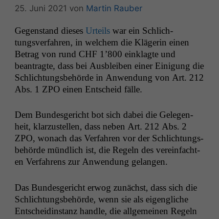
25. Juni 2021
von
Martin Rauber
Gegen­stand dieses
Urteils
war ein Schlich­
tungsver­fahren, in welchem die Klägerin einen
Betrag von rund
CHF
1’800 ein­klagte und
beantragte, dass bei Aus­bleiben ein­er Eini­gung die
Schlich­tungs­be­hörde in Anwen­dung von Art. 212
Abs. 1
ZPO
einen Entscheid fälle.
Dem Bun­des­gericht bot sich dabei die Gele­gen­
heit, klarzustellen, dass neben Art. 212 Abs. 2
ZPO
, wonach das Ver­fahren vor der Schlich­tungs­
be­hörde mündlich ist, die Regeln des vere­in­facht­
en Ver­fahrens zur Anwen­dung gelangen.
Das Bun­des­gericht erwog zunächst, dass sich die
Schlich­tungs­be­hörde, wenn sie als eigengliche
Entschei­din­stanz han­dle, die all­ge­meinen Regeln