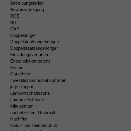
Betreibungsferien
dieser Website
Beweiswürdigung
sind optional.
BGE
Wenn Sie
BIT
diese Option
deaktivieren,
CAS
kann die
Doppelbürger
Website nicht
Doppelstaatsangehörigen
zu 100%
Doppelstaatsangehöriger
funktionieren.
Einladungsverfahren
Entscheidkompetenz
Fristen
Marketing
Gutachten
Wir speichern
Investitionsschutzabkommen
anonyme Daten ab,
juge d'appui
um interne
Landwirtschaftszone
marketingtechnische
Luxram-Gebäude
Auswertungen
Miteigentum
durchführen zu
nachehelicher Unterhalt
können. Diese helfen
uns, unsere Website
Nachfrist
zu verbessern.
Natur- und Heimatschutz