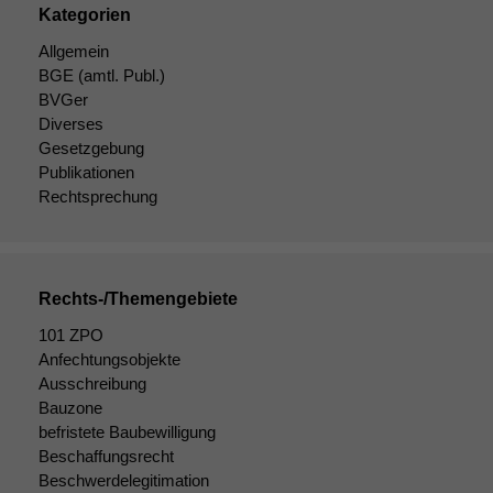
braucht sie,
Kategorien
damit die
Allgemein
Website
korrekt
BGE
(amtl. Publ.)
angezeigt
BVGer
werden kann.
Diverses
Gesetzgebung
Publikationen
Statistiken
Rechtsprechung
Um unsere
Website zu
verbessern,
zeichnen
Rechts-/Themengebiete
wir
anonyme
101 ZPO
statistische
Anfechtungsobjekte
Daten auf.
Ausschreibung
Bauzone
befristete Baubewilligung
Funktionalität
Beschaffungsrecht
Einige
Beschwerdelegitimation
Funktionen auf