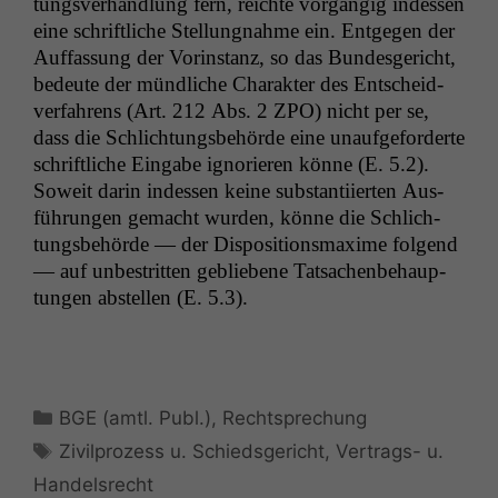
tungsver­hand­lung fern, reichte vorgängig indessen
eine schriftliche Stel­lung­nahme ein. Ent­ge­gen der
Auf­fas­sung der Vorin­stanz, so das Bun­des­gericht,
bedeute der mündliche Charak­ter des Entschei­d­
ver­fahrens (Art. 212 Abs. 2
ZPO
) nicht per se,
dass die Schlich­tungs­be­hörde eine unaufge­forderte
schriftliche Eingabe ignori­eren könne (E. 5.2).
Soweit darin indessen keine sub­stan­ti­ierten Aus­
führun­gen gemacht wur­den, könne die Schlich­
tungs­be­hörde — der Dis­po­si­tion­s­maxime fol­gend
— auf unbe­strit­ten gebliebene Tat­sachen­be­haup­
tun­gen abstellen (E. 5.3).
Kategorien
BGE (amtl. Publ.)
,
Rechtsprechung
Schlagwörter
Zivilprozess u. Schiedsgericht
,
Vertrags- u.
Handelsrecht