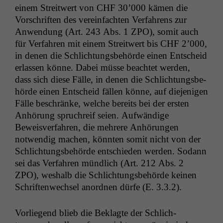
einem Stre­itwert von
CHF
30’000 kämen die
Vorschriften des vere­in­facht­en Ver­fahrens zur
Anwen­dung (Art. 243 Abs. 1
ZPO
), somit auch
für Ver­fahren mit einem Stre­itwert bis
CHF
2’000,
in denen die Schlich­tungs­be­hörde einen Entscheid
erlassen könne. Dabei müsse beachtet wer­den,
dass sich diese Fälle, in denen die Schlich­tungs­be­
hörde einen Entscheid fällen könne, auf diejeni­gen
Fälle beschränke, welche bere­its bei der ersten
Anhörung spruchreif seien. Aufwändi­ge
Beweisver­fahren, die mehrere Anhörun­gen
notwendig machen, kön­nten somit nicht von der
Schlich­tungs­be­hörde entsch­ieden wer­den. Sodann
sei das Ver­fahren mündlich (Art. 212 Abs. 2
ZPO
), weshalb die Schlich­tungs­be­hörde keinen
Schriften­wech­sel anord­nen dürfe (E. 3.3.2).
Vor­liegend blieb die Beklagte der Schlich­