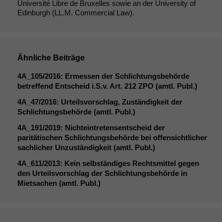
Université Libre de Bruxelles sowie an der University of
Edinburgh (LL.M. Commercial Law).
Ähnliche Beiträge
4A_105
/2016: Ermessen der Schlichtungsbehörde
betreffend Entscheid i.S.v. Art. 212
ZPO
(amtl. Publ.)
4A_47
/2016: Urteilsvorschlag, Zuständigkeit der
Schlichtungsbehörde (amtl. Publ.)
4A_191
/2019: Nichteintretensentscheid der
paritätischen Schlichtungsbehörde bei offensichtlicher
sachlicher Unzuständigkeit (amtl. Publ.)
4A_611
/2013: Kein selbständiges Rechtsmittel gegen
Notwendige
den Urteilsvorschlag der Schlichtungsbehörde in
Cookies
Mietsachen (amtl. Publ.)
Diese
Cookies sind
nicht
optional, es