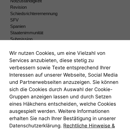
Notzuständigkeit
Revision
Schiedsrichterernennung
SFV
Spanien
Staatenimmunität
Submission
Submissionsrecht
Teilungsklage
Wir nutzen Cookies, um eine Vielzahl von
Venezuela
Services anzubieten, diese stetig zu
VRK
verbessern sowie Texte entsprechend Ihrer
Wiederherstellungsanordnung
Interessen auf unserer Webseite, Social Media
Zivilprozessordnung
und Partnerwebseiten anzuzeigen. Sie können
ZPO
sich die Cookies durch Auswahl der Cookie-
Zustellfiktion
Gruppen anzeigen lassen und durch Setzen
Zuständigkeit
Öffentliches Personalrecht
eines Häkchens entscheiden, welche Cookies
Öffentlichkeitsprinzip
ausgespielt werden. Weitere Informationen
erhalten Sie nach Ihrer Bestätigung in unserer
Datenschutzerklärung.
Rechtliche Hinweise &