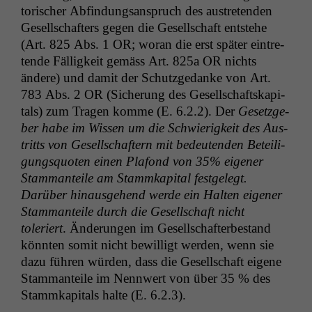
torisch­er Abfind­ungsanspruch des aus­tre­tenden
Gesellschafters gegen die Gesellschaft entste­he
(Art. 825 Abs. 1
OR
; woran die erst später ein­tre­
tende Fäl­ligkeit gemäss Art. 825a
OR
nichts
ändere) und damit der Schutzgedanke von Art.
783 Abs. 2
OR
(Sicherung des Gesellschaft­skap­i­
tals) zum Tra­gen komme (E. 6.2.2). Der
Geset­zge­
ber habe im Wis­sen um die Schwierigkeit des Aus­
tritts von Gesellschaftern mit bedeu­ten­den Beteili­
gungsquoten einen Pla­fond von 35% eigen­er
Stam­man­teile am Stammkap­i­tal fest­gelegt.
Darüber hin­aus­ge­hend werde ein Hal­ten eigen­er
Stam­man­teile durch die Gesellschaft nicht
toleriert
. Änderun­gen im Gesellschafterbe­stand
kön­nten somit nicht bewil­ligt wer­den, wenn sie
dazu führen wür­den, dass die Gesellschaft eigene
Stam­man­teile im Nen­nwert von über 35 % des
Stammkap­i­tals halte (E. 6.2.3).