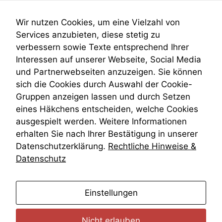
Submissionsrecht
Teilungsklage
Wir nutzen Cookies, um eine Vielzahl von
Venezuela
Services anzubieten, diese stetig zu
VRK
verbessern sowie Texte entsprechend Ihrer
Wiederherstellungsanordnung
Interessen auf unserer Webseite, Social Media
Zivilprozessordnung
und Partnerwebseiten anzuzeigen. Sie können
ZPO
sich die Cookies durch Auswahl der Cookie-
Zustellfiktion
Gruppen anzeigen lassen und durch Setzen
Zuständigkeit
Öffentliches Personalrecht
eines Häkchens entscheiden, welche Cookies
Öffentlichkeitsprinzip
ausgespielt werden. Weitere Informationen
erhalten Sie nach Ihrer Bestätigung in unserer
Datenschutzerklärung.
Rechtliche Hinweise &
Datenschutz
anmelden
Einstellungen
Nicht erlauben