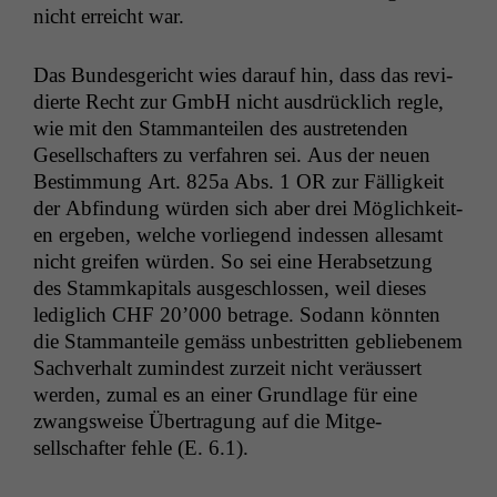
nicht erre­icht war.
Das Bun­des­gericht wies darauf hin, dass das rev­i­
dierte Recht zur GmbH nicht aus­drück­lich regle,
wie mit den Stam­man­teilen des aus­tre­tenden
Gesellschafters zu ver­fahren sei. Aus der neuen
Bes­tim­mung Art. 825a Abs. 1
OR
zur Fäl­ligkeit
der Abfind­ung wür­den sich aber drei Möglichkeit­
en ergeben, welche vor­liegend indessen alle­samt
nicht greifen wür­den. So sei eine Her­ab­set­zung
des Stammkap­i­tals aus­geschlossen, weil dieses
lediglich
CHF
20’000 betrage. Sodann kön­nten
die Stam­man­teile gemäss unbe­strit­ten geblieben­em
Sachver­halt zumin­d­est zurzeit nicht veräussert
wer­den, zumal es an ein­er Grund­lage für eine
zwangsweise Über­tra­gung auf die Mit­ge­
sellschafter fehle (E. 6.1).