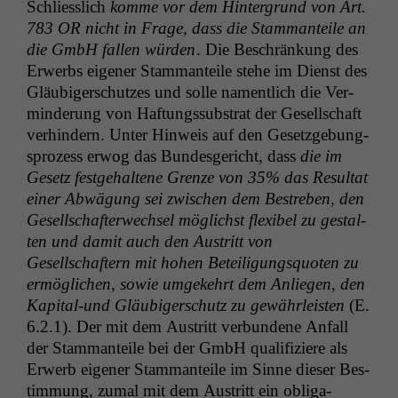
Schliesslich
komme vor dem Hin­ter­grund von Art.
783
OR
nicht in Frage, dass die Stam­man­teile an
die GmbH fall­en wür­den
. Die Beschränkung des
Erwerbs eigen­er Stam­man­teile ste­he im Dienst des
Gläu­biger­schutzes und solle namentlich die Ver­
min­derung von Haf­tungssub­strat der Gesellschaft
ver­hin­dern. Unter Hin­weis auf den Geset­zge­bung­
sprozess erwog das Bun­des­gericht, dass
die im
Gesetz fest­ge­hal­tene Gren­ze von 35% das Resul­tat
ein­er Abwä­gung sei zwis­chen dem Bestreben, den
Gesellschafter­wech­sel möglichst flex­i­bel zu gestal­
ten und damit auch den Aus­tritt von
Gesellschaftern mit hohen Beteili­gungsquoten zu
ermöglichen, sowie umgekehrt dem Anliegen, den
Kap­i­tal-und Gläu­biger­schutz zu gewährleis­ten
(E.
6.2.1). Der mit dem Aus­tritt ver­bun­dene Anfall
der Stam­man­teile bei der GmbH qual­i­fiziere als
Erwerb eigen­er Stam­man­teile im Sinne dieser Bes­
tim­mung, zumal mit dem Aus­tritt ein oblig­a­