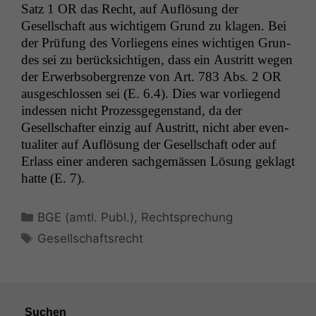
Satz 1
OR
das Recht, auf Auflö­sung der
Gesellschaft aus wichtigem Grund zu kla­gen. Bei
der Prü­fung des Vor­liegens eines wichti­gen Grun­
des sei zu berück­sichti­gen, dass ein Aus­tritt wegen
der Erwerb­sober­gren­ze von Art. 783 Abs. 2
OR
aus­geschlossen sei (E. 6.4). Dies war vor­liegend
indessen nicht Prozess­ge­gen­stand, da der
Gesellschafter einzig auf Aus­tritt, nicht aber even­
tu­aliter auf Auflö­sung der Gesellschaft oder auf
Erlass ein­er anderen sachgemässen Lösung geklagt
hat­te (E. 7).
Kategorien
BGE (amtl. Publ.)
,
Rechtsprechung
Schlagwörter
Gesellschaftsrecht
Suchen