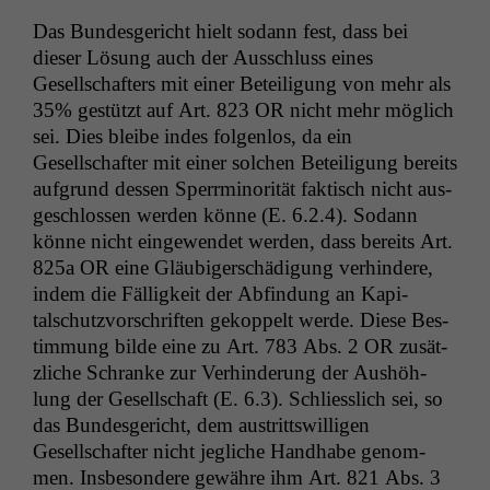
Das Bun­des­gericht hielt sodann fest, dass bei
dieser Lösung auch der Auss­chluss eines
Gesellschafters mit ein­er Beteili­gung von mehr als
35% gestützt auf Art. 823
OR
nicht mehr möglich
sei. Dies bleibe indes fol­gen­los, da ein
Gesellschafter mit ein­er solchen Beteili­gung bere­its
auf­grund dessen Sper­rmi­norität fak­tisch nicht aus­
geschlossen wer­den könne (E. 6.2.4). Sodann
könne nicht eingewen­det wer­den, dass bere­its Art.
825a
OR
eine Gläu­biger­schädi­gung ver­hin­dere,
indem die Fäl­ligkeit der Abfind­ung an Kap­i­
talschutzvorschriften gekop­pelt werde. Diese Bes­
tim­mung bilde eine zu Art. 783 Abs. 2
OR
zusät­
zliche Schranke zur Ver­hin­derung der Aushöh­
lung der Gesellschaft (E. 6.3). Schliesslich sei, so
das Bun­des­gericht, dem aus­trittswilli­gen
Gesellschafter nicht jegliche Hand­habe genom­
men. Ins­beson­dere gewähre ihm Art. 821 Abs. 3