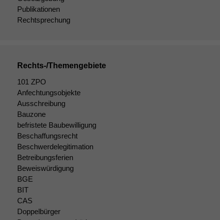
diese Option
Publikationen
deaktivieren,
Rechtsprechung
kann die
Website nicht
zu 100%
funktionieren.
Rechts-/Themengebiete
101 ZPO
Marketing
Anfechtungsobjekte
Wir speichern
Ausschreibung
anonyme Daten ab,
Bauzone
um interne
befristete Baubewilligung
marketingtechnische
Beschaffungsrecht
Auswertungen
durchführen zu
Beschwerdelegitimation
können. Diese helfen
Betreibungsferien
uns, unsere Website
Beweiswürdigung
zu verbessern.
BGE
BIT
CAS
Doppelbürger