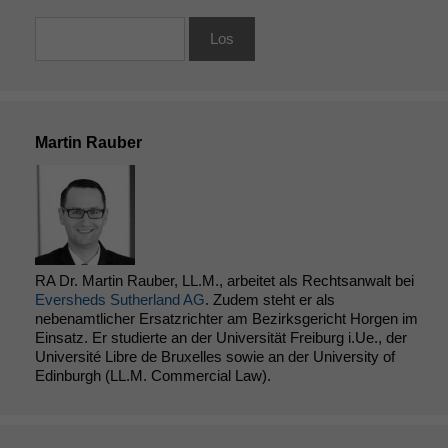
Martin Rauber
Notwendige
RA Dr. Martin Rauber, LL.M., arbeitet als Rechtsanwalt bei
Cookies
Eversheds Sutherland AG
. Zudem steht er als
Diese
nebenamtlicher Ersatzrichter am Bezirksgericht Horgen im
Cookies sind
Einsatz. Er studierte an der Universität Freiburg i.Ue., der
nicht
Université Libre de Bruxelles sowie an der University of
optional, es
Edinburgh (LL.M. Commercial Law).
braucht sie,
damit die
Website
korrekt