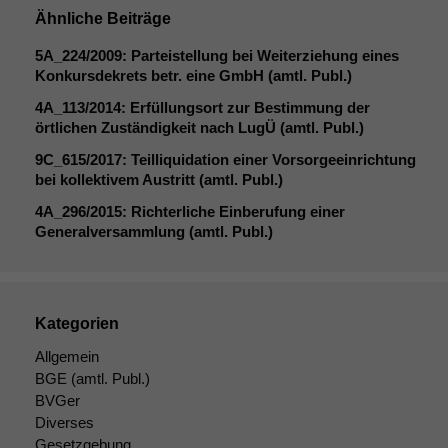
angezeigt
Ähnliche Beiträge
werden kann.
5A_224
/2009: Parteistellung bei Weiterziehung eines
Konkursdekrets betr. eine GmbH (amtl. Publ.)
Statistiken
4A_113
/2014: Erfüllungsort zur Bestimmung der
Um unsere
örtlichen Zuständigkeit nach LugÜ (amtl. Publ.)
Website zu
9C_615
/2017: Teilliquidation einer Vorsorgeeinrichtung
verbessern,
bei kollektivem Austritt (amtl. Publ.)
zeichnen
wir
4A_296
/2015: Richterliche Einberufung einer
anonyme
Generalversammlung (amtl. Publ.)
statistische
Daten auf.
Kategorien
Funktionalität
Einige
Allgemein
Funktionen auf
BGE
(amtl. Publ.)
dieser Website
BVGer
sind optional.
Diverses
Wenn Sie
Gesetzgebung