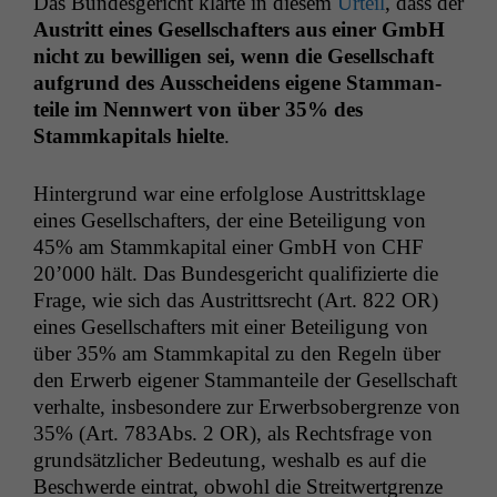
Das Bun­des­gericht klärte in diesem
Urteil
, dass der
Aus­tritt eines Gesellschafters aus ein­er GmbH
nicht zu bewil­li­gen sei, wenn die Gesellschaft
auf­grund des Auss­chei­dens eigene Stam­man­
teile im Nen­nwert von über 35% des
Stammkap­i­tals hielte
.
Hin­ter­grund war eine erfol­glose Aus­trittsklage
eines Gesellschafters, der eine Beteili­gung von
45% am Stammkap­i­tal ein­er GmbH von
CHF
20’000 hält. Das Bun­des­gericht qual­i­fizierte die
Frage, wie sich das Aus­trittsrecht (Art. 822
OR
)
eines Gesellschafters mit ein­er Beteili­gung von
über 35% am Stammkap­i­tal zu den Regeln über
den Erwerb eigen­er Stam­man­teile der Gesellschaft
ver­halte, ins­beson­dere zur Erwerb­sober­gren­ze von
35% (Art. 783Abs. 2
OR
), als Rechts­frage von
grund­sät­zlich­er Bedeu­tung, weshalb es auf die
Beschw­erde ein­trat, obwohl die Stre­itwert­gren­ze