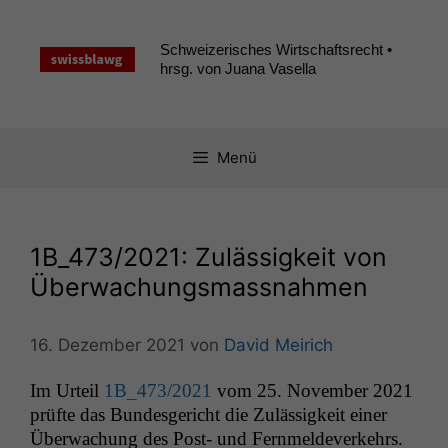
Zum
Inhalt
Schweizerisches Wirtschaftsrecht •
springen
hrsg. von Juana Vasella
Menü
1B_473
/2021: Zulässigkeit von
Überwachungsmassnahmen
16. Dezember 2021
von
David Meirich
Im Urteil
1B_473
/2021
vom 25. Novem­ber 2021
prüfte das Bun­des­gericht die Zuläs­sigkeit ein­er
Überwachung des Post- und Fer­n­melde­v­erkehrs.