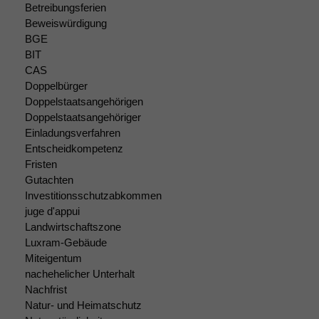
Betreibungsferien
Marketing
Beweiswürdigung
Wir speichern
BGE
anonyme Daten ab,
BIT
um interne
CAS
marketingtechnische
Doppelbürger
Auswertungen
durchführen zu
Doppelstaatsangehörigen
können. Diese helfen
Doppelstaatsangehöriger
uns, unsere Website
Einladungsverfahren
zu verbessern.
Entscheidkompetenz
Fristen
Gutachten
Investitionsschutzabkommen
juge d'appui
Landwirtschaftszone
Luxram-Gebäude
Miteigentum
nachehelicher Unterhalt
Nachfrist
Natur- und Heimatschutz