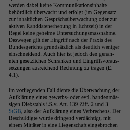
wer­den dabei keine Kom­mu­nika­tion­sin­halte
behördlich überwacht und erfol­gt (im Gegen­satz
zur inhaltlichen Gespräch­süberwachung oder zur
aktiv­en Rand­daten­er­he­bung in Echtzeit) in der
Regel keine geheime Unter­suchungs­mass­nahme.
Deswe­gen gilt der Ein­griff nach der Prax­is des
Bun­des­gerichts grund­sät­zlich als deut­lich weniger
ein­schnei­dend. Auch hier ist jedoch den genan­
nten geset­zlichen Schranken und Ein­griffsvo­raus­
set­zun­gen aus­re­ichend Rech­nung zu tra­gen (E.
4.1).
Im vor­liegen­den Fall diente die Überwachung der
Aufk­lärung eines gewerbs- oder evtl. ban­den­mäs­
si­gen Dieb­stahls i.S.v. Art. 139 Ziff. 2 und 3
StGB
, also der Aufk­lärung eines Ver­brechens. Der
Beschuldigte wurde drin­gend verdächtigt, mit
einem Mit­täter in eine Liegen­schaft einge­brochen