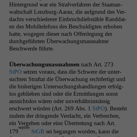
Hin­ter­grund war ein Strafver­fahren der Staat­san­
waltschaft Lenzburg-Aarau, die auf­grund des Ver­
dachts ver­schieden­er Ein­bruchdieb­stäh­le Rand­dat­
en des Mobil­tele­fons des Beschuldigten erhoben
hat­te, woge­gen dieser nach Offen­le­gung der
durchge­führten Überwachungs­mass­nahme
Beschw­erde führte.
Überwachungs­mass­nah­men
nach Art. 273
StPO
set­zen voraus, dass die Schwere der unter­
sucht­en Straftat die Überwachung recht­fer­tigt und
die bish­eri­gen Unter­suchung­shand­lun­gen erfol­g­
los geblieben sind oder die Ermit­tlun­gen son­st
aus­sicht­s­los wären oder unver­hält­nis­mäs­sig
erschw­ert wür­den (Art. 269 Abs. 1
StPO
). Beste­ht
zudem der drin­gende Ver­dacht, ein Ver­brechen,
ein Verge­hen oder eine Übertre­tung nach Art.
sep­ties
179
StGB
sei began­gen wor­den, kann die