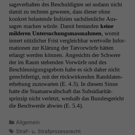
sagev­er­hal­ten des Beschuldigten sei sodann nicht
damit zu rech­nen gewe­sen, dass dieser ohne
konkret belas­tende Indizien sach­di­en­liche Aus­
sagen machen würde. Damit bestanden
keine
milderen Unter­suchungs­mass­nah­men
, wom­it
innert nüt­zlich­er Frist ver­gle­ich­bar wertvolle Infor­
ma­tio­nen zur Klärung der Tatvor­würfe hät­ten
erlangt wer­den kön­nen. Angesichts der Schwere
der im Raum ste­hen­den Vor­würfe und des
Beschle­u­ni­gungs­ge­bots habe es sich daher nicht
gerecht­fer­tigt, mit der rück­wirk­enden Rand­daten­
er­he­bung zuzuwarten (E. 4.3). In diesem Sinne
hat­te die Staat­san­waltschaft das Sub­sidiar­ität­
sprinzip nicht ver­let­zt, weshalb das Bun­des­gericht
die Beschw­erde abwies (E. 5.4).
Kategorien
Allgemein
Schlagwörter
Straf- u. Strafprozessrecht