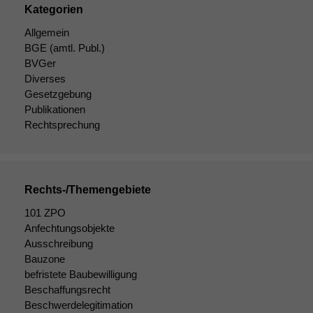
verbessern,
Kategorien
zeichnen
Allgemein
wir
BGE
(amtl. Publ.)
anonyme
BVGer
statistische
Daten auf.
Diverses
Gesetzgebung
Publikationen
Rechtsprechung
Funktionalität
Einige
Funktionen auf
dieser Website
sind optional.
Rechts-/Themengebiete
Wenn Sie
diese Option
101 ZPO
deaktivieren,
Anfechtungsobjekte
kann die
Ausschreibung
Website nicht
Bauzone
zu 100%
befristete Baubewilligung
funktionieren.
Beschaffungsrecht
Beschwerdelegitimation