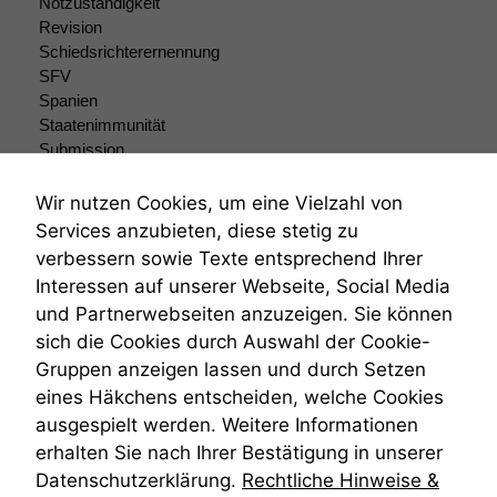
Notzuständigkeit
Revision
Schiedsrichterernennung
SFV
Spanien
Staatenimmunität
Submission
Submissionsrecht
Teilungsklage
Wir nutzen Cookies, um eine Vielzahl von
Venezuela
Services anzubieten, diese stetig zu
VRK
verbessern sowie Texte entsprechend Ihrer
Wiederherstellungsanordnung
Interessen auf unserer Webseite, Social Media
Zivilprozessordnung
und Partnerwebseiten anzuzeigen. Sie können
ZPO
sich die Cookies durch Auswahl der Cookie-
Zustellfiktion
Gruppen anzeigen lassen und durch Setzen
Zuständigkeit
Öffentliches Personalrecht
eines Häkchens entscheiden, welche Cookies
Öffentlichkeitsprinzip
ausgespielt werden. Weitere Informationen
erhalten Sie nach Ihrer Bestätigung in unserer
Datenschutzerklärung.
Rechtliche Hinweise &