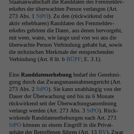
Staat­san­waltschaft die Rand­dat­en des Fer­n­melde­v­
erkehrs der überwacht­en Per­son ver­lan­gen (Art.
273 Abs. 1
StPO
). Zu den (rück­wirk­end oder
aktiv erheb­baren) Rand­dat­en des Fer­n­melde­v­
erkehrs gehören die Dat­en, aus denen her­vorge­ht,
mit wem, wann, wie lange und von wo aus die
überwachte Per­son Verbindung gehabt hat, sowie
die tech­nis­chen Merk­male der entsprechen­den
Verbindung (Art. 8 lit. b
BÜPF
; E. 3.1).
Eine
Rand­daten­er­he­bung
bedarf der Genehmi­
gung durch das Zwangs­mass­nah­men­gericht (Art.
273 Abs. 2
StPO
). Sie kann unab­hängig von der
Dauer der Überwachung und bis zu 6 Monate
rück­wirk­end seit der Überwachungsanord­nung
ver­langt wer­den (Art. 273 Abs. 3
StPO
). Rück­
wirk­ende Rand­daten­er­he­bun­gen nach Art. 273
StPO
kön­nen zu einem Ein­griff in die Pri­vat­
sphäre der Betrof­fe­nen führen (Art. 13
BV
). Zwar