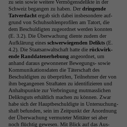
zu sein sowie weit­ere Ver­mö­gens­de­lik­te in der
Schweiz began­gen zu haben. Der
drin­gende
Tatver­dacht
ergab sich dabei ins­beson­dere auf­
grund von Schuh­sohlen­pro­filen am Tatort, die
dem Beschuldigten zuge­ord­net wer­den kon­nten
(E. 3.2). Die Überwachung diente zudem der
Aufk­lärung eines
schw­er­wiegen­den Delik­ts
(E.
4.2). Die Staat­san­waltschaft hat­te die
rück­wirk­
ende Rand­daten­er­he­bung
ange­ord­net, um
anhand daraus gewonnen­er Bewe­gungs- sowie
Kom­mu­nika­tions­dat­en die Täter­schaft des
Beschuldigten zu über­prüfen, Teil­nehmer der von
ihm began­genen Straftat­en zu iden­ti­fizieren und
Anhalt­spunk­te zur Ver­bringung mut­masslichen
Delik­tsguts erhältlich machen zu kön­nen. Zwar
habe sich der Hauptbeschuldigte in Unter­suchung­
shaft befun­den, sein im Zeit­punkt der Anord­nung
der Überwachung ver­muteter Mit­täter sei aber
noch flüchtig gewe­sen. Mit Blick auf das Aus­