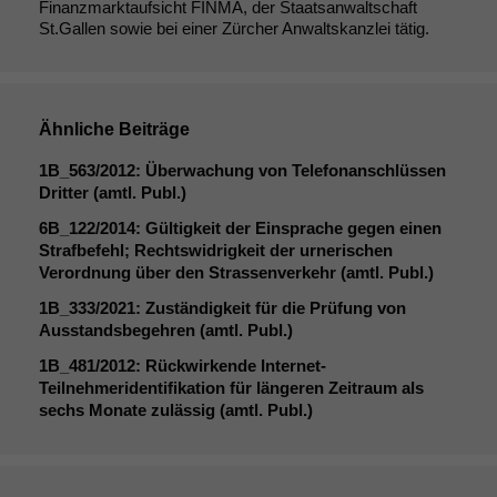
Finanzmarktaufsicht FINMA, der Staatsanwaltschaft
St.Gallen sowie bei einer Zürcher Anwaltskanzlei tätig.
Notwendige
Ähnliche Beiträge
Cookies
Diese
1B_563
/2012: Überwachung von Telefonanschlüssen
Cookies sind
Dritter (amtl. Publ.)
nicht
6B_122
/2014: Gültigkeit der Einsprache gegen einen
optional, es
Strafbefehl; Rechtswidrigkeit der urnerischen
braucht sie,
Verordnung über den Strassenverkehr (amtl. Publ.)
damit die
Website
1B_333
/2021: Zuständigkeit für die Prüfung von
korrekt
Ausstandsbegehren (amtl. Publ.)
angezeigt
1B_481
/2012: Rückwirkende Internet-
werden kann.
Teilnehmeridentifikation für längeren Zeitraum als
sechs Monate zulässig (amtl. Publ.)
Statistiken
Um unsere
Website zu