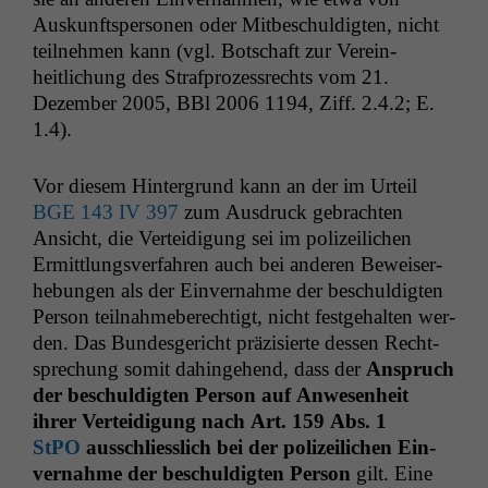
Auskun­ftsper­so­n­en oder Mitbeschuldigten, nicht
teil­nehmen kann (vgl. Botschaft zur Vere­in­
heitlichung des Straf­prozess­rechts vom 21.
Dezem­ber 2005, BBl 2006 1194, Ziff. 2.4.2; E.
1.4).
Vor diesem Hin­ter­grund kann an der im Urteil
BGE
143
IV
397
zum Aus­druck gebracht­en
Ansicht, die Vertei­di­gung sei im polizeilichen
Ermit­tlungsver­fahren auch bei anderen Beweis­er­
he­bun­gen als der Ein­ver­nahme der beschuldigten
Per­son teil­nah­me­berechtigt, nicht fest­ge­hal­ten wer­
den. Das Bun­des­gericht präzisierte dessen Recht­
sprechung somit dahinge­hend, dass der
Anspruch
der beschuldigten Per­son auf Anwe­sen­heit
ihrer Vertei­di­gung nach Art. 159 Abs. 1
StPO
auss­chliesslich bei der polizeilichen Ein­
ver­nahme der beschuldigten Per­son
gilt. Eine