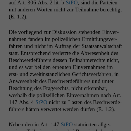
auf Art. 306 Abs. 2 lit. b
StPO
, sind die Parteien
mit anderen Worten nicht zur Teil­nahme berechtigt
(E. 1.2).
Die vor­liegend zur Diskus­sion ste­hen­den Ein­ver­
nah­men fan­den im polizeilichen Ermit­tlungsver­
fahren und nicht im Auf­trag der Staat­san­waltschaft
statt. Entsprechend ver­let­zte die Abwe­sen­heit des
Beschw­erde­führers dessen Teil­nah­merechte nicht,
und es war bei den erneuten Ein­ver­nah­men im
erst- und zweitin­stan­zlichen Gerichtsver­fahren, in
Anwe­sen­heit des Beschw­erde­führers und unter
Beach­tung des Fragerechts, nicht erkennbar,
weshalb die polizeilichen Ein­ver­nah­men nach Art.
147 Abs. 4
StPO
nicht zu Las­ten des Beschw­erde­
führers hät­ten ver­w­ertet wer­den dür­fen (E. 1.2).
Neben den in Art. 147
StPO
sta­tu­ierten all­ge­