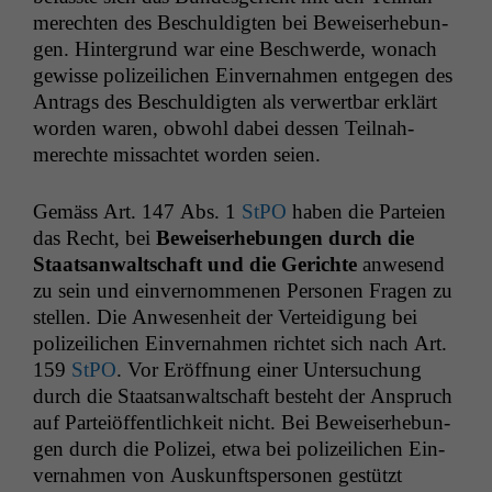
merecht­en des Beschuldigten bei Beweis­er­he­bun­
gen. Hin­ter­grund war eine Beschw­erde, wonach
gewisse polizeilichen Ein­ver­nah­men ent­ge­gen des
Antrags des Beschuldigten als ver­w­ert­bar erk­lärt
wor­den waren, obwohl dabei dessen Teil­nah­
merechte mis­sachtet wor­den seien.
Gemäss Art. 147 Abs. 1
StPO
haben die Parteien
das Recht, bei
Beweis­er­he­bun­gen durch die
Staat­san­waltschaft und die Gerichte
anwe­send
zu sein und ein­ver­nomme­nen Per­so­n­en Fra­gen zu
stellen. Die Anwe­sen­heit der Vertei­di­gung bei
polizeilichen Ein­ver­nah­men richtet sich nach Art.
159
StPO
. Vor Eröff­nung ein­er Unter­suchung
durch die Staat­san­waltschaft beste­ht der Anspruch
auf Parteiöf­fentlichkeit nicht. Bei Beweis­er­he­bun­
gen durch die Polizei, etwa bei polizeilichen Ein­
ver­nah­men von Auskun­ftsper­so­n­en gestützt