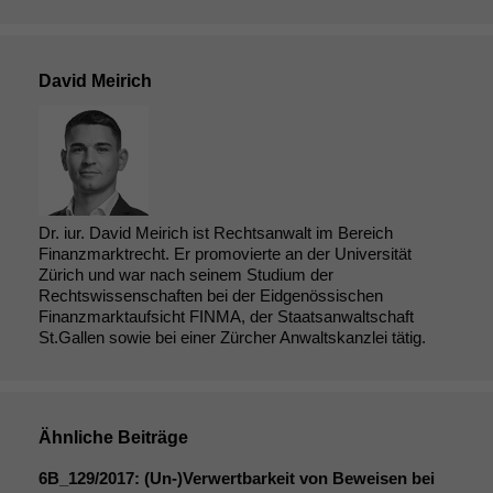
David Meirich
Dr. iur. David Meirich ist Rechtsanwalt im Bereich
Finanzmarktrecht. Er promovierte an der Universität
Zürich und war nach seinem Studium der
Rechtswissenschaften bei der Eidgenössischen
Notwendige
Finanzmarktaufsicht FINMA, der Staatsanwaltschaft
Cookies
St.Gallen sowie bei einer Zürcher Anwaltskanzlei tätig.
Diese
Cookies sind
nicht
optional, es
braucht sie,
Ähnliche Beiträge
damit die
Website
6B_129
/2017: (Un-)Verwertbarkeit von Beweisen bei