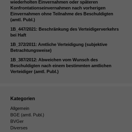
korrekt
wiederholten Einvernahmen oder späteren
angezeigt
Konfrontationseinvernahmen nach vorherigen
werden kann.
Einvernahmen ohne Teilnahme des Beschuldigten
(amtl. Publ.)
1B_447
/2021: Beschränkung des Verteidigerverkehrs
Statistiken
bei Haft
Um unsere
1B_372
/2011: Amtliche Verteidigung (subjektive
Website zu
Betrachtungsweise)
verbessern,
zeichnen
1B_387
/2012: Abweichen vom Wunsch des
wir
Beschuldigten nach einem bestimmten amtlichen
anonyme
Verteidiger (amtl. Publ.)
statistische
Daten auf.
Kategorien
Funktionalität
Einige
Allgemein
Funktionen auf
BGE
(amtl. Publ.)
dieser Website
BVGer
sind optional.
Diverses
Wenn Sie