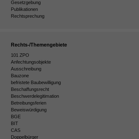
Gesetzgebung
diese Option
Publikationen
deaktivieren,
Rechtsprechung
kann die
Website nicht
zu 100%
funktionieren.
Rechts-/Themengebiete
101 ZPO
Marketing
Anfechtungsobjekte
Wir speichern
Ausschreibung
anonyme Daten ab,
um interne
Bauzone
marketingtechnische
befristete Baubewilligung
Auswertungen
Beschaffungsrecht
durchführen zu
Beschwerdelegitimation
können. Diese helfen
Betreibungsferien
uns, unsere Website
Beweiswürdigung
zu verbessern.
BGE
BIT
CAS
Doppelbürger