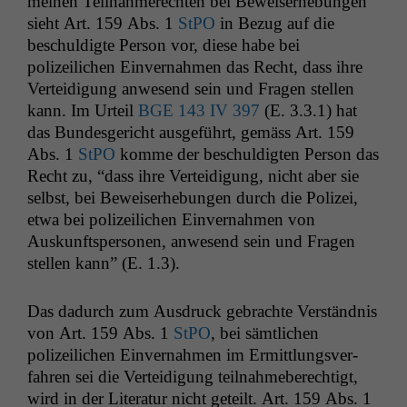
meinen Teil­nah­merecht­en bei Beweis­er­he­bun­gen
sieht Art. 159 Abs. 1
StPO
in Bezug auf die
beschuldigte Per­son vor, diese habe bei
polizeilichen Ein­ver­nah­men das Recht, dass ihre
Vertei­di­gung anwe­send sein und Fra­gen stellen
kann. Im Urteil
BGE
143
IV
397
(E. 3.3.1) hat
das Bun­des­gericht aus­ge­führt, gemäss Art. 159
Abs. 1
StPO
komme der beschuldigten Per­son das
Recht zu, “dass ihre Vertei­di­gung, nicht aber sie
selb­st, bei Beweis­er­he­bun­gen durch die Polizei,
etwa bei polizeilichen Ein­ver­nah­men von
Auskun­ftsper­so­n­en, anwe­send sein und Fra­gen
stellen kann” (E. 1.3).
Das dadurch zum Aus­druck gebrachte Ver­ständ­nis
von Art. 159 Abs. 1
StPO
, bei sämtlichen
polizeilichen Ein­ver­nah­men im Ermit­tlungsver­
fahren sei die Vertei­di­gung teil­nah­me­berechtigt,
wird in der Lit­er­atur nicht geteilt. Art. 159 Abs. 1