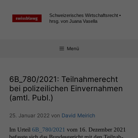
Zum
Inhalt
Schweizerisches Wirtschaftsrecht •
springen
hrsg. von Juana Vasella
Menü
6B_780
/2021: Teilnahmerecht
bei polizeilichen Einvernahmen
(amtl. Publ.)
25. Januar 2022
von
David Meirich
Im Urteil
6B_780
/2021
vom 16. Dezem­ber 2021
befasste sich das Bun­des­gericht mit den Teil­nah­