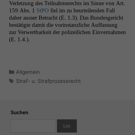
Ver­let­zung des Teil­nah­merechts im Sinne von Art.
159 Abs. 1
StPO
fiel im zu beurteilen­den Fall
daher auss­er Betra­cht (E. 1.3). Das Bun­des­gericht
bestätigte damit die vorin­stan­zliche Auf­fas­sung
zur Ver­w­ert­barkeit der polizeilichen Ein­ver­nah­men
(E. 1.4.).
Kategorien
Allgemein
Schlagwörter
Straf- u. Strafprozessrecht
Suchen