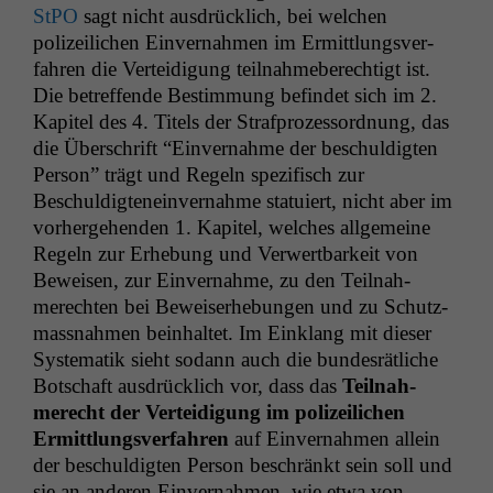
StPO
sagt nicht aus­drück­lich, bei welchen
polizeilichen Ein­ver­nah­men im Ermit­tlungsver­
fahren die Vertei­di­gung teil­nah­me­berechtigt ist.
Die betr­e­f­fende Bes­tim­mung befind­et sich im 2.
Kapi­tel des 4. Titels der Straf­prozes­sor­d­nung, das
die Über­schrift “Ein­ver­nahme der beschuldigten
Per­son” trägt und Regeln spez­i­fisch zur
Beschuldigtenein­ver­nahme sta­tu­iert, nicht aber im
vorherge­hen­den 1. Kapi­tel, welch­es all­ge­meine
Regeln zur Erhe­bung und Ver­w­ert­barkeit von
Beweisen, zur Ein­ver­nahme, zu den Teil­nah­
merecht­en bei Beweis­er­he­bun­gen und zu Schutz­
mass­nah­men bein­hal­tet. Im Ein­klang mit dieser
Sys­tem­atik sieht sodann auch die bun­desrätliche
Botschaft aus­drück­lich vor, dass das
Teil­nah­
merecht der Vertei­di­gung im polizeilichen
Ermit­tlungsver­fahren
auf Ein­ver­nah­men allein
der beschuldigten Per­son beschränkt sein soll und
sie an anderen Ein­ver­nah­men, wie etwa von