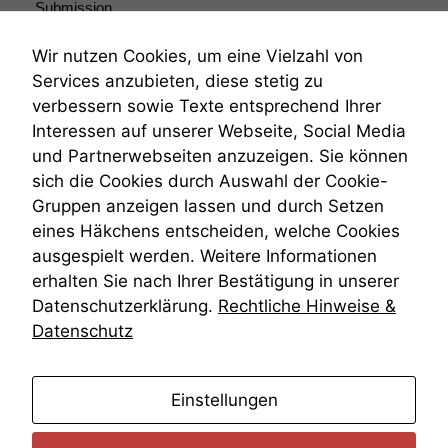
Submission
Submissionsrecht
Teilungsklage
Wir nutzen Cookies, um eine Vielzahl von
Venezuela
Services anzubieten, diese stetig zu
VRK
verbessern sowie Texte entsprechend Ihrer
Wiederherstellungsanordnung
Interessen auf unserer Webseite, Social Media
Zivilprozessordnung
und Partnerwebseiten anzuzeigen. Sie können
ZPO
sich die Cookies durch Auswahl der Cookie-
Zustellfiktion
Gruppen anzeigen lassen und durch Setzen
Zuständigkeit
Öffentliches Personalrecht
eines Häkchens entscheiden, welche Cookies
Öffentlichkeitsprinzip
ausgespielt werden. Weitere Informationen
erhalten Sie nach Ihrer Bestätigung in unserer
Datenschutzerklärung.
Rechtliche Hinweise &
Datenschutz
anmelden
Einstellungen