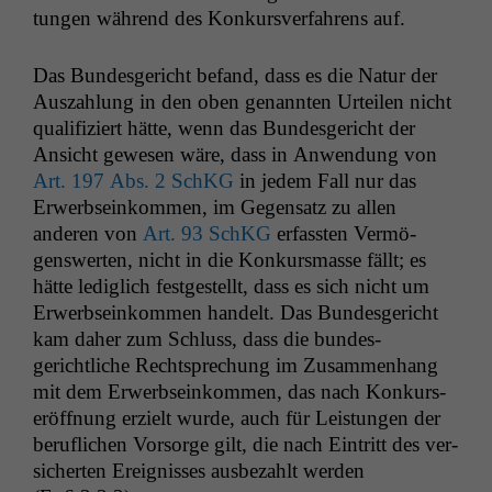
tun­gen während des Konkursver­fahrens auf.
Das Bun­des­gericht befand, dass es die Natur der
Auszahlung in den oben genan­nten Urteilen nicht
qual­i­fiziert hätte, wenn das Bun­des­gericht der
Ansicht gewe­sen wäre, dass in Anwen­dung von
Art. 197 Abs. 2 SchKG
in jedem Fall nur das
Erwerb­seinkom­men, im Gegen­satz zu allen
anderen von
Art. 93 SchKG
erfassten Ver­mö­
genswerten, nicht in die Konkurs­masse fällt; es
hätte lediglich fest­gestellt, dass es sich nicht um
Erwerb­seinkom­men han­delt. Das Bun­des­gericht
kam daher zum Schluss, dass die bun­des­
gerichtliche Recht­sprechung im Zusam­men­hang
mit dem Erwerb­seinkom­men, das nach Konkurs­
eröff­nung erzielt wurde, auch für Leis­tun­gen der
beru­flichen Vor­sorge gilt, die nach Ein­tritt des ver­
sicherten Ereigniss­es aus­bezahlt wer­den