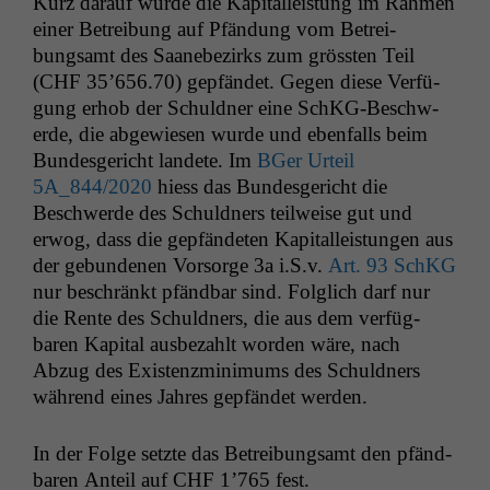
Kurz darauf wurde die Kap­i­talleis­tung im Rah­men
ein­er Betrei­bung auf Pfän­dung vom Betrei­
bungsamt des Saanebezirks zum grössten Teil
(
CHF
35’656.70) gepfän­det. Gegen diese Ver­fü­
gung erhob der Schuld­ner eine SchKG-Beschw­
erde, die abgewiesen wurde und eben­falls beim
Bun­des­gericht lan­dete. Im
BGer Urteil
5A_844
/2020
hiess das Bun­des­gericht die
Beschw­erde des Schuld­ners teil­weise gut und
erwog, dass die gepfän­de­ten Kap­i­talleis­tun­gen aus
der gebun­de­nen Vor­sorge 3a i.S.v.
Art. 93 SchKG
nur beschränkt pfänd­bar sind. Fol­glich darf nur
die Rente des Schuld­ners, die aus dem ver­füg­
baren Kap­i­tal aus­bezahlt wor­den wäre, nach
Abzug des Exis­tenzmin­i­mums des Schuld­ners
während eines Jahres gepfän­det werden.
In der Folge set­zte das Betrei­bungsamt den pfänd­
baren Anteil auf
CHF
1’765 fest.