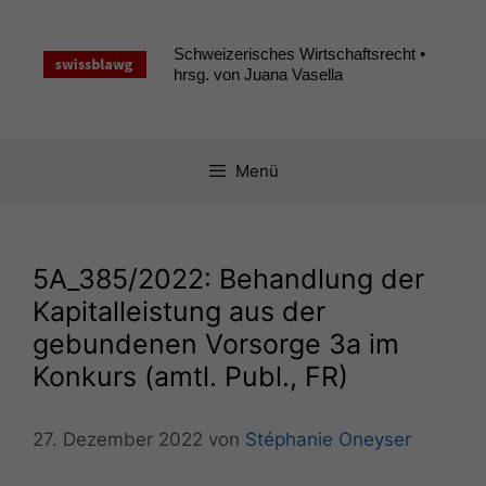
Zum
Inhalt
Schweizerisches Wirtschaftsrecht •
springen
hrsg. von Juana Vasella
Menü
5A_385
/2022: Behandlung der
Kapitalleistung aus der
gebundenen Vorsorge 3a im
Konkurs (amtl. Publ.,
FR
)
27. Dezember 2022
von
Stéphanie Oneyser