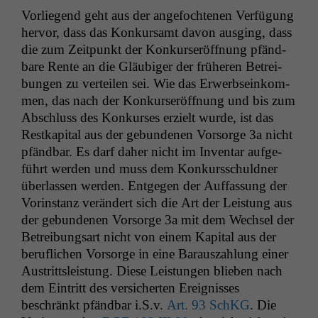
wir
anonyme
Vor­liegend geht aus der ange­focht­e­nen Ver­fü­gung
statistische
her­vor, dass das Konkur­samt davon aus­ging, dass
Daten auf.
die zum Zeit­punkt der Konkurs­eröff­nung pfänd­
bare Rente an die Gläu­biger der früheren Betrei­
bun­gen zu verteilen sei. Wie das Erwerb­seinkom­
Funktionalität
men, das nach der Konkurs­eröff­nung und bis zum
Einige
Abschluss des Konkurs­es erzielt wurde, ist das
Funktionen auf
Restkap­i­tal aus der gebun­de­nen Vor­sorge 3a nicht
dieser Website
sind optional.
pfänd­bar. Es darf daher nicht im Inven­tar aufge­
Wenn Sie
führt wer­den und muss dem Konkurss­chuld­ner
diese Option
über­lassen wer­den. Ent­ge­gen der Auf­fas­sung der
deaktivieren,
Vorin­stanz verän­dert sich die Art der Leis­tung aus
kann die
der gebun­de­nen Vor­sorge 3a mit dem Wech­sel der
Website nicht
zu 100%
Betrei­bungsart nicht von einem Kap­i­tal aus der
funktionieren.
beru­flichen Vor­sorge in eine Barauszahlung ein­er
Aus­trittsleis­tung. Diese Leis­tun­gen blieben nach
dem Ein­tritt des ver­sicherten Ereigniss­es
Marketing
beschränkt pfänd­bar i.S.v.
Art. 93 SchKG
. Die
Wir speichern