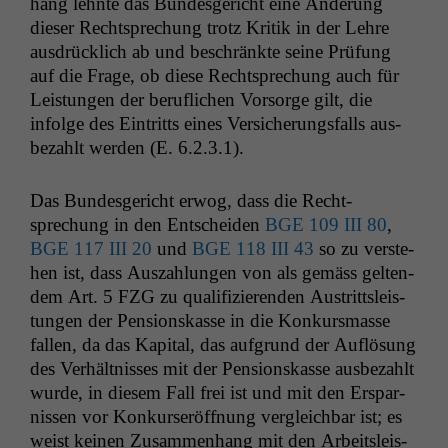
hang lehnte das Bun­des­gericht eine Änderung
dieser Recht­sprechung trotz Kri­tik in der Lehre
aus­drück­lich ab und beschränk­te seine Prü­fung
auf die Frage, ob diese Recht­sprechung auch für
Leis­tun­gen der beru­flichen Vor­sorge gilt, die
infolge des Ein­tritts eines Ver­sicherungs­falls aus­
bezahlt wer­den (E. 6.2.3.1).
Das Bun­des­gericht erwog, dass die Recht­
sprechung in den Entschei­den
BGE
109
III
80
,
BGE
117
III
20
und
BGE
118
III
43
so zu ver­ste­
hen ist, dass Auszahlun­gen von als gemäss gel­ten­
dem Art. 5
FZG
zu qual­i­fizieren­den Aus­trittsleis­
tun­gen der Pen­sion­skasse in die Konkurs­masse
fall­en, da das Kap­i­tal, das auf­grund der Auflö­sung
des Ver­hält­niss­es mit der Pen­sion­skasse aus­bezahlt
wurde, in diesem Fall frei ist und mit den Erspar­
nissen vor Konkurs­eröff­nung ver­gle­ich­bar ist; es
weist keinen Zusam­men­hang mit den Arbeit­sleis­