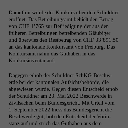
Daraufhin wurde der Konkurs über den Schuld­ner
eröffnet. Das Betrei­bungsamt behielt den Betrag
von
CHF
1’765 zur Befriedi­gung der aus den
früheren Betrei­bun­gen betreiben­den Gläu­biger
und über­wies den Rest­be­trag von
CHF
33’891.50
an das kan­tonale Konkur­samt von Freiburg. Das
Konkur­samt nahm das Guthaben in das
Konkursin­ven­tar auf.
Dage­gen erhob der Schuld­ner SchKG-Beschw­
erde bei der kan­tonalen Auf­sichts­be­hörde, die
abgewiesen wurde. Gegen diesen Entscheid erhob
der Schuld­ner am 23. Mai 2022 Beschw­erde in
Zivil­sachen beim Bun­des­gericht. Mit Urteil vom
1. Sep­tem­ber 2022 hiess das Bun­des­gericht die
Beschw­erde gut, hob den Entscheid der Vorin­
stanz auf und strich das Guthaben aus dem