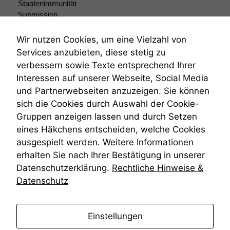
Staatenimmunität
Submission
Submissionsrecht
Teilungsklage
Wir nutzen Cookies, um eine Vielzahl von
Venezuela
Services anzubieten, diese stetig zu
VRK
verbessern sowie Texte entsprechend Ihrer
Wiederherstellungsanordnung
Interessen auf unserer Webseite, Social Media
Zivilprozessordnung
und Partnerwebseiten anzuzeigen. Sie können
ZPO
sich die Cookies durch Auswahl der Cookie-
Zustellfiktion
Gruppen anzeigen lassen und durch Setzen
Zuständigkeit
Öffentliches Personalrecht
eines Häkchens entscheiden, welche Cookies
Öffentlichkeitsprinzip
ausgespielt werden. Weitere Informationen
erhalten Sie nach Ihrer Bestätigung in unserer
Datenschutzerklärung.
Rechtliche Hinweise &
Datenschutz
anmelden
Einstellungen