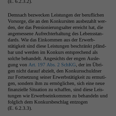
(E. 6.2.3.2).
Dem­nach bezweck­en Leis­tun­gen der beru­flichen
Notwendige
Cookies
Vor­sorge, die an den Konkur­siten aus­bezahlt wer­
Diese
den, der das Pen­sion­ierungsalter erre­icht hat, die
Cookies sind
angemessene Aufrechter­hal­tung des Lebens­stan­
nicht
dards. Wie das Einkom­men aus der Erwerb­
optional, es
stätigkeit sind diese Leis­tun­gen beschränkt pfänd­
braucht sie,
damit die
bar und wer­den im Konkurs entsprechend als
Website
solche behan­delt. Angesichts der engen Ausle­
korrekt
gung von
Art. 197 Abs. 2 SchKG
, der im Übri­
angezeigt
gen nicht darauf abzielt, den Konkurss­chuld­ner
werden kann.
zur Fort­set­zung sein­er Erwerb­stätigkeit zu ermuti­
gen, son­dern ihm zu ermöglichen, sich eine neue
finanzielle Sit­u­a­tion zu schaf­fen, sind diese Leis­
Statistiken
Um unsere
tun­gen wie Erwerb­seinkom­men zu behan­deln und
Website zu
fol­glich dem Konkurs­beschlag ent­zo­gen
verbessern,
(E. 6.2.3.3).
zeichnen