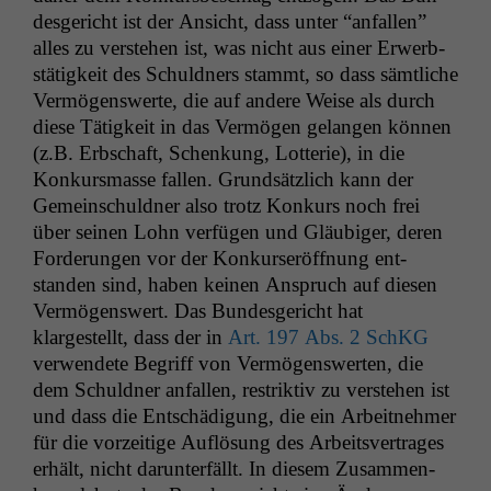
des­gericht ist der Ansicht, dass unter “anfall­en”
alles zu ver­ste­hen ist, was nicht aus ein­er Erwerb­
stätigkeit des Schuld­ners stammt, so dass sämtliche
Ver­mö­genswerte, die auf andere Weise als durch
diese Tätigkeit in das Ver­mö­gen gelan­gen kön­nen
(z.B. Erb­schaft, Schenkung, Lot­terie), in die
Konkurs­masse fall­en. Grund­sät­zlich kann der
Gemein­schuld­ner also trotz Konkurs noch frei
über seinen Lohn ver­fü­gen und Gläu­biger, deren
Forderun­gen vor der Konkurs­eröff­nung ent­
standen sind, haben keinen Anspruch auf diesen
Ver­mö­genswert. Das Bun­des­gericht hat
klargestellt, dass der in
Art. 197 Abs. 2 SchKG
ver­wen­dete Begriff von Ver­mö­genswerten, die
dem Schuld­ner anfall­en, restrik­tiv zu ver­ste­hen ist
und dass die Entschädi­gung, die ein Arbeit­nehmer
für die vorzeit­ige Auflö­sung des Arbeitsver­trages
erhält, nicht darun­ter­fällt. In diesem Zusam­men­