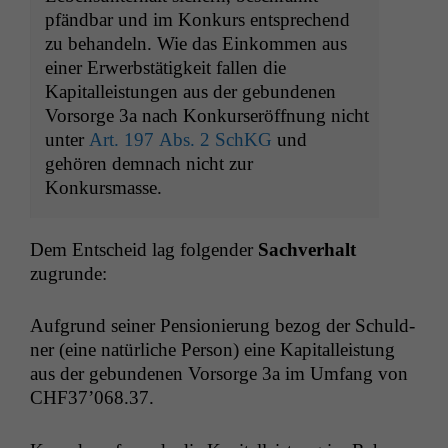
pfändbar und im Konkurs entsprechend
zu behandeln. Wie das Einkommen aus
einer Erwerbstätigkeit fallen die
Kapitalleistungen aus der gebundenen
Vorsorge 3a nach Konkurseröffnung nicht
unter
Art. 197 Abs. 2 SchKG
und
gehören demnach nicht zur
Konkursmasse.
Dem Entscheid lag fol­gen­der
Sachver­halt
zugrunde:
Auf­grund sein­er Pen­sion­ierung bezog der Schuld­
ner (eine natür­liche Per­son) eine Kap­i­talleis­tung
aus der gebun­de­nen Vor­sorge 3a im Umfang von
CHF37’068.37.