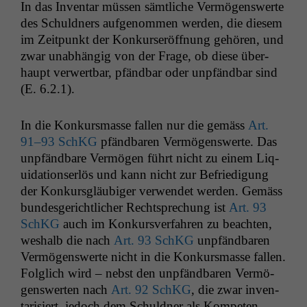
In das Inven­tar müssen sämtliche Ver­mö­genswerte
des Schuld­ners aufgenom­men wer­den, die diesem
im Zeit­punkt der Konkurs­eröff­nung gehören, und
zwar unab­hängig von der Frage, ob diese über­
haupt ver­w­ert­bar, pfänd­bar oder unpfänd­bar sind
(E. 6.2.1).
In die Konkurs­masse fall­en nur die gemäss
Art.
91–93 SchKG
pfänd­baren Ver­mö­genswerte. Das
unpfänd­bare Ver­mö­gen führt nicht zu einem Liq­
ui­da­tion­ser­lös und kann nicht zur Befriedi­gung
der Konkurs­gläu­biger ver­wen­det wer­den. Gemäss
bun­des­gerichtlich­er Recht­sprechung ist
Art. 93
SchKG
auch im Konkursver­fahren zu beacht­en,
weshalb die nach
Art. 93 SchKG
unpfänd­baren
Ver­mö­genswerte nicht in die Konkurs­masse fall­en.
Fol­glich wird – neb­st den unpfänd­baren Ver­mö­
genswerten nach
Art. 92 SchKG
, die zwar inven­
tarisiert, jedoch dem Schuld­ner als Kom­pe­ten­