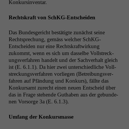
Konkursinventar.
Recht­skraft von SchKG-Entscheiden
Das Bun­des­gericht bestätigte zunächst seine
Recht­sprechung, gemäss welch­er SchKG-
Entschei­den nur eine Recht­skraftwirkung
zukommt, wenn es sich um das­selbe Voll­streck­
ungsver­fahren han­delt und der Sachver­halt gle­ich
ist (E. 6.1.1). Da hier zwei unter­schiedliche Voll­
streck­ungsver­fahren vor­liegen (Betrei­bungsver­
fahren auf Pfän­dung und Konkurs), fällte das
Konkur­samt zurecht einen neuen Entscheid über
das in Frage ste­hende Guthaben aus der gebun­de­
nen Vor­sorge 3a (E. 6.1.3).
Umfang der Konkursmasse