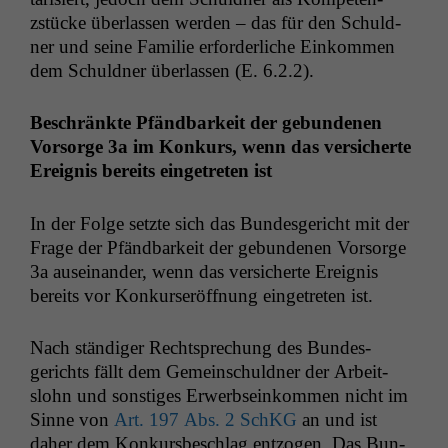
zstücke über­lassen wer­den – das für den Schuld­
ner und seine Fam­i­lie erforder­liche Einkom­men
dem Schuld­ner über­lassen (E. 6.2.2).
Beschränk­te Pfänd­barkeit der gebun­de­nen
Vor­sorge 3a im Konkurs, wenn das ver­sicherte
Ereig­nis bere­its einge­treten ist
In der Folge set­zte sich das Bun­des­gericht mit der
Frage der Pfänd­barkeit der gebun­de­nen Vor­sorge
3a auseinan­der, wenn das ver­sicherte Ereig­nis
bere­its vor Konkurs­eröff­nung einge­treten ist.
Nach ständi­ger Recht­sprechung des Bun­des­
gerichts fällt dem Gemein­schuld­ner der Arbeit­
slohn und son­stiges Erwerb­seinkom­men nicht im
Sinne von
Art. 197 Abs. 2 SchKG
an und ist
daher dem Konkurs­beschlag ent­zo­gen. Das Bun­