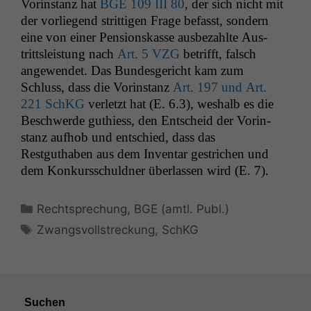
Vorin­stanz hat
BGE
109
III
80
, der sich nicht mit
anonyme Daten ab,
der vor­liegend strit­ti­gen Frage befasst, son­dern
um interne
marketingtechnische
eine von ein­er Pen­sion­skasse aus­bezahlte Aus­
Auswertungen
trittsleis­tung nach
Art. 5
VZG
bet­rifft, falsch
durchführen zu
angewen­det. Das Bun­des­gericht kam zum
können. Diese helfen
Schluss, dass die Vorin­stanz
Art. 197 und Art.
uns, unsere Website
221 SchKG
ver­let­zt hat (E. 6.3), weshalb es die
zu verbessern.
Beschw­erde guthiess, den Entscheid der Vorin­
stanz aufhob und entsch­ied, dass das
Restguthaben aus dem Inven­tar gestrichen und
dem Konkurss­chuld­ner über­lassen wird (E. 7).
Kategorien
Rechtsprechung
,
BGE (amtl. Publ.)
Schlagwörter
Zwangsvollstreckung
,
SchKG
Suchen