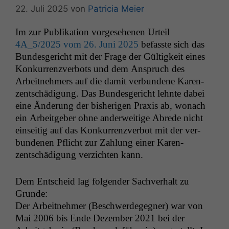
22. Juli 2025
von
Patricia Meier
Im zur Pub­lika­tion vorge­se­henen Urteil
4A_5
/2025 vom 26. Juni 2025
befasste sich das
Bun­des­gericht mit der Frage der Gültigkeit eines
Konkur­ren­zver­bots und dem Anspruch des
Arbeit­nehmers auf die damit ver­bun­dene Karen­
zentschädi­gung. Das Bun­des­gericht lehnte dabei
eine Änderung der bish­eri­gen Prax­is ab, wonach
ein Arbeit­ge­ber ohne ander­weit­ige Abrede nicht
ein­seit­ig auf das Konkur­ren­zver­bot mit der ver­
bun­de­nen Pflicht zur Zahlung ein­er Karen­
zentschädi­gung verzicht­en kann.
Dem Entscheid lag fol­gen­der Sachver­halt zu
Grunde:
Der Arbeit­nehmer (Beschw­erdegeg­n­er) war von
Mai 2006 bis Ende Dezem­ber 2021 bei der