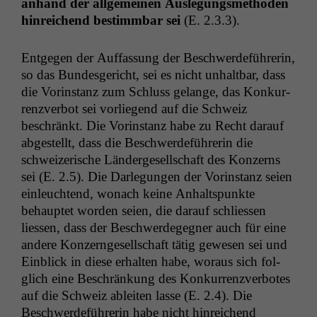
anhand der all­ge­meinen Ausle­gungsmeth­o­d­en
hin­re­ichend bes­timm­bar sei
(E. 2.3.3).
Ent­ge­gen der Auf­fas­sung der Beschw­erde­führerin,
so das Bun­des­gericht, sei es nicht unhalt­bar, dass
die Vorin­stanz zum Schluss gelange, das Konkur­
ren­zver­bot sei vor­liegend auf die Schweiz
beschränkt. Die Vorin­stanz habe zu Recht darauf
abgestellt, dass die Beschw­erde­führerin die
schweiz­erische Län­derge­sellschaft des Konz­erns
sei (E. 2.5). Die Dar­legun­gen der Vorin­stanz seien
ein­leuch­t­end, wonach keine Anhalt­spunk­te
behauptet wor­den seien, die darauf schliessen
liessen, dass der Beschw­erdegeg­n­er auch für eine
andere Konz­ernge­sellschaft tätig gewe­sen sei und
Ein­blick in diese erhal­ten habe, woraus sich fol­
glich eine Beschränkung des Konkur­ren­zver­botes
auf die Schweiz ableit­en lasse (E. 2.4). Die
Beschw­erde­führerin habe nicht hin­re­ichend