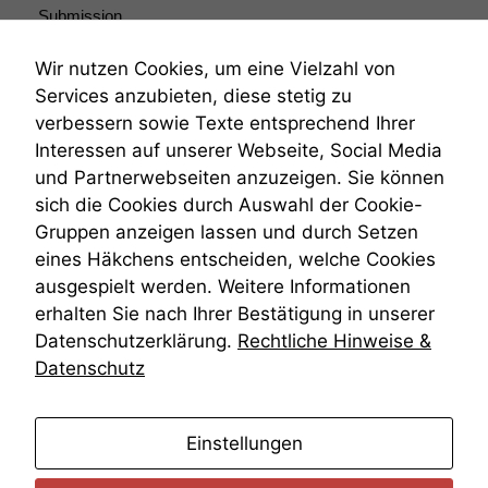
Submission
Submissionsrecht
Teilungsklage
Wir nutzen Cookies, um eine Vielzahl von
Venezuela
Services anzubieten, diese stetig zu
VRK
verbessern sowie Texte entsprechend Ihrer
Wiederherstellungsanordnung
Interessen auf unserer Webseite, Social Media
Zivilprozessordnung
und Partnerwebseiten anzuzeigen. Sie können
ZPO
sich die Cookies durch Auswahl der Cookie-
Zustellfiktion
Gruppen anzeigen lassen und durch Setzen
Zuständigkeit
Öffentliches Personalrecht
eines Häkchens entscheiden, welche Cookies
Öffentlichkeitsprinzip
ausgespielt werden. Weitere Informationen
erhalten Sie nach Ihrer Bestätigung in unserer
Datenschutzerklärung.
Rechtliche Hinweise &
Datenschutz
anmelden
Einstellungen