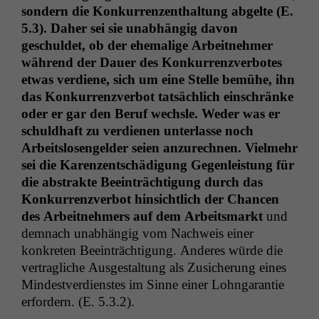
son­dern die Konkur­ren­zen­thal­tung abgelte (E.
5.3). Daher sei sie unab­hängig davon
Notwendige
geschuldet, ob der ehe­ma­lige Arbeit­nehmer
Cookies
während der Dauer des Konkur­ren­zver­botes
Diese
etwas ver­di­ene, sich um eine Stelle bemühe, ihn
Cookies sind
nicht
das Konkur­ren­zver­bot tat­säch­lich ein­schränke
optional, es
oder er gar den Beruf wech­sle. Wed­er was er
braucht sie,
schuld­haft zu ver­di­enen unter­lasse noch
damit die
Arbeit­slosen­gelder seien anzurech­nen. Vielmehr
Website
sei die Karen­zentschädi­gung Gegen­leis­tung für
korrekt
angezeigt
die abstrak­te Beein­träch­ti­gung durch das
werden kann.
Konkur­ren­zver­bot hin­sichtlich der Chan­cen
des Arbeit­nehmers auf dem Arbeits­markt
und
dem­nach unab­hängig vom Nach­weis ein­er
Statistiken
konkreten Beein­träch­ti­gung. Anderes würde die
Um unsere
ver­tragliche Aus­gestal­tung als Zusicherung eines
Website zu
Min­destver­di­en­stes im Sinne ein­er Lohn­garantie
verbessern,
zeichnen
erfordern. (E. 5.3.2).
wir