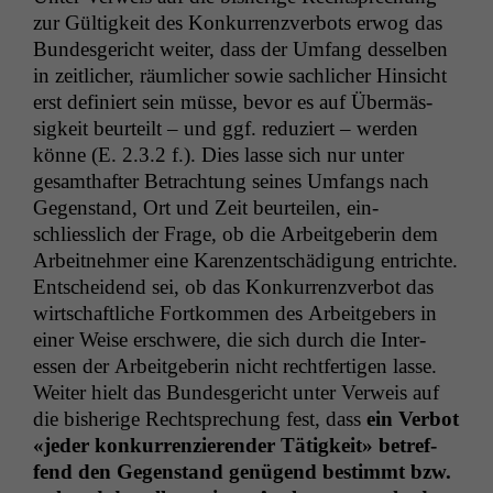
zur Gültigkeit des Konkur­ren­zver­bots erwog das
Bun­des­gericht weit­er, dass der Umfang des­sel­ben
in zeitlich­er, räum­lich­er sowie sach­lich­er Hin­sicht
erst definiert sein müsse, bevor es auf Über­mäs­
sigkeit beurteilt – und ggf. reduziert – wer­den
könne (E. 2.3.2 f.). Dies lasse sich nur unter
gesamthafter Betra­ch­tung seines Umfangs nach
Gegen­stand, Ort und Zeit beurteilen, ein­
schliesslich der Frage, ob die Arbeit­ge­berin dem
Arbeit­nehmer eine Karen­zentschädi­gung entrichte.
Entschei­dend sei, ob das Konkur­ren­zver­bot das
wirtschaftliche Fortkom­men des Arbeit­ge­bers in
ein­er Weise erschwere, die sich durch die Inter­
essen der Arbeit­ge­berin nicht recht­fer­ti­gen lasse.
Weit­er hielt das Bun­des­gericht unter Ver­weis auf
die bish­erige Recht­sprechung fest, dass
ein Ver­bot
«jed­er konkur­ren­zieren­der Tätigkeit» betr­e­f­
fend den Gegen­stand genü­gend bes­timmt bzw.