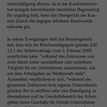
zentschädi­gung abwies, da es das Konkur­ren­zver­
bot man­gels hin­re­ichen­der räum­lich­er Begren­zung
für ungültig hielt, hiess das Oberg­ericht des Kan­
tons Zürich die dage­gen erhobene Beschw­erde
teil­weise gut.
In seinen Erwä­gun­gen hielt das Bun­des­gericht
fest, dass sich der Beschw­erdegeg­n­er gemäss Ziff.
13.1 des Arbeitsver­trags vom 6. Feb­ru­ar 2008
verpflichtet habe, “während des Zeitraumes von
zwei Jahren keine unmit­tel­bare oder mit­tel­bare
Tätigkeit für ein Unternehmen anzunehmen, das
mit dem Arbeit­ge­ber im Wet­tbe­werb ste­ht”.
Ausser­dem verpflichtete er sich, “während des
genan­nten Zeitraumes kein eigenes Unternehmen
gle­ich­er Art zu eröff­nen oder eine Beteili­gung zu
übernehmen und im Geschäfts­bere­ich des Arbeit­
ge­bers keine Geschäfte für fremde Unternehmen