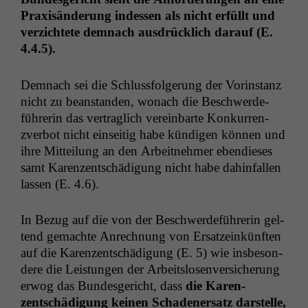
Prax­isän­derung indessen als nicht erfüllt und
verzichtete dem­nach aus­drück­lich darauf (E.
4.4.5).
Dem­nach sei die Schlussfol­gerung der Vorin­stanz
nicht zu bean­standen, wonach die Beschw­erde­
führerin das ver­traglich vere­in­barte Konkur­ren­
zver­bot nicht ein­seit­ig habe kündi­gen kön­nen und
ihre Mit­teilung an den Arbeit­nehmer ebendieses
samt Karen­zentschädi­gung nicht habe dahin­fall­en
lassen (E. 4.6).
In Bezug auf die von der Beschw­erde­führerin gel­
tend gemachte Anrech­nung von Ersatzeinkün­ften
auf die Karen­zentschädi­gung (E. 5) wie ins­beson­
dere die Leis­tun­gen der Arbeit­slosen­ver­sicherung
erwog das Bun­des­gericht, dass
die Karen­
zentschädi­gung keinen Schaden­er­satz darstelle,