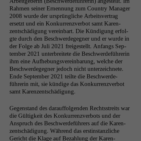
Arbeit­ge­berin (Beschw­erde­führerin) angestellt. Im
Rah­men sein­er Ernen­nung zum Coun­try Man­ag­er
2008 wurde der ursprüngliche Arbeitsver­trag
erset­zt und ein Konkur­ren­zver­bot samt Karen­
zentschädi­gung vere­in­bart. Die Kündi­gung erfol­
gte durch den Beschw­erdegeg­n­er und er wurde in
der Folge ab Juli 2021 freigestellt. Anfangs Sep­
tem­ber 2021 unter­bre­it­ete die Beschw­erde­führerin
ihm eine Aufhe­bungsvere­in­barung, welche der
Beschw­erdegeg­n­er jedoch nicht unterze­ich­nete.
Ende Sep­tem­ber 2021 teilte die Beschw­erde­
führerin mit, sie kündi­ge das Konkur­ren­zver­bot
samt Karenzentschädigung.
Gegen­stand des darauf­fol­gen­den Rechtsstre­its war
die Gültigkeit des Konkur­ren­zver­bots und der
Anspruch des Beschw­erde­führers auf die Karen­
zentschädi­gung. Während das erstin­stan­zliche
Gericht die Klage auf Bezahlung der Karen­