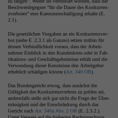
zu täti­gen”. Weit­er sei vere­in­bart wor­den, dass der
Beschw­erdegeg­n­er “für die Dauer des Konkur­ren­
zver­botes” eine Karen­zentschädi­gung erhalte (E.
2.1).
Die geset­zlichen Vor­gaben an ein Konkur­ren­zver­
bot (siehe E .2.3.1 als Ganzes) set­zen mithin für
dessen Verbindlichkeit voraus, dass der Arbeit­
nehmer Ein­blick in den Kun­denkreis oder in Fab­
rika­tions- und Geschäfts­ge­heimisse erhält und die
Ver­wen­dung dieser Ken­nt­nisse den Arbeit­ge­ber
erhe­blich schädi­gen kön­nte (
Art. 340
OR
).
Das Bun­des­gericht erwog, dass zunächst die
Gültigkeit des Konkur­ren­zver­bots zu prüfen sei,
andern­falls stelle sich gar nicht die Frage der Über­
mäs­sigkeit und der Ein­schränkung durch das
Gericht nach
Art. 340a Abs. 2
OR
(E. 2.3.2.).
Unter Ver­weis auf die bish­erige Recht­sprechung