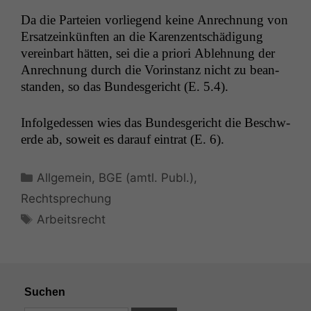
anonyme
Da die Parteien vor­liegend keine Anrech­nung von
statistische
Ersatzeinkün­ften an die Karen­zentschädi­gung
Daten auf.
vere­in­bart hät­ten, sei die a pri­ori Ablehnung der
Anrech­nung durch die Vorin­stanz nicht zu bean­
Funktionalität
standen, so das Bun­des­gericht (E. 5.4).
Einige
Funktionen auf
Infolgedessen wies das Bun­des­gericht die Beschw­
dieser Website
erde ab, soweit es darauf ein­trat (E. 6).
sind optional.
Wenn Sie
diese Option
Kategorien
Allgemein
,
BGE (amtl. Publ.)
,
deaktivieren,
kann die
Rechtsprechung
Website nicht
Schlagwörter
Arbeitsrecht
zu 100%
funktionieren.
Marketing
Suchen
Wir speichern