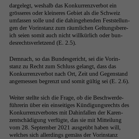
dargelegt, weshalb das Konkur­ren­zver­bot ein
grösseres oder kleineres Gebi­et als die Schweiz
umfassen solle und die dahinge­hen­den Fest­stel­lun­
gen der Vorin­stanz zum räum­lichen Gel­tungs­bere­
ich seien somit auch nicht willkür­lich oder bun­
desrechtsver­let­zend (E. 2.5).
Dem­nach, so das Bun­des­gericht, sei die Vorin­
stanz zu Recht zum Schluss gelangt, dass das
Konkur­ren­zver­bot nach Ort, Zeit und Gegen­stand
angemessen begren­zt und somit gültig sei (E. 2.6).
Weit­er stellte sich die Frage, ob die Beschw­erde­
führerin über ein ein­seit­iges Kündi­gungsrechts des
Konkur­ren­zver­botes mit Dahin­fall­en der Karen­
zentschädi­gung ver­fügte, das sie mit Mit­teilung
vom 28. Sep­tem­ber 2021 aus­geübt haben will,
welch­es sich allerd­ings gemäss der Vorin­stanz