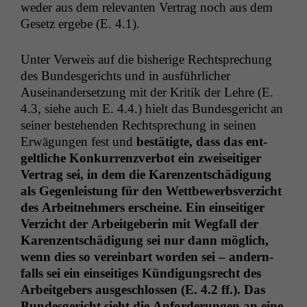
wed­er aus dem rel­e­van­ten Ver­trag noch aus dem
Gesetz ergebe (E. 4.1).
Unter Ver­weis auf die bish­erige Recht­sprechung
des Bun­des­gerichts und in aus­führlich­er
Auseinan­der­set­zung mit der Kri­tik der Lehre (E.
4.3, siehe auch E. 4.4.) hielt das Bun­des­gericht an
sein­er beste­hen­den Recht­sprechung in seinen
Erwä­gun­gen fest und
bestätigte, dass das ent­
geltliche Konkur­ren­zver­bot ein zwei­seit­iger
Ver­trag sei, in dem die Karen­zentschädi­gung
als Gegen­leis­tung für den Wet­tbe­werb­sverzicht
des Arbeit­nehmers erscheine. Ein ein­seit­iger
Verzicht der Arbeit­ge­berin mit Weg­fall der
Karen­zentschädi­gung sei nur dann möglich,
wenn dies so vere­in­bart wor­den sei – andern­
falls sei ein ein­seit­iges Kündi­gungsrecht des
Arbeit­ge­bers aus­geschlossen (E. 4.2 ff.). Das
Bun­des­gericht sieht die Anforderun­gen an eine