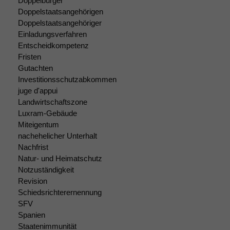
Doppelbürger
Doppelstaatsangehörigen
Doppelstaatsangehöriger
Einladungsverfahren
Entscheidkompetenz
Fristen
Gutachten
Investitionsschutzabkommen
juge d'appui
Landwirtschaftszone
Luxram-Gebäude
Miteigentum
nachehelicher Unterhalt
Nachfrist
Natur- und Heimatschutz
Notzuständigkeit
Revision
Schiedsrichterernennung
SFV
Spanien
Staatenimmunität