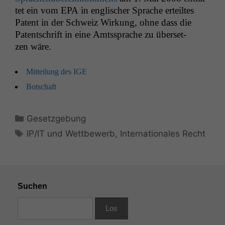
tet ein vom
EPA
in englis­ch­er Sprache erteiltes
Patent in der Schweiz Wirkung, ohne dass die
Patentschrift in eine Amtssprache zu über­set­
zen wäre.
Mit­teilung des
IGE
Botschaft
Kategorien
Gesetzgebung
Schlagwörter
IP/IT und Wettbewerb
,
Internationales Recht
Suchen