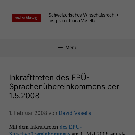
Zum
Inhalt
Schweizerisches Wirtschaftsrecht •
springen
hrsg. von Juana Vasella
Menü
Inkrafttreten des EPÜ-
Sprachenübereinkommens per
1.5.2008
1. Februar 2008
von
David Vasella
Mit dem Inkraft­treten
des EPÜ-
Sprachenübereinkom­mens
am 1. Mai 2008 ent­fal­