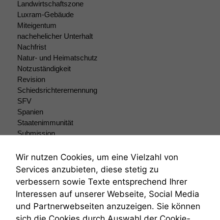
zu 100%
Landwirtschaftszone
funktionieren.
Luxram-Gebäude
Miteigentum
nachehelicher Unterhalt
Marketing
Nachfrist
Wir speichern
Natur- und Heimatschutz
anonyme Daten ab,
Notzuständigkeit
um interne
Revision
marketingtechnische
Schiedsrichterernennung
Auswertungen
SFV
durchführen zu
Spanien
können. Diese helfen
Staatenimmunität
uns, unsere Website
zu verbessern.
Submission
Submissionsrecht
Teilungsklage
Wir nutzen Cookies, um eine Vielzahl von
Venezuela
Services anzubieten, diese stetig zu
VRK
verbessern sowie Texte entsprechend Ihrer
Wiederherstellungsanordnung
Interessen auf unserer Webseite, Social Media
Zivilprozessordnung
und Partnerwebseiten anzuzeigen. Sie können
ZPO
sich die Cookies durch Auswahl der Cookie-
Zustellfiktion