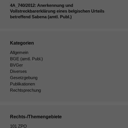
4A_740
/2012: Anerkennung und
Vollstreckbarerklärung eines belgischen Urteils
betreffend Sabena (amtl. Publ.)
Kategorien
Notwendige
Allgemein
Cookies
BGE
(amtl. Publ.)
Diese
BVGer
Cookies sind
Diverses
nicht
Gesetzgebung
optional, es
Publikationen
braucht sie,
Rechtsprechung
damit die
Website
korrekt
angezeigt
werden kann.
Rechts-/Themengebiete
101 ZPO