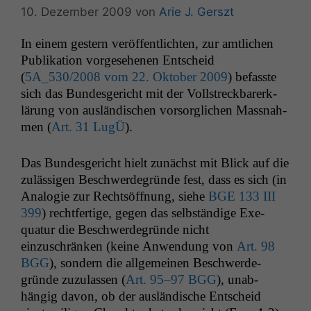
10. Dezember 2009
von
Arie J. Gerszt
In einem gestern veröf­fentlicht­en, zur amtlichen
Pub­lika­tion vorge­se­henen Entscheid
(
5A_530
/2008 vom 22. Okto­ber 2009
) befasste
sich das Bun­des­gericht mit der Voll­streck­bar­erk­
lärung von aus­ländis­chen vor­sor­glichen Mass­nah­
men (
Art. 31 LugÜ
).
Das Bun­des­gericht hielt zunächst mit Blick auf die
zuläs­si­gen Beschw­erde­gründe fest, dass es sich (in
Analo­gie zur Recht­söff­nung, siehe
BGE
133
III
399
) recht­fer­tige, gegen das selb­ständi­ge Exe­
quatur die Beschw­erde­gründe nicht
einzuschränken (keine Anwen­dung von
Art. 98
BGG
), son­dern die all­ge­meinen Beschw­erde­
gründe zuzu­lassen (
Art. 95–97
BGG
), unab­
hängig davon, ob der aus­ländis­che Entscheid