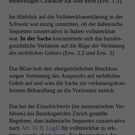
einst­weili­gen Charak­ter hat oder nicht (Erw. 1.3).
Im Hin­blick auf die Voll­streck­bar­erk­lärung in der
Schweiz war einzig umstrit­ten, ob der ital­ienis­che
Seque­stro con­ser­v­a­ti­vo in Ital­ien voll­streck­bar
war.
In der Sache
konzen­tri­erte sich das bun­des­
gerichtliche Ver­fahren auf die
Rüge der Ver­let­zung
des rechtlichen Gehörs
(Erw. 2.2 und Erw. 3).
Das BGer hob den oberg­erichtlichen Beschluss
wegen Ver­let­zung des Anspruchs auf rechtlich­es
Gehör auf und wies die Sache zur ver­fas­sungskon­
for­men Behand­lung an die Vorin­stanz zurück.
Das bei der
Einzel­rich­terin
(im sum­marischen Ver­
fahren) des Bezirks­gerichts Zürich gestellte
Begehren, dass ital­ienis­che Seque­stro con­ser­v­a­ti­vo
nach
Art. 31 ff. LugÜ
für voll­streck­bar zu erk­