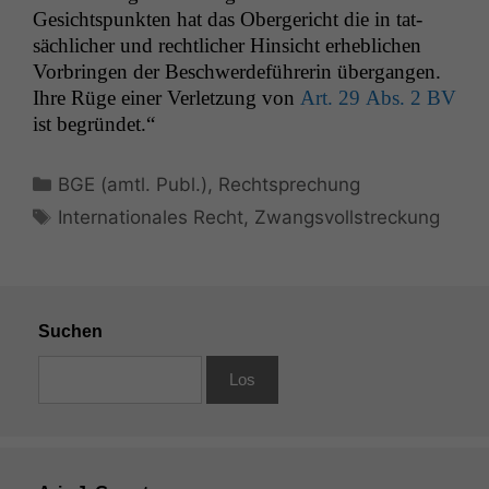
Gesicht­spunk­ten hat das Oberg­ericht die in tat­
säch­lich­er und rechtlich­er Hin­sicht erhe­blichen
Vor­brin­gen der Beschw­erde­führerin über­gan­gen.
Ihre Rüge ein­er Ver­let­zung von
Art. 29 Abs. 2
BV
ist begründet.“
Kategorien
BGE (amtl. Publ.)
,
Rechtsprechung
Schlagwörter
Internationales Recht
,
Zwangsvollstreckung
Suchen