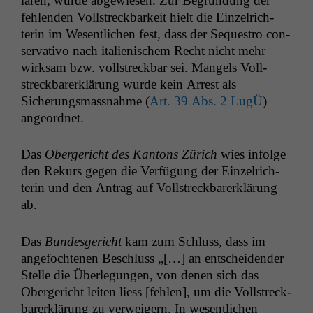
lären, wurde abgewiesen. Zur Begrün­dung der
fehlen­den Voll­streck­barkeit hielt die Einzel­rich­
terin im Wesentlichen fest, dass der Seque­stro con­
ser­v­a­ti­vo nach ital­ienis­chem Recht nicht mehr
wirk­sam bzw. voll­streck­bar sei. Man­gels Voll­
streck­bar­erk­lärung wurde kein Arrest als
Sicherungs­mass­nahme (
Art. 39 Abs. 2 LugÜ
)
ange­ord­net.
Das
Oberg­ericht des Kan­tons Zürich
wies infolge
den Rekurs gegen die Ver­fü­gung der Einzel­rich­
terin und den Antrag auf Voll­streck­bar­erk­lärung
ab.
Das
Bun­des­gericht
kam zum Schluss, dass im
ange­focht­e­nen Beschluss „[…] an entschei­den­der
Stelle die Über­legun­gen, von denen sich das
Oberg­ericht leit­en liess [fehlen], um die Voll­streck­
bar­erk­lärung zu ver­weigern. In wesentlichen