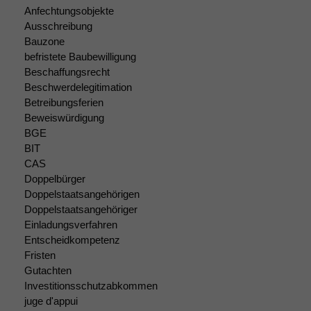
Anfechtungsobjekte
Statistiken
Ausschreibung
Um unsere
Bauzone
Website zu
verbessern,
befristete Baubewilligung
zeichnen
Beschaffungsrecht
wir
Beschwerdelegitimation
anonyme
Betreibungsferien
statistische
Beweiswürdigung
Daten auf.
BGE
BIT
CAS
Funktionalität
Doppelbürger
Einige
Doppelstaatsangehörigen
Funktionen auf
Doppelstaatsangehöriger
dieser Website
Einladungsverfahren
sind optional.
Entscheidkompetenz
Wenn Sie
Fristen
diese Option
Gutachten
deaktivieren,
kann die
Investitionsschutzabkommen
Website nicht
juge d'appui