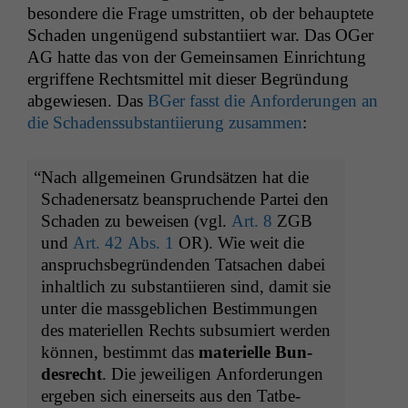
beson­dere die Frage umstrit­ten, ob der behauptete
Schaden ungenü­gend sub­stan­ti­iert war. Das OGer
AG
hat­te das von der Gemein­samen Ein­rich­tung
ergrif­f­ene Rechtsmit­tel mit dieser Begrün­dung
abgewiesen. Das
BGer fasst die Anforderun­gen an
die Schadenssub­stan­ti­ierung zusam­men
:
“
Nach all­ge­meinen Grund­sätzen hat die
Schaden­er­satz beanspruchende Partei den
Schaden zu beweisen (vgl.
Art. 8
ZGB
und
Art. 42 Abs. 1
OR
). Wie weit die
anspruchs­be­grün­den­den Tat­sachen dabei
inhaltlich zu sub­stan­ti­ieren sind, damit sie
unter die mass­ge­blichen Bes­tim­mungen
des materiellen Rechts sub­sum­iert wer­den
kön­nen, bes­timmt das
materielle Bun­
desrecht
. Die jew­eili­gen Anforderun­gen
ergeben sich ein­er­seits aus den Tatbe­