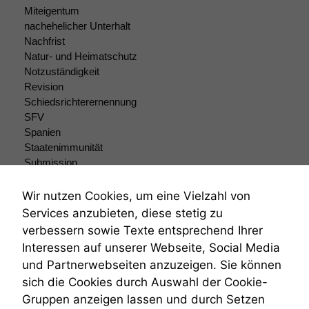
funktionieren.
Miteigentum
nachehelicher Unterhalt
Nachfrist
Marketing
Natur- und Heimatschutz
Wir speichern
Notzuständigkeit
anonyme Daten ab,
Revision
um interne
Schiedsrichterernennung
marketingtechnische
SFV
Auswertungen
Spanien
durchführen zu
können. Diese helfen
Staatenimmunität
uns, unsere Website
Submission
zu verbessern.
Submissionsrecht
Teilungsklage
Wir nutzen Cookies, um eine Vielzahl von
Venezuela
Services anzubieten, diese stetig zu
VRK
verbessern sowie Texte entsprechend Ihrer
Wiederherstellungsanordnung
Interessen auf unserer Webseite, Social Media
Zivilprozessordnung
und Partnerwebseiten anzuzeigen. Sie können
ZPO
sich die Cookies durch Auswahl der Cookie-
Zustellfiktion
Gruppen anzeigen lassen und durch Setzen
Zuständigkeit