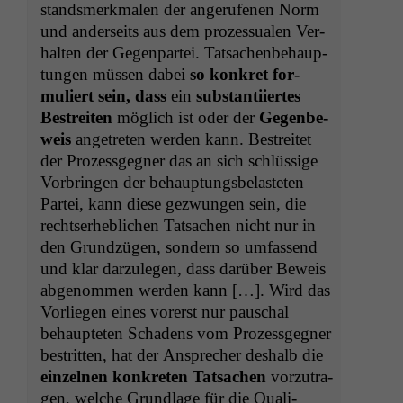
standsmerk­malen der angerufe­nen Norm
und ander­seits aus dem prozes­sualen Ver­
hal­ten der Gegen­partei. Tat­sachen­be­haup­
tun­gen müssen dabei
so konkret for­
muliert sein, dass
ein
sub­stan­ti­iertes
Bestre­it­en
möglich ist oder der
Gegen­be­
weis
ange­treten wer­den kann. Bestre­it­et
der Prozess­geg­n­er das an sich schlüs­sige
Vor­brin­gen der behaup­tungs­be­lasteten
Partei, kann diese gezwun­gen sein, die
recht­ser­he­blichen Tat­sachen nicht nur in
den Grundzü­gen, son­dern so umfassend
und klar darzule­gen, dass darüber Beweis
abgenom­men wer­den kann […]. Wird das
Vor­liegen eines vor­erst nur pauschal
behaupteten Schadens vom Prozess­geg­n­er
bestrit­ten, hat der Ansprech­er deshalb die
einzel­nen konkreten Tat­sachen
vorzu­tra­
gen, welche Grund­lage für die Qual­i­