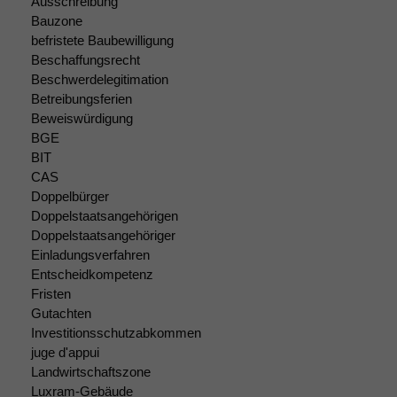
Ausschreibung
Statistiken
Um unsere
Bauzone
Website zu
befristete Baubewilligung
verbessern,
Beschaffungsrecht
zeichnen
Beschwerdelegitimation
wir
Betreibungsferien
anonyme
Beweiswürdigung
statistische
BGE
Daten auf.
BIT
CAS
Doppelbürger
Funktionalität
Doppelstaatsangehörigen
Einige
Doppelstaatsangehöriger
Funktionen auf
Einladungsverfahren
dieser Website
Entscheidkompetenz
sind optional.
Fristen
Wenn Sie
diese Option
Gutachten
deaktivieren,
Investitionsschutzabkommen
kann die
juge d'appui
Website nicht
Landwirtschaftszone
zu 100%
Luxram-Gebäude