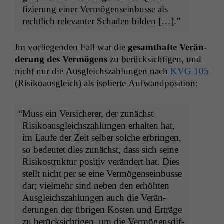
fizierung ein­er Ver­mö­gen­sein­busse als
rechtlich rel­e­van­ter Schaden bilden […].”
Im vor­liegen­den Fall war die
gesamthafte Verän­
derung des Ver­mö­gens
zu berück­sichti­gen, und
nicht nur die Aus­gle­ich­szahlun­gen nach
KVG
105
(Risikoaus­gle­ich) als isolierte Aufwandposition:
“
Muss ein Ver­sicher­er, der zunächst
Risikoaus­gle­ich­szahlun­gen erhal­ten hat,
im Laufe der Zeit sel­ber solche erbrin­gen,
so bedeutet dies zunächst, dass sich seine
Risikostruk­tur pos­i­tiv verän­dert hat. Dies
stellt nicht per se eine Ver­mö­gen­sein­busse
dar; vielmehr sind neben den erhöht­en
Aus­gle­ich­szahlun­gen auch die Verän­
derun­gen der übri­gen Kosten und Erträge
zu berück­sichti­gen, um die Ver­mö­gens­d­if­