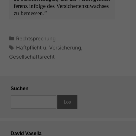
ferenz infolge des Ver­sicherten­zuwach­ses
zu bemessen.”
Kategorien
Rechtsprechung
Schlagwörter
Haftpflicht u. Versicherung
,
Gesellschaftsrecht
Suchen
David Vasella