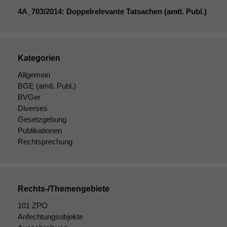
4A_703
/2014: Doppelrelevante Tatsachen (amtl. Publ.)
Kategorien
Allgemein
Notwendige
BGE
(amtl. Publ.)
Cookies
BVGer
Diese
Diverses
Cookies sind
Gesetzgebung
nicht
Publikationen
optional, es
Rechtsprechung
braucht sie,
damit die
Website
korrekt
angezeigt
Rechts-/Themengebiete
werden kann.
101 ZPO
Anfechtungsobjekte