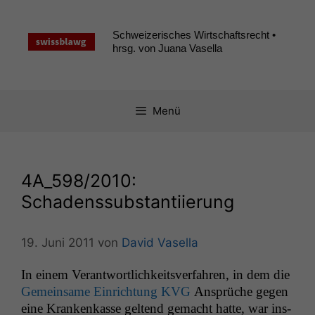
Zum
Inhalt
Schweizerisches Wirtschaftsrecht •
springen
hrsg. von Juana Vasella
Menü
4A_598
/2010:
Schadenssubstantiierung
19. Juni 2011
von
David Vasella
In einem Ver­ant­wortlichkeitsver­fahren, in dem die
Gemein­same Ein­rich­tung
KVG
Ansprüche gegen
eine Krankenkasse gel­tend gemacht hat­te, war ins­