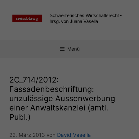
Zum
Inhalt
Schweizerisches Wirtschaftsrecht •
springen
hrsg. von Juana Vasella
Menü
2C_714
/2012:
Fassadenbeschriftung:
unzulässige Aussenwerbung
einer Anwaltskanzlei (amtl.
Publ.)
22. März 2013
von
David Vasella