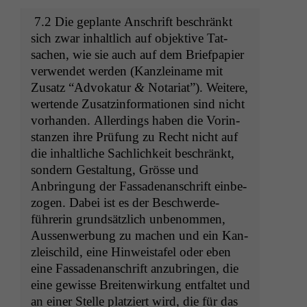
7.2 Die geplante Anschrift beschränkt
sich zwar inhaltlich auf objek­tive Tat­
sachen, wie sie auch auf dem Brief­pa­pi­er
ver­wen­det wer­den (Kan­zleiname mit
Zusatz “Advokatur
&
Notari­at”). Weit­ere,
wer­tende Zusatz­in­for­ma­tio­nen sind nicht
vorhan­den. Allerd­ings haben die Vorin­
stanzen ihre Prü­fung zu Recht nicht auf
die inhaltliche Sach­lichkeit beschränkt,
son­dern Gestal­tung, Grösse und
Anbringung der Fas­sade­nan­schrift ein­be­
zo­gen. Dabei ist es der Beschw­erde­
führerin grund­sät­zlich unbenom­men,
Aussen­wer­bung zu machen und ein Kan­
zleis­child, eine Hin­weistafel oder eben
eine Fas­sade­nan­schrift anzubrin­gen, die
eine gewisse Bre­it­en­wirkung ent­fal­tet und
an ein­er Stelle platziert wird, die für das