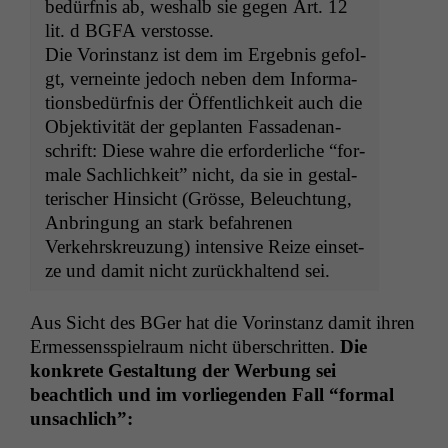
bedürf­nis ab, weshalb sie gegen Art. 12
lit. d
BGFA
ver­stosse.
Die Vorin­stanz ist dem im Ergeb­nis gefol­
gt, verneinte jedoch neben dem Infor­ma­
tions­bedürf­nis der Öffentlichkeit auch die
Objek­tiv­ität der geplanten Fas­sade­nan­
schrift: Diese wahre die erforder­liche “for­
male Sach­lichkeit” nicht, da sie in gestal­
ter­isch­er Hin­sicht (Grösse, Beleuch­tung,
Anbringung an stark befahre­nen
Verkehrskreuzung) inten­sive Reize ein­set­
ze und damit nicht zurück­hal­tend sei.
Aus Sicht des BGer hat die Vorin­stanz damit ihren
Ermessensspiel­raum nicht über­schrit­ten.
Die
konkrete Gestal­tung der Wer­bung sei
beachtlich und im vor­liegen­den Fall “for­mal
unsachlich”: