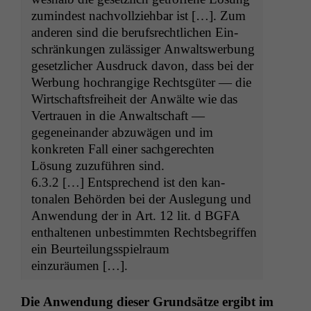
zumin­d­est nachvol­lziehbar ist […]. Zum
anderen sind die beruf­s­rechtlichen Ein­
schränkun­gen zuläs­siger Anwaltswer­bung
geset­zlich­er Aus­druck davon, dass bei der
Wer­bung hochrangige Rechts­güter — die
Wirtschafts­frei­heit der Anwälte wie das
Ver­trauen in die Anwaltschaft —
gegeneinan­der abzuwä­gen und im
konkreten Fall ein­er sachgerecht­en
Lösung zuzuführen sind.
6.3.2 […] Entsprechend ist den kan­
tonalen Behör­den bei der Ausle­gung und
Anwen­dung der in Art. 12 lit. d
BGFA
enthal­te­nen unbes­timmten Rechts­be­grif­f­en
ein Beurteilungsspiel­raum
einzuräumen […].
Die Anwen­dung dieser Grund­sätze ergibt im