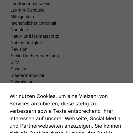
Landwirtschaftszone
Luxram-Gebäude
Miteigentum
nachehelicher Unterhalt
Nachfrist
Natur- und Heimatschutz
Notzuständigkeit
Revision
Schiedsrichterernennung
SFV
Spanien
Staatenimmunität
Submission
Submissionsrecht
Teilungsklage
Wir nutzen Cookies, um eine Vielzahl von
Venezuela
Services anzubieten, diese stetig zu
VRK
verbessern sowie Texte entsprechend Ihrer
Wiederherstellungsanordnung
Interessen auf unserer Webseite, Social Media
Zivilprozessordnung
und Partnerwebseiten anzuzeigen. Sie können
ZPO