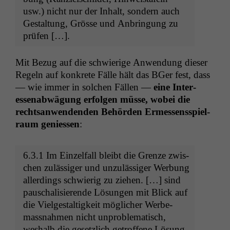
usw.) nicht nur der Inhalt, son­dern auch
Gestal­tung, Grösse und Anbringung zu
prüfen […].
Mit Bezug auf die schwierige Anwen­dung dieser
Regeln auf konkrete Fälle hält das BGer fest, dass
— wie immer in solchen Fällen —
eine Inter­
essen­ab­wä­gung erfol­gen müsse, wobei die
recht­san­wen­den­den Behör­den Ermessensspiel­
raum geniessen
:
6.3.1 Im Einzelfall bleibt die Gren­ze zwis­
chen zuläs­siger und unzuläs­siger Wer­bung
allerd­ings schwierig zu ziehen. […] sind
pauschal­isierende Lösun­gen mit Blick auf
die Vielgestaltigkeit möglich­er Werbe­
mass­nah­men nicht unprob­lema­tisch,
weshalb die geset­zlich getrof­fene Lösung