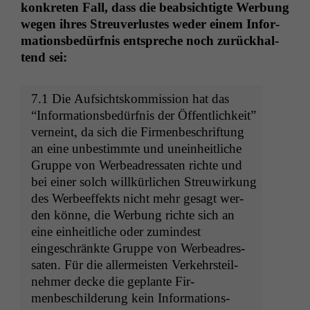
konkreten Fall, dass die beab­sichtigte Wer­bung
wegen ihres Streuver­lustes wed­er einem Infor­
ma­tions­bedürf­nis entspreche noch zurück­hal­
tend sei:
7.1 Die Auf­sicht­skom­mis­sion hat das
“Infor­ma­tions­bedürf­nis der Öffentlichkeit”
verneint, da sich die Fir­menbeschrif­tung
an eine unbes­timmte und unein­heitliche
Gruppe von Wer­bead­res­sat­en richte und
bei ein­er solch willkür­lichen Streuwirkung
des Wer­be­ef­fek­ts nicht mehr gesagt wer­
den könne, die Wer­bung richte sich an
eine ein­heitliche oder zumin­d­est
eingeschränk­te Gruppe von Wer­bead­res­
sat­en. Für die aller­meis­ten Verkehrsteil­
nehmer decke die geplante Fir­
menbeschilderung kein Infor­ma­tions­