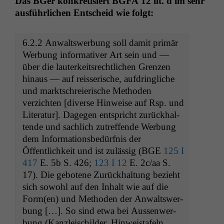
Das BGer konkretisiert
BGFA
12 lit. d im sehr
aus­führlichen Entscheid wie folgt:
6.2.2 Anwaltswer­bung soll damit primär
Wer­bung infor­ma­tiv­er Art sein und —
über die lauterkeit­srechtlichen Gren­zen
hin­aus — auf reis­serische, auf­dringliche
und mark­tschreierische Meth­o­d­en
verzicht­en [diverse Hin­weise auf Rsp. und
Lit­er­atur]. Dage­gen entspricht zurück­hal­
tende und sach­lich zutr­e­f­fende Wer­bung
dem Infor­ma­tions­bedürf­nis der
Öffentlichkeit und ist zuläs­sig (
BGE
125 I
417
E. 5b S. 426;
123 I 12
E. 2c/aa S.
17). Die gebotene Zurück­hal­tung bezieht
sich sowohl auf den Inhalt wie auf die
Form(en) und Meth­o­d­en der Anwaltswer­
bung […]. So sind etwa bei Aussen­wer­
bung (Kan­zleis­childer, Hin­weistafeln