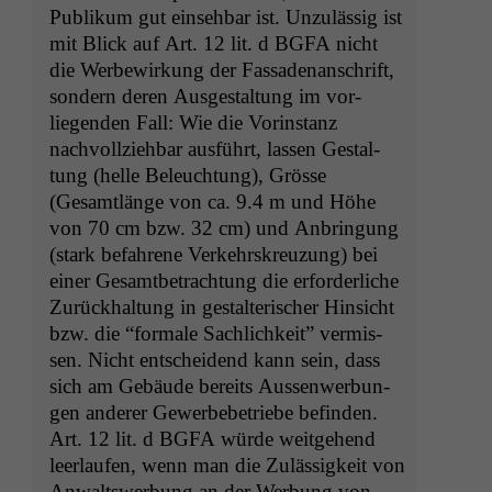
Pub­likum gut ein­se­hbar ist. Unzuläs­sig ist
mit Blick auf Art. 12 lit. d
BGFA
nicht
die Wer­be­wirkung der Fas­sade­nan­schrift,
son­dern deren Aus­gestal­tung im vor­
liegen­den Fall: Wie die Vorin­stanz
nachvol­lziehbar aus­führt, lassen Gestal­
tung (helle Beleuch­tung), Grösse
(Gesamtlänge von ca. 9.4 m und Höhe
von 70 cm bzw. 32 cm) und Anbringung
(stark befahrene Verkehrskreuzung) bei
ein­er Gesamt­be­tra­ch­tung die erforder­liche
Zurück­hal­tung in gestal­ter­isch­er Hin­sicht
bzw. die “for­male Sach­lichkeit” ver­mis­
sen. Nicht entschei­dend kann sein, dass
sich am Gebäude bere­its Aussen­wer­bun­
gen ander­er Gewer­be­be­triebe befind­en.
Art. 12 lit. d
BGFA
würde weit­ge­hend
Notwendige
leer­laufen, wenn man die Zuläs­sigkeit von
Cookies
Anwaltswer­bung an der Wer­bung von
Diese