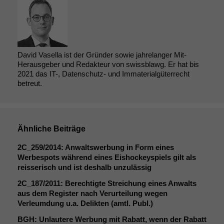
Funktionalität
Einige
Funktionen auf
dieser Website
sind optional.
David Vasella ist der Gründer sowie jahrelanger Mit-
Wenn Sie
Herausgeber und Redakteur von swissblawg. Er hat bis
2021 das IT-, Datenschutz- und Immaterialgüterrecht
diese Option
betreut.
deaktivieren,
kann die
Website nicht
zu 100%
funktionieren.
Ähnliche Beiträge
2C_259
/2014: Anwaltswerbung in Form eines
Werbespots während eines Eishockeyspiels gilt als
Marketing
reisserisch und ist deshalb unzulässig
Wir speichern
anonyme Daten ab,
2C_187
/2011: Berechtigte Streichung eines Anwalts
um interne
aus dem Register nach Verurteilung wegen
marketingtechnische
Verleumdung u.a. Delikten (amtl. Publ.)
Auswertungen
durchführen zu
BGH
: Unlautere Werbung mit Rabatt, wenn der Rabatt