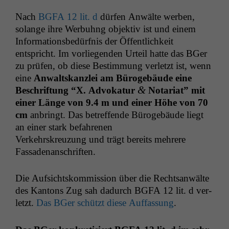
Nach
BGFA
12 lit. d
dür­fen Anwälte wer­ben,
solange ihre Wer­buh­ng objek­tiv ist und einem
Infor­ma­tions­bedürf­nis der Öffentlichkeit
entspricht. Im vor­liegen­den Urteil hat­te das BGer
zu prüfen, ob diese Bes­tim­mung ver­let­zt ist, wenn
eine
Anwalt­skan­zlei am Büro­ge­bäude eine
&
Beschrif­tung “X. Advokatur
Notari­at” mit
ein­er Länge von 9.4 m und ein­er Höhe von 70
cm
anbringt. Das betr­e­f­fende Büro­ge­bäude liegt
an ein­er stark befahrenen
Verkehrskreuzung und trägt bere­its mehrere
Fassadenanschriften.
Die Auf­sicht­skom­mis­sion über die Recht­san­wälte
des Kan­tons Zug sah dadurch
BGFA
12 lit. d ver­
let­zt.
Das BGer schützt diese Auf­fas­sung
.