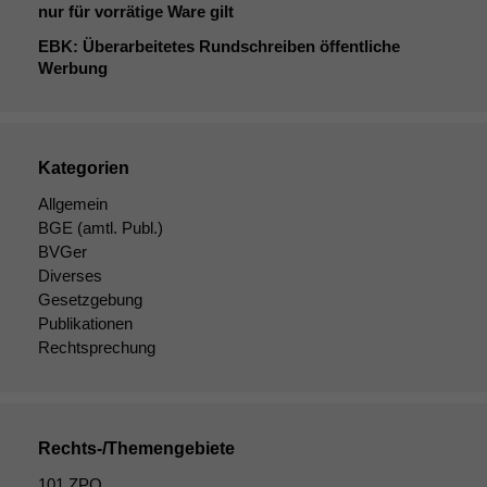
können. Diese helfen
nur für vorrätige Ware gilt
uns, unsere Website
EBK
: Überarbeitetes Rundschreiben öffentliche
zu verbessern.
Werbung
Kategorien
Allgemein
BGE
(amtl. Publ.)
BVGer
Diverses
Gesetzgebung
Publikationen
Rechtsprechung
Rechts-/Themengebiete
101 ZPO