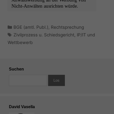
Cookies sind
Nicht-Anwäl­ten aus­richt­en würde.
nicht
optional, es
braucht sie,
damit die
Kategorien
BGE (amtl. Publ.)
,
Rechtsprechung
Website
Schlagwörter
Zivilprozess u. Schiedsgericht
,
IP/IT und
korrekt
angezeigt
Wettbewerb
werden kann.
Statistiken
Um unsere
Suchen
Website zu
verbessern,
zeichnen
wir
anonyme
statistische
Daten auf.
David Vasella