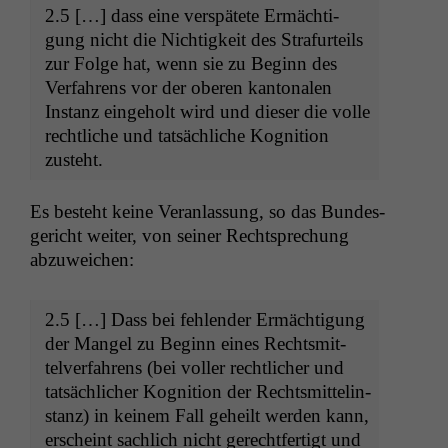
2.5 […] dass eine ver­spätete Ermäch­ti­
gung nicht die Nichtigkeit des Stra­furteils
zur Folge hat, wenn sie zu Beginn des
Ver­fahrens vor der oberen kan­tonalen
Instanz einge­holt wird und dieser die volle
rechtliche und tat­säch­liche Kog­ni­tion
zusteht.
Es beste­ht keine Ver­an­las­sung, so das Bun­des­
gericht weit­er, von sein­er Recht­sprechung
abzuweichen:
2.5 […] Dass bei fehlen­der Ermäch­ti­gung
der Man­gel zu Beginn eines Rechtsmit­
telver­fahrens (bei voller rechtlich­er und
tat­säch­lich­er Kog­ni­tion der Rechtsmit­telin­
stanz) in keinem Fall geheilt wer­den kann,
erscheint sach­lich nicht gerecht­fer­tigt und