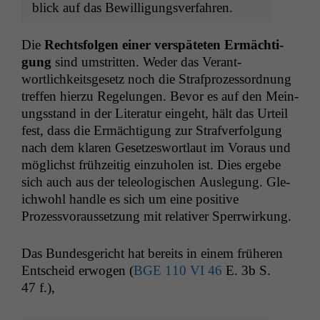
blick auf das Bewilligungsverfahren.
Die
Rechts­fol­gen ein­er ver­späteten Ermäch­ti­
gung
sind umstrit­ten. Wed­er das Ver­ant­
wortlichkeits­ge­setz noch die Straf­prozes­sor­d­nung
tre­f­fen hierzu Regelun­gen. Bevor es auf den Mei­n­
ungs­stand in der Lit­er­atur einge­ht, hält das Urteil
fest, dass die Ermäch­ti­gung zur Strafver­fol­gung
nach dem klaren Geset­zeswort­laut im Voraus und
möglichst frühzeit­ig einzu­holen ist. Dies ergebe
sich auch aus der tele­ol­o­gis­chen Ausle­gung. Gle­
ich­wohl han­dle es sich um eine pos­i­tive
Prozessvo­raus­set­zung mit rel­a­tiv­er Sperrwirkung.
Das Bun­des­gericht hat bere­its in einem früheren
Entscheid erwogen (
BGE
110
VI
46
E. 3b S.
47 f.),