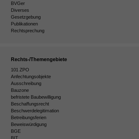
BVGer
Wenn Sie
Diverses
diese Option
Gesetzgebung
deaktivieren,
Publikationen
kann die
Website nicht
Rechtsprechung
zu 100%
funktionieren.
Rechts-/Themengebiete
Marketing
101 ZPO
Wir speichern
anonyme Daten ab,
Anfechtungsobjekte
um interne
Ausschreibung
marketingtechnische
Bauzone
Auswertungen
befristete Baubewilligung
durchführen zu
Beschaffungsrecht
können. Diese helfen
Beschwerdelegitimation
uns, unsere Website
Betreibungsferien
zu verbessern.
Beweiswürdigung
BGE
BIT