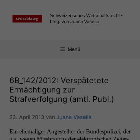
Zum
Inhalt
Schweizerisches Wirtschaftsrecht •
springen
hrsg. von Juana Vasella
Menü
6B_142
/2012: Verspätetete
Ermächtigung zur
Strafverfolgung (amtl. Publ.)
23. April 2013
von
Juana Vasella
Ein ehe­ma­liger Angestell­ter der Bun­de­spolizei, der
u.a. wegen Miss­brauchs der elek­tro­n­is­chen Zeit­er­