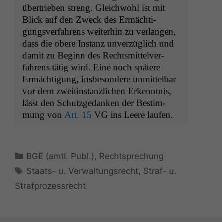
über­trieben streng. Gle­ich­wohl ist mit
Blick auf den Zweck des Ermäch­ti­
gungsver­fahrens weit­er­hin zu ver­lan­gen,
dass die obere Instanz unverzüglich und
damit zu Beginn des Rechtsmit­telver­
fahrens tätig wird. Eine noch spätere
Ermäch­ti­gung, ins­beson­dere unmit­tel­bar
vor dem zweitin­stan­zlichen Erken­nt­nis,
lässt den Schutzgedanken der Bes­tim­
mung von
Art. 15
VG
ins Leere laufen.
Kategorien
BGE (amtl. Publ.)
,
Rechtsprechung
Schlagwörter
Staats- u. Verwaltungsrecht
,
Straf- u.
Strafprozessrecht