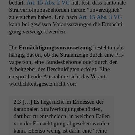
bedarf.
Art. 15 Abs. 2
VG
hält fest, dass kan­tonale
Strafver­fol­gungs­be­hör­den darum “unverzüglich”
zu ersuchen haben. Und nach
Art. 15 Abs. 3
VG
kann bei gewis­sen Voraus­set­zun­gen die Ermäch­ti­
gung ver­weigert werden.
Die
Ermäch­ti­gungsvo­raus­set­zung
beste­ht unab­
hängig davon, ob die Strafanzeige durch eine Pri­
vat­per­son, eine Bun­des­be­hörde oder durch den
Arbeit­ge­ber des Beschuldigten erfol­gt. Eine
entsprechende Aus­nahme sieht das Ver­ant­
wortlichkeits­ge­setz nicht vor:
2.3 […] Es liegt nicht im Ermessen der
kan­tonalen Strafver­fol­gungs­be­hör­den,
darüber zu entschei­den, in welchen Fällen
von der Ermäch­ti­gung abge­se­hen wer­den
kann. Eben­so wenig ist darin eine “reine