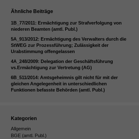
Website
korrekt
Ähnliche Beiträge
angezeigt
werden kann.
1B_77
/2011: Ermächtigung zur Strafverfolgung von
niederen Beamten (amtl. Publ.)
5A_913
/2012: Ermächtigung des Verwalters durch die
Statistiken
StWEG zur Prozessführung; Zulässigkeit der
Um unsere
Urabstimmung offengelassen
Website zu
verbessern,
4A_248
/2009: Delegation der Geschäftsführung
zeichnen
vs.Ermächtigung zur Vertretung (
AG
)
wir
6B_511
/2014: Amtsgeheimnis gilt nicht für mit der
anonyme
gleichen Angelegenheit in unterschiedlichen
statistische
Funktionen befasste Behörden (amtl. Publ.)
Daten auf.
Funktionalität
Kategorien
Einige
Funktionen auf
Allgemein
dieser Website
BGE
(amtl. Publ.)
sind optional.