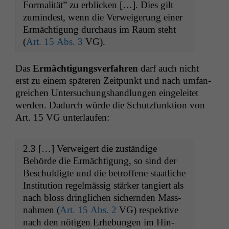
For­mal­ität” zu erblick­en […]. Dies gilt
zumin­d­est, wenn die Ver­weigerung ein­er
Ermäch­ti­gung dur­chaus im Raum ste­ht
(
Art. 15 Abs. 3
VG
).
Das
Ermäch­ti­gungsver­fahren
darf auch nicht
erst zu einem späteren Zeit­punkt und nach umfan­
gre­ichen Unter­suchung­shand­lun­gen ein­geleit­et
wer­den. Dadurch würde die Schutz­funk­tion von
Art. 15
VG
unterlaufen:
2.3 […] Ver­weigert die zuständi­ge
Behörde die Ermäch­ti­gung, so sind der
Beschuldigte und die betrof­fene staatliche
Insti­tu­tion regelmäs­sig stärk­er tang­iert als
nach bloss dringlichen sich­ern­den Mass­
nah­men (
Art. 15 Abs. 2
VG
) respek­tive
nach den nöti­gen Erhe­bun­gen im Hin­