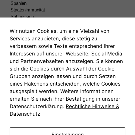
Spanien
Staatenimmunität
Submission
Submissionsrecht
Teilungsklage
Wir nutzen Cookies, um eine Vielzahl von
Venezuela
Services anzubieten, diese stetig zu
VRK
verbessern sowie Texte entsprechend Ihrer
Wiederherstellungsanordnung
Interessen auf unserer Webseite, Social Media
Zivilprozessordnung
und Partnerwebseiten anzuzeigen. Sie können
ZPO
sich die Cookies durch Auswahl der Cookie-
Zustellfiktion
Gruppen anzeigen lassen und durch Setzen
Zuständigkeit
Öffentliches Personalrecht
eines Häkchens entscheiden, welche Cookies
Öffentlichkeitsprinzip
ausgespielt werden. Weitere Informationen
erhalten Sie nach Ihrer Bestätigung in unserer
Datenschutzerklärung.
Rechtliche Hinweise &
Datenschutz
anmelden
Einstellungen