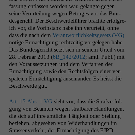
fas­sung ent­lassen wor­den war, gelangte gegen
seine Verurteilung wegen Betruges vor das Bun­
des­gericht. Der Beschw­erde­führer brachte erfol­gre­
ich vor, die Vorin­stanz habe ihn verurteilt, ohne
dass die nach dem
Ver­ant­wortlichkeits­ge­setz (
VG
)
nötige Ermäch­ti­gung rechtzeit­ig vorgele­gen habe.
Das Bun­des­gericht set­zt sich in seinem Urteil vom
28. Feb­ru­ar 2013 (
6B_142
/2012
; amtl. Publ.) mit
den Voraus­set­zun­gen und dem Ver­fahren der
Ermäch­ti­gung sowie den Rechts­fol­gen ein­er ver­
späteten Ermäch­ti­gung auseinan­der. Es heisst die
Beschw­erde gut.
Art. 15 Abs. 1
VG
sieht vor, dass die Strafver­fol­
gung von Beamten wegen straf­bar­er Hand­lun­gen,
die sich auf ihre amtliche Tätigkeit oder Stel­lung
beziehen, abge­se­hen von Wider­hand­lun­gen im
Strassen­verkehr, der Ermäch­ti­gung des
EJPD