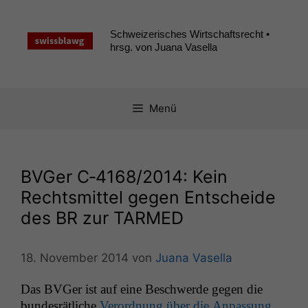
Zum
Inhalt
Schweizerisches Wirtschaftsrecht •
springen
hrsg. von Juana Vasella
Menü
BVGer C‑4168/2014: Kein
Rechtsmittel gegen Entscheide
des
BR
zur
TARMED
18. November 2014
von
Juana Vasella
Das BVGer ist auf eine Beschw­erde gegen die
bun­desrätliche
Verord­nung über die Anpas­sung