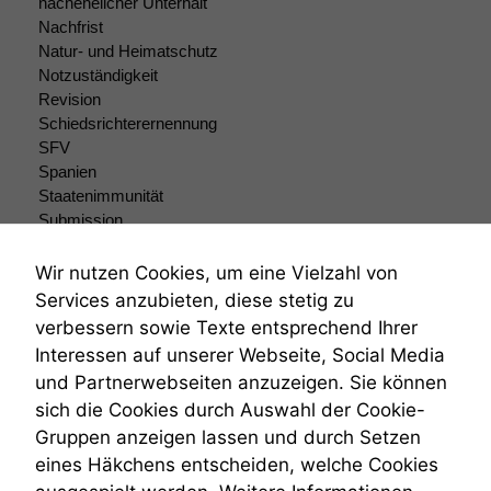
nachehelicher Unterhalt
Einige
Nachfrist
Funktionen auf
Natur- und Heimatschutz
dieser Website
Notzuständigkeit
sind optional.
Wenn Sie
Revision
diese Option
Schiedsrichterernennung
deaktivieren,
SFV
kann die
Spanien
Website nicht
Staatenimmunität
zu 100%
Submission
funktionieren.
Submissionsrecht
Teilungsklage
Wir nutzen Cookies, um eine Vielzahl von
Venezuela
Services anzubieten, diese stetig zu
Marketing
VRK
verbessern sowie Texte entsprechend Ihrer
Wir speichern
Wiederherstellungsanordnung
anonyme Daten ab,
Interessen auf unserer Webseite, Social Media
Zivilprozessordnung
um interne
und Partnerwebseiten anzuzeigen. Sie können
ZPO
marketingtechnische
sich die Cookies durch Auswahl der Cookie-
Zustellfiktion
Auswertungen
Gruppen anzeigen lassen und durch Setzen
Zuständigkeit
durchführen zu
können. Diese helfen
Öffentliches Personalrecht
eines Häkchens entscheiden, welche Cookies
uns, unsere Website
Öffentlichkeitsprinzip