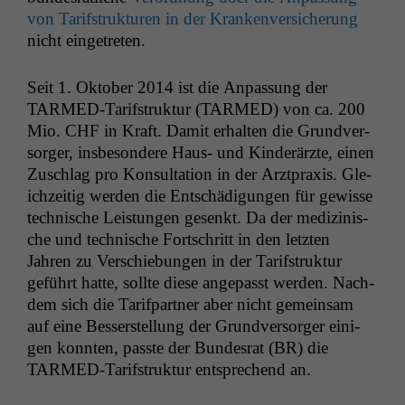
von Tar­if­struk­turen in der Kranken­ver­sicherung
nicht eingetreten.
Seit 1. Okto­ber 2014 ist die Anpas­sung der
TARMED-Tar­if­struk­tur (
TARMED
) von ca. 200
Mio.
CHF
in Kraft. Damit erhal­ten die Grund­ver­
sorg­er, ins­beson­dere Haus- und Kinderärzte, einen
Zuschlag pro Kon­sul­ta­tion in der Arzt­prax­is. Gle­
ichzeit­ig wer­den die Entschädi­gun­gen für gewisse
tech­nis­che Leis­tun­gen gesenkt. Da der medi­zinis­
che und tech­nis­che Fortschritt in den let­zten
Jahren zu Ver­schiebun­gen in der Tar­if­struk­tur
geführt hat­te, sollte diese angepasst wer­den. Nach­
dem sich die Tar­if­part­ner aber nicht gemein­sam
auf eine Besser­stel­lung der Grund­ver­sorg­er eini­
gen kon­nten, passte der Bun­desrat (
BR
) die
TARMED-Tar­if­struk­tur entsprechend an.