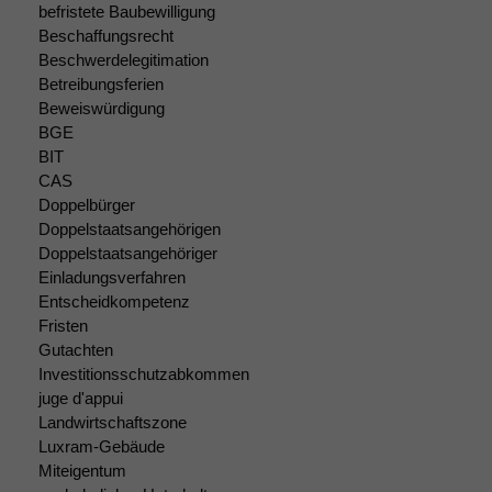
nicht
befristete Baubewilligung
optional, es
Beschaffungsrecht
braucht sie,
Beschwerdelegitimation
damit die
Betreibungsferien
Website
Beweiswürdigung
korrekt
angezeigt
BGE
werden kann.
BIT
CAS
Doppelbürger
Statistiken
Doppelstaatsangehörigen
Um unsere
Doppelstaatsangehöriger
Website zu
Einladungsverfahren
verbessern,
Entscheidkompetenz
zeichnen
Fristen
wir
Gutachten
anonyme
Investitionsschutzabkommen
statistische
juge d'appui
Daten auf.
Landwirtschaftszone
Luxram-Gebäude
Miteigentum
Funktionalität