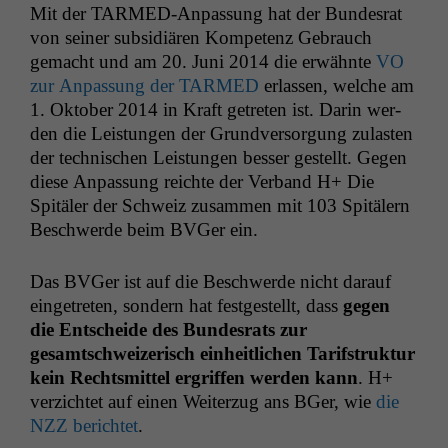
Mit der TARMED-Anpas­sung hat der Bun­desrat
von sein­er sub­sidiären Kom­pe­tenz Gebrauch
gemacht und am 20. Juni 2014 die erwäh­nte
VO
zur Anpas­sung der
TARMED
erlassen, welche am
1. Okto­ber 2014 in Kraft getreten ist. Darin wer­
den die Leis­tun­gen der Grund­ver­sorgung zulas­ten
der tech­nis­chen Leis­tun­gen bess­er gestellt. Gegen
diese Anpas­sung reichte der Ver­band H+ Die
Spitäler der Schweiz zusam­men mit 103 Spitälern
Beschw­erde beim BVGer ein.
Das BVGer ist auf die Beschw­erde nicht darauf
einge­treten, son­dern hat fest­gestellt, dass
gegen
die Entschei­de des Bun­desrats zur
gesamtschweiz­erisch ein­heitlichen Tar­if­struk­tur
kein Rechtsmit­tel ergrif­f­en wer­den kann
. H+
verzichtet auf einen Weit­erzug ans BGer, wie
die
NZZ
berichtet
.