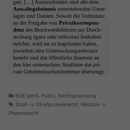
gen. […] Auszuschei­den sind alle dem
Anwalts­ge­heim­nis
unter­ste­hen­den Unter­
la­gen und Dateien. Soweit die Vorin­stanz
an der Freiga­be von
Pri­vatko­r­re­spon­
denz
des Beschw­erde­führers zur Durch­
suchung (ganz oder teil­weise) fes­thal­ten
möchte, wird sie zu begrün­den haben,
inwiefern eine Unter­suchungsrel­e­vanz
beste­ht und das öffentliche Inter­esse an
den hier unter­sucht­en Straftat­en das pri­
vate Geheimniss­chutz­in­ter­esse überwiegt.
Kategorien
BGE (amtl. Publ.)
,
Rechtsprechung
Schlagwörter
Straf- u. Strafprozessrecht
,
Medizin- u.
Pharmarecht