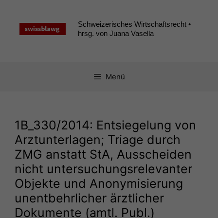
Zum
Inhalt
Schweizerisches Wirtschaftsrecht •
springen
hrsg. von Juana Vasella
Menü
1B_330
/2014: Entsiegelung von
Arztunterlagen; Triage durch
ZMG
anstatt StA, Ausscheiden
nicht untersuchungsrelevanter
Objekte und Anonymisierung
unentbehrlicher ärztlicher
Dokumente (amtl. Publ.)