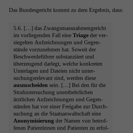
Das Bun­des­gericht kommt zu dem Ergeb­nis, dass:
5.6. […] das Zwangs­mass­nah­men­gericht
im vor­liegen­den Fall eine
Triage
der ver­
siegel­ten Aufze­ich­nun­gen und Gegen­
stände vorzunehmen hat. Soweit der
Beschw­erde­führer sub­stanzi­iert und
überzeu­gend dar­legt, welche konkreten
Unter­la­gen und Dateien nicht unter­
suchungsrel­e­vant sind, wer­den diese
auszuschei­den
sein. […] Bei den für die
Stra­fun­ter­suchung unent­behrlichen
ärztlichen Aufze­ich­nun­gen und Gegen­
stän­den hat vor ein­er Freiga­be zur Durch­
suchung an die Staat­san­waltschaft eine
Anonymisierung
der Namen von betrof­
fe­nen Pati­entin­nen und Patien­ten zu erfol­