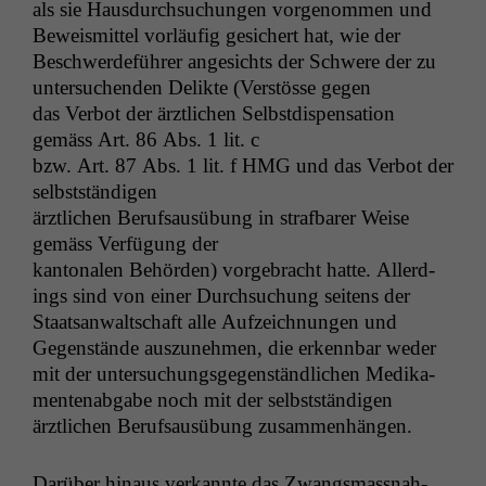
als sie Haus­durch­suchun­gen vorgenom­men und
Beweis­mit­tel vor­läu­fig gesichert hat, wie der
Beschw­erde­führer angesichts der Schwere der zu
unter­suchen­den Delik­te (Ver­stösse gegen
das Ver­bot der ärztlichen Selb­st­dis­pen­sa­tion
gemäss Art. 86 Abs. 1 lit. c
bzw. Art. 87 Abs. 1 lit. f
HMG
und das Ver­bot der
selbstständigen
ärztlichen Beruf­sausübung in straf­bar­er Weise
gemäss Ver­fü­gung der
kan­tonalen Behör­den) vorge­bracht hat­te
. Allerd­
ings sind von ein­er Durch­suchung seit­ens der
Staat­san­waltschaft alle Aufze­ich­nun­gen und
Gegen­stände auszunehmen, die erkennbar wed­er
mit der unter­suchungs­ge­gen­ständlichen Medika­
menten­ab­gabe noch mit der selb­st­ständi­gen
ärztlichen Beruf­sausübung zusammenhängen.
Darüber hin­aus verkan­nte das Zwangs­mass­nah­