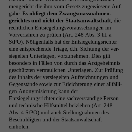
men­gericht die ihm vom Gesetz zugewiesene Auf­
gabe. Es
obliegt dem Zwangs­mass­nah­men­
gericht­es und nicht der Staat­san­waltschaft
, die
rechtlichen Entsiegelungsvo­raus­set­zun­gen im
Vorver­fahren zu prüfen (Art. 248 Abs. 3 lit. a
StPO). Nöti­gen­falls hat der Entsiegelungsrichter
eine entsprechende Triage, d.h. Sich­tung der ver­
siegel­ten Unter­la­gen, vorzunehmen. Dies gilt
beson­ders in Fällen von durch das Arzt­ge­heim­nis
geschützten ver­traulichen Unter­la­gen. Zur Prü­fung
des Inhalts der ver­siegel­ten Aufze­ich­nun­gen und
Gegen­stände sowie zur Erle­ichterung ein­er allfäl­li­
gen Anonymisierung kann der
Entsiegelungsrichter eine sachver­ständi­ge Per­son
und tech­nis­che Hil­f­s­mit­tel beiziehen (Art. 248
Abs. 4 StPO) und auch Stel­lung­nah­men des
Beschuldigten und der Staat­san­waltschaft
einholen.