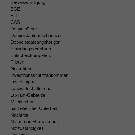
Beweiswürdigung
Marketing
BGE
Wir speichern
anonyme Daten ab,
BIT
um interne
CAS
marketingtechnische
Doppelbürger
Auswertungen
Doppelstaatsangehörigen
durchführen zu
Doppelstaatsangehöriger
können. Diese helfen
Einladungsverfahren
uns, unsere Website
Entscheidkompetenz
zu verbessern.
Fristen
Gutachten
Investitionsschutzabkommen
juge d'appui
Landwirtschaftszone
Luxram-Gebäude
Miteigentum
nachehelicher Unterhalt
Nachfrist
Natur- und Heimatschutz
Notzuständigkeit
Revision