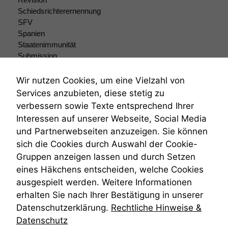
Schiedsrichterernennung
SFV
Spanien
Staatenimmunität
Submission
Submissionsrecht
Teilungsklage
Wir nutzen Cookies, um eine Vielzahl von
Venezuela
Services anzubieten, diese stetig zu
VRK
verbessern sowie Texte entsprechend Ihrer
Wiederherstellungsanordnung
Interessen auf unserer Webseite, Social Media
Zivilprozessordnung
und Partnerwebseiten anzuzeigen. Sie können
ZPO
sich die Cookies durch Auswahl der Cookie-
Zustellfiktion
Gruppen anzeigen lassen und durch Setzen
Zuständigkeit
Öffentliches Personalrecht
eines Häkchens entscheiden, welche Cookies
Öffentlichkeitsprinzip
ausgespielt werden. Weitere Informationen
erhalten Sie nach Ihrer Bestätigung in unserer
Datenschutzerklärung.
Rechtliche Hinweise &
Datenschutz