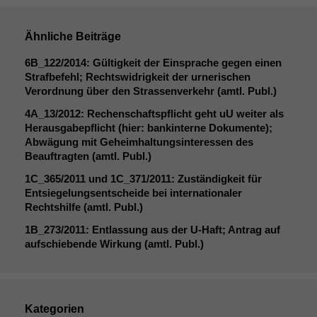
Ähnliche Beiträge
6B_122
/2014: Gültigkeit der Einsprache gegen einen
Notwendige
Strafbefehl; Rechtswidrigkeit der urnerischen
Cookies
Verordnung über den Strassenverkehr (amtl. Publ.)
Diese
Cookies sind
4A_13
/2012: Rechenschaftspflicht geht uU weiter als
nicht
Herausgabepflicht (hier: bankinterne Dokumente);
optional, es
Abwägung mit Geheimhaltungsinteressen des
braucht sie,
Beauftragten (amtl. Publ.)
damit die
1C_365
/2011 und
1C_371
/2011: Zuständigkeit für
Website
Entsiegelungsentscheide bei internationaler
korrekt
Rechtshilfe (amtl. Publ.)
angezeigt
werden kann.
1B_273
/2011: Entlassung aus der U‑Haft; Antrag auf
aufschiebende Wirkung (amtl. Publ.)
Statistiken
Um unsere
Website zu
Kategorien