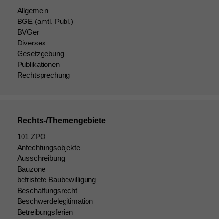
verbessern,
zeichnen
Allgemein
wir
BGE
(amtl. Publ.)
anonyme
BVGer
statistische
Diverses
Daten auf.
Gesetzgebung
Publikationen
Rechtsprechung
Funktionalität
Einige
Funktionen auf
dieser Website
Rechts-/Themengebiete
sind optional.
Wenn Sie
101 ZPO
diese Option
Anfechtungsobjekte
deaktivieren,
Ausschreibung
kann die
Bauzone
Website nicht
befristete Baubewilligung
zu 100%
funktionieren.
Beschaffungsrecht
Beschwerdelegitimation
Betreibungsferien