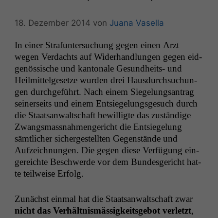
18. Dezember 2014
von
Juana Vasella
In ein­er Stra­fun­ter­suchung gegen einen Arzt
wegen Ver­dachts auf Wider­hand­lun­gen gegen eid­
genös­sis­che und kan­tonale Gesund­heits- und
Heilmit­telge­set­ze wur­den drei Haus­durch­suchun­
gen durchge­führt. Nach einem Siegelungsantrag
sein­er­seits und einem Entsiegelungs­ge­such durch
die Staat­san­waltschaft bewil­ligte das zuständi­ge
Zwangs­mass­nah­men­gericht die Entsiegelung
sämtlich­er sichergestell­ten Gegen­stände und
Aufze­ich­nun­gen. Die gegen diese Ver­fü­gung ein­
gere­ichte Beschw­erde vor dem Bun­des­gericht hat­
te teil­weise Erfolg.
Zunächst ein­mal hat die Staat­san­waltschaft zwar
nicht das Ver­hält­nis­mäs­sigkeits­ge­bot ver­let­zt
,