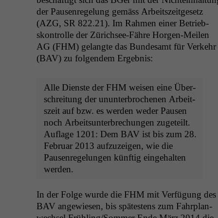
der Pausen­regelung gemäss Arbeit­szeit­ge­setz
(
AZG
,
SR
822.21). Im Rah­men ein­er Betrieb­
skon­trolle der Zürich­see-Fähre Hor­gen-Meilen
AG
(
FHM
) gelangte das Bun­de­samt für Verkehr
(
BAV
) zu fol­gen­dem Ergebnis:
Alle Dien­ste der
FHM
weisen eine Über­
schre­itung der unun­ter­broch­enen Arbeit­
szeit auf bzw. es wer­den wed­er Pausen
noch Arbeit­sun­ter­brechun­gen zugeteilt.
Auflage 1201: Dem
BAV
ist bis zum 28.
Feb­ru­ar 2013 aufzuzeigen, wie die
Pausen­regelun­gen kün­ftig einge­hal­ten
werden.
In der Folge wurde die
FHM
mit Ver­fü­gung des
BAV
angewiesen, bis spätestens zum Fahrplan­
wech­sel Frühling/Sommer Ende März 2014 die