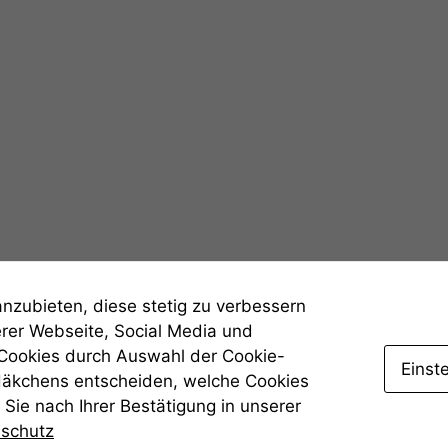
Statistiken
Um unsere
Website zu
verbessern,
zeichnen
wir
anonyme
statistische
Daten auf.
Funktionalität
anzubieten, diese stetig zu verbessern
Einige
erer Webseite, Social Media und
Funktionen auf
 Cookies durch Auswahl der Cookie-
dieser Website
Einst
sind optional.
Häkchens entscheiden, welche Cookies
Wenn Sie
Sie nach Ihrer Bestätigung in unserer
diese Option
nschutz
deaktivieren,