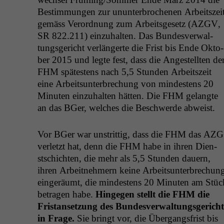
Bes­tim­mungen zur unun­ter­broch­enen Arbeit­szei
gemäss Verord­nung zum Arbeits­ge­setz (
AZGV
,
SR
822.211) einzuhal­ten. Das Bun­desver­wal­
tungs­gericht ver­längerte die Frist bis Ende Okto­
ber 2015 und legte fest, dass die Angestell­ten de
FHM
spätestens nach 5,5 Stun­den Arbeit­szeit
eine Arbeit­sun­ter­brechung von min­destens 20
Minuten einzuhal­ten hät­ten. Die
FHM
gelangte
an das BGer, welch­es die Beschw­erde abweist.
Vor BGer war unstrit­tig, dass die
FHM
das
AZG
ver­let­zt hat, denn die
FHM
habe in ihren Dien­
stschicht­en, die mehr als 5,5 Stun­den dauern,
ihren Arbeit­nehmern keine Arbeit­sun­ter­brechun
eingeräumt, die min­destens 20 Minuten am Stüc
betra­gen habe.
Hinge­gen stellt die
FHM
die
Fris­tanset­zung des Bun­desver­wal­tungs­gericht
in Frage.
Sie bringt vor, die Über­gangs­frist bis