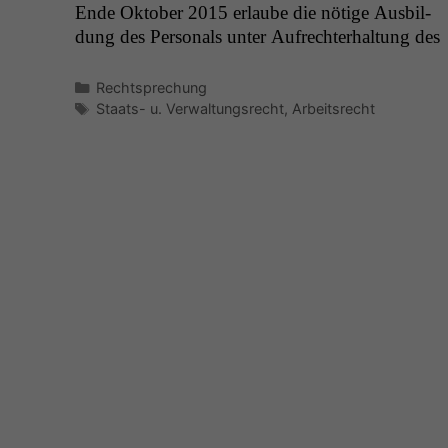
Ende Okto­ber 2015 erlaube die nötige Aus­bil­
dung des Per­son­als unter Aufrechter­hal­tung des
Kategorien
Rechtsprechung
Schlagwörter
Staats- u. Verwaltungsrecht
,
Arbeitsrecht