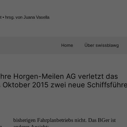
 • hrsg. von Juana Vasella
Home
Über swissblawg
ähre Horgen-Meilen
AG
verletzt das
 Oktober 2015 zwei neue Schiffsführe
bish­eri­gen Fahrplan­be­triebs nicht. Das BGer ist
g
ander­er Ansicht: