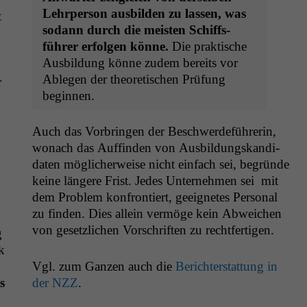
Lehrper­son aus­bilden zu lassen, was
t
sodann durch die meis­ten Schiffs­
führer erfol­gen könne.
Die prak­tis­che
Aus­bil­dung könne zudem bere­its vor
Able­gen der the­o­retis­chen Prü­fung
r
beginnen.
Auch das Vor­brin­gen der Beschw­erde­führerin,
wonach das Auffind­en von Aus­bil­dungskan­di­
dat­en möglicher­weise nicht ein­fach sei, begründe
keine län­gere Frist. Jedes Unternehmen sei mit
dem Prob­lem kon­fron­tiert, geeignetes Per­son­al
zu find­en. Dies allein ver­möge kein Abwe­ichen
von geset­zlichen Vorschriften zu rechtfertigen.
g
k
Vgl. zum Ganzen auch die
Berichter­stat­tung in
s
der
NZZ
.