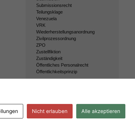
Submissionsrecht
Teilungsklage
Venezuela
VRK
Wiederherstellungsanordnung
Zivilprozessordnung
ZPO
Zustellfiktion
Zuständigkeit
Öffentliches Personalrecht
Öffentlichkeitsprinzip
ellungen
Nicht erlauben
Alle akzeptieren