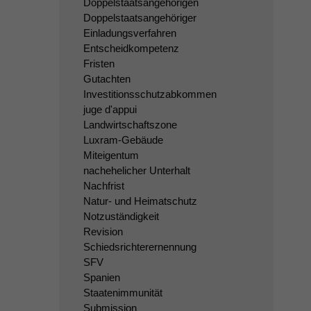
Doppelstaatsangehörigen
Doppelstaatsangehöriger
Einladungsverfahren
Entscheidkompetenz
Fristen
Gutachten
Investitionsschutzabkommen
juge d'appui
Landwirtschaftszone
Luxram-Gebäude
Miteigentum
nachehelicher Unterhalt
Nachfrist
Natur- und Heimatschutz
Notzuständigkeit
Revision
Schiedsrichterernennung
SFV
Spanien
Staatenimmunität
Submission