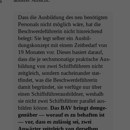
Dass die Aus­bil­dung des neu benötigten
Per­son­als nicht möglich wäre, hat die
Beschw­erde­führerin nicht hin­re­ichend
belegt: Sie legt sel­ber ein Aus­bil­
dungskonzept mit einem Zeitbe­darf von
19 Monat­en vor. Dieses basiert darauf,
dass die je sechsmonatige prak­tis­che Aus­
bil­dung von zwei Schiffs­führern nicht
zeit­gle­ich, son­dern nacheinan­der stat­
tfind­et, was die Beschw­erde­führerin
damit begrün­det, sie ver­füge nur über
einen Schiffs­führeraus­bild­ner, weshalb
sie nicht zwei Schiffs­führer par­al­lel aus­
bilden könne.
Das
BAV
bringt demge­
genüber — worauf es zu behaften ist
— vor, dass es zuläs­sig sei, zwei
Anwärter zeit­gle­ich von der­sel­ben