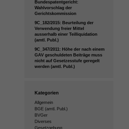
Bundespatentgericht:
Wahlvorschlag der
Gerichtskommission
9C_182
/2015: Beurteilung der
Verwendung freier Mittel
ausserhalb einer Teilliquidation
(amtl. Publ.)
9C_347
/2011: Höhe der nach einem
GAV
geschuldeten Beiträge muss
nicht auf Gesetzesstufe geregelt
werden (amtl. Publ.)
Kategorien
Allgemein
BGE
(amtl. Publ.)
BVGer
Diverses
Gesetzgebung