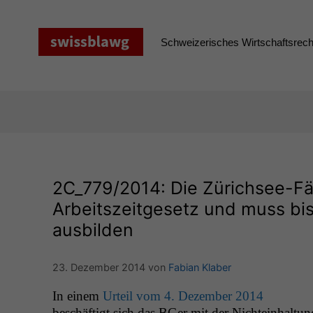
Zum
Inhalt
springen
Schweizerisches Wirtschaftsrecht
2C_779
/2014: Die Zürichsee-F
Arbeitszeitgesetz und muss bis
ausbilden
23. Dezember 2014
von
Fabian Klaber
In einem
Urteil vom 4. Dezem­ber 2014
beschäftigt sich das BGer mit der Nichtein­hal­tun