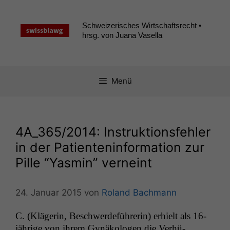
Zum
Inhalt
Schweizerisches Wirtschaftsrecht •
springen
hrsg. von Juana Vasella
Menü
4A_365
/2014: Instruktionsfehler
in der Patienteninformation zur
Pille “Yasmin” verneint
24. Januar 2015
von
Roland Bachmann
C. (Klägerin, Beschw­erde­führerin) erhielt als 16-
jährige von ihrem Gynäkolo­gen die Ver­hü­