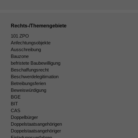
werden kann.
Statistiken
Rechts-/Themengebiete
Um unsere
101 ZPO
Website zu
Anfechtungsobjekte
verbessern,
Ausschreibung
zeichnen
wir
Bauzone
anonyme
befristete Baubewilligung
statistische
Beschaffungsrecht
Daten auf.
Beschwerdelegitimation
Betreibungsferien
Beweiswürdigung
Funktionalität
BGE
Einige
BIT
Funktionen auf
CAS
dieser Website
Doppelbürger
sind optional.
Doppelstaatsangehörigen
Wenn Sie
Doppelstaatsangehöriger
diese Option
Einladungsverfahren