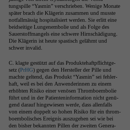
tungspille “Yas­min” ver­schrieben. Wenige Monate
später brach die Klägerin zusam­men und musste
not­fallmäs­sig hos­pi­tal­isiert wer­den. Sie erlitt eine
bei­d­seit­ige Lun­genem­bolie und als Folge des
Sauer­stoff­man­gels eine schwere Hirn­schädi­gung.
Die Klägerin ist heute spastisch gelähmt und
schw­er invalid.
C. klagte gestützt auf das Pro­duk­te­haftpflicht­ge­
setz (
PrHG
) gegen den Her­steller der Pille und
machte gel­tend, das Pro­dukt “Yas­min” sei fehler­
haft, weil es bei den Anwen­derin­nen zu einem
erhöht­en Risiko ein­er venösen Throm­boem­bolie
führt und in der Patien­ten­in­for­ma­tion nicht genü­
gend darauf hingewiesen werde, dass allen­falls
von einem dop­pelt so hohen Risiko für ein throm­
boem­bolis­ches Ereig­nis auszuge­hen sei wie bei
den bish­er bekan­nten Pillen der zweit­en Gen­er­a­