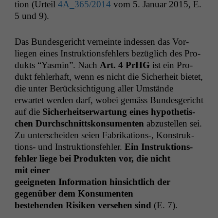
tion (Urteil
4A_365
/2014
vom 5. Jan­u­ar 2015, E.
5 und 9).
Das Bun­des­gericht verneinte indessen das Vor­
liegen eines Instruk­tions­fehlers bezüglich des Pro­
duk­ts “Yas­min”. Nach
Art. 4 PrHG
ist ein Pro­
dukt fehler­haft, wenn es nicht die Sicher­heit bietet,
die unter Berück­sich­ti­gung aller Umstände
erwartet wer­den darf, wobei gemäss Bun­des­gericht
auf die
Sicher­heit­ser­wartung eines hypo­thetis­
chen Durch­schnittskon­sumenten
abzustellen sei.
Zu unter­schei­den seien Fabrikations‑, Kon­struk­
tions- und Instruk­tions­fehler.
Ein Instruk­tions­
fehler liege bei Pro­duk­ten vor, die nicht
mit einer
geeigneten Infor­ma­tion hin­sichtlich der
gegenüber dem Konsumenten
beste­hen­den Risiken verse­hen sind
(E. 7).