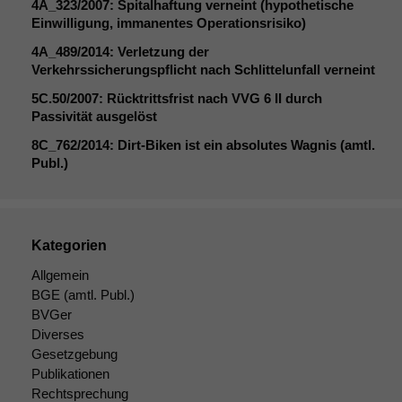
4A_323
/2007: Spitalhaftung verneint (hypothetische
Einwilligung, immanentes Operationsrisiko)
4A_489
/2014: Verletzung der
Verkehrssicherungspflicht nach Schlittelunfall verneint
5C
.50/2007: Rücktrittsfrist nach
VVG
6
II
durch
Passivität ausgelöst
8C_762
/2014: Dirt-Biken ist ein absolutes Wagnis (amtl.
Publ.)
Notwendige
Cookies
Kategorien
Diese
Cookies sind
Allgemein
nicht
BGE
(amtl. Publ.)
optional, es
BVGer
braucht sie,
Diverses
damit die
Gesetzgebung
Website
Publikationen
korrekt
Rechtsprechung
angezeigt