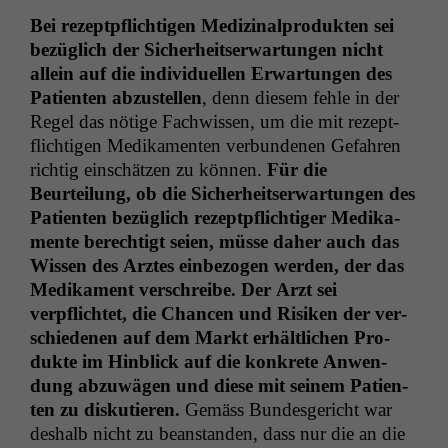
Bei rezeptpflichti­gen Medi­z­inal­pro­duk­ten sei
bezüglich der Sicher­heit­ser­wartun­gen nicht
allein auf die indi­vidu­ellen Erwartun­gen des
Patien­ten abzustellen
, denn diesem fehle in der
Regel das nötige Fach­wis­sen, um die mit rezept­
flichti­gen Medika­menten ver­bun­de­nen Gefahren
richtig ein­schätzen zu kön­nen.
Für die
Beurteilung, ob die Sicher­heit­ser­wartun­gen des
Patien­ten bezüglich rezeptpflichtiger Medika­
mente berechtigt seien, müsse daher auch das
Wis­sen des Arztes ein­be­zo­gen wer­den, der das
Medika­ment ver­schreibe.
Der Arzt sei
verpflichtet, die Chan­cen und Risiken der ver­
schiede­nen auf dem Markt erhältlichen Pro­
duk­te im Hin­blick auf die konkrete Anwen­
dung abzuwä­gen und diese mit seinem Patien­
ten zu disku­tieren.
Gemäss Bun­des­gericht war
deshalb nicht zu bean­standen, dass nur die an die