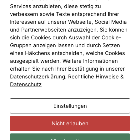
Venezuela
Services anzubieten, diese stetig zu
VRK
verbessern sowie Texte entsprechend Ihrer
Wiederherstellungsanordnung
Interessen auf unserer Webseite, Social Media
Zivilprozessordnung
und Partnerwebseiten anzuzeigen. Sie können
ZPO
sich die Cookies durch Auswahl der Cookie-
Zustellfiktion
Gruppen anzeigen lassen und durch Setzen
Zuständigkeit
Öffentliches Personalrecht
eines Häkchens entscheiden, welche Cookies
Öffentlichkeitsprinzip
ausgespielt werden. Weitere Informationen
erhalten Sie nach Ihrer Bestätigung in unserer
Datenschutzerklärung.
Rechtliche Hinweise &
Datenschutz
anmelden
Einstellungen
Nicht erlauben