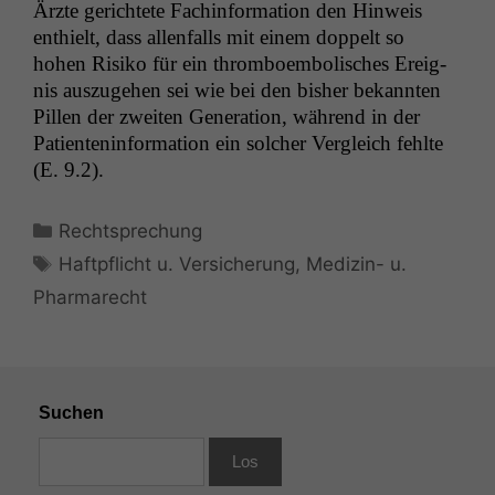
Ärzte gerichtete Fach­in­for­ma­tion den Hin­weis
enthielt, dass allen­falls mit einem dop­pelt so
hohen Risiko für ein throm­boem­bolis­ches Ereig­
nis auszuge­hen sei wie bei den bish­er bekan­nten
Pillen der zweit­en Gen­er­a­tion, während in der
Patien­ten­in­for­ma­tion ein solch­er Ver­gle­ich fehlte
(E. 9.2).
Kategorien
Rechtsprechung
Schlagwörter
Haftpflicht u. Versicherung
,
Medizin- u.
Pharmarecht
Suchen