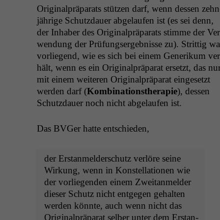
Orig­i­nal­prä­parats stützen darf, wenn dessen zehn
jährige Schutz­dauer abge­laufen ist (es sei denn,
der Inhab­er des Orig­i­nal­prä­parats stimme der Ver
wen­dung der Prü­fungsergeb­nisse zu). Strit­tig wa
vor­liegend, wie es sich bei einem Gener­ikum ver
hält, wenn es ein Orig­i­nal­prä­parat erset­zt, das nu
mit einem weit­eren Orig­i­nal­prä­parat einge­set­zt
wer­den darf (
Kom­bi­na­tion­s­ther­a­pie
), dessen
Schutz­dauer noch nicht abge­laufen ist.
Das BVGer hat­te entschieden,
der Erstan­melder­schutz ver­löre seine
Wirkung, wenn in Kon­stel­la­tio­nen wie
der vor­liegen­den einem Zwei­tan­melder
dieser Schutz nicht ent­ge­gen gehal­ten
wer­den kön­nte, auch wenn nicht das
Orig­i­nal­prä­parat sel­ber unter dem Erstan­