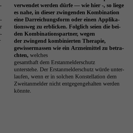
­
ver­wen­det wer­den dürfe — wie hier -, so liege
es nahe, in dieser zwin­gen­den Kom­bi­na­tion
­
eine Dar­re­ichungs­form oder einen App­lika­
r
tion­sweg zu erblick­en. Fol­glich seien die bei­
­
den Kom­bi­na­tion­spart­ner, wegen
r
der zwin­gend kom­binierten Therapie,
gewis­ser­massen wie ein Arzneimit­tel zu betra­
cht­en,
welch­es
gesamthaft dem Erstanmelderschutz
unter­ste­he. Der Erstan­melder­schutz würde unter­
laufen, wenn er in solchen Kon­stel­la­tion dem
Zwei­tan­melder nicht ent­ge­genge­hal­ten wer­den
könnte.