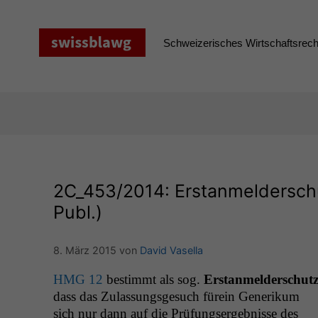
Zum
Inhalt
springen
Schweizerisches Wirtschaftsrecht
2C_453
/2014: Erstanmelderschu
Publ.)
8. März 2015
von
David Vasella
HMG
12
bes­timmt als sog.
Erstan­melder­schut
dass das Zulas­sungs­ge­such fürein Gener­ikum
sich nur dann auf die Prü­fungsergeb­nisse des