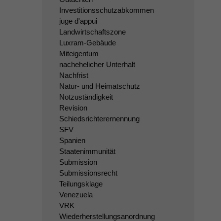
Investitionsschutzabkommen
juge d'appui
Landwirtschaftszone
Luxram-Gebäude
Miteigentum
nachehelicher Unterhalt
Nachfrist
Natur- und Heimatschutz
Notzuständigkeit
Revision
Schiedsrichterernennung
SFV
Spanien
Staatenimmunität
Submission
Submissionsrecht
Teilungsklage
Venezuela
VRK
Wiederherstellungsanordnung