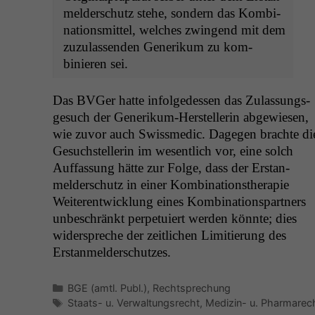
melder­schutz ste­he, son­dern das Kom­bi­
na­tion­s­mit­tel, welch­es zwin­gend mit dem
zuzu­lassenden Gener­ikum zu kom­
binieren sei.
Das BVGer hat­te infolgedessen das Zulas­sungs­
ge­such der Gener­ikum-Her­stel­lerin abgewiesen,
wie zuvor auch Swissmedic. Dage­gen brachte di
Gesuch­stel­lerin im wesentlich vor, eine solch
Auf­fas­sung hätte zur Folge, dass der Erstan­
melder­schutz in ein­er Kom­bi­na­tion­s­ther­a­pie
Weit­er­en­twick­lung eines Kom­bi­na­tion­spart­ners
unbeschränkt per­pe­tu­iert wer­den kön­nte; dies
wider­spreche der zeitlichen Lim­i­tierung des
Erstanmelderschutzes.
Kategorien
BGE (amtl. Publ.)
,
Rechtsprechung
Schlagwörter
Staats- u. Verwaltungsrecht
,
Medizin- u. Pharmarec