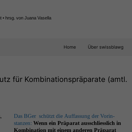
 • hrsg. von Juana Vasella
Home
Über swissblawg
tz für Kombinationspräparate (amtl.
z
,
Das BGer schützt die Auf­fas­sung der Vorin­
stanzen:
Wenn ein Prä­parat auss­chliesslich in
Kom­bi­na­tion mit einem anderen Prä­parat