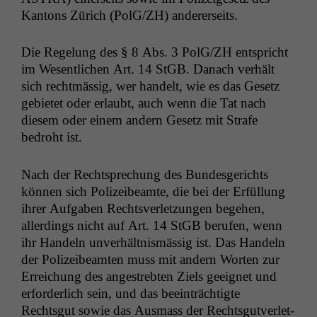
Kan­tons Zürich (PolG/
ZH
) andererseits.
Die Regelung des § 8 Abs. 3 PolG/
ZH
entspricht
im Wesentlichen Art. 14 StGB. Danach ver­hält
sich recht­mäs­sig, wer han­delt, wie es das Gesetz
gebi­etet oder erlaubt, auch wenn die Tat nach
diesem oder einem andern Gesetz mit Strafe
bedro­ht ist.
Nach der Recht­sprechung des Bun­des­gerichts
kön­nen sich Polizeibeamte, die bei der Erfül­lung
ihrer Auf­gaben Rechtsver­let­zun­gen bege­hen,
allerd­ings nicht auf Art. 14 StGB berufen, wenn
ihr Han­deln unver­hält­nis­mäs­sig ist. Das Han­deln
der Polizeibeamten muss mit andern Worten zur
Erre­ichung des angestrebten Ziels geeignet und
erforder­lich sein, und das beein­trächtigte
Rechtsgut sowie das Aus­mass der Rechtsgutver­let­