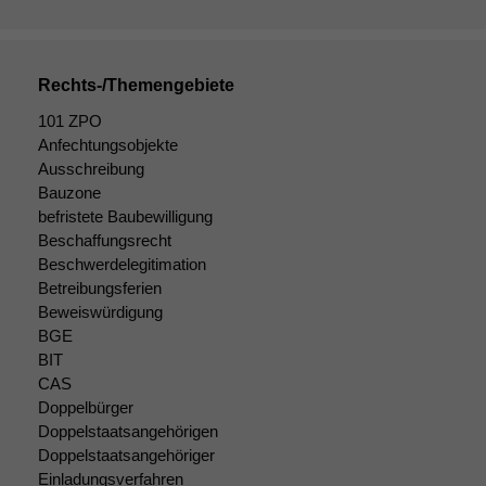
werden kann.
Rechts-/Themengebiete
Statistiken
Um unsere
101 ZPO
Website zu
Anfechtungsobjekte
verbessern,
Ausschreibung
zeichnen
Bauzone
wir
befristete Baubewilligung
anonyme
statistische
Beschaffungsrecht
Daten auf.
Beschwerdelegitimation
Betreibungsferien
Beweiswürdigung
Funktionalität
BGE
Einige
BIT
Funktionen auf
CAS
dieser Website
Doppelbürger
sind optional.
Doppelstaatsangehörigen
Wenn Sie
Doppelstaatsangehöriger
diese Option
Einladungsverfahren