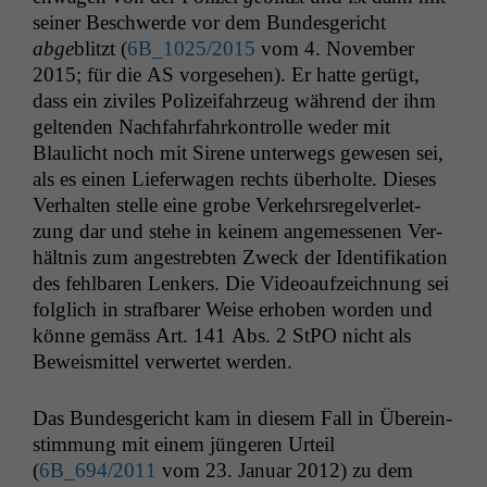
sein­er Beschw­erde vor dem Bun­des­gericht
abge
blitzt (
6B_1025
/2015
vom 4. Novem­ber
2015; für die
AS
vorge­se­hen). Er hat­te gerügt,
dass ein ziviles Polizeifahrzeug während der ihm
gel­tenden Nach­fahrfahrkon­trolle wed­er mit
Blaulicht noch mit Sirene unter­wegs gewe­sen sei,
als es einen Liefer­wa­gen rechts über­holte. Dieses
Ver­hal­ten stelle eine grobe Verkehrsregelver­let­
zung dar und ste­he in keinem angemesse­nen Ver­
hält­nis zum angestrebten Zweck der Iden­ti­fika­tion
des fehlbaren Lenkers. Die Videoaufze­ich­nung sei
fol­glich in straf­bar­er Weise erhoben wor­den und
könne gemäss Art. 141 Abs. 2 StPO nicht als
Beweis­mit­tel ver­w­ertet werden.
Das Bun­des­gericht kam in diesem Fall in Übere­in­
stim­mung mit einem jün­geren Urteil
(
6B_694
/2011
vom 23. Jan­u­ar 2012) zu dem