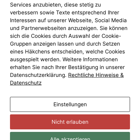
Venezuela
Services anzubieten, diese stetig zu
VRK
verbessern sowie Texte entsprechend Ihrer
Wiederherstellungsanordnung
Interessen auf unserer Webseite, Social Media
Zivilprozessordnung
und Partnerwebseiten anzuzeigen. Sie können
ZPO
sich die Cookies durch Auswahl der Cookie-
Zustellfiktion
Gruppen anzeigen lassen und durch Setzen
Zuständigkeit
Öffentliches Personalrecht
eines Häkchens entscheiden, welche Cookies
Öffentlichkeitsprinzip
ausgespielt werden. Weitere Informationen
erhalten Sie nach Ihrer Bestätigung in unserer
Datenschutzerklärung.
Rechtliche Hinweise &
Datenschutz
anmelden
Einstellungen
Nicht erlauben
Alle akzeptieren