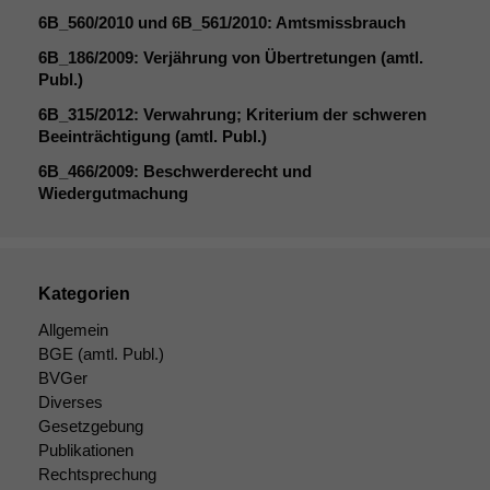
6B_560
/2010 und
6B_561
/2010: Amtsmissbrauch
6B_186
/2009: Verjährung von Übertretungen (amtl.
Publ.)
6B_315
/2012: Verwahrung; Kriterium der schweren
Beeinträchtigung (amtl. Publ.)
6B_466
/2009: Beschwerderecht und
Wiedergutmachung
Notwendige
Cookies
Kategorien
Diese
Cookies sind
Allgemein
nicht
BGE
(amtl. Publ.)
optional, es
BVGer
braucht sie,
Diverses
damit die
Gesetzgebung
Website
Publikationen
korrekt
Rechtsprechung
angezeigt