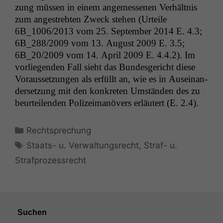
zung müssen in einem angemesse­nen Ver­hält­nis
zum angestrebten Zweck ste­hen (Urteile
6B_1006
/2013 vom 25. Sep­tem­ber 2014 E. 4.3;
6B_288
/2009 vom 13. August 2009 E. 3.5;
6B_20
/2009 vom 14. April 2009 E. 4.4.2). Im
vor­liegen­den Fall sieht das Bun­des­gericht diese
Voraus­set­zun­gen als erfüllt an, wie es in Auseinan­
der­set­zung mit den konkreten Umstän­den des zu
beurteilen­den Polizeimanövers erläutert (E. 2.4).
Kategorien
Rechtsprechung
Schlagwörter
Staats- u. Verwaltungsrecht
,
Straf- u.
Strafprozessrecht
Suchen