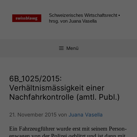
Zum
Inhalt
Schweizerisches Wirtschaftsrecht •
springen
hrsg. von Juana Vasella
Menü
6B_1025
/2015:
Verhältnismässigkeit einer
Nachfahrkontrolle (amtl. Publ.)
21. November 2015
von
Juana Vasella
Ein Fahrzeugführer wurde erst mit seinem Per­so­n­
en­wa­gen von der Polizei
ge
blitzt und ist dann mit