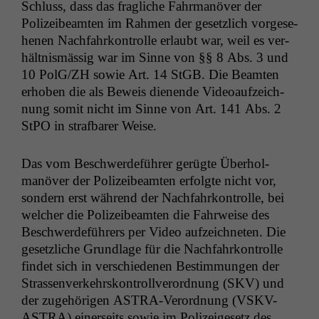
Schluss, dass das fragliche Fahrmanöver der
Polizeibeamten im Rah­men der geset­zlich vorge­se­
henen Nach­fahrkon­trolle erlaubt war, weil es ver­
hält­nis­mäs­sig war im Sinne von §§ 8 Abs. 3 und
10 PolG/
ZH
sowie Art. 14 StGB. Die Beamten
erhoben die als Beweis dienende Videoaufze­ich­
nung somit nicht im Sinne von Art. 141 Abs. 2
StPO in straf­bar­er Weise.
Das vom Beschw­erde­führer gerügte Über­hol­
manöver der Polizeibeamten erfol­gte nicht vor,
son­dern erst während der Nach­fahrkon­trolle, bei
welch­er die Polizeibeamten die Fahrweise des
Beschw­erde­führers per Video aufze­ich­neten. Die
geset­zliche Grund­lage für die Nach­fahrkon­trolle
find­et sich in ver­schiede­nen Bes­tim­mungen der
Strassen­verkehrskon­trol­lverord­nung (
SKV
) und
der zuge­höri­gen ASTRA-Verord­nung (
VSKV-
ASTRA
) ein­er­seits sowie im Polizeige­setz des