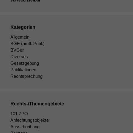
Kategorien
Allgemein
BGE
(amtl. Publ.)
Notwendige
BVGer
Cookies
Diese
Diverses
Cookies sind
Gesetzgebung
nicht
Publikationen
optional, es
Rechtsprechung
braucht sie,
damit die
Website
korrekt
Rechts-/Themengebiete
angezeigt
werden kann.
101 ZPO
Anfechtungsobjekte
Ausschreibung
Statistiken