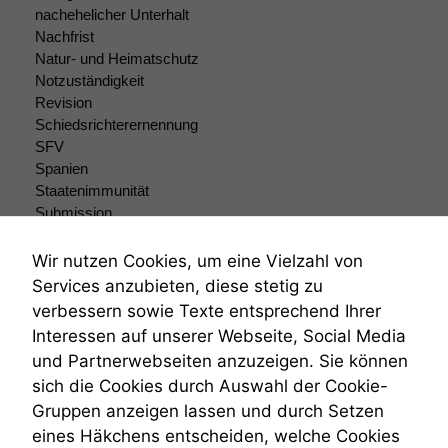
nachehelicher Unterhalt
Nachfrist
Natur- und Heimatschutz
Marketing
Notzuständigkeit
Wir speichern
anonyme Daten ab,
Revision
um interne
Schiedsrichterernennung
marketingtechnische
SFV
Auswertungen
Spanien
durchführen zu
Staatenimmunität
können. Diese helfen
Submission
uns, unsere Website
Submissionsrecht
zu verbessern.
Teilungsklage
Wir nutzen Cookies, um eine Vielzahl von
Venezuela
Services anzubieten, diese stetig zu
VRK
verbessern sowie Texte entsprechend Ihrer
Wiederherstellungsanordnung
Interessen auf unserer Webseite, Social Media
Zivilprozessordnung
und Partnerwebseiten anzuzeigen. Sie können
ZPO
sich die Cookies durch Auswahl der Cookie-
Zustellfiktion
Gruppen anzeigen lassen und durch Setzen
Zuständigkeit
Öffentliches Personalrecht
eines Häkchens entscheiden, welche Cookies