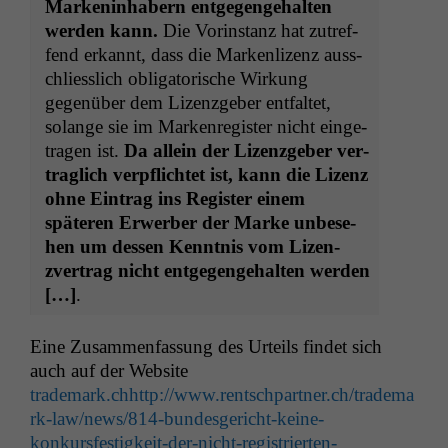
Marken­in­hab­ern ent­ge­genge­hal­ten
wer­den kann.
Die Vorin­stanz hat zutr­e­f­
fend erkan­nt, dass die Marken­l­izenz auss­
chliesslich oblig­a­torische Wirkung
gegenüber dem Lizen­zge­ber ent­fal­tet,
solange sie im Marken­reg­is­ter nicht einge­
tra­gen ist.
Da allein der Lizen­zge­ber ver­
traglich verpflichtet ist, kann die Lizenz
ohne Ein­trag ins Reg­is­ter einem
späteren Erwer­ber der Marke unbe­se­
hen um dessen Ken­nt­nis vom Lizen­
zver­trag nicht ent­ge­genge­hal­ten wer­den
[…]
.
Eine Zusam­men­fas­sung des Urteils find­et sich
auch auf der Web­site
trademark.ch
http://www.rentschpartner.ch/tradema
rk-law/news/814-bundesgericht-keine-
konkursfestigkeit-der-nicht-registrierten-