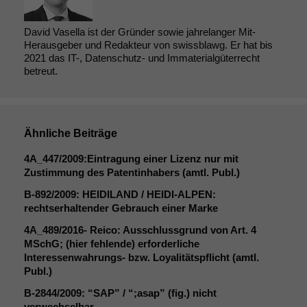
David Vasella ist der Gründer sowie jahrelanger Mit-
Herausgeber und Redakteur von swissblawg. Er hat bis
2021 das IT-, Datenschutz- und Immaterialgüterrecht
betreut.
Ähnliche Beiträge
4A_447
/2009:Eintragung einer Lizenz nur mit
Zustimmung des Patentinhabers (amtl. Publ.)
B‑892/2009:
HEIDILAND
/
HEIDI-ALPEN
:
rechtserhaltender Gebrauch einer Marke
4A_489
/2016- Reico: Ausschlussgrund von Art. 4
MSchG; (hier fehlende) erforderliche
Interessenwahrungs- bzw. Loyalitätspflicht (amtl.
Publ.)
B‑2844/2009: “
SAP
” / “;asap” (fig.) nicht
verwechselbar