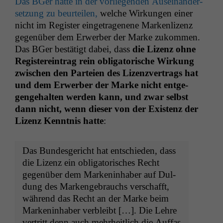
Das BGer hat­te in der vor­liegen­den Auseinan­der­
set­zung zu beurteilen,
welche Wirkun­gen ein­er
nicht im Reg­is­ter einge­tra­genene Marken­l­izenz
gegenüber dem Erwer­ber der Marke zukom­men.
Das BGer bestätigt dabei, dass
die Lizenz ohne
Reg­is­tere­in­trag rein oblig­a­torische Wirkung
zwis­chen den Parteien des Lizen­zver­trags hat
und dem Erwer­ber der Marke nicht ent­ge­
genge­hal­ten wer­den kann, und zwar selb­st
dann nicht, wenn dieser von der Exis­tenz der
Lizenz Ken­nt­nis hat­te
:
Das Bun­des­gericht hat entsch­ieden, dass
die Lizenz ein oblig­a­torisches Recht
gegenüber dem Marken­in­hab­er auf Dul­
dung des Markenge­brauchs ver­schafft,
während das Recht an der Marke beim
Marken­in­hab­er verbleibt […]. Die Lehre
ver­tritt denn auch mehrheitlich die Auf­fas­