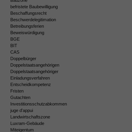
Bauzone
Um unsere
befristete Baubewilligung
Website zu
Beschaffungsrecht
verbessern,
Beschwerdelegitimation
zeichnen
Betreibungsferien
wir
Beweiswürdigung
anonyme
statistische
BGE
Daten auf.
BIT
CAS
Doppelbürger
Funktionalität
Doppelstaatsangehörigen
Einige
Doppelstaatsangehöriger
Funktionen auf
Einladungsverfahren
dieser Website
Entscheidkompetenz
sind optional.
Fristen
Wenn Sie
Gutachten
diese Option
Investitionsschutzabkommen
deaktivieren,
juge d'appui
kann die
Landwirtschaftszone
Website nicht
Luxram-Gebäude
zu 100%
funktionieren.
Miteigentum