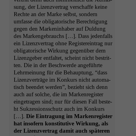
sung, der Lizen­zver­trag ver­schaffe keine
Rechte an der Marke selb­st, son­dern
umfasse die oblig­a­torische Berech­ti­gung
gegen den Marken­in­hab­er auf Dul­dung
des Markenge­brauchs […]. Dass jeden­falls
ein Lizen­zver­trag ohne Reg­is­tere­in­trag nur
oblig­a­torische Wirkung gegenüber dem
Lizen­zge­ber ent­fal­tet, scheint nicht bestrit­
ten. Die in der Beschw­erde ange­führte
Lehrmei­n­ung für die Behaup­tung, “dass
Lizen­zverträge im Konkurs nicht automa­
tisch been­det wer­den”, bezieht sich denn
auch auf solche, die im Marken­reg­is­ter
einge­tra­gen sind; nur für diesen Fall beste­
ht Sukzes­sion­ss­chutz auch im Konkurs
[…].
Die Ein­tra­gung im Marken­reg­is­ter
hat insofern kon­sti­tu­tive Wirkung, als
der Lizen­zver­trag damit auch späteren