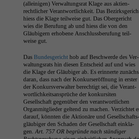
(alleini­gen) Ver­wal­tungsrat Klage aus aktien­
rechtlich­er Ver­ant­wortlichkeit. Das Bezirks­gerich
hiess die Klage teil­weise gut. Das Oberg­ericht
wies die Beru­fung ab und hiess die von den
Gläu­bigern erhobene Anschluss­beru­fung teil­
weise gut.
Das
Bun­des­gericht
hob auf Beschw­erde des Ver­
wal­tungsrats hin diesen Entscheid auf und wies
die Klage der Gläu­biger ab. Es erin­nerte zunächs
daran, dass nach der Konkurs­eröff­nung in erster
der Konkursver­wal­ter berechtigt sei, die Ver­ant­
wortlichkeit­sansprüche der konkur­siten
Gesellschaft gegenüber den ver­ant­wortlichen
Organ­mit­glieder gel­tend zu machen. Verzichtet e
darauf, kön­nten die Aktionäre und Gesellschafts
gläu­biger den Schaden der Gesellschaft ein­kla­
gen.
Art. 757
OR
begründe nach ständi­ger
Recht­sprechung einen ein­heitlichen Anspruch de