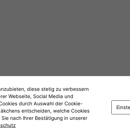
Statistiken
Um unsere
Website zu
verbessern,
zeichnen
wir
anonyme
statistische
Daten auf.
Funktionalität
anzubieten, diese stetig zu verbessern
Einige
erer Webseite, Social Media und
Funktionen auf
 Cookies durch Auswahl der Cookie-
dieser Website
Einst
sind optional.
Häkchens entscheiden, welche Cookies
Wenn Sie
Sie nach Ihrer Bestätigung in unserer
diese Option
nschutz
deaktivieren,