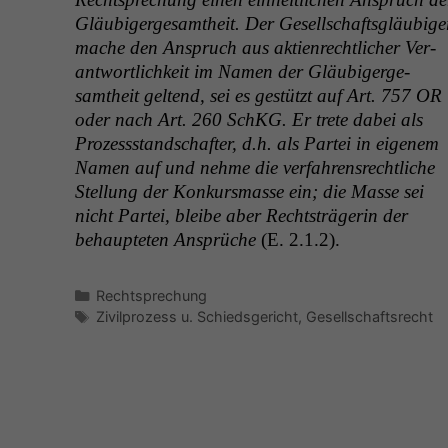
Gläu­bigerge­samtheit. Der Gesellschafts­gläu­bige
mache den Anspruch aus aktien­rechtlich­er Ver­
ant­wortlichkeit im Namen der Gläu­bigerge­
samtheit gel­tend, sei es gestützt auf Art. 757
OR
oder nach Art. 260 SchKG. Er trete dabei als
Prozess­stand­schafter, d.h. als Partei in eigen­em
Namen auf und nehme die ver­fahren­srechtliche
Stel­lung der Konkurs­masse ein; die Masse sei
nicht Partei, bleibe aber Recht­strägerin der
behaupteten Ansprüche
(E. 2.1.2).
Kategorien
Rechtsprechung
Schlagwörter
Zivilprozess u. Schiedsgericht
,
Gesellschaftsrecht