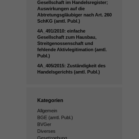
Gesellschaft im Handelsregister;
Auswirkungen auf die
Abtretungsgläubiger nach Art. 260
SchKG (amtl. Publ.)
4A_491
/2010: einfache
Gesellschaft zum Hausbau,
Streitgenossenschaft und
fehlende Aktivlegitimation (amtl.
Publ.)
4A_405
/2015: Zuständigkeit des
Handelsgerichts (amtl. Publ.)
Kategorien
Allgemein
BGE
(amtl. Publ.)
BVGer
Diverses
Gesetzgebung