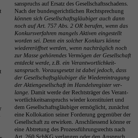
sanspruchs auf Ersatz des Gesellschaftss­chadens.
t
Nach der bun­des­gerichtlichen Recht­sprechung
kön­nen sich Gesellschafts­gläu­biger auch dann
noch auf Art. 757 Abs. 2
OR
berufen, wenn das
Konkursver­fahren man­gels Aktiv­en eingestellt
wor­den sei. Denn ein solch­er Konkurs könne
wieder­eröffnet wer­den, wenn nachträglich noch
zur Masse gehören­des Ver­mö­gen der Gesellschaft
ent­deckt werde, z.B. ein Ver­ant­wortlichkeit­
sanspruch. Voraus­ge­set­zt ist dabei jedoch, dass
t
der Gesellschafts­gläu­biger die Wiedere­in­tra­gung
der Aktienge­sellschaft im Han­del­sreg­is­ter ver­
lange.
Damit werde der Recht­sträger des Ver­ant­
wortlichkeit­sanspruchs wieder kon­sti­tu­iert und
dem Gesellschafts­gläu­biger ermöglicht, zunächst
r
eine Kol­loka­tion sein­er Forderung gegenüber der
­
Gesellschaft zu erwirken. Anschliessend könne er
eine Abtre­tung des Prozess­führungsrechts nach
Art. 260 SchKG ver­lan­gen oder den Anspruch
r