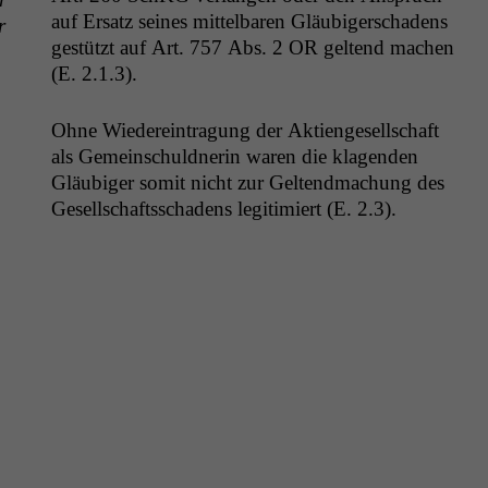
auf Ersatz seines mit­tel­baren Gläu­biger­schadens
r
gestützt auf Art. 757 Abs. 2
OR
gel­tend machen
(E. 2.1.3).
Ohne Wiedere­in­tra­gung der Aktienge­sellschaft
als Gemein­schuld­ner­in waren die kla­gen­den
Gläu­biger somit nicht zur Gel­tend­machung des
Gesellschaftss­chadens legit­imiert (E. 2.3).