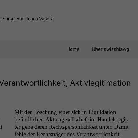
 • hrsg. von Juana Vasella
Home
Über swissblawg
Verantwortlichkeit, Aktivlegitimation
Mit der Löschung ein­er sich in Liq­ui­da­tion
befind­lichen Aktienge­sellschaft im Han­del­sreg­is­
t
ter gehe deren Rechtsper­sön­lichkeit unter. Damit
fehle der Recht­sträger des Ver­ant­wortlichkeit­