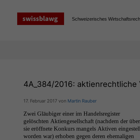
Zum
Inhalt
springen
Schweizerisches Wirtschaftsrecht
4A_384
/2016: aktienrechtliche 
17. Februar 2017
von
Martin Rauber
Zwei Gläu­biger ein­er im Han­del­sreg­is­ter
gelöscht­en Aktienge­sellschaft (nach­dem der über
sie eröffnete Konkurs man­gels Aktiv­en eingestell
wor­den war) erhoben gegen deren ehe­ma­li­gen