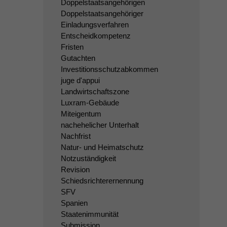
Doppelstaatsangehörigen
Doppelstaatsangehöriger
Einladungsverfahren
Entscheidkompetenz
Fristen
Gutachten
Investitionsschutzabkommen
juge d'appui
Landwirtschaftszone
Luxram-Gebäude
Miteigentum
nachehelicher Unterhalt
Nachfrist
Natur- und Heimatschutz
Notzuständigkeit
Revision
Schiedsrichterernennung
SFV
Spanien
Staatenimmunität
Submission