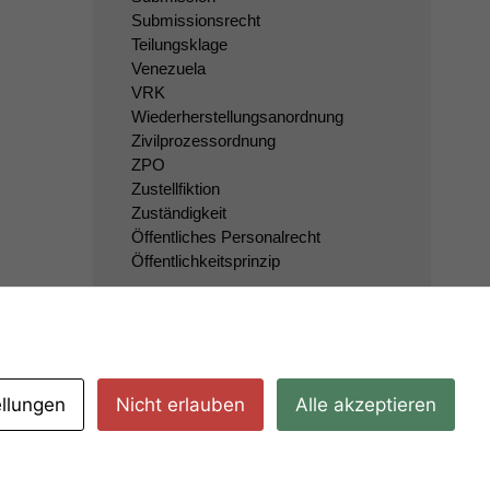
Submissionsrecht
Teilungsklage
Venezuela
VRK
Wiederherstellungsanordnung
Zivilprozessordnung
ZPO
Zustellfiktion
Zuständigkeit
Öffentliches Personalrecht
Öffentlichkeitsprinzip
ellungen
Nicht erlauben
Alle akzeptieren