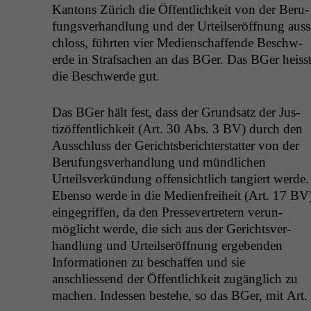
Kan­tons Zürich die Öffentlichkeit von der Beru­
fungsver­hand­lung und der Urteilseröff­nung auss
chloss, führten vier Medi­en­schaf­fende Beschw­
erde in Straf­sachen an das BGer. Das BGer heiss
die Beschw­erde gut.
Das BGer hält fest, dass der Grund­satz der Jus­
tizöf­fentlichkeit (Art. 30 Abs. 3
BV
) durch den
Auss­chluss der Gerichts­berichter­stat­ter von der
Beru­fungsver­hand­lung und mündlichen
Urteilsverkün­dung offen­sichtlich tang­iert werde.
Eben­so werde in die Medi­en­frei­heit (Art. 17
BV
einge­grif­f­en, da den Pres­sev­ertretern verun­
möglicht werde, die sich aus der Gerichtsver­
hand­lung und Urteilseröff­nung ergeben­den
Infor­ma­tio­nen zu beschaf­fen und sie
anschliessend der Öffentlichkeit zugänglich zu
machen. Indessen beste­he, so das BGer, mit Art.