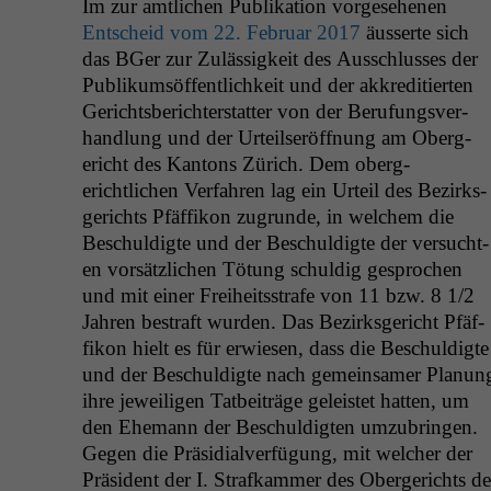
Im zur amtlichen Pub­lika­tion vorge­se­henen
Entscheid vom 22. Feb­ru­ar 2017
äusserte sich
das BGer zur Zuläs­sigkeit des Auss­chlusses der
Pub­likum­söf­fentlichkeit und der akkred­i­tierten
Gerichts­berichter­stat­ter von der Beru­fungsver­
hand­lung und der Urteilseröff­nung am Oberg­
ericht des Kan­tons Zürich. Dem oberg­
erichtlichen Ver­fahren lag ein Urteil des Bezirks­
gerichts Pfäf­fikon zugrunde, in welchem die
Beschuldigte und der Beschuldigte der ver­sucht­
en vorsät­zlichen Tötung schuldig gesprochen
und mit ein­er Frei­heitsstrafe von 11 bzw. 8 1/2
Jahren bestraft wur­den. Das Bezirks­gericht Pfäf­
fikon hielt es für erwiesen, dass die Beschuldigte
und der Beschuldigte nach gemein­samer Pla­nun
ihre jew­eili­gen Tat­beiträge geleis­tet hat­ten, um
den Ehe­mann der Beschuldigten umzubrin­gen.
Gegen die Prä­sidi­alver­fü­gung, mit welch­er der
Präsi­dent der I. Strafkam­mer des Oberg­erichts de