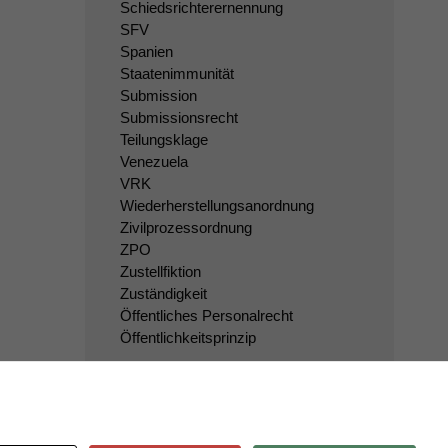
Schiedsrichterernennung
SFV
Spanien
Staatenimmunität
Submission
Submissionsrecht
Teilungsklage
Venezuela
VRK
Wiederherstellungsanordnung
Zivilprozessordnung
ZPO
Zustellfiktion
Zuständigkeit
Öffentliches Personalrecht
Öffentlichkeitsprinzip