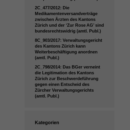
2C_477
/2012: Die
Medikamentenversandverträge
zwischen Ärzten des Kantons
Zürich und der ‘Zur Rose
AG
’ sind
bundesrechtswidrig (amtl. Publ.)
8C_903
/2017: Verwaltungsgericht
des Kantons Zürich kann
Weiterbeschäftigung anordnen
(amtl. Publ.)
2C_798
/2014: Das BGer verneint
die Legitimation des Kantons
Zürich zur Beschwerdeführung
gegen einen Entscheid des
Zürcher Verwaltungsgerichts
(amtl. Publ.)
Kategorien