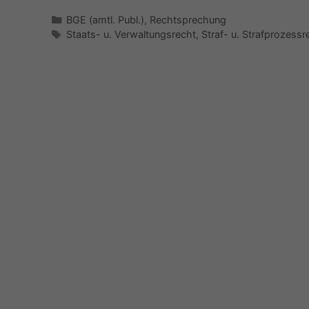
Kategorien
BGE (amtl. Publ.)
,
Rechtsprechung
Schlagwörter
Staats- u. Verwaltungsrecht
,
Straf- u. Strafprozessr