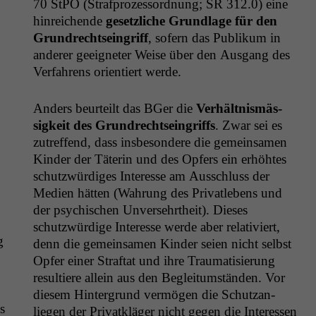
70 StPO (Straf­prozes­sor­d­nung;
SR
312.0) eine
hin­re­ichende
geset­zliche Grund­lage für den
Grun­drecht­se­in­griff
, sofern das Pub­likum in
ander­er geeigneter Weise über den Aus­gang des
Ver­fahrens ori­en­tiert werde.
Anders beurteilt das BGer die
Ver­hält­nis­mäs­
sigkeit des Grun­drecht­se­in­griffs
. Zwar sei es
zutr­e­f­fend, dass ins­beson­dere die gemein­samen
Kinder der Täterin und des Opfers ein erhöht­es
schutzwürdi­ges Inter­esse am Auss­chluss der
Medi­en hät­ten (Wahrung des Pri­vatlebens und
der psy­chis­chen Unversehrtheit). Dieses
schutzwürdi­ge Inter­esse werde aber rel­a­tiviert,
g
denn die gemein­samen Kinder seien nicht selb­st
Opfer ein­er Straftat und ihre Trau­ma­tisierung
resul­tiere allein aus den Beglei­tum­stän­den. Vor
diesem Hin­ter­grund ver­mö­gen die Schutzan­
s
liegen der Pri­vatk­läger nicht gegen die Inter­essen