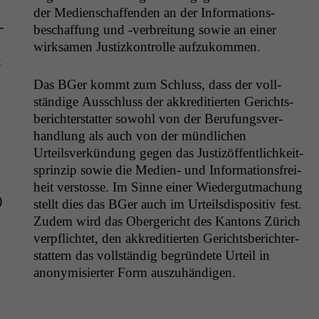
der Medi­en­schaf­fend­en an der Infor­ma­tions­
­
beschaf­fung und ‑ver­bre­itung sowie an ein­er
wirk­samen Jus­tizkon­trolle aufzukommen.
t
Das BGer kommt zum Schluss, dass der voll­
ständi­ge Auss­chluss der akkred­i­tierten Gerichts­
berichter­stat­ter sowohl von der Beru­fungsver­
hand­lung als auch von der mündlichen
Urteilsverkün­dung gegen das Jus­tizöf­fentlichkeit­
sprinzip sowie die Medi­en- und Infor­ma­tions­frei­
heit ver­stosse. Im Sinne ein­er Wiedergut­machung
)
stellt dies das BGer auch im Urteils­dis­pos­i­tiv fest.
Zudem wird das Oberg­ericht des Kan­tons Zürich
verpflichtet, den akkred­i­tierten Gerichts­berichter­
stat­tern das voll­ständig begrün­dete Urteil in
anonymisiert­er Form auszuhändigen.