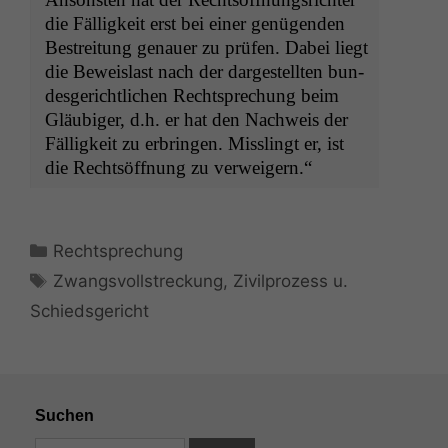
die Fäl­ligkeit erst bei ein­er genü­gen­den
Bestre­itung genauer zu prüfen. Dabei liegt
die Beweis­last nach der dargestell­ten bun­
des­gerichtlichen Recht­sprechung beim
Gläu­biger, d.h. er hat den Nach­weis der
Fäl­ligkeit zu erbrin­gen. Misslingt er, ist
die Recht­söff­nung zu verweigern.“
Kategorien
Rechtsprechung
Schlagwörter
Zwangsvollstreckung
,
Zivilprozess u.
Schiedsgericht
Suchen