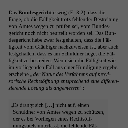
Das
Bun­des­gericht
erwog (E. 3.2), dass die
Frage, ob die Fäl­ligkeit trotz fehlen­der Bestre­itung
von Amtes wegen zu prüfen sei, vom Bun­des­
gericht noch nicht beurteilt wor­den sei. Das Bun­
des­gericht habe zwar fest­ge­hal­ten, dass die Fäl­
ligkeit vom Gläu­biger nachzuweisen ist, aber auch
fest­ge­hal­ten, dass es am Schuld­ner liege, die Fäl­
ligkeit zu bestre­it­en. Wenn sich die Fäl­ligkeit wie
im vor­liegen­den Fall aus ein­er Kündi­gung ergebe,
erscheine
„der Natur des Ver­fahrens auf pro­vi­
sorische Recht­söff­nung entsprechend eine dif­feren­
zierende Lösung als angemessen“
:
„
Es drängt sich […] nicht auf, einen
Schuld­ner von Amtes wegen zu schützen,
der es bei Vor­liegen eines Recht­söff­
nungsti­tels unter­lässt, die fehlende Fäl­