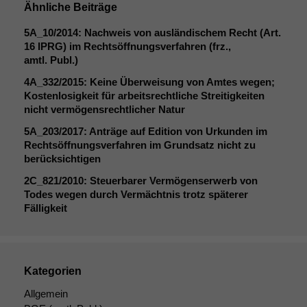
Ähnliche Beiträge
5A_10
/2014: Nachweis von ausländischem Recht (Art.
16
IPRG
) im Rechtsöffnungsverfahren (frz.,
amtl. Publ.)
4A_332
/2015: Keine Überweisung von Amtes wegen;
Kostenlosigkeit für arbeitsrechtliche Streitigkeiten
nicht vermögensrechtlicher Natur
5A_203
/2017: Anträge auf Edition von Urkunden im
Rechtsöffnungsverfahren im Grundsatz nicht zu
berücksichtigen
2C_821
/2010: Steuerbarer Vermögenserwerb von
Todes wegen durch Vermächtnis trotz späterer
Notwendige
Fälligkeit
Cookies
Diese
Cookies sind
nicht
Kategorien
optional, es
braucht sie,
Allgemein
damit die