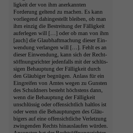
ligkeit der von ihm anerkan­nten
Forderung gel­tend zu machen. Es kann
vor­liegend dahingestellt bleiben, ob man
ihm einzig die Bestre­itung der Fäl­ligkeit
aufer­legen will […] oder ob man von ihm
[auch] die Glaub­haft­machung dieser Ein­
wen­dung ver­lan­gen will […]. Fehlt es an
dieser Ein­wen­dung, kann sich der Recht­
söff­nungsrichter jeden­falls mit der schlüs­
si­gen Behaup­tung der Fäl­ligkeit durch
den Gläu­biger beg­nü­gen. Anlass für ein
Ein­greifen von Amtes wegen zu Gun­sten
des Schuld­ners beste­ht höch­stens dann,
wenn die Behaup­tung der Fäl­ligkeit
unschlüs­sig oder offen­sichtlich halt­los ist
oder wenn die Behaup­tun­gen des Gläu­
bigers auf eine offen­sichtliche Ver­let­zung
zwin­gen­den Rechts hin­aus­laufen wür­den.
Anson­sten hat der Recht­söff­nungsrichter