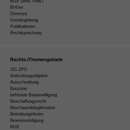
BGE
(amtl. Publ.)
Website
BVGer
korrekt
Diverses
angezeigt
Gesetzgebung
werden kann.
Publikationen
Rechtsprechung
Statistiken
Um unsere
Website zu
verbessern,
Rechts-/Themengebiete
zeichnen
101 ZPO
wir
Anfechtungsobjekte
anonyme
Ausschreibung
statistische
Daten auf.
Bauzone
befristete Baubewilligung
Beschaffungsrecht
Beschwerdelegitimation
Funktionalität
Einige
Betreibungsferien
Funktionen auf
Beweiswürdigung
dieser Website
BGE