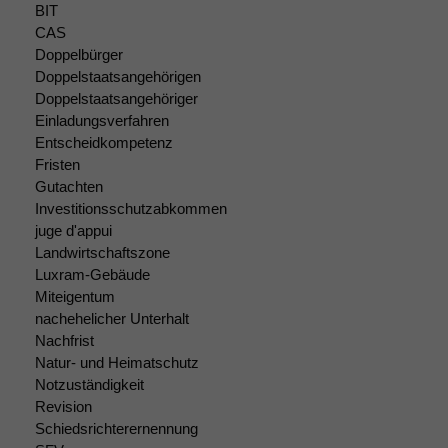
sind optional.
BIT
Wenn Sie
CAS
diese Option
Doppelbürger
deaktivieren,
Doppelstaatsangehörigen
kann die
Doppelstaatsangehöriger
Website nicht
Einladungsverfahren
zu 100%
Entscheidkompetenz
funktionieren.
Fristen
Gutachten
Investitionsschutzabkommen
Marketing
juge d'appui
Wir speichern
Landwirtschaftszone
anonyme Daten ab,
um interne
Luxram-Gebäude
marketingtechnische
Miteigentum
Auswertungen
nachehelicher Unterhalt
durchführen zu
Nachfrist
können. Diese helfen
Natur- und Heimatschutz
uns, unsere Website
Notzuständigkeit
zu verbessern.
Revision
Schiedsrichterernennung