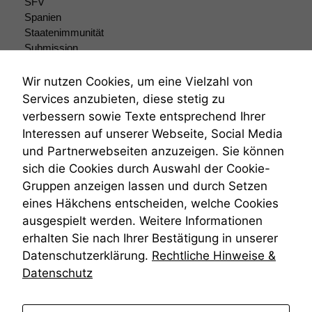
SFV
Spanien
Staatenimmunität
Submission
Submissionsrecht
Teilungsklage
Wir nutzen Cookies, um eine Vielzahl von
Venezuela
Services anzubieten, diese stetig zu
VRK
verbessern sowie Texte entsprechend Ihrer
Wiederherstellungsanordnung
Interessen auf unserer Webseite, Social Media
Zivilprozessordnung
und Partnerwebseiten anzuzeigen. Sie können
ZPO
sich die Cookies durch Auswahl der Cookie-
Zustellfiktion
Gruppen anzeigen lassen und durch Setzen
Zuständigkeit
Öffentliches Personalrecht
eines Häkchens entscheiden, welche Cookies
Öffentlichkeitsprinzip
ausgespielt werden. Weitere Informationen
erhalten Sie nach Ihrer Bestätigung in unserer
Datenschutzerklärung.
Rechtliche Hinweise &
Datenschutz