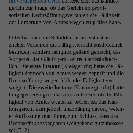
Im vor­liegen­den Urteil
äusserte sich das Bun­des­
gericht zur Frage, ob das Gericht im pro­vi­
sorischen Recht­söff­nungsver­fahren die Fäl­ligkeit
der Forderung von Amtes wegen zu prüfen habe.
Offen­bar hat­te die Schuld­ner­in im erstin­stan­
zlichen Ver­fahren die Fäl­ligkeit nicht aus­drück­lich
bestrit­ten, son­dern lediglich gel­tend gemacht, das
Vorge­hen der Gläu­bigerin sei rechtsmiss­bräuch­
lich. Die
erste Instanz
(Kreis­gericht) hat­te die Fäl­
ligkeit den­noch von Amtes wegen geprüft und die
Recht­söff­nung wegen fehlen­der Fäl­ligkeit ver­
weigert. Die
zweite Instanz
(Kan­ton­s­gericht) hat­te
hinge­gen erwogen, dass umstrit­ten sei, ob die Fäl­
ligkeit von Amtes wegen zu prüfen ist; das Kan­
ton­s­gericht kam jedoch unab­hängig davon, welch­
er Auf­fas­sung man folge, zum Schluss, dass das
Recht­söff­nungs­begehren weit­ge­hend gutzuheis­sen
sei (E. 2).