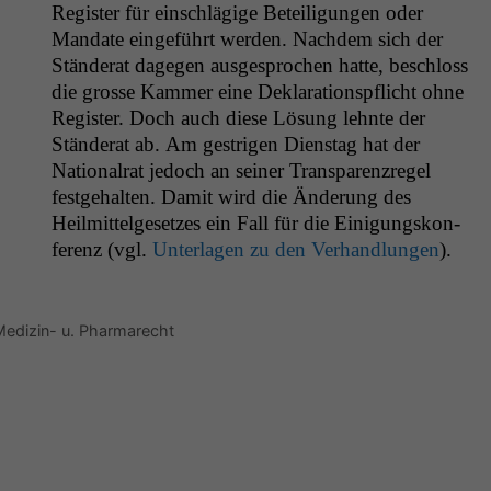
Reg­is­ter für ein­schlägige Beteili­gun­gen oder
Man­date einge­führt wer­den. Nach­dem sich der
Stän­der­at dage­gen aus­ge­sprochen hat­te, beschloss
die grosse Kam­mer eine Dekla­ra­tionspflicht ohne
Reg­is­ter. Doch auch diese Lösung lehnte der
Stän­der­at ab. Am gestri­gen Dien­stag hat der
Nation­al­rat jedoch an sein­er Trans­paren­zregel
fest­ge­hal­ten. Damit wird die Änderung des
Heilmit­telge­set­zes ein Fall für die Eini­gungskon­
ferenz (vgl.
Unter­la­gen zu den Ver­hand­lun­gen
).
Medizin- u. Pharmarecht