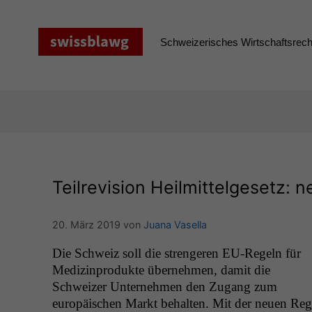
Zum
Inhalt
springen
Schweizerisches Wirtschaftsrecht
Teilrevision Heilmittelgesetz:
20. März 2019
von
Juana Vasella
Die Schweiz soll die stren­geren EU-Regeln für
Medi­z­in­pro­duk­te übernehmen, damit die
Schweiz­er Unternehmen den Zugang zum
europäis­chen Markt behal­ten. Mit der neuen Reg