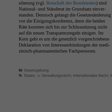
ulierung (vgl.
Botschaft des Bun­desrates
) sind
Nation­al- und Stän­der­at im Grund­satz ein­ver­
standen. Den­noch gelangt die Geset­zesän­derung
vor die Eini­gungskon­ferenz, denn die bei­den
Räte kon­nten sich bis zur Schlusssitzung nicht
auf die neuen Trans­paren­zregeln eini­gen. Im
Kern geht es um die geset­zlich vorgeschriebene
Dekla­ra­tion von Inter­essen­bindun­gen der medi­
zinisch-phar­mazeutis­chen Fachpersonen.
Kategorien
Gesetzgebung
Schlagwörter
Staats- u. Verwaltungsrecht
,
Internationales Recht
,