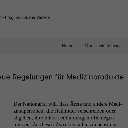
 • hrsg. von Juana Vasella
Home
Über swissblawg
 neue Regelungen für Medizinprodukte
Der Nation­al­rat will, dass Ärzte und andere Medi­
z­inalper­so­n­en, die Heilmit­tel ver­schreiben oder
abgeben, ihre Inter­essen­bindun­gen offen­le­gen
­
müssen. Zu diesen Zweck­en sollte zunächst ein