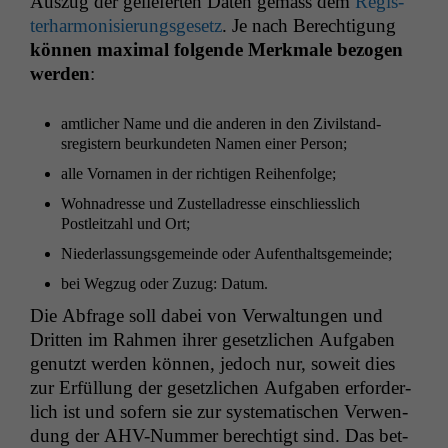
Auszug der geliefer­ten Dat­en gemäss dem
Reg­is­
ter­har­mon­isierungs­ge­setz
. Je nach Berech­ti­gung
kön­nen max­i­mal fol­gende Merk­male bezo­gen
wer­den
:
amtlich­er Name und die anderen in den Zivil­stand­
sreg­is­tern beurkun­de­ten Namen ein­er Person;
alle Vor­na­men in der richti­gen Reihenfolge;
Wohnadresse und Zustel­ladresse ein­schliesslich
Postleitzahl und Ort;
Nieder­las­sungs­ge­meinde oder Aufenthaltsgemeinde;
bei Wegzug oder Zuzug: Datum.
Die Abfrage soll dabei von Ver­wal­tun­gen und
Drit­ten im Rah­men ihrer geset­zlichen Auf­gaben
genutzt wer­den kön­nen, jedoch nur, soweit dies
zur Erfül­lung der geset­zlichen Auf­gaben erforder­
lich ist und sofern sie zur sys­tem­a­tis­chen Ver­wen­
dung der AHV-Num­mer berechtigt sind. Das bet­