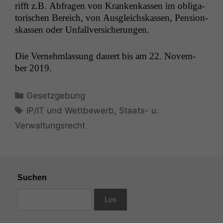
rifft z.B. Abfra­gen von Krankenkassen im oblig­a­
torischen Bere­ich, von Aus­gle­ich­skassen, Pen­sion­
skassen oder Unfallversicherungen.
Die Vernehm­las­sung dauert bis am 22. Novem­
ber 2019.
Kategorien
Gesetzgebung
Schlagwörter
IP/IT und Wettbewerb
,
Staats- u.
Verwaltungsrecht
Suchen