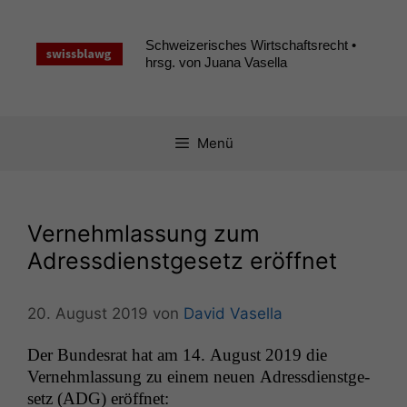
Zum
Inhalt
Schweizerisches Wirtschaftsrecht •
springen
hrsg. von Juana Vasella
Menü
Vernehmlassung zum
Adressdienstgesetz eröffnet
20. August 2019
von
David Vasella
Der Bun­desrat hat am 14. August 2019 die
Vernehm­las­sung zu einem neuen Adress­di­en­st­ge­
setz (
ADG
) eröffnet: