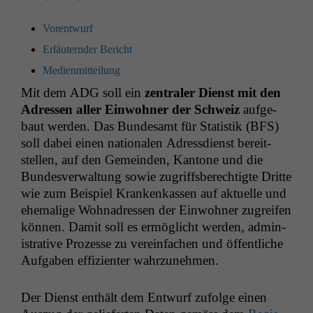
Voren­twurf
Erläutern­der Bericht
Medi­en­mit­teilung
Mit dem
ADG
soll ein
zen­traler Dienst mit den
Adressen aller Ein­wohn­er der Schweiz
aufge­
baut wer­den. Das Bun­de­samt für Sta­tis­tik (
BFS
)
soll dabei einen nationalen Adress­di­enst bere­it­
stellen, auf den Gemein­den, Kan­tone und die
Bun­desver­wal­tung sowie zugriffs­berechtigte Dritte
wie zum Beispiel Krankenkassen auf aktuelle und
ehe­ma­lige Wohnadressen der Ein­wohn­er zugreifen
kön­nen. Damit soll es ermöglicht wer­den, admin­
is­tra­tive Prozesse zu vere­in­fachen und öffentliche
Auf­gaben effizien­ter wahrzunehmen.
Der Dienst enthält dem Entwurf zufolge einen