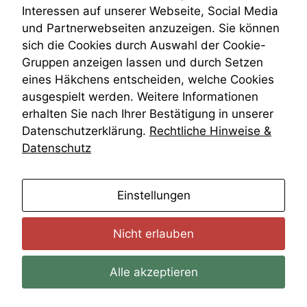
Auswertungen
Wiederherstellungsanordnung
Interessen auf unserer Webseite, Social Media
durchführen zu
Zivilprozessordnung
und Partnerwebseiten anzuzeigen. Sie können
können. Diese helfen
ZPO
uns, unsere Website
sich die Cookies durch Auswahl der Cookie-
Zustellfiktion
zu verbessern.
Gruppen anzeigen lassen und durch Setzen
Zuständigkeit
Öffentliches Personalrecht
eines Häkchens entscheiden, welche Cookies
Öffentlichkeitsprinzip
ausgespielt werden. Weitere Informationen
erhalten Sie nach Ihrer Bestätigung in unserer
Datenschutzerklärung.
Rechtliche Hinweise &
Datenschutz
anmelden
Einstellungen
Nicht erlauben
Alle akzeptieren