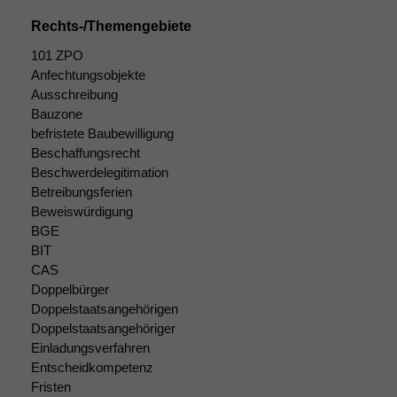
Cookies
Rechts-/Themengebiete
Diese
Cookies sind
101 ZPO
nicht
Anfechtungsobjekte
optional, es
Ausschreibung
braucht sie,
Bauzone
damit die
Website
befristete Baubewilligung
korrekt
Beschaffungsrecht
angezeigt
Beschwerdelegitimation
werden kann.
Betreibungsferien
Beweiswürdigung
BGE
Statistiken
BIT
Um unsere
CAS
Website zu
Doppelbürger
verbessern,
Doppelstaatsangehörigen
zeichnen
Doppelstaatsangehöriger
wir
Einladungsverfahren
anonyme
Entscheidkompetenz
statistische
Fristen
Daten auf.