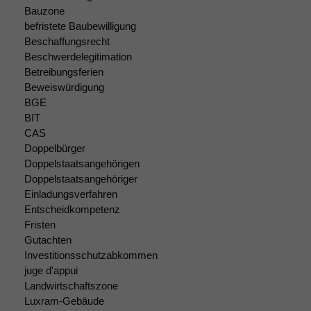
Funktionalität
Bauzone
Einige
befristete Baubewilligung
Funktionen auf
Beschaffungsrecht
dieser Website
Beschwerdelegitimation
sind optional.
Betreibungsferien
Wenn Sie
diese Option
Beweiswürdigung
deaktivieren,
BGE
kann die
BIT
Website nicht
CAS
zu 100%
Doppelbürger
funktionieren.
Doppelstaatsangehörigen
Doppelstaatsangehöriger
Einladungsverfahren
Marketing
Entscheidkompetenz
Wir speichern
Fristen
anonyme Daten ab,
Gutachten
um interne
Investitionsschutzabkommen
marketingtechnische
juge d'appui
Auswertungen
Landwirtschaftszone
durchführen zu
können. Diese helfen
Luxram-Gebäude