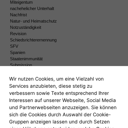
uns, unsere Website
Miteigentum
zu verbessern.
nachehelicher Unterhalt
Nachfrist
Natur- und Heimatschutz
Notzuständigkeit
Revision
Schiedsrichterernennung
SFV
Spanien
Staatenimmunität
Submission
Submissionsrecht
Teilungsklage
Wir nutzen Cookies, um eine Vielzahl von
Venezuela
Services anzubieten, diese stetig zu
VRK
verbessern sowie Texte entsprechend Ihrer
Wiederherstellungsanordnung
Interessen auf unserer Webseite, Social Media
Zivilprozessordnung
und Partnerwebseiten anzuzeigen. Sie können
ZPO
sich die Cookies durch Auswahl der Cookie-
Zustellfiktion
Gruppen anzeigen lassen und durch Setzen
Zuständigkeit
Öffentliches Personalrecht