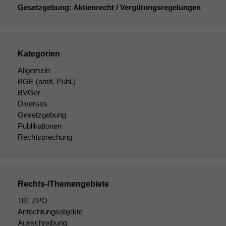
nicht
Gesetzgebung: Aktienrecht / Vergütungsregelungen
optional, es
braucht sie,
damit die
Website
Kategorien
korrekt
angezeigt
Allgemein
werden kann.
BGE
(amtl. Publ.)
BVGer
Diverses
Statistiken
Gesetzgebung
Um unsere
Publikationen
Website zu
Rechtsprechung
verbessern,
zeichnen
wir
anonyme
statistische
Rechts-/Themengebiete
Daten auf.
101 ZPO
Anfechtungsobjekte
Ausschreibung