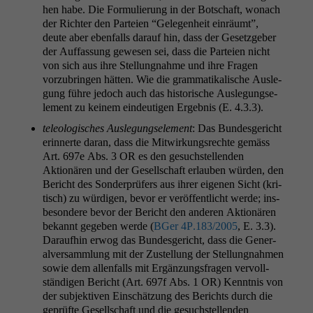
hen habe. Die For­mulierung in der Botschaft, wonach
der Richter den Parteien “Gele­gen­heit ein­räumt”,
deute aber eben­falls darauf hin, dass der Geset­zge­ber
der Auf­fas­sung gewe­sen sei, dass die Parteien nicht
von sich aus ihre Stel­lung­nahme und ihre Fra­gen
vorzubrin­gen hät­ten. Wie die gram­matikalis­che Ausle­
gung führe jedoch auch das his­torische Ausle­gungse­
le­ment zu keinem ein­deuti­gen Ergeb­nis (E. 4.3.3).
tele­ol­o­gis­ches Ausle­gungse­le­ment
: Das Bun­des­gericht
erin­nerte daran, dass die Mitwirkungsrechte gemäss
Art. 697e Abs. 3
OR
es den gesuch­stel­len­den
Aktionären und der Gesellschaft erlauben wür­den, den
Bericht des Son­der­prüfers aus ihrer eige­nen Sicht (kri­
tisch) zu würdi­gen, bevor er veröf­fentlicht werde; ins­
beson­dere bevor der Bericht den anderen Aktionären
bekan­nt gegeben werde (
BGer
4P
.183/2005
, E. 3.3).
Daraufhin erwog das Bun­des­gericht, dass die Gen­er­
alver­samm­lung mit der Zustel­lung der Stel­lung­nah­men
sowie dem allen­falls mit Ergänzungs­fra­gen ver­voll­
ständi­gen Bericht (Art. 697f Abs. 1
OR
) Ken­nt­nis von
der sub­jek­tiv­en Ein­schätzung des Berichts durch die
geprüfte Gesellschaft und die gesuch­stel­len­den