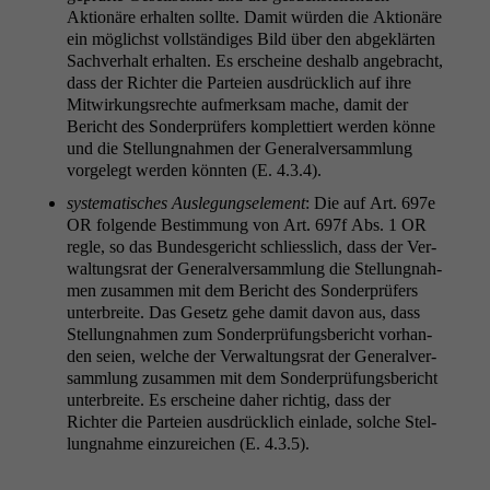
Aktionäre erhal­ten sollte. Damit wür­den die Aktionäre
ein möglichst voll­ständi­ges Bild über den abgek­lärten
Sachver­halt erhal­ten. Es erscheine deshalb ange­bracht,
dass der Richter die Parteien aus­drück­lich auf ihre
Mitwirkungsrechte aufmerk­sam mache, damit der
Bericht des Son­der­prüfers kom­plet­tiert wer­den könne
und die Stel­lung­nah­men der Gen­er­alver­samm­lung
vorgelegt wer­den kön­nten (E. 4.3.4).
sys­tem­a­tis­ches Ausle­gungse­le­ment
: Die auf Art. 697e
OR
fol­gende Bes­tim­mung von
Art. 697f Abs. 1
OR
regle, so das Bun­des­gericht schliesslich, dass der Ver­
wal­tungsrat der Gen­er­alver­samm­lung die Stel­lung­nah­
men zusam­men mit dem Bericht des Son­der­prüfers
unter­bre­ite. Das Gesetz gehe damit davon aus, dass
Stel­lung­nah­men zum Son­der­prü­fungs­bericht vorhan­
den seien, welche der Ver­wal­tungsrat der Gen­er­alver­
samm­lung zusam­men mit dem Son­der­prü­fungs­bericht
unter­bre­ite. Es erscheine daher richtig, dass der
Richter die Parteien aus­drück­lich ein­lade, solche Stel­
lung­nahme einzure­ichen (E. 4.3.5).