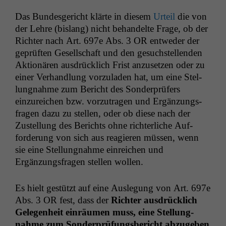
Das Bun­des­gericht klärte in diesem
Urteil
die von
der Lehre (bis­lang) nicht behan­delte Frage, ob der
Richter nach Art. 697e Abs. 3
OR
entwed­er der
geprüften Gesellschaft und den gesuch­stel­len­den
Aktionären aus­drück­lich Frist anzuset­zen oder zu
ein­er Ver­hand­lung vorzu­laden hat, um eine Stel­
lung­nahme zum Bericht des Son­der­prüfers
einzure­ichen bzw. vorzu­tra­gen und Ergänzungs­
fra­gen dazu zu stellen, oder ob diese nach der
Zustel­lung des Berichts ohne richter­liche Auf­
forderung von sich aus reagieren müssen, wenn
sie eine Stel­lung­nahme ein­re­ichen und
Ergänzungs­fra­gen stellen wollen.
Es hielt gestützt auf eine Ausle­gung von Art. 697e
Abs. 3
OR
fest, dass der
Richter aus­drück­lich
Gele­gen­heit ein­räu­men muss, eine Stel­lung­
nahme zum Son­der­prü­fungs­bericht abzugeben