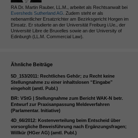
RA Dr. Martin Rauber, LL.M., arbeitet als Rechtsanwalt bei
Eversheds Sutherland AG
. Zudem steht er als
nebenamtlicher Ersatzrichter am Bezirksgericht Horgen im
Einsatz. Er studierte an der Universität Freiburg i.Ue., der
Université Libre de Bruxelles sowie an der University of
Edinburgh (LL.M. Commercial Law).
Ähnliche Beiträge
5D_153
/2011: Rechtliches Gehör; zu Recht keine
Stellungnahme zu einer inhaltslosen “Eingabe”
eingeholt (amtl. Publ.)
BR
: VStG | Stellungnahme zum Bericht
WAK
‑N betr.
Entwurf zur Praxisanpassung Meldeverfahren
(Parlamentar. Initiative)
Notwendige
4D_66
/2012: Kostenverteilung beim Entscheid über
Cookies
vorsorgliche Beweisführung nach Ergänzungsfragen;
Diese
Willkür (HGer
AG
) (amtl. Publ.)
Cookies sind