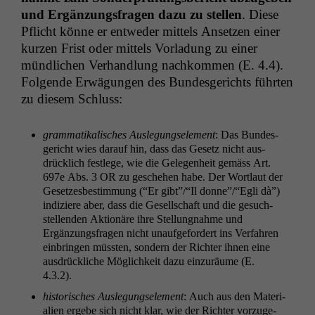
und Ergänzungs­fra­gen dazu zu stellen
. Diese
Pflicht könne er entwed­er mit­tels Anset­zen ein­er
kurzen Frist oder mit­tels Vor­ladung zu ein­er
mündlichen Ver­hand­lung nachkom­men (E. 4.4).
Fol­gende Erwä­gun­gen des Bun­des­gerichts führten
zu diesem Schluss:
gram­matikalis­ches Ausle­gungse­le­ment
: Das Bun­des­
gericht wies darauf hin, dass das Gesetz nicht aus­
drück­lich fes­tlege, wie die Gele­gen­heit gemäss Art.
697e Abs. 3
OR
zu geschehen habe. Der Wort­laut der
Geset­zes­bes­tim­mung (“Er gibt”/“Il donne”/“Egli dà”)
indiziere aber, dass die Gesellschaft und die gesuch­
stel­len­den Aktionäre ihre Stel­lung­nahme und
Ergänzungs­fra­gen nicht unaufge­fordert ins Ver­fahren
ein­brin­gen müssten, son­dern der Richter ihnen eine
aus­drück­liche Möglichkeit dazu einzuräume (E.
4.3.2).
his­torisches Ausle­gungse­le­ment
: Auch aus den Mate­ri­
alien ergebe sich nicht klar, wie der Richter vorzuge­