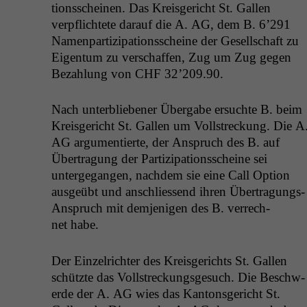
tion­ss­cheinen. Das Kreis­gericht St. Gallen
verpflichtete darauf die A.
AG
, dem B. 6’291
Namen­par­tizipa­tion­ss­cheine der Gesellschaft zu
Eigen­tum zu ver­schaf­fen, Zug um Zug gegen
Bezahlung von
CHF
32’209.90.
Nach unterblieben­er Über­gabe ersuchte B. beim
Kreis­gericht St. Gallen um Voll­streck­ung. Die A
AG
argu­men­tierte, der Anspruch des B. auf
Über­tra­gung der Par­tizipa­tion­ss­cheine sei
unterge­gan­gen, nach­dem sie eine Call Option
aus­geübt und anschliessend ihren Über­tra­gungs-
Anspruch mit dem­jeni­gen des B. ver­rech­
net habe.
Der Einzel­richter des Kreis­gerichts St. Gallen
schützte das Voll­streck­ungs­ge­such. Die Beschw­
erde der A.
AG
wies das Kan­ton­s­gericht St.