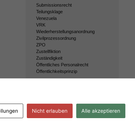
Submissionsrecht
Teilungsklage
Venezuela
VRK
Wiederherstellungsanordnung
Zivilprozessordnung
ZPO
Zustellfiktion
Zuständigkeit
Öffentliches Personalrecht
Öffentlichkeitsprinzip
ellungen
Nicht erlauben
Alle akzeptieren