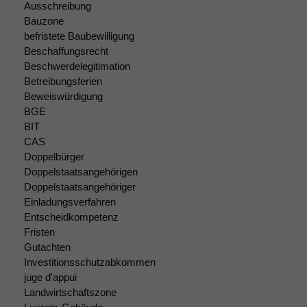
Cookies sind
Ausschreibung
nicht
Bauzone
optional, es
befristete Baubewilligung
braucht sie,
Beschaffungsrecht
damit die
Beschwerdelegitimation
Website
Betreibungsferien
korrekt
Beweiswürdigung
angezeigt
werden kann.
BGE
BIT
CAS
Doppelbürger
Statistiken
Um unsere
Doppelstaatsangehörigen
Website zu
Doppelstaatsangehöriger
verbessern,
Einladungsverfahren
zeichnen
Entscheidkompetenz
wir
Fristen
anonyme
Gutachten
statistische
Investitionsschutzabkommen
Daten auf.
juge d'appui
Landwirtschaftszone