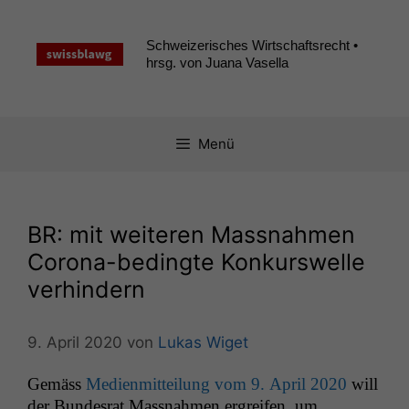
Zum
Inhalt
Schweizerisches Wirtschaftsrecht •
springen
hrsg. von Juana Vasella
Menü
BR
: mit weiteren Massnahmen
Corona-bedingte Konkurswelle
verhindern
9. April 2020
von
Lukas Wiget
Gemäss
Medi­en­mit­teilung vom 9. April 2020
will
der Bun­desrat Mass­nah­men ergreifen, um