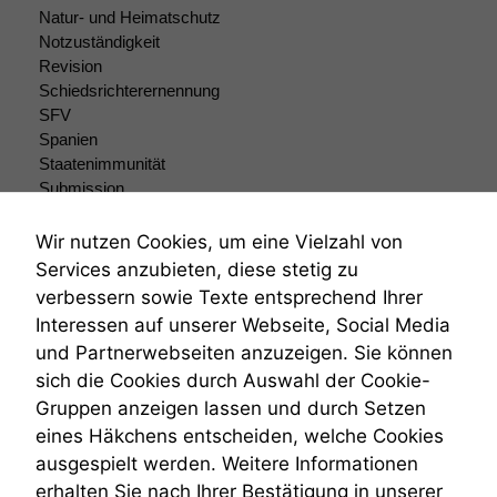
Natur- und Heimatschutz
Notzuständigkeit
Revision
Schiedsrichterernennung
SFV
Spanien
Staatenimmunität
Submission
Submissionsrecht
Teilungsklage
Wir nutzen Cookies, um eine Vielzahl von
Venezuela
Services anzubieten, diese stetig zu
VRK
verbessern sowie Texte entsprechend Ihrer
Wiederherstellungsanordnung
Interessen auf unserer Webseite, Social Media
Zivilprozessordnung
und Partnerwebseiten anzuzeigen. Sie können
ZPO
sich die Cookies durch Auswahl der Cookie-
Zustellfiktion
Gruppen anzeigen lassen und durch Setzen
Zuständigkeit
Öffentliches Personalrecht
eines Häkchens entscheiden, welche Cookies
Öffentlichkeitsprinzip
ausgespielt werden. Weitere Informationen
erhalten Sie nach Ihrer Bestätigung in unserer