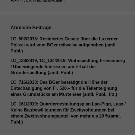
PARTNER Rechtsanwälte
.
optional, es
braucht sie,
damit die
Website
korrekt
Ähnliche Beiträge
angezeigt
werden kann.
1C_502
/2015: Revidiertes Gesetz über die Luzerner
Polizei wird vom BGer teilweise aufgehoben (amtl.
Publ.)
Statistiken
1C_128
/2019,
1C_134
/2019: Wohnsiedlung Friesenberg
Um unsere
/ Überwiegende Interessen am Erhalt der
Website zu
Gründersiedlung (amtl. Publ.)
verbessern,
1C_716
/2013: Das BGer bestätigt die Höhe der
zeichnen
Entschädigung von Fr. 520.– für die Teilenteignung
wir
eines Grundstücks am Murtensee (amtl. Publ., frz.)
anonyme
statistische
1C_161
/2019: Quartiergestaltungsplan Lag-Pign, Laax /
Daten auf.
Keine Baubewilligungen für Zweitwohnungen bei
einem Zweitwohnungsanteil von mehr als 20 %(amtl.
Publ.)
Funktionalität
Einige