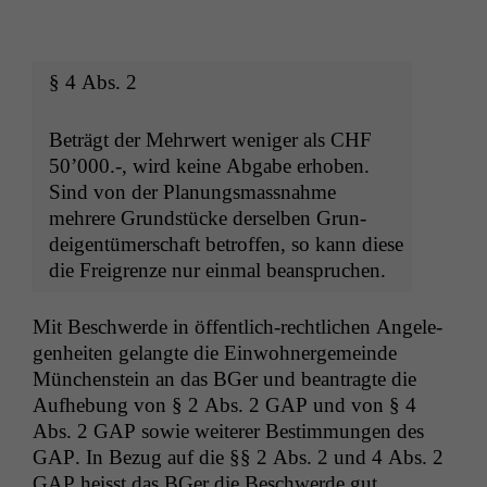
§ 4 Abs. 2
Beträgt der Mehrw­ert weniger als
CHF
50’000.-, wird keine Abgabe erhoben.
Sind von der Pla­nungs­mass­nahme
mehrere Grund­stücke der­sel­ben Grun­
deigen­tümer­schaft betrof­fen, so kann diese
die Frei­gren­ze nur ein­mal beanspruchen.
Mit Beschw­erde in öffentlich-rechtlichen Angele­
gen­heit­en gelangte die Ein­wohn­erge­meinde
München­stein an das BGer und beantragte die
Aufhe­bung von § 2 Abs. 2
GAP
und von § 4
Abs. 2
GAP
sowie weit­er­er Bes­tim­mungen des
GAP
. In Bezug auf die §§ 2 Abs. 2 und 4 Abs. 2
GAP
heisst das BGer die Beschw­erde gut.