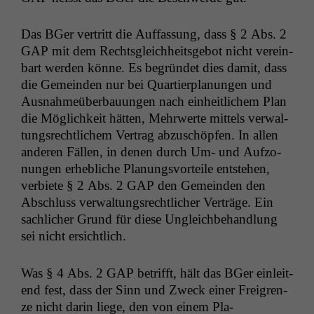
Das BGer ver­tritt die Auf­fas­sung, dass § 2 Abs. 2
GAP
mit dem Rechts­gle­ich­heits­ge­bot nicht vere­in­
bart wer­den könne. Es begrün­det dies damit, dass
die Gemein­den nur bei Quartier­pla­nun­gen und
Aus­nah­meüber­bau­un­gen nach ein­heitlichem Plan
die Möglichkeit hät­ten, Mehrw­erte mit­tels ver­wal­
tungsrechtlichem Ver­trag abzuschöpfen. In allen
anderen Fällen, in denen durch Um- und Auf­zo­
nun­gen erhe­bliche Pla­nungsvorteile entste­hen,
ver­bi­ete § 2 Abs. 2
GAP
den Gemein­den den
Abschluss ver­wal­tungsrechtlich­er Verträge. Ein
sach­lich­er Grund für diese Ungle­ich­be­hand­lung
sei nicht ersichtlich.
Was § 4 Abs. 2
GAP
bet­rifft, hält das BGer ein­lei­t­
end fest, dass der Sinn und Zweck ein­er Frei­gren­
ze nicht darin liege, den von einem Pla­