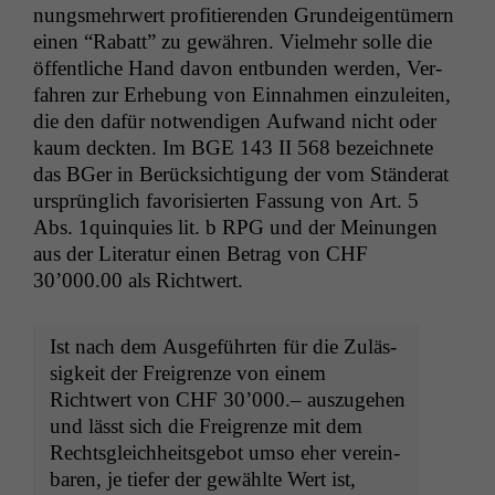
nungsmehrw­ert prof­i­tieren­den Grun­deigen­tümern
einen “Rabatt” zu gewähren. Vielmehr solle die
öffentliche Hand davon ent­bun­den wer­den, Ver­
fahren zur Erhe­bung von Ein­nah­men einzuleit­en,
die den dafür notwendi­gen Aufwand nicht oder
kaum deck­ten. Im
BGE
143
II
568 beze­ich­nete
das BGer in Berück­sich­ti­gung der vom Stän­der­at
ursprünglich favorisierten Fas­sung von Art. 5
Abs. 1quinquies lit. b
RPG
und der Mei­n­un­gen
aus der Lit­er­atur einen Betrag von
CHF
30’000.00 als Richtwert.
Ist nach dem Aus­ge­führten für die Zuläs­
sigkeit der Frei­gren­ze von einem
Richtwert von
CHF
30’000.– auszuge­hen
und lässt sich die Frei­gren­ze mit dem
Rechts­gle­ich­heits­ge­bot umso eher vere­in­
baren, je tiefer der gewählte Wert ist,