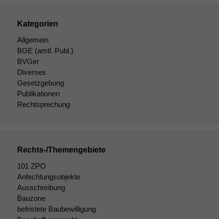
Funktionen auf
dieser Website
Kategorien
sind optional.
Wenn Sie
Allgemein
diese Option
BGE
(amtl. Publ.)
deaktivieren,
BVGer
kann die
Diverses
Website nicht
Gesetzgebung
zu 100%
Publikationen
funktionieren.
Rechtsprechung
Marketing
Wir speichern
anonyme Daten ab,
Rechts-/Themengebiete
um interne
101 ZPO
marketingtechnische
Anfechtungsobjekte
Auswertungen
durchführen zu
Ausschreibung
können. Diese helfen
Bauzone
uns, unsere Website
befristete Baubewilligung
zu verbessern.