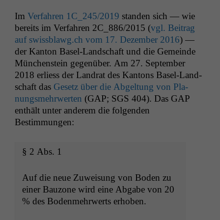
Im
Ver­fahren
1C_245
/2019
standen sich — wie
bere­its im Ver­fahren
2C_886
/2015 (
vgl. Beitrag
auf swissblawg.ch vom 17. Dezem­ber 2016
) —
der Kan­ton Basel-Land­schaft und die Gemeinde
München­stein gegenüber. Am 27. Sep­tem­ber
2018 erliess der Lan­drat des Kan­tons Basel-Land­
schaft das
Gesetz über die Abgel­tung von Pla­
nungsmehrw­erten
(
GAP
;
SGS
404). Das
GAP
enthält unter anderem die fol­gen­den
Bestimmungen:
§ 2 Abs. 1
Auf die neue Zuweisung von Boden zu
ein­er Bau­zone wird eine Abgabe von 20
% des Boden­mehrw­erts erhoben.