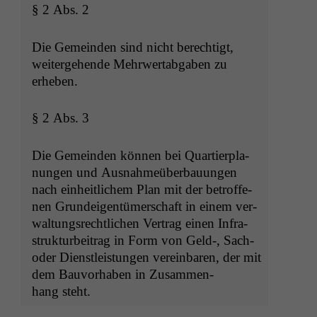
§ 2 Abs. 2
Die Gemein­den sind nicht berechtigt,
weit­erge­hende Mehrw­ertab­gaben zu
erheben.
§ 2 Abs. 3
Die Gemein­den kön­nen bei Quartier­pla­
nun­gen und Aus­nah­meüber­bau­un­gen
nach ein­heitlichem Plan mit der betrof­fe­
nen Grun­deigen­tümer­schaft in einem ver­
wal­tungsrechtlichen Ver­trag einen Infra­
struk­turbeitrag in Form von Geld‑, Sach-
oder Dien­stleis­tun­gen vere­in­baren, der mit
dem Bau­vorhaben in Zusam­men­
hang steht.