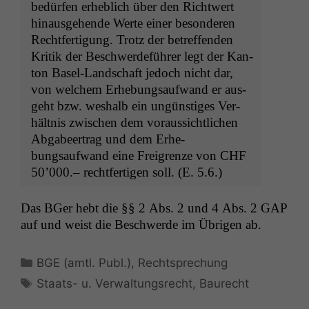
bedür­fen erhe­blich über den Richtwert
hin­aus­ge­hende Werte ein­er beson­deren
Recht­fer­ti­gung. Trotz der betr­e­f­fend­en
Kri­tik der Beschw­erde­führer legt der Kan­
ton Basel-Land­schaft jedoch nicht dar,
von welchem Erhe­bungsaufwand er aus­
ge­ht bzw. weshalb ein ungün­stiges Ver­
hält­nis zwis­chen dem voraus­sichtlichen
Abgabeer­trag und dem Erhe­
bungsaufwand eine Frei­gren­ze von
CHF
50’000.– recht­fer­ti­gen soll. (E. 5.6.)
Das BGer hebt die §§ 2 Abs. 2 und 4 Abs. 2
GAP
auf und weist die Beschw­erde im Übri­gen ab.
Kategorien
BGE (amtl. Publ.)
,
Rechtsprechung
Schlagwörter
Staats- u. Verwaltungsrecht
,
Baurecht