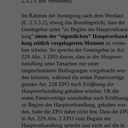
2.3.2 f. mit Verweisen).
Im Rah­men der Ausle­gung nach dem Wort­laut
(E. 2.3.3.2), erwog das Bun­des­gericht, dass der
Geset­zge­ber unter “zu Beginn der Hauptver­hand
lung”
einen der “eigentlichen” Hauptver­hand
lung zeitlich vorge­lagerten Moment
zu ver­ste­
hen scheine. So spreche der Geset­zge­ber in Art.
229 Abs. 1
ZPO
davon, dass
in der Hauptver­
hand­lung
neue Tat­sachen nur unter
eingeschränk­ten Bedin­gun­gen vorge­bracht wer­
den kön­nten, während die ersten Parteivorträge
gemäss Art. 228
ZPO
nach Eröff­nung
der
Hauptver­hand­lung
gehal­ten wür­den. Ob die
ersten Parteivorträge unmit­tel­bar nach Eröff­nung
zu Beginn der Hauptver­hand­lung, gehal­ten wer­
den, halte die
ZPO
dabei nicht fest. Dass die
ZP
in Art. 229 Abs. 2
ZPO
vom Beginn der
Hauptver­hand­lung spreche und nicht auf die in