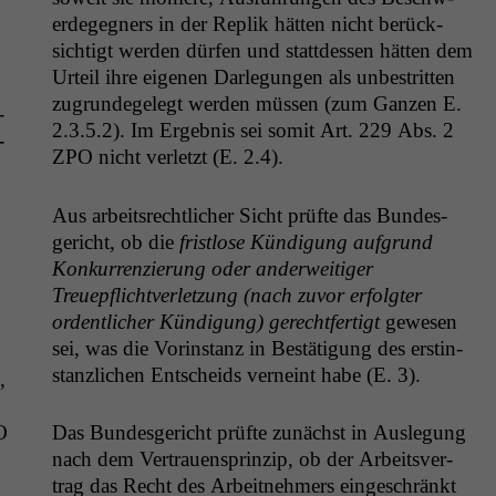
erdegeg­n­ers in der Rep­lik hät­ten nicht berück­
sichtigt wer­den dür­fen und stattdessen hät­ten dem
Urteil ihre eige­nen Dar­legun­gen als unbe­strit­ten
zugrun­degelegt wer­den müssen (zum Ganzen E.
­
2.3.5.2). Im Ergeb­nis sei somit Art. 229 Abs. 2
­
ZPO
nicht ver­let­zt (E. 2.4).
Aus arbeit­srechtlich­er Sicht prüfte das Bun­des­
gericht, ob die
frist­lose Kündi­gung auf­grund
Konkur­ren­zierung oder ander­weit­iger
Treuepflichtver­let­zung (nach zuvor erfol­gter
ordentlich­er Kündi­gung) gerecht­fer­tigt
gewe­sen
sei, was die Vorin­stanz in Bestä­ti­gung des erstin­
stan­zlichen Entschei­ds verneint habe (E. 3).
,
O
Das Bun­des­gericht prüfte zunächst in Ausle­gung
nach dem Ver­trauen­sprinzip, ob der Arbeitsver­
trag das Recht des Arbeit­nehmers eingeschränkt