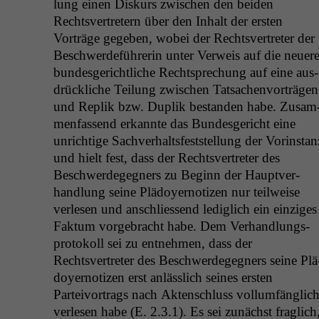
lung einen Diskurs zwis­chen den bei­den
Rechtsvertretern über den Inhalt der ersten
Vorträge gegeben, wobei der Rechtsvertreter der
Beschw­erde­führerin unter Ver­weis auf die neuer
bun­des­gerichtliche Recht­sprechung auf eine aus­
drück­liche Teilung zwis­chen Tat­sachen­vorträ­gen
und Rep­lik bzw. Dup­lik bestanden habe. Zusam
men­fassend erkan­nte das Bun­des­gericht eine
unrichtige Sachver­halts­fest­stel­lung der Vorin­stan
und hielt fest, dass der Rechtsvertreter des
Beschw­erdegeg­n­ers zu Beginn der Hauptver­
hand­lung seine Plä­doy­er­noti­zen nur teil­weise
ver­lesen und anschliessend lediglich ein einziges
Fak­tum vorge­bracht habe. Dem Ver­hand­lungs-
pro­tokoll sei zu ent­nehmen, dass der
Rechtsvertreter des Beschw­erdegeg­n­ers seine Plä
doy­er­noti­zen erst anlässlich seines ersten
Parteivor­trags nach Akten­schluss vol­lum­fänglic
ver­lesen habe (E. 2.3.1). Es sei zunächst fraglich