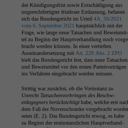
der Kündi­gungs­frist sowie Entschädi­gung aus
ungerecht­fer­tigter frist­los­er Ent­las­sung, befasste
sich das Bun­des­gericht im Urteil
4A_50
/2021
vom 6. Sep­tem­ber 2021
haupt­säch­lich mit der
Frage, wie lange neue Tat­sachen und Beweis­mit­
tel zu Beginn der Hauptver­hand­lung noch vorge
bracht wer­den kön­nen. In ein­er ver­tieften
Auseinan­der­set­zung mit
Art. 229 Abs. 2
ZPO
hielt das Bun­des­gericht fest, dass neue Tat­sachen
und Beweis­mit­tel vor den ersten Parteivorträ­gen
ins Ver­fahren einge­bracht wer­den müssen.
Strit­tig war zunächst, ob die Vorin­stanz
zu
Unrecht Tat­sachen­vor­brin­gen des Beschw­
erdegeg­n­ers berück­sichtigt
habe, welche erst nac
dem Fall der Noven­schranke vorge­bracht wor­de
seien (E. 2). Das Bun­des­gericht erwog, es habe
zu Beginn der erstin­stan­zlichen Hauptver­hand­