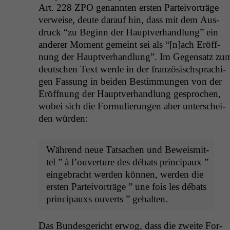
Art. 228
ZPO
genan­nten ersten Parteivorträge
ver­weise, deute darauf hin, dass mit dem Aus­
druck “zu Beginn der Hauptver­hand­lung” ein
ander­er Moment gemeint sei als “[n]ach Eröff­
nung der Hauptver­hand­lung”. Im Gegen­satz zu
deutschen Text werde in der franzö­sis­chsprachi­
gen Fas­sung in bei­den Bes­tim­mungen von der
Eröff­nung der Hauptver­hand­lung gesprochen,
wobei sich die For­mulierun­gen aber unter­schei­
den würden:
Während neue Tat­sachen und Beweis­mit­
tel ” à l’ou­ver­ture des débats prin­ci­paux ”
einge­bracht wer­den kön­nen, wer­den die
ersten Parteivorträge ” une fois les débats
prin­ci­pauxs ouverts ” gehalten.
Das Bun­des­gericht erwog, dass die zweite For­