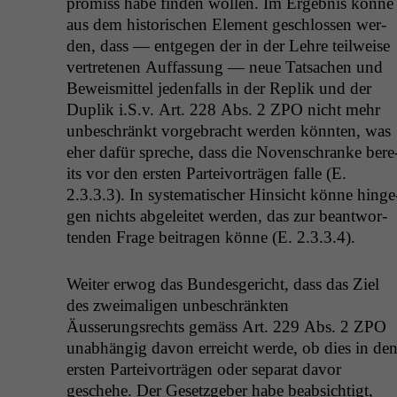
pro­miss habe find­en wollen. Im Ergeb­nis könne
aus dem his­torischen Ele­ment geschlossen wer­
den, dass — ent­ge­gen der in der Lehre teil­weise
vertrete­nen Auf­fas­sung — neue Tat­sachen und
Beweis­mit­tel jeden­falls in der Rep­lik und der
Dup­lik i.S.v. Art. 228 Abs. 2
ZPO
nicht mehr
unbeschränkt vorge­bracht wer­den kön­nten, was
eher dafür spreche, dass die Noven­schranke bere
its vor den ersten Parteivorträ­gen falle (E.
2.3.3.3). In sys­tem­a­tis­ch­er Hin­sicht könne hinge
gen nichts abgeleit­et wer­den, das zur beant­wor­
tenden Frage beitra­gen könne (E. 2.3.3.4).
Weit­er erwog das Bun­des­gericht, dass das Ziel
des zweima­li­gen unbeschränk­ten
Äusserungsrechts gemäss Art. 229 Abs. 2
ZPO
unab­hängig davon erre­icht werde, ob dies in de
ersten Parteivorträ­gen oder sep­a­rat davor
geschehe. Der Geset­zge­ber habe beab­sichtigt,