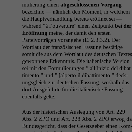
mulierung einen
abgeschlosse­nen Vor­gang
beze­ichne — näm­lich den Moment, in welchem
die Hauptver­hand­lung bere­its eröffnet sei —
während “à l’ou­ver­ture” einen Zeit­punkt
bei der
Eröff­nung
meine, der damit den ersten
Parteivorträ­gen vor­ange­he (E. 2.3.3.2). Der
Wort­laut der franzö­sis­chen Fas­sung bestätige
somit die aus dem Wort­laut des deutschen Textes
gewonnene Erken­nt­nis. Die ital­ienis­che Ver­sion
sei mit den For­mulierun­gen ” all’inizio del dibat
ti­men­to ” und ” [a]perto il dibat­ti­men­to ” deck­
ungs­gle­ich zur deutschen Fas­sung, weshalb das
dort Aus­ge­führte für die ital­ienis­che Fas­sung
eben­falls gelte.
Aus der his­torischen Ausle­gung von Art. 229
Abs. 2
ZPO
und Art. 228 Abs. 2
ZPO
erwog da
Bun­des­gericht, dass der Geset­zge­ber einen Kom