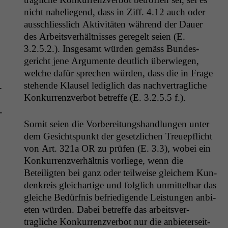
nicht nahe­liegend, dass in Ziff. 4.12 auch oder
auss­chliesslich Aktiv­itäten während der Dauer
Statistiken
des Arbeitsver­hält­niss­es geregelt seien (E.
Um unsere
Website zu
3.2.5.2.). Ins­ge­samt wür­den gemäss Bun­des­
verbessern,
gericht jene Argu­mente deut­lich über­wiegen,
zeichnen
welche dafür sprechen wür­den, dass die in Frage
wir
ste­hende Klausel lediglich das nachver­tragliche
­
anonyme
Konkur­ren­zver­bot betr­e­ffe (E. 3.2.5.5 f.).
statistische
Daten auf.
­
Somit seien die Vor­bere­itung­shand­lun­gen unter
dem Gesicht­spunkt der geset­zlichen Treuepflicht
Funktionalität
von Art. 321a
OR
zu prüfen (E. 3.3), wobei ein
Einige
Konkur­ren­zver­hält­nis vor­liege, wenn die
Funktionen auf
Beteiligten bei ganz oder teil­weise gle­ichem Kun­
dieser Website
sind optional.
denkreis gle­ichar­tige und fol­glich unmit­tel­bar das
Wenn Sie
gle­iche Bedürf­nis befriedi­gende Leis­tun­gen anbi­
n
diese Option
eten wür­den. Dabei betr­e­ffe das arbeitsver­
deaktivieren,
tragliche Konkur­ren­zver­bot nur die anbi­eter­seit­
kann die