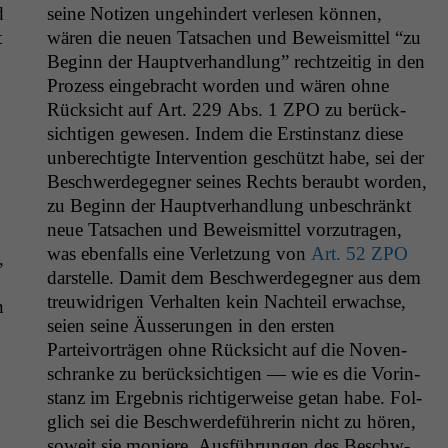
d
seine Noti­zen unge­hin­dert ver­lesen kön­nen,
t
wären die neuen Tat­sachen und Beweis­mit­tel “zu
Beginn der Hauptver­hand­lung” rechtzeit­ig in den
Prozess einge­bracht wor­den und wären ohne
Rück­sicht auf Art. 229 Abs. 1
ZPO
zu berück­
sichti­gen gewe­sen. Indem die Erstin­stanz diese
unberechtigte Inter­ven­tion geschützt habe, sei der
Beschw­erdegeg­n­er seines Rechts beraubt wor­den,
zu Beginn der Hauptver­hand­lung unbeschränkt
neue Tat­sachen und Beweis­mit­tel vorzu­tra­gen,
was eben­falls eine Ver­let­zung von
Art. 52
ZPO
,
darstelle. Damit dem Beschw­erdegeg­n­er aus dem
treuwidri­gen Ver­hal­ten kein Nachteil erwachse,
n
seien seine Äusserun­gen in den ersten
Parteivorträ­gen ohne Rück­sicht auf die Noven­
schranke zu berück­sichti­gen — wie es die Vorin­
stanz im Ergeb­nis richtiger­weise getan habe. Fol­
glich sei die Beschw­erde­führerin nicht zu hören,
soweit sie moniere, Aus­führun­gen des Beschw­