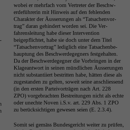
wobei er mehrfach vom Vertreter der Beschw­
erde­führerin mit Hin­weis auf den fehlen­den
Charak­ter der Äusserun­gen als “Tat­sachen­vor­
trag” daran gehin­dert wor­den sei. Die Ver­
fahrensleitung habe dieser Inter­ven­tion
­
beigepflichtet, habe sie doch unter dem Titel
“Tat­sachen­vor­trag” lediglich eine Tat­sachen­be­
haup­tung des Beschw­erdegeg­n­ers fest­ge­hal­ten.
Da der Beschw­erdegeg­n­er die Vor­brin­gen in der
Klageant­wort in seinen mündlichen Äusserun­gen
nicht sub­stan­ti­iert bestrit­ten habe, hät­ten diese als
zuge­s­tanden zu gel­ten, soweit seine anschliessend
(in den ersten Parteivorträ­gen nach Art. 228
ZPO
) vorge­bracht­en Bestre­itun­gen nicht als echte
oder unechte Noven i.S.v. art. 229 Abs. 1
ZPO
h
zu berück­sichti­gen gewe­sen seien (E. 2.3.4).
n
Somit sei gemäss Bun­des­gericht weit­er zu prüfen,