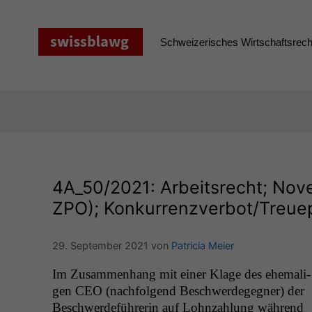
Zum
Inhalt
springen
Schweizerisches Wirtschaftsrecht
4A_50
/2021: Arbeitsrecht; Nov
ZPO
); Konkurrenzverbot/Treuepf
29. September 2021
von
Patricia Meier
Im Zusam­men­hang mit ein­er Klage des ehe­ma­li­
gen
CEO
(nach­fol­gend Beschw­erdegeg­n­er) der
Beschw­erde­führerin auf Lohn­zahlung während