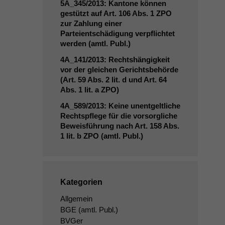
5A_345
/2013: Kantone können
gestützt auf Art. 106 Abs. 1
ZPO
zur Zahlung einer
Parteientschädigung verpflichtet
werden (amtl. Publ.)
4A_141
/2013: Rechtshängigkeit
vor der gleichen Gerichtsbehörde
(Art. 59 Abs. 2 lit. d und Art. 64
Abs. 1 lit. a
ZPO
)
4A_589
/2013: Keine unentgeltliche
Rechtspflege für die vorsorgliche
Beweisführung nach Art. 158 Abs.
1 lit. b
ZPO
(amtl. Publ.)
Kategorien
Allgemein
BGE
(amtl. Publ.)
BVGer