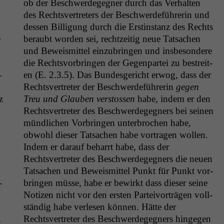
ob der Beschw­erdegeg­n­er durch das Ver­hal­ten
des Rechtsvertreters der Beschw­erde­führerin und
dessen Bil­li­gung durch die Erstin­stanz des Rechts
e
beraubt wor­den sei, rechtzeit­ig neue Tat­sachen
und Beweis­mit­tel einzubrin­gen und ins­beson­dere
die Rechtsvor­brin­gen der Gegen­partei zu bestre­it­
­
en (E. 2.3.5). Das Bun­des­gericht erwog, dass der
Rechtsvertreter der Beschw­erde­führerin
gegen
z
Treu und Glauben ver­stossen
habe, indem er den
Rechtsvertreter des Beschw­erdegeg­n­ers bei seinen
mündlichen Vor­brin­gen unter­brochen habe,
obwohl dieser Tat­sachen habe vor­tra­gen wollen.
Indem er darauf behar­rt habe, dass der
Rechtsvertreter des Beschw­erdegeg­n­ers die neuen
Tat­sachen und Beweis­mit­tel Punkt für Punkt vor­
­
brin­gen müsse, habe er bewirkt dass dieser seine
Noti­zen nicht vor den ersten Parteivorträ­gen voll­
h
ständig habe ver­lesen kön­nen. Hätte der
,
Rechtsvertreter des Beschw­erdegeg­n­ers hinge­gen