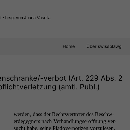
 • hrsg. von Juana Vasella
Home
Über swissblawg
enschranke/-verbot (Art. 229 Abs. 2
lichtverletzung (amtl. Publ.)
wer­den, dass der Rechtsvertreter des Beschw­
erdegeg­n­ers nach Ver­hand­lungseröff­nung ver­
sucht habe, seine Plä­doy­er­noti­zen vorzule­sen,