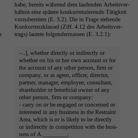
habe, bere­its während dem laufend­en Arbeitsver­
hält­nis eine spätere konkur­ren­zierende Tätigkeit
vorzu­bere­it­en (E. 3.2). Die in Frage ste­hende
Konkur­ren­zk­lausel (Ziff. 4.12 des Arbeitsver­
m
trags) lautete fol­gen­der­massen (E. 3.2.1):
–..], whether direct­ly or indi­rect­ly or
whether on his or her own account or for
the account of any oth­er per­son, firm or
com­pa­ny, or as agent, offi­cer, direc­tor,
part­ner, man­ag­er, employ­ee, con­sul­tant,
share­hold­er or ben­e­fi­cial own­er of any
oth­er per­son, firm or company:
- car­ry on or be engaged or con­cerned or
inter­est­ed in any busi­ness in the Restraint
Area, which is or is like­ly to be direct­ly
or indi­rect­ly in com­pe­ti­tion with the busi­
ness of A.________;