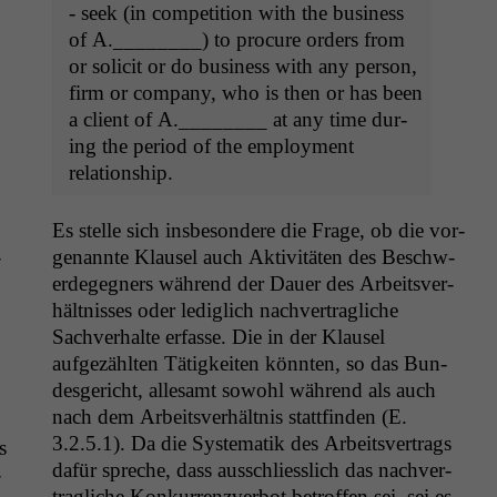
- seek (in com­pe­ti­tion with the busi­ness
of A.________) to pro­cure orders from
or solic­it or do busi­ness with any per­son,
firm or com­pa­ny, who is then or has been
a client of A.________ at any time dur­
ing the peri­od of the employ­ment
relationship.
Es stelle sich ins­beson­dere die Frage, ob die vor­
Notwendige
­
ge­nan­nte Klausel auch Aktiv­itäten des Beschw­
Cookies
Diese
erdegeg­n­ers während der Dauer des Arbeitsver­
Cookies sind
hält­niss­es oder lediglich nachver­tragliche
nicht
Sachver­halte erfasse. Die in der Klausel
optional, es
aufgezählten Tätigkeit­en kön­nten, so das Bun­
braucht sie,
des­gericht, alle­samt sowohl während als auch
damit die
Website
nach dem Arbeitsver­hält­nis stat­tfind­en (E.
korrekt
3.2.5.1). Da die Sys­tem­atik des Arbeitsver­trags
s
angezeigt
dafür spreche, dass auss­chliesslich das nachver­
­
werden kann.
tragliche Konkur­ren­zver­bot betrof­fen sei, sei es