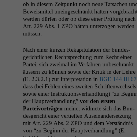
ob in diesem Zeit­punkt noch neue Tat­sachen un
Beweis­mit­tel uneingeschränkt hät­ten vorge­brach
wer­den dür­fen oder ob diese ein­er Prü­fung nach
Art. 229 Abs. 1
ZPO
hät­ten unter­zo­gen wer­den
müssen.
Nach ein­er kurzen Reka­pit­u­la­tion der bun­des­
gerichtlichen Recht­sprechung zum Recht ein­er
Partei, sich zweimal im Ver­fahren unbeschränkt
äussern zu kön­nen sowie der Kri­tik in der Lehre
(E. 2.3.2.1) zur Inter­pre­ta­tion in
BGE
144
III
67
dass (bei Fehlen eines zweit­en Schriften­wech­sels
sowie ein­er Instruk­tionsver­hand­lung) “zu Begin
der Hauptver­hand­lung”
vor den ersten
Parteivorträ­gen
meine, wid­mete sich das Bun­
des­gericht ein­er ver­tieften Auseinan­der­set­zung
mit Art. 229 Abs. 2
ZPO
und dem Ver­ständ­nis
von “zu Beginn der Hauptver­hand­lung” (E.