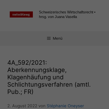
Zum
Inhalt
Schweizerisches Wirtschaftsrecht •
springen
hrsg. von Juana Vasella
Menü
4A_592
/2021:
Aberkennungsklage,
Klagenhäufung und
Schlichtungsverfahren (amtl.
Pub.;
FR
)
2. August 2022
von
Stéphanie Oneyser