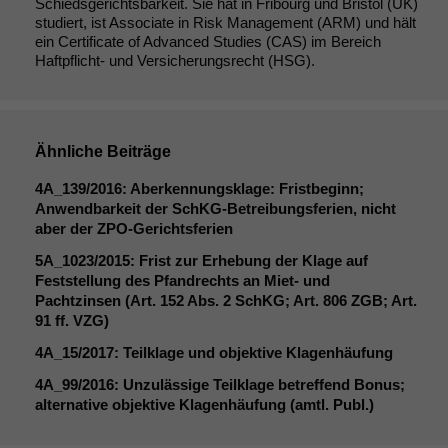
Schiedsgerichtsbarkeit. Sie hat in Fribourg und Bristol (UK)
studiert, ist Associate in Risk Management (ARM) und hält
ein Certificate of Advanced Studies (CAS) im Bereich
Haftpflicht- und Versicherungsrecht (HSG).
Ähnliche Beiträge
4A_139
/2016: Aberkennungsklage: Fristbeginn;
Anwendbarkeit der SchKG-Betreibungsferien, nicht
aber der ZPO-Gerichtsferien
5A_1023
/2015: Frist zur Erhebung der Klage auf
Feststellung des Pfandrechts an Miet- und
Pachtzinsen (Art. 152 Abs. 2 SchKG; Art. 806
ZGB
; Art.
91 ff.
VZG
)
4A_15
/2017: Teilklage und objektive Klagenhäufung
4A_99
/2016: Unzulässige Teilklage betreffend Bonus;
alternative objektive Klagenhäufung (amtl. Publ.)