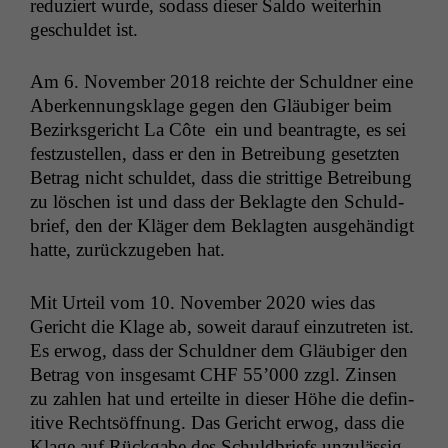
reduziert wurde, sodass dieser Sal­do weit­er­hin
geschuldet ist.
Am 6. Novem­ber 2018 reichte der Schuld­ner eine
Aberken­nungsklage gegen den Gläu­biger beim
Bezirks­gericht La Côte ein und beantragte, es sei
festzustellen, dass er den in Betrei­bung geset­zten
Betrag nicht schuldet, dass die strit­tige Betrei­bung
zu löschen ist und dass der Beklagte den Schuld­
brief, den der Kläger dem Beklagten aus­ge­händigt
hat­te, zurück­zugeben hat.
Mit Urteil vom 10. Novem­ber 2020 wies das
Gericht die Klage ab, soweit darauf einzutreten ist.
Es erwog, dass der Schuld­ner dem Gläu­biger den
Betrag von ins­ge­samt
CHF
55’000 zzgl. Zin­sen
zu zahlen hat und erteilte in dieser Höhe die defin­
i­tive Recht­söff­nung. Das Gericht erwog, dass die
Klage auf Rück­gabe des Schuld­briefs unzuläs­sig