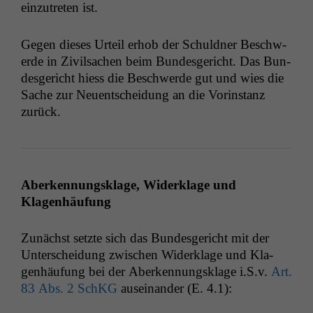
einzutreten ist.
Gegen dieses Urteil erhob der Schuld­ner Beschw­
erde in Zivil­sachen beim Bun­des­gericht. Das Bun­
des­gericht hiess die Beschw­erde gut und wies die
Sache zur Neuentschei­dung an die Vorin­stanz
zurück.
Aberken­nungsklage, Widerk­lage und
Klagenhäufung
Zunächst set­zte sich das Bun­des­gericht mit der
Unter­schei­dung zwis­chen Widerk­lage und Kla­
gen­häu­fung bei der Aberken­nungsklage i.S.v.
Art.
83 Abs. 2 SchKG
auseinan­der (E. 4.1):