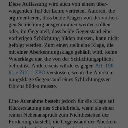
optional, es
Diese Auf­fas­sung wird auch von einem über­
braucht sie,
wiegen­den Teil der Lehre vertreten. Autoren, die
damit die
argu­men­tieren, dass bei­de Kla­gen von der vorheri­
Website
gen Schlich­tung ausgenom­men wer­den soll­ten
korrekt
angezeigt
oder, im Gegen­teil, dass bei­de Gegen­stand ein­er
werden kann.
vorheri­gen Schlich­tung bilden müssen, kann nicht
gefol­gt wer­den. Zum einen stellt eine Klage, die
mit ein­er Aberken­nungsklage gehäuft wird, keine
Statistiken
Widerk­lage dar, die von der Schlich­tungspflicht
Um unsere
befre­it ist. Ander­er­seits würde es gegen
Art. 198
Website zu
lit. e Ziff. 1
ZPO
ver­stossen, wenn die Aberken­
verbessern,
zeichnen
nungsklage Gegen­stand eines Schlich­tungsver­
wir
fahrens bilden müsste.
anonyme
statistische
Eine Aus­nahme beste­ht jedoch für die Klage auf
Daten auf.
Rück­er­stat­tung des Schuld­briefs, wenn sie einen
reinen Nebe­nanspruch zum Nichtbeste­hen der
Funktionalität
Forderung darstellt, die Gegen­stand der Aberken­
Einige