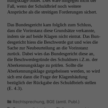
nungsklage bildet. Dies wäre hinge­gen nicht der
Funktionen auf
Fall, wenn der Schuld­brief noch weit­ere
dieser Website
Ansprüche als die stre­it­i­gen Forderun­gen sichert.
sind optional.
Wenn Sie
diese Option
Das Bun­des­gericht kam fol­glich zum Schluss,
deaktivieren,
dass die Vorin­stanz diese Grund­sätze verkan­nte,
kann die
indem sie auf bei­de Kla­gen nicht ein­trat. Das Bun­
Website nicht
des­gericht hiess die Beschw­erde gut und wies die
zu 100%
funktionieren.
Sache zur Neubeurteilung an die Vorin­stanz
zurück. Dabei wies das Bun­des­gericht diese an,
die Beschw­erde­gründe des Schuld­ners i.Z.m. der
Marketing
Aberken­nungsklage zu prüfen. Sollte die
Wir speichern
Aberken­nungsklage gut­ge­heis­sen wer­den, so wird
anonyme Daten ab,
sich erst dann die Frage der Kla­gen­häu­fung
um interne
bezüglich der Rück­gabe des Schuld­briefs stellen
marketingtechnische
Auswertungen
(E. 4.3).
durchführen zu
können. Diese helfen
Kategorien
Rechtsprechung
,
BGE (amtl. Publ.)
uns, unsere Website
zu verbessern.
Schlagwörter