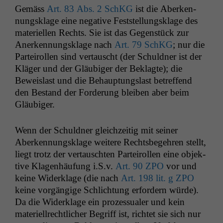
Gemäss
Art. 83 Abs. 2 SchKG
ist die Aberken­
nungsklage eine neg­a­tive Fest­stel­lungsklage des
materiellen Rechts. Sie ist das Gegen­stück zur
Anerken­nungsklage nach
Art. 79 SchKG
; nur die
Parteirollen sind ver­tauscht (der Schuld­ner ist der
Kläger und der Gläu­biger der Beklagte); die
Beweis­last und die Behaup­tungslast betr­e­f­fend
den Bestand der Forderung bleiben aber beim
Gläubiger.
Wenn der Schuld­ner gle­ichzeit­ig mit sein­er
Aberken­nungsklage weit­ere Rechts­begehren stellt,
liegt trotz der ver­tauscht­en Parteirollen eine objek­
tive Kla­gen­häu­fung i.S.v.
Art. 90
ZPO
vor und
keine Widerk­lage (die nach
Art. 198 lit. g
ZPO
keine vorgängige Schlich­tung erfordern würde).
Da die Widerk­lage ein prozes­sualer und kein
materiell­rechtlich­er Begriff ist, richtet sie sich nur