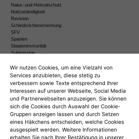
Natur- und Heimatschutz
Notzuständigkeit
Revision
Schiedsrichterernennung
SFV
Spanien
Staatenimmunität
Submission
Submissionsrecht
Teilungsklage
Wir nutzen Cookies, um eine Vielzahl von
Venezuela
Services anzubieten, diese stetig zu
VRK
verbessern sowie Texte entsprechend Ihrer
Wiederherstellungsanordnung
Interessen auf unserer Webseite, Social Media
Zivilprozessordnung
und Partnerwebseiten anzuzeigen. Sie können
ZPO
sich die Cookies durch Auswahl der Cookie-
Zustellfiktion
Gruppen anzeigen lassen und durch Setzen
Zuständigkeit
Öffentliches Personalrecht
eines Häkchens entscheiden, welche Cookies
Öffentlichkeitsprinzip
ausgespielt werden. Weitere Informationen
erhalten Sie nach Ihrer Bestätigung in unserer