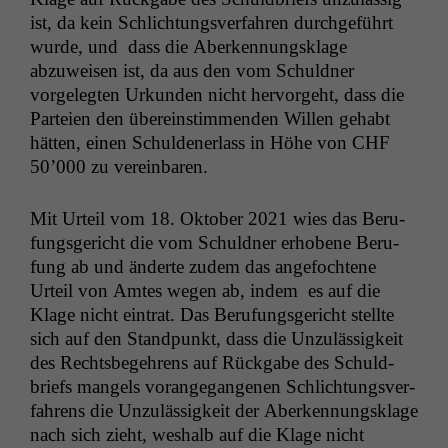
ist, da kein Schlich­tungsver­fahren durchge­führt
wurde, und dass die Aberken­nungsklage
abzuweisen ist, da aus den vom Schuld­ner
vorgelegten Urkun­den nicht her­vorge­ht, dass die
Parteien den übere­in­stim­menden Willen gehabt
hät­ten, einen Schulden­er­lass in Höhe von
CHF
50’000 zu vereinbaren.
Mit Urteil vom 18. Okto­ber 2021 wies das Beru­
fungs­gericht die vom Schuld­ner erhobene Beru­
fung ab und änderte zudem das ange­focht­ene
Urteil von Amtes wegen ab, indem es auf die
Klage nicht ein­trat. Das Beru­fungs­gericht stellte
sich auf den Stand­punkt, dass die Unzuläs­sigkeit
des Rechts­begehrens auf Rück­gabe des Schuld­
briefs man­gels vor­ange­gan­genen Schlich­tungsver­
fahrens die Unzuläs­sigkeit der Aberken­nungsklage
nach sich zieht, weshalb auf die Klage nicht