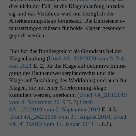
dies nicht der Fall, ist die Kla­gen­häu­fung unzuläs­
sig und das Ver­fahren wird nur bezüglich der
Aberken­nungsklage fort­ge­set­zt. Die Ein­tretensvo­
raus­set­zun­gen müssen für bei­de Kla­gen geson­dert
geprüft werden.
Dies hat das Bun­des­gericht als Grund­satz bei der
Kla­gen­häu­fung (
Urteil
4A_368
/2020 vom 9. Feb­
ru­ar 2021
E. 2, für die Klage auf defin­i­tive Ein­tra­
gung des Bauhandw­erk­erp­fan­drechts und die
Klage auf Bezahlung des Werk­lohns) und auch für
Kla­gen, die mit ein­er Aberken­nungsklage
kumuliert wer­den, anerkan­nt (
Urteil
4A_213
/2019
vom 4. Novem­ber 2019
E. 3;
Urteil
Notwendige
4A_176
/2019 vom 2. Sep­tem­ber 2019
E. 4.3;
Cookies
Urteil
4A_262
/2018 vom 31. August 2018
;
Urteil
Diese
4A_413
/2012 vom 14. Jan­u­ar 2013
E. 6.1).
Cookies sind
nicht