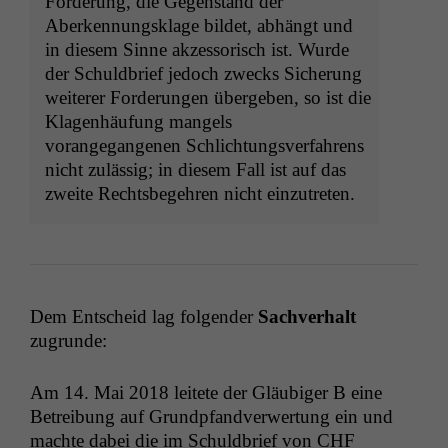
Forderung, die Gegenstand der
Aberkennungsklage bildet, abhängt und
in diesem Sinne akzessorisch ist. Wurde
der Schuldbrief jedoch zwecks Sicherung
weiterer Forderungen übergeben, so ist die
Klagenhäufung mangels
vorangegangenen Schlichtungsverfahrens
nicht zulässig; in diesem Fall ist auf das
zweite Rechtsbegehren nicht einzutreten.
Dem Entscheid lag fol­gen­der
Sachver­halt
zugrunde:
Am 14. Mai 2018 leit­ete der Gläu­biger B eine
Betrei­bung auf Grundp­fand­ver­w­er­tung ein und
machte dabei die im Schuld­brief von
CHF