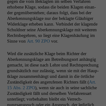
gegen die vom Beklagten im sel­ben Ver­fahren
erhobene Klage, sodass die bei­den Kla­gen einan­
der gegenüber­ste­hen; daraus fol­gt, dass bei der
Aberken­nungsklage nur der beklagte Gläu­biger
Widerk­lage erheben kann. Verbindet der kla­gende
Schuld­ner seine Aberken­nungsklage mit weit­eren
Rechts­begehren, so liegt eine Kla­gen­häu­fung im
Sinne von
Art. 90
ZPO
vor.
Wird die zusät­zliche Klage beim Richter der
Aberken­nungsklage am Betrei­bung­sort anhängig
gemacht, ist diese nach Lehre und Recht­sprechung
grund­sät­zlich nur zuläs­sig, wenn sie mit der Haup­
tk­lage zusam­men­hängt und damit in die örtliche
Zuständigkeit des angerufe­nen Richters fällt (
Art.
15 Abs. 2
ZPO
), wenn sie auch in seine sach­liche
Zuständigkeit fällt und der­sel­ben Ver­fahren­sart
unter­liegt; vor­be­hal­ten bleibt ein Ver­rech­
nungsanspruch oder ein Anspruch, der lediglich