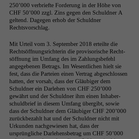
250’000 ver­briefte Forderung in der Höhe von
CHF
50’000 zzgl. Zins gegen den Schuld­ner A
gel­tend. Dage­gen erhob der Schuld­ner
Rechtsvorschlag.
Mit Urteil vom 3. Sep­tem­ber 2018 erteilte die
Recht­söff­nungsrich­terin die pro­vi­sorische Recht­
söff­nung im Umfang des im Zahlungs­be­fehl
angegebe­nen Betrags. Im Wesentlichen hielt sie
fest, dass die Parteien einen Ver­trag abgeschlossen
hat­ten, der vor­sah, dass der Gläu­biger dem
Schuld­ner ein Dar­lehen von
CHF
250’000
gewährt und der Schuld­ner ihm einen Inhab­er­
schuld­brief in diesem Umfang übergibt, sowie
dass der Schuld­ner dem Gläu­biger
CHF
200’000
zurück­bezahlt hat und der Schuld­ner nicht mit
Urkun­den nachgewiesen hat, dass der
ursprüngliche Dar­lehens­be­trag um
CHF
50’000