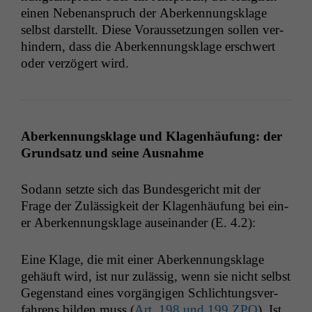
einen Nebe­nanspruch der Aberken­nungsklage
selb­st darstellt. Diese Voraus­set­zun­gen sollen ver­
hin­dern, dass die Aberken­nungsklage erschw­ert
oder verzögert wird.
Aberken­nungsklage und Kla­gen­häu­fung: der
Grund­satz und seine Ausnahme
Sodann set­zte sich das Bun­des­gericht mit der
Frage der Zuläs­sigkeit der Kla­gen­häu­fung bei ein­
er Aberken­nungsklage auseinan­der (E. 4.2):
Eine Klage, die mit ein­er Aberken­nungsklage
gehäuft wird, ist nur zuläs­sig, wenn sie nicht selb­st
Gegen­stand eines vorgängi­gen Schlich­tungsver­
fahrens bilden muss (
Art. 198 und 199
ZPO
). Ist