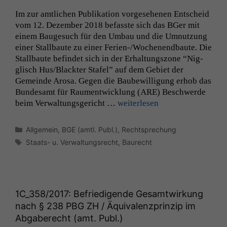
Im zur amtlichen Pub­lika­tion vorge­se­henen Entscheid
vom 12. Dezem­ber 2018 befasste sich das BGer mit
einem Bauge­such für den Umbau und die Umnutzung
ein­er Stall­baute zu ein­er Ferien-/Woch­e­nend­baute. Die
Stall­baute befind­et sich in der Erhal­tungszone “Nig­
glisch Hus/Blackter Stafel” auf dem Gebi­et der
Gemeinde Arosa. Gegen die Baube­wil­li­gung erhob das
Bun­de­samt für Rau­men­twick­lung (
ARE
) Beschw­erde
beim Ver­wal­tungs­gericht …
weit­er­lesen
Kategorien
Allgemein
,
BGE (amtl. Publ.)
,
Rechtsprechung
Schlagwörter
Staats- u. Verwaltungsrecht
,
Baurecht
1C_358
/2017: Befriedigende Gesamtwirkung
nach § 238
PBG
ZH
/ Äquivalenzprinzip im
Abgaberecht (amt. Publ.)