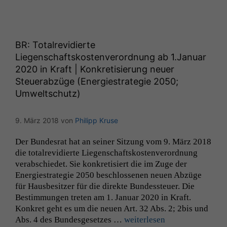
BR
: Totalrevidierte
Liegenschaftskostenverordnung ab 1.Januar
2020 in Kraft | Konkretisierung neuer
Steuerabzüge (Energiestrategie 2050;
Umweltschutz)
9. März 2018
von
Philipp Kruse
Der Bun­desrat hat an sein­er Sitzung vom 9. März 2018
die total­re­v­i­dierte Liegen­schaft­skosten­verord­nung
ver­ab­schiedet. Sie konkretisiert die im Zuge der
Energies­trate­gie 2050 beschlosse­nen neuen Abzüge
für Haus­be­sitzer für die direk­te Bun­dess­teuer. Die
Bes­tim­mungen treten am 1. Jan­u­ar 2020 in Kraft.
Konkret geht es um die neuen Art. 32 Abs. 2; 2bis und
Abs. 4 des Bun­des­ge­set­zes …
weit­er­lesen