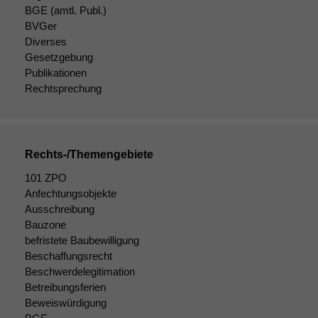
zeichnen
BGE
(amtl. Publ.)
wir
BVGer
anonyme
Diverses
statistische
Gesetzgebung
Daten auf.
Publikationen
Rechtsprechung
Funktionalität
Einige
Funktionen auf
dieser Website
Rechts-/Themengebiete
sind optional.
101 ZPO
Wenn Sie
Anfechtungsobjekte
diese Option
deaktivieren,
Ausschreibung
kann die
Bauzone
Website nicht
befristete Baubewilligung
zu 100%
Beschaffungsrecht
funktionieren.
Beschwerdelegitimation
Betreibungsferien
Beweiswürdigung
Marketing