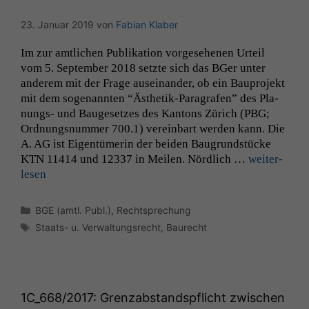
23. Januar 2019
von
Fabian Klaber
Im zur amtlichen Pub­lika­tion vorge­se­henen Urteil
vom 5. Sep­tem­ber 2018 set­zte sich das BGer unter
anderem mit der Frage auseinan­der, ob ein Baupro­jekt
mit dem soge­nan­nten “Ästhetik-Para­­grafen” des Pla­­
nungs- und Bauge­set­zes des Kan­tons Zürich (
PBG
;
Ord­nungsnum­mer 700.1) vere­in­bart wer­den kann. Die
A.
AG
ist Eigen­tümerin der bei­den Bau­grund­stücke
KTN
11414 und 12337 in Meilen. Nördlich …
weit­er­
lesen
Kategorien
BGE (amtl. Publ.)
,
Rechtsprechung
Schlagwörter
Staats- u. Verwaltungsrecht
,
Baurecht
1C_668
/2017: Grenzabstandspflicht zwischen