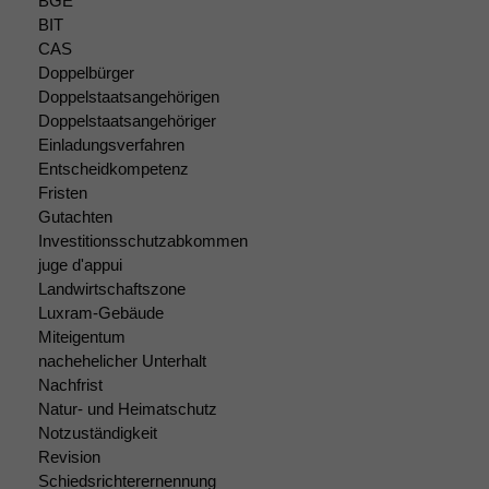
BGE
Wir speichern
BIT
anonyme Daten ab,
CAS
um interne
Doppelbürger
marketingtechnische
Doppelstaatsangehörigen
Auswertungen
Doppelstaatsangehöriger
durchführen zu
Einladungsverfahren
können. Diese helfen
Entscheidkompetenz
uns, unsere Website
zu verbessern.
Fristen
Gutachten
Investitionsschutzabkommen
juge d'appui
Landwirtschaftszone
Luxram-Gebäude
Miteigentum
nachehelicher Unterhalt
Nachfrist
Natur- und Heimatschutz
Notzuständigkeit
Revision
Schiedsrichterernennung