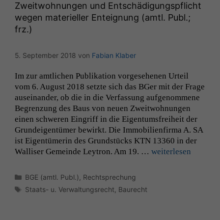
Zweitwohnungen und Entschädigungspflicht
wegen materieller Enteignung (amtl. Publ.;
frz.)
5. September 2018
von
Fabian Klaber
Im zur amtlichen Pub­lika­tion vorge­se­henen Urteil
vom 6. August 2018 set­zte sich das BGer mit der Frage
auseinan­der, ob die in die Ver­fas­sung aufgenommene
Begren­zung des Baus von neuen Zweit­woh­nun­gen
einen schw­eren Ein­griff in die Eigen­tums­frei­heit der
Grun­deigen­tümer bewirkt. Die Immo­bilien­fir­ma A.
SA
ist Eigen­tümerin des Grund­stücks
KTN
13360 in der
Wal­lis­er Gemeinde Leytron. Am 19. …
weit­er­lesen
Kategorien
BGE (amtl. Publ.)
,
Rechtsprechung
Schlagwörter
Staats- u. Verwaltungsrecht
,
Baurecht