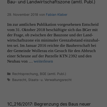
Bau- und Landwirtschaftszone (amtl. Publ.)
29. November 2018
von
Fabian Klaber
Im zur amtlichen Pub­lika­tion vorge­se­henen Entscheid
vom 31. Okto­ber 2018 beschäftigte sich das BGer mit
der Frage, ob zwis­chen der Bau­zone und der Land­
wirtschaft­szone ein min­i­maler Gren­z­ab­stand einzuhal­
ten sei. Im Jan­u­ar 2016 reichte die Bauherrschaft bei
der Gemeinde Woller­au ein Gesuch für den Abbruch
ein­er Sche­une auf der Parzelle
KTN
2392 und den
Neubau von …
weit­er­lesen
Kategorien
Rechtsprechung
,
BGE (amtl. Publ.)
Schlagwörter
Baurecht
,
Staats- u. Verwaltungsrecht
1C_216
/2017: Begrenzung des Baus neuer