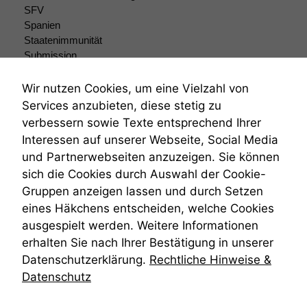
SFV
Spanien
Staatenimmunität
Submission
Submissionsrecht
Teilungsklage
Wir nutzen Cookies, um eine Vielzahl von
Venezuela
Services anzubieten, diese stetig zu
VRK
verbessern sowie Texte entsprechend Ihrer
Wiederherstellungsanordnung
Interessen auf unserer Webseite, Social Media
Zivilprozessordnung
und Partnerwebseiten anzuzeigen. Sie können
ZPO
sich die Cookies durch Auswahl der Cookie-
Zustellfiktion
Gruppen anzeigen lassen und durch Setzen
Zuständigkeit
Öffentliches Personalrecht
eines Häkchens entscheiden, welche Cookies
Öffentlichkeitsprinzip
ausgespielt werden. Weitere Informationen
erhalten Sie nach Ihrer Bestätigung in unserer
Datenschutzerklärung.
Rechtliche Hinweise &
Datenschutz