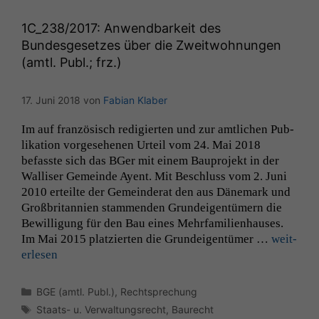
1C_238
/2017: Anwendbarkeit des
Bundesgesetzes über die Zweitwohnungen
(amtl. Publ.; frz.)
17. Juni 2018
von
Fabian Klaber
Im auf franzö­sisch redigierten und zur amtlichen Pub­
lika­tion vorge­se­henen Urteil vom 24. Mai 2018
befasste sich das BGer mit einem Baupro­jekt in der
Wal­lis­er Gemeinde Ayent. Mit Beschluss vom 2. Juni
2010 erteilte der Gemein­der­at den aus Däne­mark und
Großbri­tan­nien stam­menden Grun­deigen­tümern die
Bewil­li­gung für den Bau eines Mehrfam­i­lien­haus­es.
Im Mai 2015 platzierten die Grun­deigen­tümer …
weit­
er­lesen
Kategorien
BGE (amtl. Publ.)
,
Rechtsprechung
Schlagwörter
Staats- u. Verwaltungsrecht
,
Baurecht