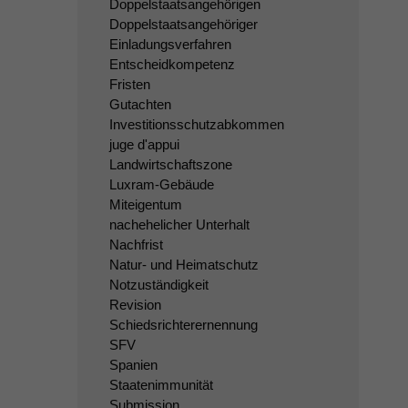
Doppelstaatsangehörigen
Doppelstaatsangehöriger
Einladungsverfahren
Entscheidkompetenz
Fristen
Gutachten
Investitionsschutzabkommen
juge d'appui
Landwirtschaftszone
Luxram-Gebäude
Miteigentum
nachehelicher Unterhalt
Nachfrist
Natur- und Heimatschutz
Notzuständigkeit
Revision
Schiedsrichterernennung
SFV
Spanien
Staatenimmunität
Submission