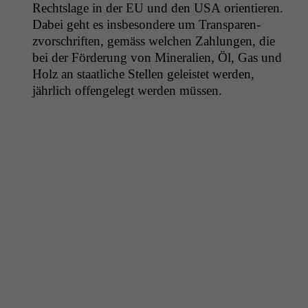
Recht­slage in der
EU
und den
USA
ori­en­tieren.
Dabei geht es ins­beson­dere um Trans­paren­
zvorschriften, gemäss welchen Zahlun­gen, die
bei der Förderung von Min­er­alien, Öl, Gas und
Holz an staatliche Stellen geleis­tet wer­den,
jährlich offen­gelegt wer­den müssen.