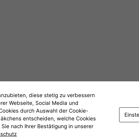
Statistiken
Um unsere
Website zu
verbessern,
zeichnen
wir
anonyme
statistische
Daten auf.
Funktionalität
anzubieten, diese stetig zu verbessern
Einige
erer Webseite, Social Media und
Funktionen auf
 Cookies durch Auswahl der Cookie-
dieser Website
Einst
sind optional.
Häkchens entscheiden, welche Cookies
Wenn Sie
Sie nach Ihrer Bestätigung in unserer
diese Option
nschutz
deaktivieren,