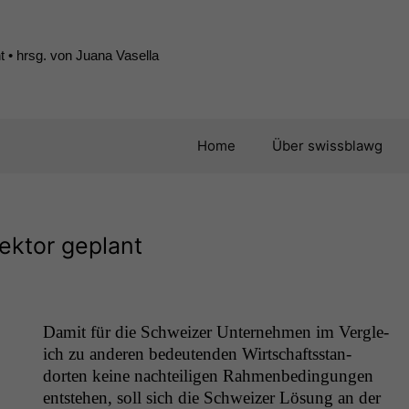
 • hrsg. von Juana Vasella
Home
Über swissblawg
ektor geplant
Damit für die Schweiz­er Unternehmen im Ver­gle­
ich zu anderen bedeu­ten­den Wirtschafts­stan­
dorten keine nachteili­gen Rah­menbe­din­gun­gen
entste­hen, soll sich die Schweiz­er Lösung an der