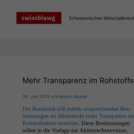
Zum
Inhalt
springen
Schweizerisches Wirtschaftsrecht
Mehr Transparenz im Rohstoffs
26. Juni 2014
von
Martin Rauber
Der Bun­desrat will mit­tels entsprechen­den Bes­
tim­mungen im Aktien­recht mehr Trans­parenz im
Rohstoff­sek­tor erre­ichen
. Diese Bes­tim­mungen
sollen in die Vor­lage zur Aktien­recht­sre­vi­sion,