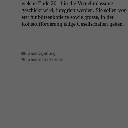
welche Ende 2014 in die Vernehm­las­sung
geschickt wird, inte­gri­ert wer­den. Sie sollen vor­
erst für börsenkotierte sowie grosse, in der
Rohstoff­förderung tätige Gesellschaften gelten.
Kategorien
Gesetzgebung
Schlagwörter
Gesellschaftsrecht