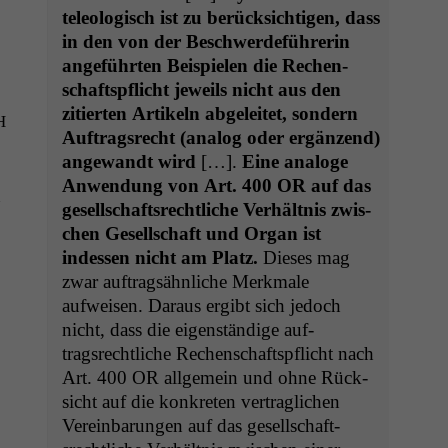
tele­ol­o­gisch ist zu berück­sichti­gen, dass
in den von der Beschw­erde­führerin
ange­führten Beispie­len die Rechen­
schaft­spflicht jew­eils nicht aus den
zitierten Artikeln abgeleit­et, son­dern
H
Auf­tragsrecht (ana­log oder ergänzend)
ange­wandt wird
[…].
Eine analoge
Anwen­dung von Art. 400
OR
auf das
n
gesellschaft­srechtliche Ver­hält­nis zwis­
chen Gesellschaft und Organ ist
indessen nicht am Platz.
Dieses mag
zwar auf­tragsähn­liche Merk­male
aufweisen. Daraus ergibt sich jedoch
nicht, dass die eigen­ständi­ge auf­
tragsrechtliche Rechen­schaft­spflicht nach
Art. 400
OR
all­ge­mein und ohne Rück­
sicht auf die konkreten ver­traglichen
Vere­in­barun­gen auf das gesellschaft­