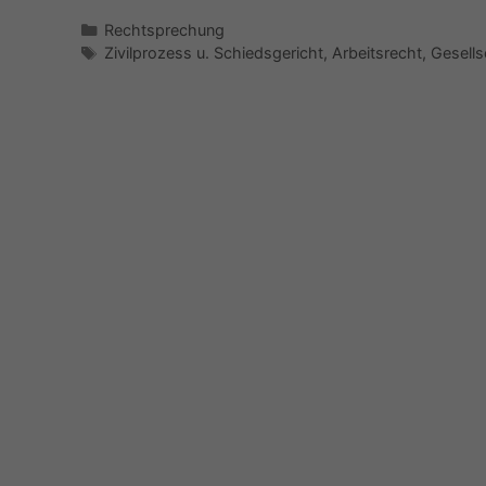
Kategorien
Rechtsprechung
Schlagwörter
Zivilprozess u. Schiedsgericht
,
Arbeitsrecht
,
Gesells