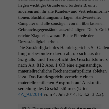
liegen wichtiger Gründe und forderte B. unter
anderem auf, ihr alle Kun­den- und Ver­trieb­sin­for­ma­
tio­nen, Buch­hal­tung­sun­ter­la­gen, Hard­wareteile,
Com­put­er und alle son­sti­gen von ihr über­lasse­nen
Gebrauchs­ge­gen­stände auszuhändi­gen. Die A. Gmb
reichte Klage ein, worauf B. die Einrede der
Unzuständigkeit erhob.
Die Zuständigkeit des Han­dels­gerichts St. Galle
hing ins­beson­dere davon ab, ob sich aus der
Sorgfalts- und Treuepflicht des Geschäfts­führers
nach Art. 812 Abs. 1
OR
eine eigen­ständi­ge,
materiell­rechtliche Rechen­schaft­spflicht ableit­en
lässt. Das Bun­des­gericht verneinte einen
materiell­rechtlichen Anspruch auf Auskun­ft­
serteilung des Geschäfts­führers (Urteil
4A_93
/2014
vom 4. Juli 2014, E. 3.2–3.2.2):
“3.2. Ein materiell­rechtlich­er
Anspruch