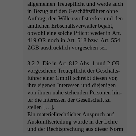
all­ge­meinen Treuepflicht und werde auch
in Bezug auf den Geschäfts­führer ohne
Auf­trag, den Wil­lensvoll­streck­er und den
amtlichen Erb­schaftsver­wal­ter bejaht,
obwohl eine solche Pflicht wed­er in Art.
419
OR
noch in Art. 518 bzw. Art. 554
ZGB
aus­drück­lich vorge­se­hen sei.
3.2.2. Die in Art. 812 Abs. 1 und 2
OR
vorge­se­hene Treuepflicht der Geschäfts­
führer ein­er GmbH schreibt diesen vor,
ihre eige­nen Inter­essen und diejeni­gen
von ihnen nahe ste­hen­den Per­so­n­en hin­
ter die Inter­essen der Gesellschaft zu
stellen […].
Ein materiell­rechtlich­er Anspruch auf
Auskun­ft­serteilung wurde in der Lehre
und der Recht­sprechung aus dieser Norm