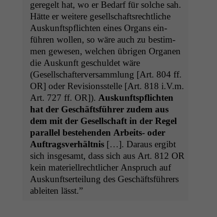
geregelt hat, wo er Bedarf für solche sah.
Hätte er weit­ere gesellschaft­srechtliche
Auskun­ft­spflicht­en eines Organs ein­
führen wollen, so wäre auch zu bes­tim­
men gewe­sen, welchen übri­gen Orga­nen
die Auskun­ft geschuldet wäre
(Gesellschafter­ver­samm­lung [Art. 804 ff.
OR
] oder Revi­sion­sstelle [Art. 818 i.V.m.
Art. 727 ff.
OR
]).
Auskun­ft­spflicht­en
hat der Geschäfts­führer zudem aus
dem mit der Gesellschaft in der Regel
par­al­lel beste­hen­den Arbeits- oder
Auf­tragsver­hält­nis
[…]. Daraus ergibt
sich ins­ge­samt, dass sich aus Art. 812
OR
kein materiell­rechtlich­er Anspruch auf
Auskun­ft­serteilung des Geschäfts­führers
ableit­en lässt.”