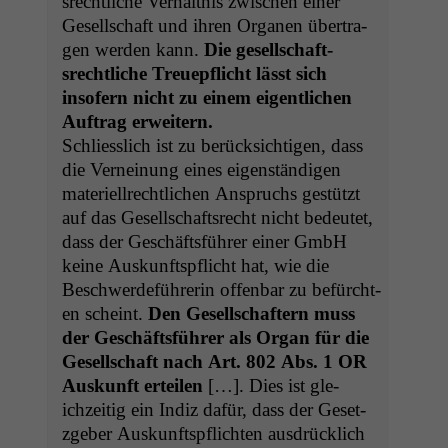
srechtliche Ver­hält­nis zwis­chen ein­er
Gesellschaft und ihren Orga­nen über­tra­
gen wer­den kann.
Die gesellschaft­
srechtliche Treuepflicht lässt sich
insofern nicht zu einem eigentlichen
Auf­trag erweit­ern.
Schliesslich ist zu berück­sichti­gen, dass
die Vernei­n­ung eines eigen­ständi­gen
materiell­rechtlichen Anspruchs gestützt
auf das Gesellschaft­srecht nicht bedeutet,
dass der Geschäfts­führer ein­er GmbH
keine Auskun­ft­spflicht hat, wie die
Beschw­erde­führerin offen­bar zu befürcht­
en scheint.
Den Gesellschaftern muss
der Geschäfts­führer als Organ für die
Gesellschaft nach Art. 802 Abs. 1
OR
Auskun­ft erteilen
[…]. Dies ist gle­
ichzeit­ig ein Indiz dafür, dass der Geset­
zge­ber Auskun­ft­spflicht­en aus­drück­lich