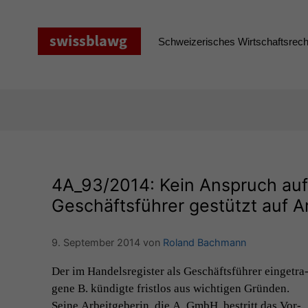
Zum
Inhalt
springen
Schweizerisches Wirtschaftsrecht
4A_93
/2014: Kein Anspruch au
Geschäftsführer gestützt auf A
9. September 2014
von
Roland Bachmann
Der im Han­del­sreg­is­ter als Geschäfts­führer einge­tra
gene B. kündigte frist­los aus wichti­gen Grün­den.
Seine Arbeit­ge­berin, die A. GmbH, bestritt das Vor­