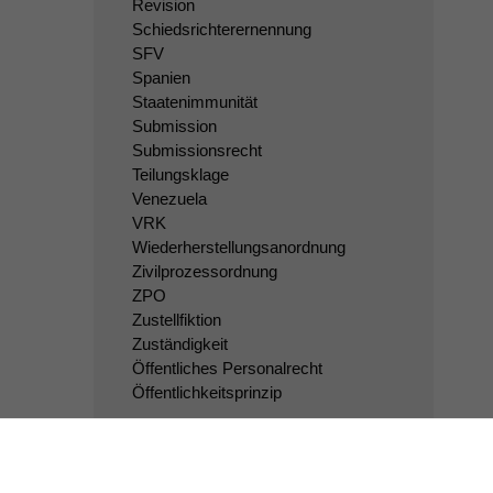
Revision
Schiedsrichterernennung
SFV
Spanien
Staatenimmunität
Submission
Submissionsrecht
Teilungsklage
Venezuela
VRK
Wiederherstellungsanordnung
Zivilprozessordnung
ZPO
Zustellfiktion
Zuständigkeit
Öffentliches Personalrecht
Öffentlichkeitsprinzip