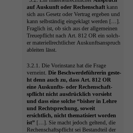
auf Auskun­ft oder Rechen­schaft
kann
sich aus Gesetz oder Ver­trag ergeben und
kann selb­ständig eingeklagt wer­den […].
Fraglich ist, ob sich aus der all­ge­meinen
Treuepflicht nach Art. 812
OR
ein solch­
er materiell­rechtlich­er Auskun­ft­sanspruch
ableit­en lässt.
3.2.1. Die Vorin­stanz hat die Frage
verneint.
Die Beschw­erde­führerin geste­
ht denn auch zu, dass Art. 812
OR
eine Auskun­fts- oder Rechen­schaft­
spflicht nicht aus­drück­lich vor­sieht
und dass eine solche “bish­er in Lehre
und Recht­sprechung, soweit
ersichtlich, nicht the­ma­tisiert wor­den
ist”
[…]. Sie macht jedoch gel­tend, die
Rechen­schaft­spflicht sei Bestandteil der