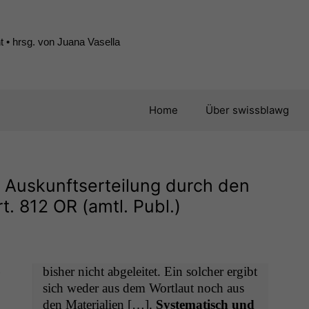
 • hrsg. von Juana Vasella
Home
Über swissblawg
f Auskunftserteilung durch den
rt. 812
OR
(amtl. Publ.)
bish­er nicht abgeleit­et. Ein solch­er ergibt
­
sich wed­er aus dem Wort­laut noch aus
den Mate­ri­alien […].
Sys­tem­a­tisch und