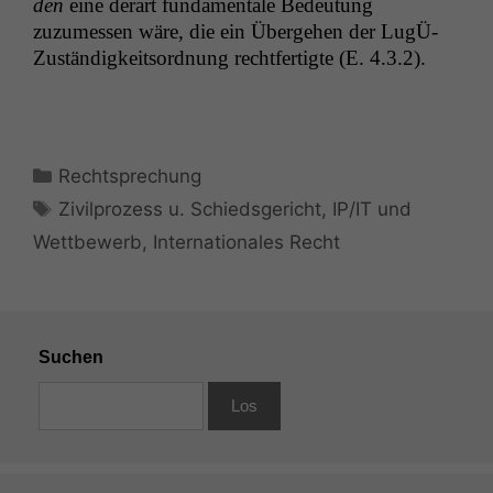
den
eine der­art fun­da­men­tale Bedeu­tung
zuzumessen wäre, die ein Überge­hen der LugÜ-
Zuständigkeit­sor­d­nung recht­fer­tigte (E. 4.3.2).
Kategorien
Rechtsprechung
Schlagwörter
Zivilprozess u. Schiedsgericht
,
IP/IT und
Notwendige
Wettbewerb
,
Internationales Recht
Cookies
Diese
Cookies sind
nicht
optional, es
Suchen
braucht sie,
damit die
Website
korrekt
angezeigt
werden kann.