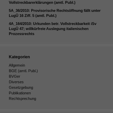
kann die
Vollstreckbarerklärungen (amtl. Publ.)
Website nicht
zu 100%
5A_36
/2010: Provisorische Rechtsöffnung fällt unter
funktionieren.
LugÜ 16 Ziff. 5 (amtl. Publ.)
4A_164
/2010: Urkunden betr. Vollstreckbarkeit iSv
LugÜ 47; willkürfreie Auslegung italienischen
Marketing
Prozessrechts
Wir speichern
anonyme Daten ab,
um interne
marketingtechnische
Kategorien
Auswertungen
durchführen zu
Allgemein
können. Diese helfen
BGE
(amtl. Publ.)
uns, unsere Website
BVGer
zu verbessern.
Diverses
Gesetzgebung
Publikationen
Rechtsprechung