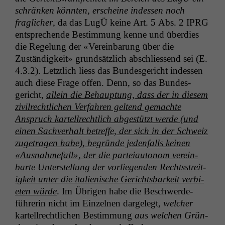
schränken kön­nten, erscheine indessen noch
fraglich­er
, da das LugÜ keine Art. 5 Abs. 2
IPRG
entsprechende Bes­tim­mung kenne und überdies
die Regelung der «Vere­in­barung über die
Zuständigkeit» grund­sät­zlich abschliessend sei (E.
4.3.2). Let­ztlich liess das Bun­des­gericht indessen
auch diese Frage offen. Denn, so das Bun­des­
gericht,
allein die Behaup­tung, dass der in diesem
zivil­rechtlichen Ver­fahren gel­tend gemachte
Anspruch kartell­rechtlich abgestützt werde (und
einen Sachver­halt betr­e­ffe, der sich in der Schweiz
zuge­tra­gen habe), begründe jeden­falls keinen
«Aus­nah­me­fall», der die parteiau­tonom vere­in­
barte Unter­stel­lung der vor­liegen­den Rechtsstre­it­
igkeit unter die ital­ienis­che Gerichts­barkeit ver­bi­
eten würde
. Im Übri­gen habe die Beschw­erde­
führerin nicht im Einzel­nen dargelegt,
welch­er
kartell­rechtlichen Bes­tim­mung
aus welchen Grün­