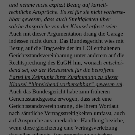
und nehme nicht expliz­it Bezug auf kartell­
rechtliche Ansprüche. Es sei für sie nicht vorherse­
hbar gewe­sen, dass auch Stre­it­igkeit­en über
solche Ansprüche von der Klausel erfasst seien
.
Auch mit dieser Argu­men­ta­tion drang die Garage
indessen nicht durch. Das Bun­des­gericht wies mit
Bezug auf die Trag­weite der im
LOI
enthal­te­nen
Gerichts­standsvere­in­barung unter anderem auf die
Recht­sprechung des EuGH hin, wonach
entschei­
dend sei, ob der Rechtsstre­it für die betrof­fene
Partei im Zeit­punkt ihrer Zus­tim­mung zu dieser
Klausel “hin­re­ichend vorherse­hbar” gewe­sen sei
.
Auch das Bun­des­gericht habe zum früheren
Gerichts­stands­ge­setz erwogen, dass sich eine
Gerichts­standsvere­in­barung, die ihrem Wort­laut
nach sämtliche Ver­tragsstre­it­igkeit­en umfasst, auch
auf Ansprüche aus uner­laubter Hand­lung beziehe,
wenn diese gle­ichzeit­ig eine Ver­tragsver­let­zung
darstellen oder ein Zusam­men­hang zwis­chen