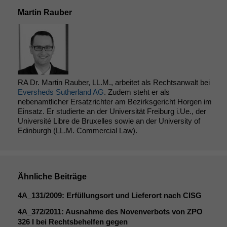
Martin Rauber
Statistiken
Um unsere
Website zu
verbessern,
zeichnen
wir
RA Dr. Martin Rauber, LL.M., arbeitet als Rechtsanwalt bei
anonyme
Eversheds Sutherland AG
. Zudem steht er als
statistische
nebenamtlicher Ersatzrichter am Bezirksgericht Horgen im
Daten auf.
Einsatz. Er studierte an der Universität Freiburg i.Ue., der
Université Libre de Bruxelles sowie an der University of
Edinburgh (LL.M. Commercial Law).
Funktionalität
Einige
Funktionen auf
dieser Website
Ähnliche Beiträge
sind optional.
4A_131
/2009: Erfüllungsort und Lieferort nach
CISG
Wenn Sie
diese Option
4A_372
/2011: Ausnahme des Novenverbots von
ZPO
deaktivieren,
326 I bei Rechtsbehelfen gegen