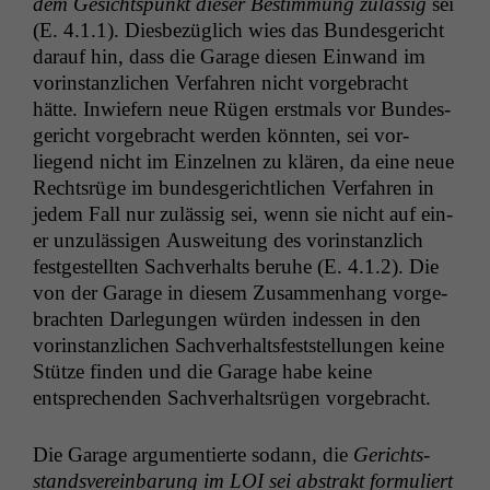
dem Gesicht­spunkt dieser Bes­tim­mung zuläs­sig
sei
(E. 4.1.1). Dies­bezüglich wies das Bun­des­gericht
darauf hin, dass die Garage diesen Ein­wand im
vorin­stan­zlichen Ver­fahren nicht vorge­bracht
hätte. Inwiefern neue Rügen erst­mals vor Bun­des­
gericht vorge­bracht wer­den kön­nten, sei vor­
liegend nicht im Einzel­nen zu klären, da eine neue
Recht­srüge im bun­des­gerichtlichen Ver­fahren in
jedem Fall nur zuläs­sig sei, wenn sie nicht auf ein­
er unzuläs­si­gen Ausweitung des vorin­stan­zlich
fest­gestell­ten Sachver­halts beruhe (E. 4.1.2). Die
von der Garage in diesem Zusam­men­hang vorge­
bracht­en Dar­legun­gen wür­den indessen in den
vorin­stan­zlichen Sachver­halts­fest­stel­lun­gen keine
Stütze find­en und die Garage habe keine
entsprechen­den Sachver­halt­srü­gen vorgebracht.
Die Garage argu­men­tierte sodann, die
Gerichts­
standsvere­in­barung im
LOI
sei abstrakt for­muliert