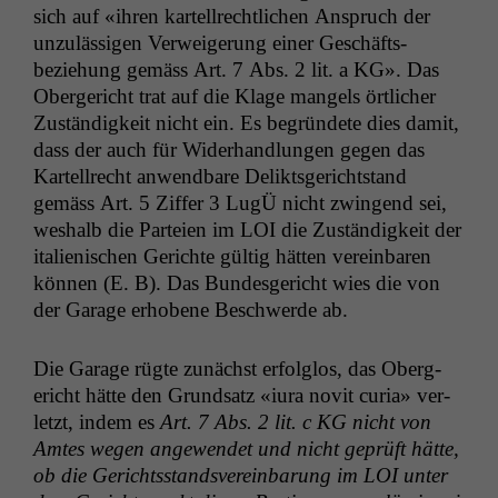
sich auf «ihren kartell­rechtlichen Anspruch der
unzuläs­si­gen Ver­weigerung ein­er Geschäfts­
beziehung gemäss Art. 7 Abs. 2 lit. a
KG
». Das
Oberg­ericht trat auf die Klage man­gels örtlich­er
Zuständigkeit nicht ein. Es begrün­dete dies damit,
dass der auch für Wider­hand­lun­gen gegen das
Kartell­recht anwend­bare Delik­ts­gericht­stand
gemäss Art. 5 Zif­fer 3 LugÜ nicht zwin­gend sei,
weshalb die Parteien im
LOI
die Zuständigkeit der
ital­ienis­chen Gerichte gültig hät­ten vere­in­baren
kön­nen (E. B). Das Bun­des­gericht wies die von
der Garage erhobene Beschw­erde ab.
Die Garage rügte zunächst erfol­g­los, das Oberg­
ericht hätte den Grund­satz «iura novit curia» ver­
let­zt, indem es
Art. 7 Abs. 2 lit. c
KG
nicht von
Amtes wegen angewen­det und nicht geprüft hätte,
ob die Gerichts­standsvere­in­barung im
LOI
unter