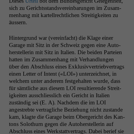
Dieses
Urteil
bot dem Bun­des­gericht Gele­gen­heit,
sich zu Gerichts­standsvere­in­barun­gen im Zusam­
men­hang mit kartell­rechtlichen Stre­it­igkeit­en zu
äussern.
Hin­ter­grund war (vere­in­facht) die Klage ein­er
Garage mit Sitz in der Schweiz gegen eine Auto­
her­stel­lerin mit Sitz in Ital­ien. Die bei­den Parteien
hat­ten im Zusam­men­hang mit Ver­hand­lun­gen
über den Abschluss eines Exk­lu­sivver­trieb­ver­trags
einen Let­ter of Intent («
LOI
») unterze­ich­net, in
welchem unter anderem fest­ge­hal­ten wurde, dass
für sämtliche aus diesem
LOI
resul­tierende Stre­it­
igkeit­en auss­chliesslich ein Gericht in Ital­ien
zuständig sei (E. A). Nach­dem die im
LOI
angestrebte ver­tragliche Beziehung nicht zus­tande
kam, klagte die Garage beim Oberg­ericht des Kan­
tons Solothurn gegen die Auto­her­stel­lerin auf
Abschluss eines Werk­stattver­trags. Dabei berief sie