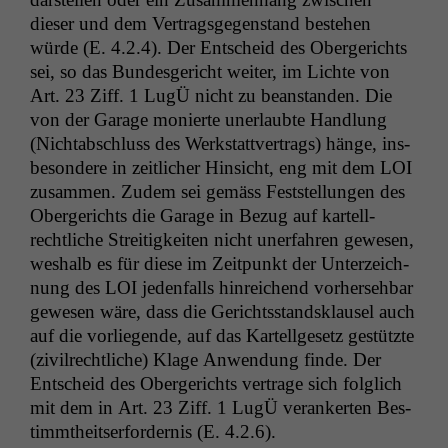
dieser und dem Ver­trags­ge­gen­stand beste­hen
würde (E. 4.2.4). Der Entscheid des Oberg­erichts
sei, so das Bun­des­gericht weit­er, im Lichte von
Art. 23 Ziff. 1 LugÜ nicht zu bean­standen. Die
von der Garage monierte uner­laubte Hand­lung
(Nichtab­schluss des Werk­stattver­trags) hänge, ins­
beson­dere in zeitlich­er Hin­sicht, eng mit dem
LOI
zusam­men. Zudem sei gemäss Fest­stel­lun­gen des
Oberg­erichts die Garage in Bezug auf kartell­
rechtliche Stre­it­igkeit­en nicht uner­fahren gewe­sen,
weshalb es für diese im Zeit­punkt der Unterze­ich­
nung des
LOI
jeden­falls hin­re­ichend vorherse­hbar
gewe­sen wäre, dass die Gerichts­stand­sklausel auch
auf die vor­liegende, auf das Kartellge­setz gestützte
(zivil­rechtliche) Klage Anwen­dung finde. Der
Entscheid des Oberg­erichts ver­trage sich fol­glich
mit dem in Art. 23 Ziff. 1 LugÜ ver­ankerten Bes­
timmtheit­ser­forder­nis (E. 4.2.6).