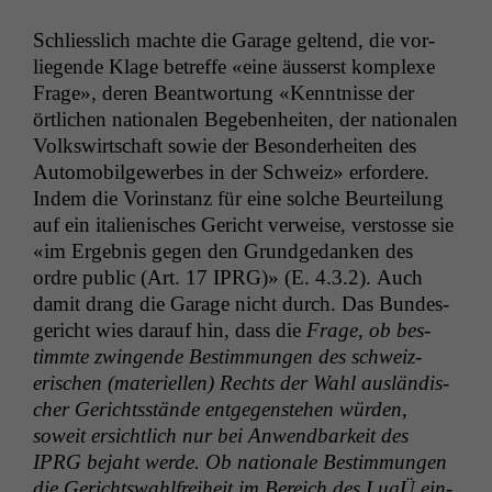
Schliesslich machte die Garage gel­tend, die vor­
liegende Klage betr­e­ffe «eine äusserst kom­plexe
Frage», deren Beant­wor­tung «Ken­nt­nisse der
örtlichen nationalen Begeben­heit­en, der nationalen
Volk­swirtschaft sowie der Beson­der­heit­en des
Auto­mo­bil­gewerbes in der Schweiz» erfordere.
Indem die Vorin­stanz für eine solche Beurteilung
auf ein ital­ienis­ches Gericht ver­weise, ver­stosse sie
«im Ergeb­nis gegen den Grundgedanken des
ordre pub­lic (Art. 17
IPRG
)» (E. 4.3.2). Auch
damit drang die Garage nicht durch. Das Bun­des­
gericht wies darauf hin, dass die
Frage, ob bes­
timmte zwin­gende Bes­tim­mungen des schweiz­
erischen (materiellen) Rechts der Wahl aus­ländis­
ch­er Gerichtsstände ent­ge­gen­ste­hen wür­den,
soweit ersichtlich nur bei Anwend­barkeit des
IPRG
bejaht werde. Ob nationale Bes­tim­mungen
die Gerichtswahl­frei­heit im Bere­ich des LugÜ ein­