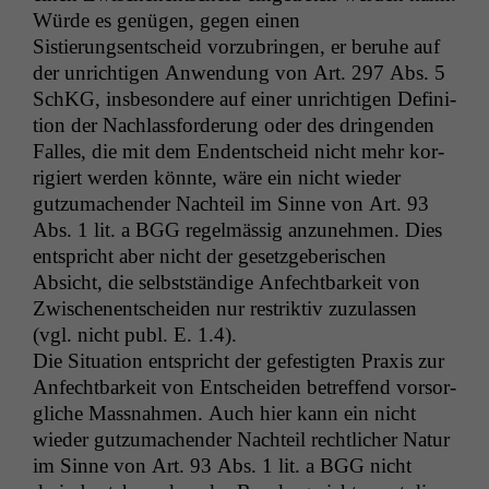
Würde es genü­gen, gegen einen
Sistierungsentscheid vorzubrin­gen, er beruhe auf
der unrichti­gen Anwen­dung von Art. 297 Abs. 5
SchKG, ins­beson­dere auf ein­er unrichti­gen Def­i­n­i­
tion der Nach­lass­forderung oder des drin­gen­den
Fall­es, die mit dem Endentscheid nicht mehr kor­
rigiert wer­den kön­nte, wäre ein nicht wieder
gutzu­machen­der Nachteil im Sinne von Art. 93
Abs. 1 lit. a
BGG
regelmäs­sig anzunehmen. Dies
entspricht aber nicht der geset­zge­berischen
Absicht, die selb­st­ständi­ge Anfecht­barkeit von
Zwis­ch­enentschei­den nur restrik­tiv zuzu­lassen
(vgl. nicht publ. E. 1.4).
Die Sit­u­a­tion entspricht der gefes­tigten Prax­is zur
Anfecht­barkeit von Entschei­den betr­e­f­fend vor­sor­
gliche Mass­nah­men. Auch hier kann ein nicht
wieder gutzu­machen­der Nachteil rechtlich­er Natur
im Sinne von Art. 93 Abs. 1 lit. a
BGG
nicht