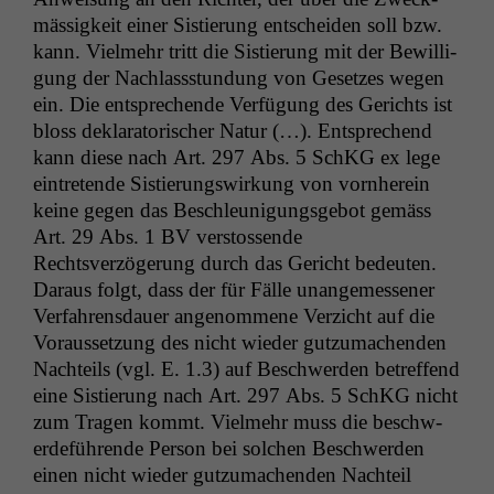
mäs­sigkeit ein­er Sistierung entschei­den soll bzw.
kann. Vielmehr tritt die Sistierung mit der Bewil­li­
gung der Nach­lassstun­dung von Geset­zes wegen
ein. Die entsprechende Ver­fü­gung des Gerichts ist
bloss deklara­torisch­er Natur (…). Entsprechend
kann diese nach Art. 297 Abs. 5 SchKG ex lege
ein­tre­tende Sistierungswirkung von vorn­here­in
keine gegen das Beschle­u­ni­gungs­ge­bot gemäss
Art. 29 Abs. 1
BV
ver­stossende
Rechtsverzögerung durch das Gericht bedeuten.
Daraus fol­gt, dass der für Fälle unangemessen­er
Ver­fahrens­dauer angenommene Verzicht auf die
Voraus­set­zung des nicht wieder gutzu­machen­den
Nachteils (vgl. E. 1.3) auf Beschw­er­den betr­e­f­fend
eine Sistierung nach Art. 297 Abs. 5 SchKG nicht
zum Tra­gen kommt. Vielmehr muss die beschw­
erde­führende Per­son bei solchen Beschw­er­den
einen nicht wieder gutzu­machen­den Nachteil