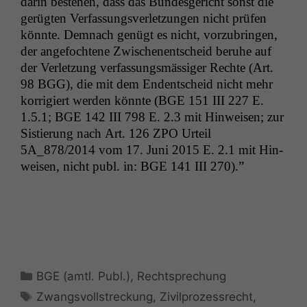
darin beste­hen, dass das Bun­des­gericht son­st die
gerügten Ver­fas­sungsver­let­zun­gen nicht prüfen
kön­nte. Dem­nach genügt es nicht, vorzubrin­gen,
der ange­focht­ene Zwis­ch­enentscheid beruhe auf
der Ver­let­zung ver­fas­sungsmäs­siger Rechte (Art.
98
BGG
), die mit dem Endentscheid nicht mehr
kor­rigiert wer­den kön­nte (
BGE
151
III
227 E.
1.5.1;
BGE
142
III
798 E. 2.3 mit Hin­weisen; zur
Sistierung nach Art. 126
ZPO
Urteil
5A_878
/2014 vom 17. Juni 2015 E. 2.1 mit Hin­
weisen, nicht publ. in:
BGE
141
III
270).”
Kategorien
BGE (amtl. Publ.)
,
Rechtsprechung
Schlagwörter
Zwangsvollstreckung
,
Zivilprozessrecht
,