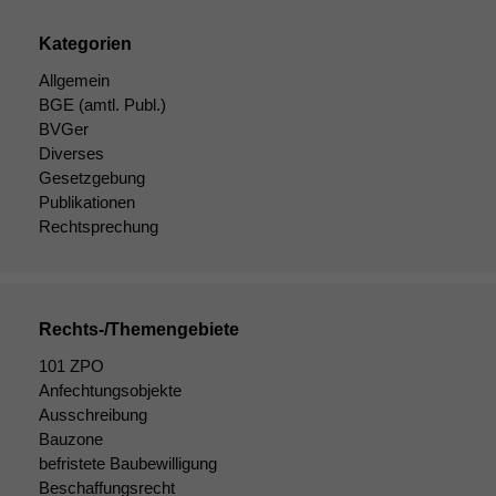
Funktionen auf
dieser Website
Kategorien
sind optional.
Wenn Sie
Allgemein
diese Option
BGE
(amtl. Publ.)
deaktivieren,
BVGer
kann die
Diverses
Website nicht
Gesetzgebung
zu 100%
Publikationen
funktionieren.
Rechtsprechung
Marketing
Wir speichern
Rechts-/Themengebiete
anonyme Daten ab,
um interne
101 ZPO
marketingtechnische
Anfechtungsobjekte
Auswertungen
Ausschreibung
durchführen zu
Bauzone
können. Diese helfen
befristete Baubewilligung
uns, unsere Website
zu verbessern.
Beschaffungsrecht