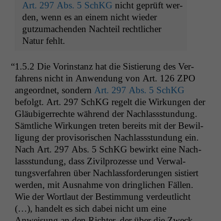
Art. 297 Abs. 5 SchKG
nicht geprüft wer­
den, wenn es an einem nicht wieder
gutzu­machen­den Nachteil rechtlich­er
Natur fehlt.
“
1.5.2 Die Vorin­stanz hat die Sistierung des Ver­
fahrens nicht in Anwen­dung von Art. 126
ZPO
ange­ord­net, son­dern
Art. 297 Abs. 5 SchKG
befol­gt. Art. 297 SchKG regelt die Wirkun­gen der
Gläu­biger­rechte während der Nach­lassstun­dung.
Sämtliche Wirkun­gen treten bere­its mit der Bewil­
li­gung der pro­vi­sorischen Nach­lassstun­dung ein.
Nach Art. 297 Abs. 5 SchKG bewirkt eine Nach­
lassstun­dung, dass Zivil­prozesse und Ver­wal­
tungsver­fahren über Nach­lass­forderun­gen sistiert
wer­den, mit Aus­nahme von dringlichen Fällen.
Wie der Wort­laut der Bes­tim­mung verdeut­licht
(…), han­delt es sich dabei nicht um eine
Anweisung an den Richter, der über die Zweck­