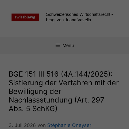
Zum
Inhalt
Schweizerisches Wirtschaftsrecht •
springen
hrsg. von Juana Vasella
Menü
BGE
151
III
516 (
4A_144
/2025):
Sistierung der Verfahren mit der
Bewilligung der
Nachlassstundung (Art. 297
Abs. 5 SchKG)
3. Juli 2026
von
Stéphanie Oneyser