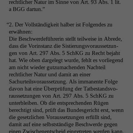
rechtlich­er Natur im Sinne von Art. 93 Abs. 1 lit.
a
BGG
dartun.”
“
2. Der Voll­ständigkeit hal­ber ist Fol­gen­des zu
erwähnen:
Die Beschw­erde­führerin stellt teil­weise in Abrede,
dass die Vorin­stanz die Sistierungsvo­raus­set­zun­
gen von Art. 297 Abs. 5 SchKG zu Recht bejaht
hat. Wie oben dargelegt wurde, fehlt es vor­liegend
am nicht wieder gutzu­machen­den Nachteil
rechtlich­er Natur und damit an ein­er
Sachurteilsvo­raus­set­zung. Als imma­nente Folge
davon hat eine Über­prü­fung der Tatbe­standsvo­
raus­set­zun­gen von Art. 297 Abs. 5 SchKG zu
unterbleiben. Ob die entsprechen­den Rügen
berechtigt sind, prüft das Bun­des­gericht erst, wenn
die geset­zlichen Voraus­set­zun­gen erfüllt sind,
damit auf eine selb­st­ständi­ge Beschw­erde gegen
einen Zwis­ch­enentscheid einge­treten wer­den kann.