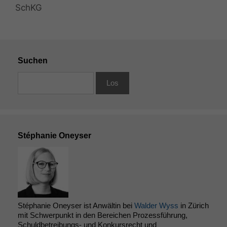
SchKG
Suchen
Stéphanie Oneyser
Notwendige
Cookies
Diese
Stéphanie Oneyser ist Anwältin bei
Walder Wyss
in Zürich
Cookies sind
mit Schwerpunkt in den Bereichen Prozessführung,
nicht
Schuldbetreibungs- und Konkursrecht und