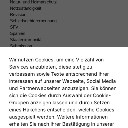
Natur- und Heimatschutz
Notzuständigkeit
Revision
Schiedsrichterernennung
SFV
Spanien
Staatenimmunität
Submission
Submissionsrecht
Teilungsklage
Wir nutzen Cookies, um eine Vielzahl von
Venezuela
Services anzubieten, diese stetig zu
VRK
verbessern sowie Texte entsprechend Ihrer
Wiederherstellungsanordnung
Interessen auf unserer Webseite, Social Media
Zivilprozessordnung
und Partnerwebseiten anzuzeigen. Sie können
ZPO
sich die Cookies durch Auswahl der Cookie-
Zustellfiktion
Gruppen anzeigen lassen und durch Setzen
Zuständigkeit
Öffentliches Personalrecht
eines Häkchens entscheiden, welche Cookies
Öffentlichkeitsprinzip
ausgespielt werden. Weitere Informationen
erhalten Sie nach Ihrer Bestätigung in unserer