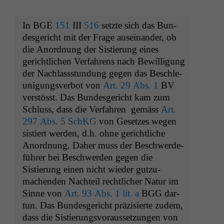
In
BGE
151
III
516
set­zte sich das Bun­
des­gericht mit der Frage auseinan­der, ob
die Anord­nung der Sistierung eines
gerichtlichen Ver­fahrens nach Bewil­li­gung
der Nach­lassstun­dung gegen das Beschle­
u­ni­gungsver­bot von
Art. 29 Abs. 1
BV
ver­stösst. Das Bun­des­gericht kam zum
Schluss, dass die Ver­fahren gemäss
Art.
297 Abs. 5 SchKG
von Geset­zes wegen
sistiert wer­den, d.h. ohne gerichtliche
Anord­nung. Daher muss der Beschw­erde­
führer bei Beschw­er­den gegen die
Sistierung einen nicht wieder gutzu­
machen­den Nachteil rechtlich­er Natur im
Sinne von
Art. 93 Abs. 1 lit. a
BGG
dar­
tun. Das Bun­des­gericht präzisierte zudem,
dass die Sistierungsvo­raus­set­zun­gen von