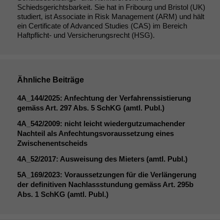
optional, es
Schiedsgerichtsbarkeit. Sie hat in Fribourg und Bristol (UK)
braucht sie,
studiert, ist Associate in Risk Management (ARM) und hält
damit die
ein Certificate of Advanced Studies (CAS) im Bereich
Website
Haftpflicht- und Versicherungsrecht (HSG).
korrekt
angezeigt
werden kann.
Ähnliche Beiträge
Statistiken
4A_144
/2025: Anfechtung der Verfahrenssistierung
Um unsere
gemäss Art. 297 Abs. 5 SchKG (amtl. Publ.)
Website zu
verbessern,
4A_542
/2009: nicht leicht wiedergutzumachender
zeichnen
Nachteil als Anfechtungsvoraussetzung eines
wir
Zwischenentscheids
anonyme
4A_52
/2017: Ausweisung des Mieters (amtl. Publ.)
statistische
Daten auf.
5A_169
/2023: Voraussetzungen für die Verlängerung
der definitiven Nachlassstundung gemäss Art. 295b
Abs. 1 SchKG (amtl. Publ.)
Funktionalität
Einige