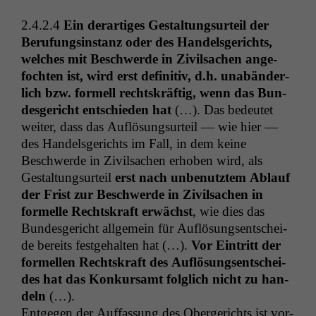
2.4.2.4
Ein der­ar­tiges Gestal­tung­surteil der
Beru­fungsin­stanz oder des Han­dels­gerichts,
welch­es mit Beschw­erde in Zivil­sachen ange­
focht­en ist, wird erst defin­i­tiv, d.h. unabän­der­
lich bzw. formell recht­skräftig, wenn das Bun­
des­gericht entsch­ieden hat
(…). Das bedeutet
weit­er, dass das Auflö­sung­surteil — wie hier —
des Han­dels­gerichts im Fall, in dem keine
Beschw­erde in Zivil­sachen erhoben wird, als
Gestal­tung­surteil
erst nach unbe­nutztem Ablauf
der Frist zur Beschw­erde in Zivil­sachen in
formelle Recht­skraft erwächst
, wie dies das
Bun­des­gericht all­ge­mein für Auflö­sungsentschei­
de bere­its fest­ge­hal­ten hat (…).
Vor Ein­tritt der
formellen Recht­skraft des Auflö­sungsentschei­
des hat das Konkur­samt fol­glich nicht zu han­
deln
(…).
Ent­ge­gen der Auf­fas­sung des Oberg­erichts ist vor­