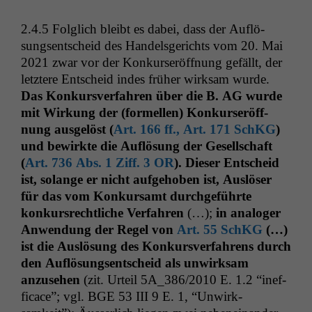
Daten auf.
2.4.5
Fol­glich bleibt es dabei, dass der Auflö­
sungsentscheid des Han­dels­gerichts vom 20. Mai
Funktionalität
2021 zwar vor der Konkurs­eröff­nung gefällt, der
Einige
let­ztere Entscheid indes früher wirk­sam wurde.
Funktionen auf
Das Konkursver­fahren über die B.
AG
wurde
dieser Website
sind optional.
mit Wirkung der (formellen) Konkurs­eröff­
Wenn Sie
nung aus­gelöst (
Art. 166 ff., Art. 171 SchKG
)
diese Option
und bewirk­te die Auflö­sung der Gesellschaft
deaktivieren,
(
Art. 736 Abs. 1 Ziff. 3
OR
). Dieser Entscheid
kann die
ist, solange er nicht aufge­hoben ist, Aus­lös­er
Website nicht
zu 100%
für das vom Konkur­samt durchge­führte
funktionieren.
konkursrechtliche Ver­fahren
(…);
in analoger
Anwen­dung der Regel von
Art. 55 SchKG
(…)
ist die Aus­lö­sung des Konkursver­fahrens durch
Marketing
den Auflö­sungsentscheid als unwirk­sam
Wir speichern
anzuse­hen
(zit. Urteil
5A
_386/2010 E. 1.2 “inef­
anonyme Daten ab,
fi­cace”; vgl.
BGE
53
III
9
E. 1, “Unwirk­
um interne