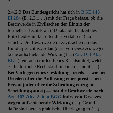
2.4.2.3 Das Bun­des­gericht hat sich in
BGE
146
III
284
(E. 2.3.1 …) mit der Frage befasst, ob die
Beschw­erde in Zivil­sachen den Ein­tritt der
formellen Recht­skraft (“Unabän­der­lichkeit des
Entschei­des im betr­e­f­fend­en Ver­fahren”) auf­
schiebt. Die Beschw­erde in Zivil­sachen an das
Bun­des­gericht ist, solange sie von Geset­zes wegen
keine auf­schiebende Wirkung hat (
Art. 103 Abs. 1
BGG
), ein ausseror­dentlich­es Rechtsmit­tel, welch­
es die formelle Recht­skraft nicht aufschiebt (…).
Bei Vor­liegen eines Gestal­tung­surteils — wie bei
Urteilen über die Auflö­sung ein­er juris­tis­chen
Per­son (oder über die Schei­dung einzig im
Schei­dungspunkt) — hat die Beschw­erde nach
Art. 103 Abs. 2 lit. a
BGG
indes von Geset­zes
wegen auf­schiebende Wirkung
(…). Grund
dafür sind bere­its prak­tis­che Überlegungen (…).