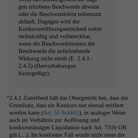
gen erhobene Beschw­erde abweist
oder die Beschw­erde­frist unbe­nutzt
abläuft. Dage­gen wird der
Konkurs­eröff­nungsentscheid sofort
recht­skräftig und voll­streck­bar,
wenn die Beschw­erde­in­stanz der
Beschw­erde die auf­schiebende
Wirkung nicht erteilt (E. 2.4.1–
2.4.5) (Her­vorhe­bun­gen
hinzugefügt):
“
2.4.1 Zutr­e­f­fend hält das Oberg­ericht fest, dass der
Grund­satz, dass ein Konkurs nur ein­mal eröffnet
wer­den kann (
Art. 55 SchKG
), in analoger Weise
auch im Ver­hält­nis zur Auflö­sung und
konkursmäs­si­gen Liq­ui­da­tion nach Art. 731b
OR
gilt (…). Im konkreten Fall wurde nicht eines der