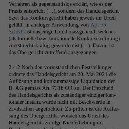
Ver­fahren als gegen­stand­s­los erk­lärt, wie es der
Prax­is entspricht (…), son­dern das Han­dels­gericht
bzw. das Konkurs­gericht haben jew­eils ihr Urteil
gefällt. In analoger Anwen­dung von
Art. 55
SchKG
ist das­jenige Urteil mass­gebend, welch­es
(als formelle bzw. funk­tionelle Konkurs­eröff­nung)
zuerst recht­skräftig gewor­den ist (…). Davon ist
das Oberg­ericht zutr­e­f­fend ausgegangen.
2.4.2 Nach den vorin­stan­zlichen Fest­stel­lun­gen
ord­nete das Han­dels­gericht am 20. Mai 2021 die
Auflö­sung und konkursmäs­sige Liq­ui­da­tion der
B.
AG
gemäss Art. 731b
OR
an. Der Entscheid
des Han­dels­gerichts als zuständi­ger einziger kan­
tonaler Instanz wurde nicht mit Beschw­erde in
Zivil­sachen ange­focht­en. Zu prüfen ist die Auf­fas­
sung des Oberg­erichts, wonach das Urteil des
Han­dels­gerichts zufolge Nichter­he­bung der