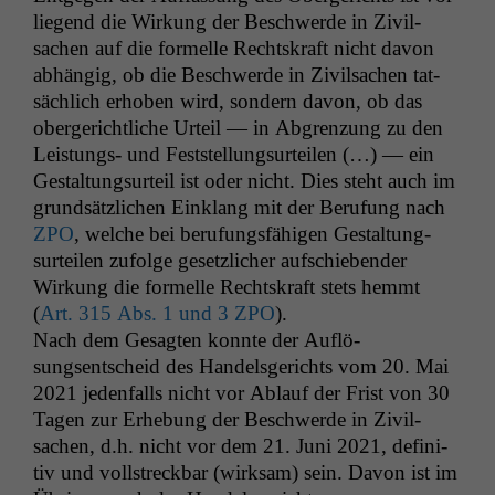
liegend die Wirkung der Beschw­erde in Zivil­
sachen auf die formelle Recht­skraft nicht davon
abhängig, ob die Beschw­erde in Zivil­sachen tat­
säch­lich erhoben wird, son­dern davon, ob das
oberg­erichtliche Urteil — in Abgren­zung zu den
Leis­tungs- und Fest­stel­lung­surteilen (…) — ein
Gestal­tung­surteil ist oder nicht. Dies ste­ht auch im
grund­sät­zlichen Ein­klang mit der Beru­fung nach
ZPO
, welche bei beru­fungs­fähi­gen Gestal­tung­
surteilen zufolge geset­zlich­er auf­schieben­der
Wirkung die formelle Recht­skraft stets hemmt
(
Art. 315 Abs. 1 und 3
ZPO
).
Nach dem Gesagten kon­nte der Auflö­
sungsentscheid des Han­dels­gerichts vom 20. Mai
2021 jeden­falls nicht vor Ablauf der Frist von 30
Tagen zur Erhe­bung der Beschw­erde in Zivil­
sachen, d.h. nicht vor dem 21. Juni 2021, defin­i­
tiv und voll­streck­bar (wirk­sam) sein. Davon ist im