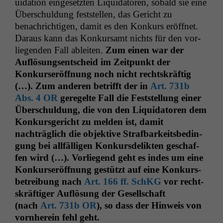
ui­da­tion einge­set­zten Liq­uida­toren, sobald sie eine
Notwendige
Über­schul­dung fest­stellen, das Gericht zu
Cookies
Diese
benachrichti­gen, damit es den Konkurs eröffnet.
Cookies sind
Daraus kann das Konkur­samt nichts für den vor­
nicht
liegen­den Fall ableit­en.
Zum einen war der
optional, es
Auflö­sungsentscheid im Zeit­punkt der
braucht sie,
Konkurs­eröff­nung noch nicht recht­skräftig
damit die
Website
(…). Zum anderen bet­rifft der in
Art. 731b
korrekt
Abs. 4
OR
geregelte Fall die Fest­stel­lung ein­er
angezeigt
Über­schul­dung, die von den Liq­uida­toren dem
werden kann.
Konkurs­gericht zu melden ist, damit
nachträglich die objek­tive Straf­barkeits­be­din­
gung bei allfäl­li­gen Konkurs­de­lik­ten geschaf­
Statistiken
fen wird (…). Vor­liegend geht es indes um eine
Um unsere
Website zu
Konkurs­eröff­nung gestützt auf eine Konkurs­
verbessern,
be­trei­bung nach
Art. 166 ff. SchKG
vor recht­
zeichnen
skräftiger Auflö­sung der Gesellschaft
wir
(nach
Art. 731b
OR
), so dass der Hin­weis von
anonyme
vorn­here­in fehl geht.
statistische