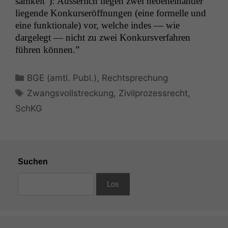
samkeit”): Äusser­lich liegen zwei nebeneinan­der
marketingtechnische
Auswertungen
liegende Konkurs­eröff­nun­gen (eine formelle und
durchführen zu
eine funk­tionale) vor, welche indes — wie
können. Diese helfen
dargelegt — nicht zu zwei Konkursver­fahren
uns, unsere Website
führen können.”
zu verbessern.
Kategorien
BGE (amtl. Publ.)
,
Rechtsprechung
Schlagwörter
Zwangsvollstreckung
,
Zivilprozessrecht
,
SchKG
Suchen