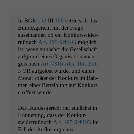
In
BGE
152
III
106
set­zte sich das
Bun­des­gericht mit der Frage
auseinan­der, ob ein Konkur­swider­
ruf nach
Art. 195 SchKG
möglich
ist, wenn zunächst die Gesellschaft
auf­grund eines Organ­i­sa­tion­s­man­
gels nach
Art. 731b Abs. 1bis Ziff.
3
OR
aufgelöst wurde, und einen
Monat später der Konkurs im Rah­
men ein­er Betrei­bung auf Konkurs
eröffnet wurde.
Das Bun­des­gericht rief zunächst in
Erin­nerung, dass der Konkur­
swider­ruf nach
Art. 195 SchKG
im
Fall der Auflö­sung ein­er