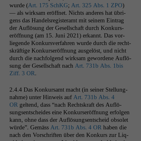
wurde (
Art. 175 SchKG
;
Art. 325 Abs. 1
ZPO
)
— als wirk­sam eröffnet. Nichts anderes hat übri­
gens das Han­del­sreg­is­ter­amt mit seinem Ein­trag
der Auflö­sung der Gesellschaft durch Konkurs­
eröff­nung (am 15. Juni 2021) erkan­nt. Das vor­
liegende Konkursver­fahren wurde durch die recht­
skräftige Konkurs­eröff­nung aus­gelöst, und nicht
durch die nach­fol­gend wirk­sam gewor­dene Auflö­
sung der Gesellschaft nach
Art. 731b Abs. 1bis
Ziff. 3
OR
.
2.4.4
Das Konkur­samt macht (in sein­er Stel­lung­
nahme) unter Hin­weis auf
Art. 731b Abs. 4
OR
gel­tend, dass “nach Recht­skraft des Auflö­
sungsentschei­des eine Konkurs­eröff­nung erfol­gen
kann, ohne dass der Auflö­sungsentscheid obso­let
würde”. Gemäss
Art. 731b Abs. 4
OR
haben die
nach den Vorschriften über den Konkurs zur Liq­