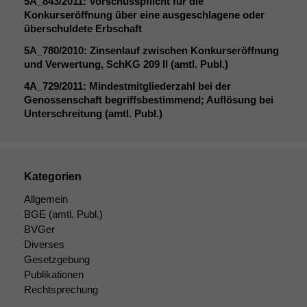
5A_843
/2011: Vorschusspflicht für die
Konkurseröffnung über eine ausgeschlagene oder
überschuldete Erbschaft
5A_780
/2010: Zinsenlauf zwischen Konkurseröffnung
und Verwertung, SchKG 209
II
(amtl. Publ.)
4A_729
/2011: Mindestmitgliederzahl bei der
Genossenschaft begriffsbestimmend; Auflösung bei
Unterschreitung (amtl. Publ.)
Kategorien
Allgemein
BGE
(amtl. Publ.)
BVGer
Diverses
Gesetzgebung
Publikationen
Rechtsprechung