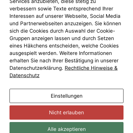
Services anzubieten, diese stetig zu
VRK
verbessern sowie Texte entsprechend Ihrer
Wiederherstellungsanordnung
Interessen auf unserer Webseite, Social Media
Zivilprozessordnung
und Partnerwebseiten anzuzeigen. Sie können
ZPO
sich die Cookies durch Auswahl der Cookie-
Zustellfiktion
Gruppen anzeigen lassen und durch Setzen
Zuständigkeit
Öffentliches Personalrecht
eines Häkchens entscheiden, welche Cookies
Öffentlichkeitsprinzip
ausgespielt werden. Weitere Informationen
erhalten Sie nach Ihrer Bestätigung in unserer
Datenschutzerklärung.
Rechtliche Hinweise &
Datenschutz
anmelden
Einstellungen
Nicht erlauben
Alle akzeptieren