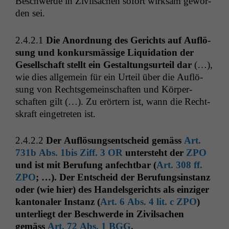
Beschw­erde in Zivil­sachen sofort wirk­sam gewor­
den sei.
2.4.2.1
Die Anord­nung des Gerichts auf Auflö­
sung und konkursmäs­sige Liq­ui­da­tion der
Gesellschaft stellt ein Gestal­tung­surteil dar
(…),
wie dies all­ge­mein für ein Urteil über die Auflö­
sung von Rechts­ge­mein­schaften und Kör­per­
schaften gilt (…). Zu erörtern ist, wann die Recht­
skraft einge­treten ist.
2.4.2.2
Der Auflö­sungsentscheid gemäss
Art.
731b Abs. 1bis Ziff. 3
OR
unter­ste­ht der
ZPO
und ist mit Beru­fung anfecht­bar (
Art. 308 ff.
ZPO
; …). Der Entscheid der Beru­fungsin­stanz
oder (wie hier) des Han­dels­gerichts als einziger
kan­tonaler Instanz (
Art. 6 Abs. 4 lit. c
ZPO
)
unter­liegt der Beschw­erde in Zivil­sachen
gemäss
Art. 72 Abs. 1
BGG
.