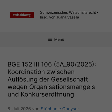
Zum
Inhalt
Schweizerisches Wirtschaftsrecht •
springen
hrsg. von Juana Vasella
Menü
BGE
152
III
106 (
5A_90
/2025):
Koordination zwischen
Auflösung der Gesellschaft
wegen Organisationsmangels
und Konkurseröffnung
8. Juli 2026
von
Stéphanie Oneyser