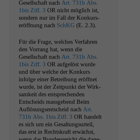
Gesellschaft nach
Art. 731b Abs.
1bis Ziff. 3
OR
nicht möglich ist,
son­dern nur im Fall der Konkurs­
eröff­nung nach
SchKG
(E. 2.3).
Für die Frage, welch­es Ver­fahren
den Vor­rang hat, wenn die
Gesellschaft nach
Art. 731b Abs.
1bis Ziff. 3
OR
aufgelöst wurde
und über welche der Konkurs
infolge ein­er Betrei­bung eröffnet
wurde, ist der Zeit­punkt der Wirk­
samkeit des entsprechen­den
Entschei­ds mass­gebend Beim
Auflö­sungsentscheid nach
Art.
731b Abs. 1bis Ziff. 3
OR
han­delt
es sich um ein Gesaltung­surteil,
das erst in Recht­skraft erwächst,
wenn das Bun­des­gericht die dage­