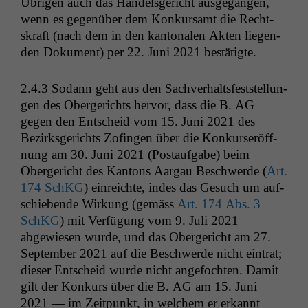
Übri­gen auch das Han­dels­gericht aus­ge­gan­gen,
wenn es gegenüber dem Konkur­samt die Recht­
skraft (nach dem in den kan­tonalen Akten liegen­
den Doku­ment) per 22. Juni 2021 bestätigte.
2.4.3
Sodann geht aus den Sachver­halts­fest­stel­lun­
gen des Oberg­erichts her­vor, dass die B.
AG
gegen den Entscheid vom 15. Juni 2021 des
Bezirks­gerichts Zofin­gen über die Konkurs­eröff­
nung am 30. Juni 2021 (Postauf­gabe) beim
Oberg­ericht des Kan­tons Aar­gau Beschw­erde (
Art.
174 SchKG
) ein­re­ichte, indes das Gesuch um auf­
schiebende Wirkung (gemäss
Art. 174 Abs. 3
SchKG
) mit Ver­fü­gung vom 9. Juli 2021
abgewiesen wurde, und das Oberg­ericht am 27.
Sep­tem­ber 2021 auf die Beschw­erde nicht ein­trat;
dieser Entscheid wurde nicht ange­focht­en. Damit
gilt der Konkurs über die B.
AG
am 15. Juni
2021 — im Zeit­punkt, in welchem er erkan­nt