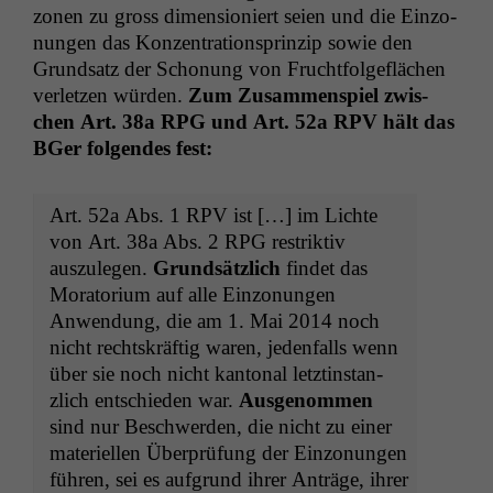
zo­nen zu gross dimen­sion­iert seien und die Ein­zo­
nun­gen das Konzen­tra­tionsprinzip sowie den
Grund­satz der Scho­nung von Frucht­fol­ge­flächen
ver­let­zen wür­den.
Zum Zusam­men­spiel zwis­
chen Art. 38a
RPG
und Art. 52a
RPV
hält das
BGer fol­gen­des fest:
Art. 52a Abs. 1
RPV
ist […] im Lichte
von Art. 38a Abs. 2
RPG
restrik­tiv
auszule­gen.
Grund­sät­zlich
find­et das
Mora­to­ri­um auf alle Ein­zo­nun­gen
Anwen­dung, die am 1. Mai 2014 noch
nicht recht­skräftig waren, jeden­falls wenn
über sie noch nicht kan­ton­al let­ztin­stan­
zlich entsch­ieden war.
Ausgenom­men
sind nur Beschw­er­den, die nicht zu ein­er
materiellen Über­prü­fung der Ein­zo­nun­gen
führen, sei es auf­grund ihrer Anträge, ihrer