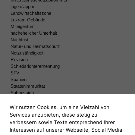
Website nicht
zu 100%
juge d'appui
funktionieren.
Landwirtschaftszone
Luxram-Gebäude
Miteigentum
Marketing
nachehelicher Unterhalt
Wir speichern
Nachfrist
anonyme Daten ab,
Natur- und Heimatschutz
um interne
Notzuständigkeit
marketingtechnische
Revision
Auswertungen
Schiedsrichterernennung
durchführen zu
SFV
können. Diese helfen
Spanien
uns, unsere Website
Staatenimmunität
zu verbessern.
Submission
Submissionsrecht
Teilungsklage
Wir nutzen Cookies, um eine Vielzahl von
Venezuela
Services anzubieten, diese stetig zu
VRK
verbessern sowie Texte entsprechend Ihrer
Wiederherstellungsanordnung
Interessen auf unserer Webseite, Social Media
Zivilprozessordnung