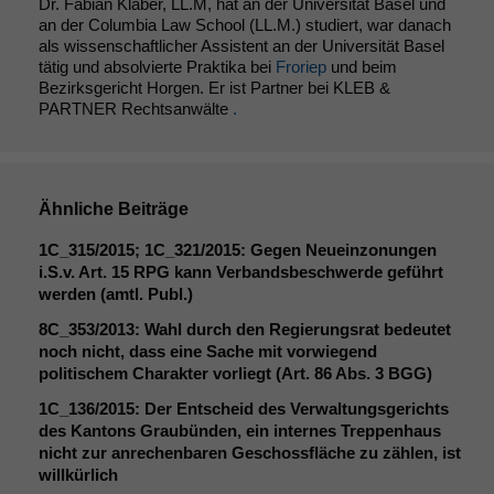
Dr. Fabian Klaber, LL.M, hat an der Universität Basel und
an der Columbia Law School (LL.M.) studiert, war danach
als wissenschaftlicher Assistent an der Universität Basel
tätig und absolvierte Praktika bei
Froriep
und beim
Bezirksgericht Horgen. Er ist Partner bei KLEB &
PARTNER Rechtsanwälte
.
Ähnliche Beiträge
1C_315
/2015;
1C_321
/2015: Gegen Neueinzonungen
i.S.v. Art. 15
RPG
kann Verbandsbeschwerde geführt
werden (amtl. Publ.)
8C_353
/2013: Wahl durch den Regierungsrat bedeutet
noch nicht, dass eine Sache mit vorwiegend
politischem Charakter vorliegt (Art. 86 Abs. 3
BGG
)
1C_136
/2015: Der Entscheid des Verwaltungsgerichts
des Kantons Graubünden, ein internes Treppenhaus
nicht zur anrechenbaren Geschossfläche zu zählen, ist
willkürlich