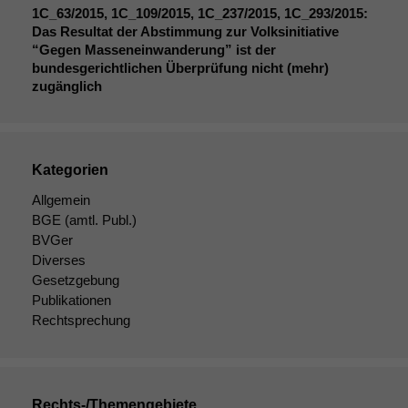
1C_63
/2015,
1C_109
/2015,
1C_237
/2015,
1C_293
/2015:
Das Resultat der Abstimmung zur Volksinitiative
“Gegen Masseneinwanderung” ist der
bundesgerichtlichen Überprüfung nicht (mehr)
zugänglich
Kategorien
Notwendige
Cookies
Allgemein
Diese
BGE
(amtl. Publ.)
Cookies sind
BVGer
nicht
Diverses
optional, es
Gesetzgebung
braucht sie,
Publikationen
damit die
Rechtsprechung
Website
korrekt
angezeigt
werden kann.
Rechts-/Themengebiete