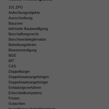
101 ZPO
Statistiken
Anfechtungsobjekte
Um unsere
Ausschreibung
Website zu
Bauzone
verbessern,
befristete Baubewilligung
zeichnen
wir
Beschaffungsrecht
anonyme
Beschwerdelegitimation
statistische
Betreibungsferien
Daten auf.
Beweiswürdigung
BGE
BIT
Funktionalität
CAS
Einige
Doppelbürger
Funktionen auf
Doppelstaatsangehörigen
dieser Website
Doppelstaatsangehöriger
sind optional.
Einladungsverfahren
Wenn Sie
Entscheidkompetenz
diese Option
Fristen
deaktivieren,
Gutachten
kann die
Investitionsschutzabkommen