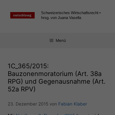
Zum
Inhalt
Schweizerisches Wirtschaftsrecht •
springen
hrsg. von Juana Vasella
Menü
1C_365
/2015:
Bauzonenmoratorium (Art. 38a
RPG
) und Gegenausnahme (Art.
52a
RPV
)
23. Dezember 2015
von
Fabian Klaber