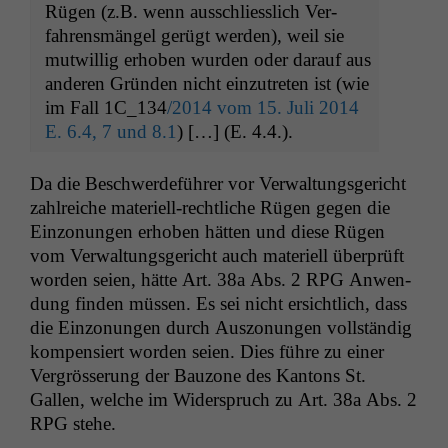
Rügen (z.B. wenn auss­chliesslich Ver­
fahrens­män­gel gerügt wer­den), weil sie
mutwillig erhoben wur­den oder darauf aus
anderen Grün­den nicht einzutreten ist (wie
im Fall
1C_134
/2014 vom 15. Juli 2014
E. 6.4, 7 und 8.1
) […] (E. 4.4.).
Da die Beschw­erde­führer vor Ver­wal­tungs­gericht
zahlre­iche materiell-rechtliche Rügen gegen die
Ein­zo­nun­gen erhoben hät­ten und diese Rügen
vom Ver­wal­tungs­gericht auch materiell über­prüft
wor­den seien, hätte Art. 38a Abs. 2
RPG
Anwen­
dung find­en müssen. Es sei nicht ersichtlich, dass
die Ein­zo­nun­gen durch Aus­zo­nun­gen voll­ständig
kom­pen­siert wor­den seien. Dies führe zu ein­er
Ver­grösserung der Bau­zone des Kan­tons St.
Gallen, welche im Wider­spruch zu Art. 38a Abs. 2
RPG
stehe.