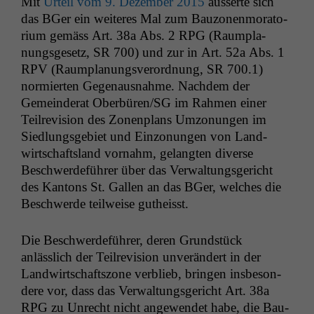
Mit
Urteil vom 9. Dezem­ber 2015
äusserte sich
das BGer ein weit­eres Mal zum Bau­zo­nen­mora­to­
ri­um gemäss Art. 38a Abs. 2
RPG
(Raum­pla­
nungs­ge­setz,
SR
700) und zur in Art. 52a Abs. 1
RPV
(Raum­pla­nungsverord­nung,
SR
700.1)
normierten Gege­naus­nahme. Nach­dem der
Gemein­der­at Oberbüren/
SG
im Rah­men ein­er
Teil­re­vi­sion des Zonen­plans Umzo­nun­gen im
Sied­lungs­ge­bi­et und Ein­zo­nun­gen von Land­
wirtschaft­s­land vor­nahm, gelangten diverse
Beschw­erde­führer über das Ver­wal­tungs­gericht
des Kan­tons St. Gallen an das BGer, welch­es die
Beschw­erde teil­weise gutheisst.
Die Beschw­erde­führer, deren Grund­stück
anlässlich der Teil­re­vi­sion unverän­dert in der
Land­wirtschaft­szone verblieb, brin­gen ins­beson­
dere vor, dass das Ver­wal­tungs­gericht Art. 38a
RPG
zu Unrecht nicht angewen­det habe, die Bau­