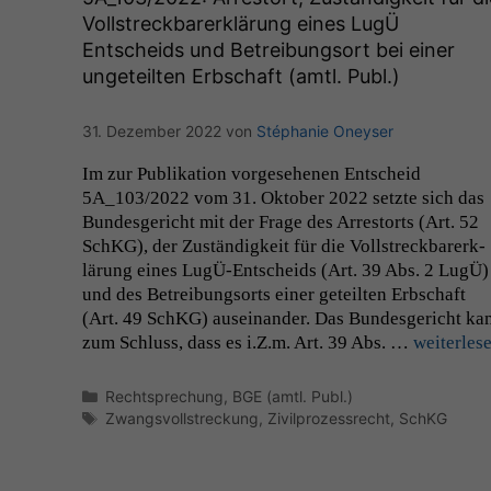
Vollstreckbarerklärung eines LugÜ
Entscheids und Betreibungsort bei einer
ungeteilten Erbschaft (amtl. Publ.)
31. Dezember 2022
von
Stéphanie Oneyser
Im zur Pub­lika­tion vorge­se­henen Entscheid
5A_103
/2022 vom 31. Okto­ber 2022 set­zte sich das
Bun­des­gericht mit der Frage des Arrestorts (Art. 52
SchKG), der Zuständigkeit für die Voll­streck­bar­erk­
lärung eines LugÜ-Entschei­ds (Art. 39 Abs. 2 LugÜ)
und des Betrei­bung­sorts ein­er geteil­ten Erb­schaft
(Art. 49 SchKG) auseinan­der. Das Bun­des­gericht ka
zum Schluss, dass es i.Z.m. Art. 39 Abs. …
weit­er­les
Kategorien
Rechtsprechung
,
BGE (amtl. Publ.)
Schlagwörter
Zwangsvollstreckung
,
Zivilprozessrecht
,
SchKG