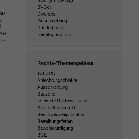
BGE
(amtl. Publ.)
d
BVGer
das
Diverses
n­
Gesetzgebung
O
Publikationen
Art.
Rechtsprechung
ese
t
Rechts-/Themengebiete
101 ZPO
Anfechtungsobjekte
Ausschreibung
Bauzone
befristete Baubewilligung
Beschaffungsrecht
Beschwerdelegitimation
Betreibungsferien
Beweiswürdigung
BGE