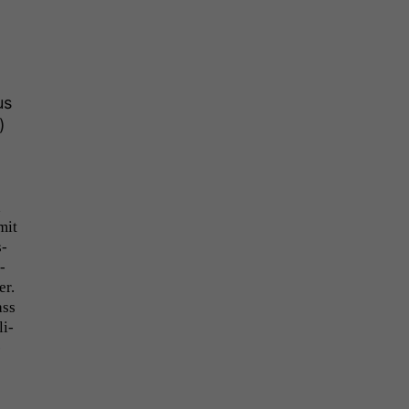
us
)
d
mit
s­
­
er.
ass
li­
­