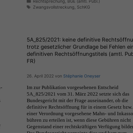
Kategorien
Rechtsprechung
,
BGE (amtl. Publ.)
Cookies
Schlagwörter
Zwangsvollstreckung
,
SchKG
Diese
Cookies sind
nicht
optional, es
braucht sie,
damit die
5A_825
/2021: keine definitive Rechtsöffn
Website
trotz gesetzlicher Grundlage bei Fehlen ei
korrekt
definitiven Rechtsöffnungstitels (amtl. Pub
angezeigt
FR
)
werden kann.
26. April 2022
von
Stéphanie Oneyser
Statistiken
Um unsere
n­
Im zur Pub­lika­tion vorge­se­henen Entscheid
Website zu
5A_825
/2021 vom 31. März 2022 set­zte sich das
verbessern,
s
Bun­des­gericht mit der Frage auseinan­der, ob die
zeichnen
defin­i­tive Recht­söff­nung für in einem Gesetz bzw.
wir
ein­er Verord­nung vorge­se­hene Mahn- und Inkas­so
anonyme
bühren zu erteilen ist, wenn diese Gebühren nicht
statistische
f
Gegen­stand ein­er recht­skräfti­gen Ver­fü­gung bilde
Daten auf.