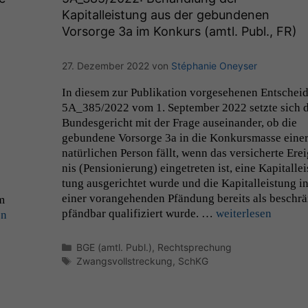
Kapitalleistung aus der gebundenen
Vorsorge 3a im Konkurs (amtl. Publ.,
FR
)
27. Dezember 2022
von
Stéphanie Oneyser
In diesem zur Pub­lika­tion vorge­se­henen Entschei
5A_385
/2022 vom 1. Sep­tem­ber 2022 set­zte sich 
Bun­des­gericht mit der Frage auseinan­der, ob die
gebun­dene Vor­sorge 3a in die Konkurs­masse ein­e
natür­lichen Per­son fällt, wenn das ver­sicherte Erei
nis (Pen­sion­ierung) einge­treten ist, eine Kap­i­tallei
tung aus­gerichtet wurde und die Kap­i­talleis­tung i
ein­er vor­ange­hen­den Pfän­dung bere­its als beschr
m
pfänd­bar qual­i­fiziert wurde. …
weit­er­lesen
en
Kategorien
BGE (amtl. Publ.)
,
Rechtsprechung
Schlagwörter
Zwangsvollstreckung
,
SchKG