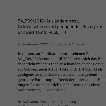
5A_709
/2018: Ausländerarrest,
Geldwäscherei und genügender Bezug zur
Schweiz (amtl. Publ.,
IT
)
9. September 2022
von
Stéphanie Oneyser
In diesem zur Pub­lika­tion vorge­se­henen Entscheid
5A_709
/2018 vom 11. Juli 2022 set­zte sich das Bun­
des­gericht mit der Frage auseinan­der, ob der Bezug
zur Schweiz nach Art. 271 Abs. 1 Ziff. 4 SchKG als
genü­gend zu qual­i­fizieren ist, wenn die gel­tend
gemachte Forderung im Recht der unler­laubten Han
lun­gen fusst und der delik­tis­che Betrag aus ein­er
Verun­treu­ung …
weit­er­lesen
Kategorien
BGE (amtl. Publ.)
,
Rechtsprechung