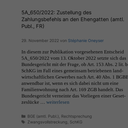
5A_650
/2022: Zustellung des
Zahlungsbefehls an den Ehengatten (amtl.
Publ.,
FR
)
29. November 2022
von
Stéphanie Oneyser
In diesem zur Pub­lika­tion vorge­se­henen Entscheid
5A_650
/2022 vom 13. Okto­ber 2022 set­zte sich das
Bun­des­gericht mit der Frage, ob Art. 153 Abs. 2 lit. b
SchKG im Fall eines gemein­sam betriebe­nen land­
wirtschaftlichen Gewerbes nach Art. 40 Abs. 1
BGB
anwend­bar ist, wenn es sich dabei nicht um eine
Fam­i­lien­woh­nung nach Art. 169
ZGB
han­delt. Das
Bun­des­gericht verneinte das Vor­liegen ein­er Geset­
zes­lücke …
weit­er­lesen
Kategorien
BGE (amtl. Publ.)
,
Rechtsprechung
Schlagwörter
Zwangsvollstreckung
,
SchKG