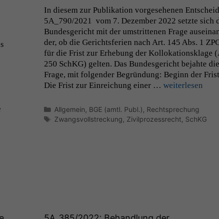
In diesem zur Pub­lika­tion vorge­se­henen Entschei
5A_790
/2021 vom 7. Dezem­ber 2022 set­zte sich 
Bun­des­gericht mit der umstrit­te­nen Frage auseina
der, ob die Gerichts­fe­rien nach Art. 145 Abs. 1
ZP
as
für die Frist zur Erhe­bung der Kol­loka­tion­sklage (
250 SchKG) gel­ten. Das Bun­des­gericht bejahte di
Frage, mit fol­gen­der Begrün­dung: Beginn der Fris
Die Frist zur Ein­re­ichung ein­er …
weit­er­lesen
e
Kategorien
Allgemein
,
BGE (amtl. Publ.)
,
Rechtsprechung
Schlagwörter
Zwangsvollstreckung
,
Zivilprozessrecht
,
SchKG
e
5A_385
/2022: Behandlung der