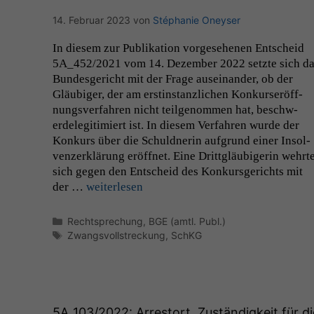
14. Februar 2023
von
Stéphanie Oneyser
In diesem zur Pub­lika­tion vorge­se­henen Entscheid
5A_452
/2021 vom 14. Dezem­ber 2022 set­zte sich d
Bun­des­gericht mit der Frage auseinan­der, ob der
Gläu­biger, der am erstin­stan­zlichen Konkurs­eröff­
nungsver­fahren nicht teilgenom­men hat, beschw­
erdele­git­imiert ist. In diesem Ver­fahren wurde der
Konkurs über die Schuld­ner­in auf­grund ein­er Insol­
ven­z­erk­lärung eröffnet. Eine Drittgläu­bigerin wehrt
sich gegen den Entscheid des Konkurs­gerichts mit
der …
weit­er­lesen
Kategorien
Rechtsprechung
,
BGE (amtl. Publ.)
Schlagwörter
Zwangsvollstreckung
,
SchKG
5A_103
/2022: Arrestort, Zuständigkeit für di