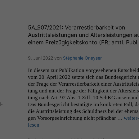
5A_907
/2021: Verarrestierbarkeit von
Austrittsleistungen und Altersleistungen a
einem Freizügigkeitskonto (
FR
; amtl. Publ.
9. Juni 2022
von
Stéphanie Oneyser
In diesem zur Pub­lika­tion vorge­se­henen Entschei
vom 20. April 2022 set­zte sich das Bun­des­gericht 
der Frage der Ver­ar­restier­barkeit ein­er Aus­trittslei
tung und mit der Frage der Fäl­ligkeit der Alter­sleis
tung nach Art. 92 Abs. 1 Ziff. 10 SchKG auseinan­d
d­
Das Bun­des­gericht bestätigte im konkreten Fall, d
die Aus­trittsleis­tung des Schuld­ners bei der ehe­ma­
gen Vor­sorgeein­rich­tung nicht pfänd­bar …
weit­er
lesen
Notwendige