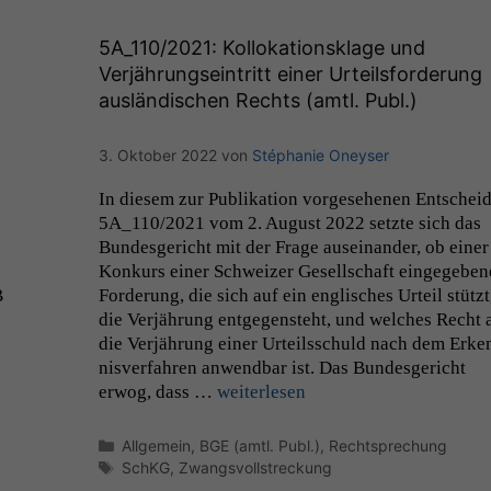
5A_110
/2021: Kollokationsklage und
Verjährungseintritt einer Urteilsforderung
ausländischen Rechts (amtl. Publ.)
3. Oktober 2022
von
Stéphanie Oneyser
In diesem zur Pub­lika­tion vorge­se­henen Entschei
5A_110
/2021 vom 2. August 2022 set­zte sich das
Bun­des­gericht mit der Frage auseinan­der, ob ein­er
Konkurs ein­er Schweiz­er Gesellschaft eingegebe­
B
Forderung, die sich auf ein englis­ches Urteil stützt
die Ver­jährung ent­ge­gen­ste­ht, und welch­es Recht 
die Ver­jährung ein­er Urteilss­chuld nach dem Erken
nisver­fahren anwend­bar ist. Das Bun­des­gericht
erwog, dass …
weit­er­lesen
Kategorien
Allgemein
,
BGE (amtl. Publ.)
,
Rechtsprechung
Schlagwörter
SchKG
,
Zwangsvollstreckung