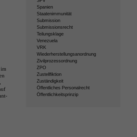
SFV
Spanien
Staatenimmunität
Submission
Submissionsrecht
Teilungsklage
Venezuela
VRK
Wiederherstellungsanordnung
d
Zivilprozessordnung
ZPO
 im
Zustellfiktion
nen
Zuständigkeit
,
Öffentliches Personalrecht
auf
Öffentlichkeitsprinzip
­nt­