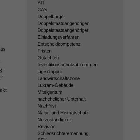
BIT
CAS
Doppelbürger
Doppelstaatsangehörigen
Doppelstaatsangehöriger
Einladungsverfahren
d
Entscheidkompetenz
das
Fristen
Gutachten
r
Investitionsschutzabkommen
g­
juge d'appui
s­
Landwirtschaftszone
n
Luxram-Gebäude
änkt
Miteigentum
nachehelicher Unterhalt
Nachfrist
Natur- und Heimatschutz
Notzuständigkeit
Revision
Schiedsrichterernennung