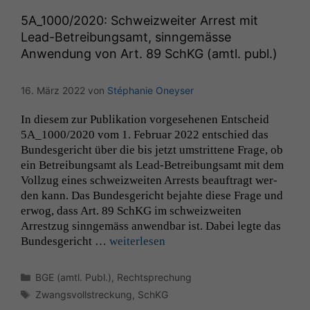
5A_1000
/2020: Schweizweiter Arrest mit
Lead-Betreibungsamt, sinngemässe
Anwendung von Art. 89 SchKG (amtl. publ.)
16. März 2022
von
Stéphanie Oneyser
In diesem zur Pub­lika­tion vorge­se­henen Entscheid
5A_1000
/2020 vom 1. Feb­ru­ar 2022 entsch­ied das
Bun­des­gericht über die bis jet­zt umstrit­tene Frage, ob
ein Betrei­bungsamt als Lead-Betrei­bungsamt mit dem
Vol­lzug eines schweizweit­en Arrests beauf­tragt wer­
den kann. Das Bun­des­gericht bejahte diese Frage und
erwog, dass Art. 89 SchKG im schweizweit­en
Arrestzug sin­ngemäss anwend­bar ist. Dabei legte das
Bun­des­gericht …
weit­er­lesen
Kategorien
BGE (amtl. Publ.)
,
Rechtsprechung
Schlagwörter
Zwangsvollstreckung
,
SchKG