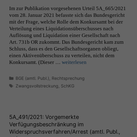
Im zur Pub­lika­tion vorge­se­henen Urteil
5A_665
/2021
vom 28. Jan­u­ar 2021 befasste sich das Bun­des­gericht
mit der Frage, welche Rolle dem Konkur­samt bei der
Verteilung eines Liq­ui­da­tion­süber­schuss­es nach
Auflö­sung und Liq­ui­da­tion ein­er Gesellschaft nach
Art. 731b
OR
zukommt. Das Bun­des­gericht kam zum
Schluss, dass es den Gesellschaft­sor­ga­nen obliegt,
einen Aktivenüber­schuss zu verteilen, nicht dem
Konkur­samt. (Dieser …
weit­er­lesen
Kategorien
BGE (amtl. Publ.)
,
Rechtsprechung
Schlagwörter
Zwangsvollstreckung
,
SchKG
5A_491
/2021: Vorgemerkte
Verfügungsbeschränkung im
Widerspruchsverfahren/Arrest (amtl. Publ.,