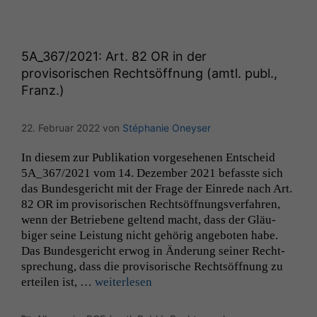
5A_367
/2021: Art. 82
OR
in der
provisorischen Rechtsöffnung (amtl. publ.,
Franz.)
22. Februar 2022
von
Stéphanie Oneyser
In diesem zur Pub­lika­tion vorge­se­henen Entscheid
5A_367
/2021 vom 14. Dezem­ber 2021 befasste sich
das Bun­des­gericht mit der Frage der Einrede nach Art.
82
OR
im pro­vi­sorischen Recht­söff­nungsver­fahren,
wenn der Betriebene gel­tend macht, dass der Gläu­
biger seine Leis­tung nicht gehörig ange­boten habe.
Das Bun­des­gericht erwog in Änderung sein­er Recht­
sprechung, dass die pro­vi­sorische Recht­söff­nung zu
erteilen ist, …
weit­er­lesen
Kategorien