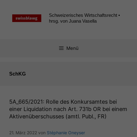
Zum
Inhalt
Schweizerisches Wirtschaftsrecht •
springen
hrsg. von Juana Vasella
Menü
SchKG
5A_665
/2021: Rolle des Konkursamtes bei
einer Liquidation nach Art. 731b
OR
bei einem
Aktivenüberschusses (amtl. Publ.,
FR
)
21. März 2022
von
Stéphanie Oneyser