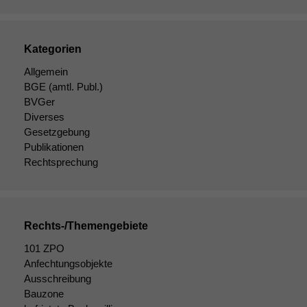
Um unsere
Website zu
verbessern,
zeichnen
Kategorien
wir
anonyme
Allgemein
statistische
BGE
(amtl. Publ.)
Daten auf.
BVGer
Diverses
Gesetzgebung
Funktionalität
Publikationen
Einige
Rechtsprechung
Funktionen auf
dieser Website
sind optional.
Wenn Sie
Rechts-/Themengebiete
diese Option
deaktivieren,
101 ZPO
kann die
Anfechtungsobjekte
Website nicht
Ausschreibung
zu 100%
Bauzone
funktionieren.