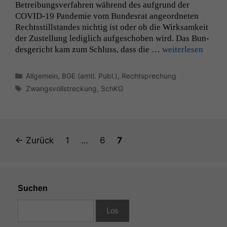
Betrei­bungsver­fahren während des auf­grund der
COVID-19
Pan­demie vom Bun­desrat ange­ord­neten
Rechtsstill­standes nichtig ist oder ob die Wirk­samkeit
der Zustel­lung lediglich aufgeschoben wird. Das Bun­
des­gericht kam zum Schluss, dass die …
weit­er­lesen
Notwendige
Kategorien
Allgemein
,
BGE (amtl. Publ.)
,
Rechtsprechung
Cookies
Schlagwörter
Zwangsvollstreckung
,
SchKG
Diese
Cookies sind
nicht
optional, es
braucht sie,
Seite
Seite
Seite
←
Zurück
1
…
6
7
damit die
Website
korrekt
angezeigt
werden kann.
Suchen
Statistiken