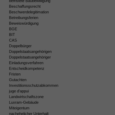
befristete Baubewilligung
Beschaffungsrecht
Beschwerdelegitimation
Marketing
Betreibungsferien
Wir speichern
Beweiswürdigung
anonyme Daten ab,
um interne
BGE
marketingtechnische
BIT
Auswertungen
CAS
durchführen zu
Doppelbürger
können. Diese helfen
Doppelstaatsangehörigen
uns, unsere Website
Doppelstaatsangehöriger
zu verbessern.
Einladungsverfahren
Entscheidkompetenz
Fristen
Gutachten
Investitionsschutzabkommen
juge d'appui
Landwirtschaftszone
Luxram-Gebäude
Miteigentum
nachehelicher Unterhalt