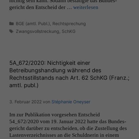
nichtig sein kann. Sodann bestätigte das Bun­des­
gericht den Entscheid der …
weit­er­lesen
Kategorien
BGE (amtl. Publ.)
,
Rechtsprechung
Schlagwörter
Zwangsvollstreckung
,
SchKG
5A_672
/2020: Nichtigkeit einer
Betreibungshandlung während des
Rechtsstillstands nach Art. 62 SchKG (Franz.;
amtl. publ.)
3. Februar 2022
von
Stéphanie Oneyser
Im zur Pub­lika­tion vorge­se­hen Entscheid
54_672/2020 vom 19. Jan­u­ar 2022 hat­te das Bun­des­
gericht darüber zu entschei­den, ob die Zustel­lung des
Las­ten­verze­ich­niss­es an die Schuld­ner­in in einem