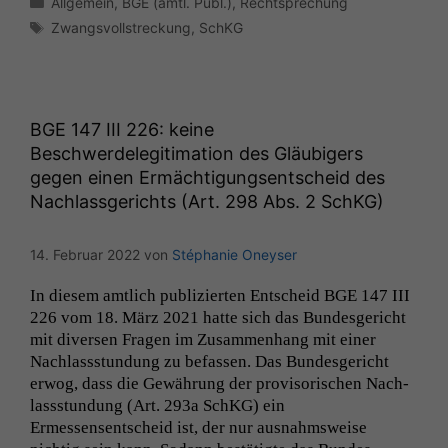
Allgemein
,
BGE (amtl. Publ.)
,
Rechtsprechung
Schlagwörter
Zwangsvollstreckung
,
SchKG
BGE
147
III
226: keine
Beschwerdelegitimation des Gläubigers
gegen einen Ermächtigungsentscheid des
Nachlassgerichts (Art. 298 Abs. 2 SchKG)
14. Februar 2022
von
Stéphanie Oneyser
In diesem amtlich pub­lizierten Entscheid
BGE
147
III
226 vom 18. März 2021 hat­te sich das Bun­des­gericht
mit diversen Fra­gen im Zusam­men­hang mit ein­er
Nach­lassstun­dung zu befassen. Das Bun­des­gericht
erwog, dass die Gewährung der pro­vi­sorischen Nach­
lassstun­dung (Art. 293a SchKG) ein
Ermessensentscheid ist, der nur aus­nahm­sweise