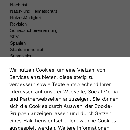
Nachfrist
Natur- und Heimatschutz
Notzuständigkeit
Revision
Schiedsrichterernennung
SFV
Spanien
Staatenimmunität
Submission
Submissionsrecht
Teilungsklage
Wir nutzen Cookies, um eine Vielzahl von
Venezuela
Services anzubieten, diese stetig zu
VRK
verbessern sowie Texte entsprechend Ihrer
Wiederherstellungsanordnung
Interessen auf unserer Webseite, Social Media
Zivilprozessordnung
und Partnerwebseiten anzuzeigen. Sie können
ZPO
sich die Cookies durch Auswahl der Cookie-
Zustellfiktion
Gruppen anzeigen lassen und durch Setzen
Zuständigkeit
Öffentliches Personalrecht
eines Häkchens entscheiden, welche Cookies
Öffentlichkeitsprinzip
ausgespielt werden. Weitere Informationen