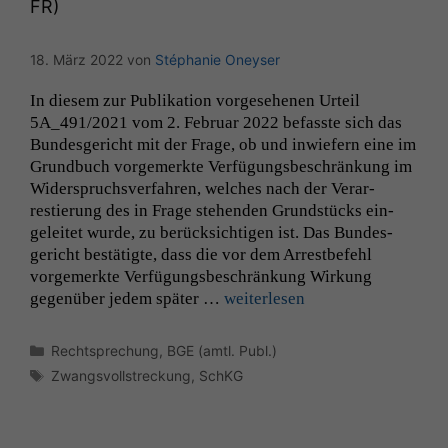
FR
)
18. März 2022
von
Stéphanie Oneyser
In diesem zur Pub­lika­tion vorge­se­henen Urteil
5A_491
/2021 vom 2. Feb­ru­ar 2022 befasste sich das
Bun­des­gericht mit der Frage, ob und inwiefern eine im
Grund­buch vorge­merk­te Ver­fü­gungs­beschränkung im
Wider­spruchsver­fahren, welch­es nach der Ver­ar­
restierung des in Frage ste­hen­den Grund­stücks ein­
geleit­et wurde, zu berück­sichti­gen ist. Das Bun­des­
gericht bestätigte, dass die vor dem Arrest­be­fehl
vorge­merk­te Ver­fü­gungs­beschränkung Wir­kung
gegenüber jedem später …
weit­er­lesen
Kategorien
Rechtsprechung
,
BGE (amtl. Publ.)
Schlagwörter
Zwangsvollstreckung
,
SchKG