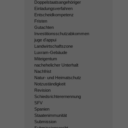
Doppelstaatsangehöriger
Einladungsverfahren
Entscheidkompetenz
Fristen
Gutachten
Investitionsschutzabkommen
juge d'appui
Landwirtschaftszone
Luxram-Gebäude
Miteigentum
nachehelicher Unterhalt
Nachfrist
Natur- und Heimatschutz
Notzuständigkeit
Revision
Schiedsrichterernennung
SFV
Spanien
Staatenimmunität
Submission
Submissionsrecht