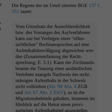
t
Die Regeste des im Urteil zitierten
BGE
137 I
351
lautet:
s
Vom Grund­satz der Auss­chliesslichkeit
m
bzw. des Vor­ranges des Asylver­fahrens
kann nur bei Vor­liegen eines “offen­
sichtlichen” Recht­sanspruch­es auf eine
Aufen­thalts­be­wil­li­gung abgewichen wer­
den (Zusam­men­fas­sung der Recht­
sprechung; E. 3.1). Kann der Zivil­stands­
beamte die Trau­ung eines aus­ländis­chen
Ver­lobten man­gels Nach­weis des recht­
mäs­si­gen Aufen­thalts in der Schweiz
nicht vol­lziehen (
Art. 98 Abs. 4
ZGB
und
Art. 67 Abs. 3 ZStV
), so ist die
Migra­tions­be­hörde gehal­ten, let­zterem im
Hin­blick auf die Heirat einen pro­vi­
sorischen Aufen­thalt­sti­tel auszustellen,