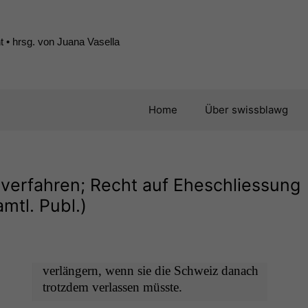
 • hrsg. von Juana Vasella
Home
Über swissblawg
verfahren; Recht auf Eheschliessung
mtl. Publ.)
ver­längern, wenn sie die Schweiz danach
trotz­dem ver­lassen müsste.