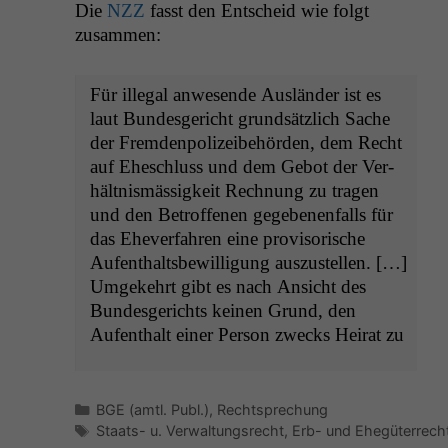
Die
NZZ
fasst den Entscheid wie fol­gt
zusammen:
Für ille­gal anwe­sende Aus­län­der ist es
laut Bun­des­gericht grund­sät­zlich Sache
der Frem­den­polizeibehör­den, dem Recht
auf Eheschluss und dem Gebot der Ver­
hält­nis­mäs­sigkeit Rech­nung zu tra­gen
und den Betrof­fe­nen gegebe­nen­falls für
das Ehev­er­fahren eine pro­vi­sorische
Aufen­thalts­be­wil­li­gung auszustellen. […]
Umgekehrt gibt es nach Ansicht des
Bun­des­gerichts keinen Grund, den
Aufen­thalt ein­er Per­son zwecks Heirat zu
Kategorien
BGE (amtl. Publ.)
,
Rechtsprechung
Schlagwörter
Staats- u. Verwaltungsrecht
,
Erb- und Ehegüterrech