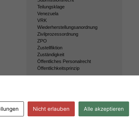
Teilungsklage
Venezuela
VRK
Wiederherstellungsanordnung
Zivilprozessordnung
ZPO
Zustellfiktion
Zuständigkeit
Öffentliches Personalrecht
Öffentlichkeitsprinzip
ellungen
Nicht erlauben
Alle akzeptieren