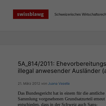
Zum
Inhalt
springen
Schweizerisches Wirtschaftsrecht
5A_814
/2011: Ehevorbereitungs
illegal anwesender Ausländer (a
21. März 2012
von
Juana Vasella
Das Bun­des­gericht hat in einem für die amtliche
Samm­lung vorge­se­henen Grund­satzurteil erneut
entsch­ieden, dass in der Schweiz auch Sans-