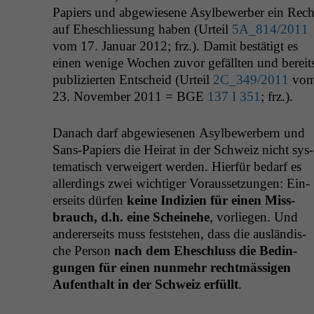
Papiers und abgewiesene Asyl­be­wer­ber ein Rech
auf Eheschlies­sung haben (Urteil
5A_814
/2011
vom 17. Jan­u­ar 2012; frz.). Damit bestätigt es
einen wenige Wochen zuvor gefäll­ten und bere­it
pub­lizierten Entscheid (Urteil
2C_349
/2011
vo
23. Novem­ber 2011 =
BGE
137 I 351
; frz.).
Danach darf abgewiese­nen Asyl­be­wer­bern und
Sans-Papiers die Heirat in der Schweiz nicht sys­
tem­a­tisch ver­weigert wer­den. Hier­für bedarf es
allerd­ings zwei wichtiger Voraus­set­zun­gen: Ein­
er­seits dür­fen
keine Indizien für einen Miss­
brauch, d.h. eine Scheine­he
, vor­liegen. Und
ander­er­seits muss fest­ste­hen, dass die aus­ländis­
che Per­son
nach dem Eheschluss die Bedin­
gun­gen für einen nun­mehr recht­mäs­si­gen
Aufen­thalt in der Schweiz erfüllt
.