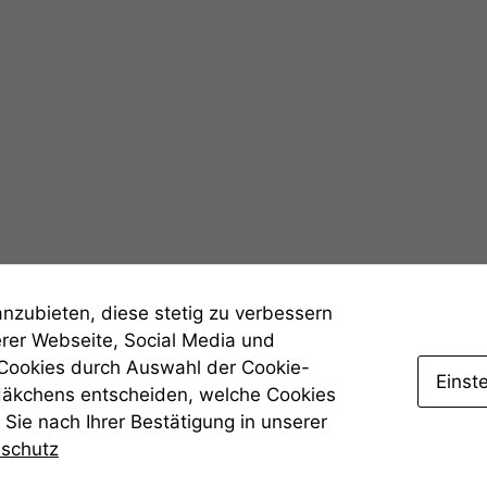
Statistiken
Um unsere
Website zu
verbessern,
zeichnen
wir
anonyme
statistische
Daten auf.
Funktionalität
anzubieten, diese stetig zu verbessern
Einige
erer Webseite, Social Media und
Funktionen auf
 Cookies durch Auswahl der Cookie-
dieser Website
Einst
Häkchens entscheiden, welche Cookies
sind optional.
Sie nach Ihrer Bestätigung in unserer
Wenn Sie
diese Option
nschutz
deaktivieren,
kann die