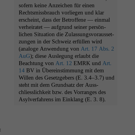
sofern keine Anze­ichen für einen
Rechtsmiss­brauch vor­liegen und klar
erscheint, dass der Betrof­fene — ein­mal
ver­heiratet — auf­grund sein­er per­sön­
lichen Sit­u­a­tion die Zulas­sungsvo­raus­set­
zun­gen in der Schweiz erfüllen wird
(analoge Anwen­dung von
Art. 17 Abs. 2
AuG
); diese Ausle­gung erlaubt die
Beach­tung von
Art. 12
EMRK
und
Art.
14
BV
in Übere­in­stim­mung mit dem
Willen des Geset­zge­bers (E. 3.4–3.7) und
ste­ht mit dem Grund­satz der Auss­
chliesslichkeit bzw. des Vor­ranges des
Asylver­fahrens im Ein­klang (E. 3. 8).
t