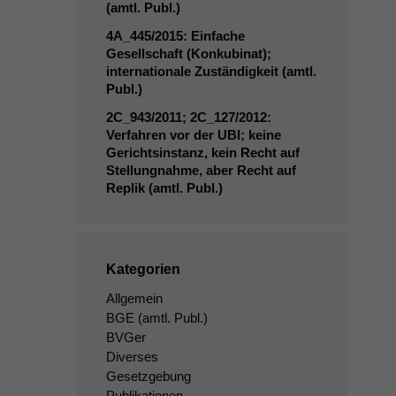
(amtl. Publ.)
4A_445
/2015: Einfache
Gesellschaft (Konkubinat);
internationale Zuständigkeit (amtl.
Publ.)
2C_943
/2011;
2C_127
/2012:
Verfahren vor der
UBI
; keine
Gerichtsinstanz, kein Recht auf
Stellungnahme, aber Recht auf
Replik (amtl. Publ.)
Kategorien
Allgemein
BGE
(amtl. Publ.)
BVGer
Diverses
Gesetzgebung
Publikationen