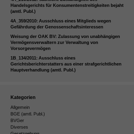
Handelsgerichts für Konsumentenstreitigkeiten bejaht
(amtl. Publ.)
Notwendige
Cookies
4A_359
/2010: Ausschluss eines Mitglieds wegen
Diese
Gefährdung der Genossenschaftsinteressen
Cookies sind
Weisung der
OAK
BV
: Zulassung von unabhängigen
nicht
Vermögensverwaltern zur Verwaltung von
optional, es
Vorsorgevermögen
braucht sie,
damit die
1B_134
/2011: Ausschluss eines
Website
Gerichtsberichterstatters aus einer strafgerichtlichen
korrekt
Hauptverhandlung (amtl. Publ.)
angezeigt
werden kann.
Kategorien
Statistiken
Um unsere
Allgemein
Website zu
BGE
(amtl. Publ.)
verbessern,
BVGer
zeichnen
Diverses
wir
Gesetzgebung