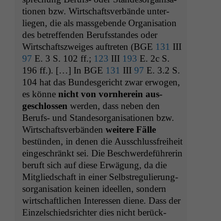
tio­nen bzw. Wirtschaftsver­bände unter­
liegen, die als mass­gebende Organ­i­sa­tion
des betr­e­f­fend­en Beruf­s­standes oder
Wirtschaft­szweiges auftreten (
BGE
131
III
97
E. 3 S. 102 ff.;
123
III
193
E. 2c S.
196 ff.). […] In
BGE
131
III
97
E. 3.2 S.
104 hat das Bun­des­gericht zwar erwogen,
es könne
nicht von vorn­here­in aus­
geschlossen
wer­den, dass neben den
Berufs- und Standes­or­gan­i­sa­tio­nen bzw.
Wirtschaftsver­bän­den
weit­ere Fälle
bestün­den, in denen die Auss­chlussfrei­heit
eingeschränkt sei. Die Beschw­erde­führerin
beruft sich auf diese Erwä­gung, da die
Mit­glied­schaft in ein­er Selb­streg­ulierung­
sor­gan­i­sa­tion keinen ideellen, son­dern
wirtschaftlichen Inter­essen diene. Dass der
Einzelschied­srichter dies nicht berück­