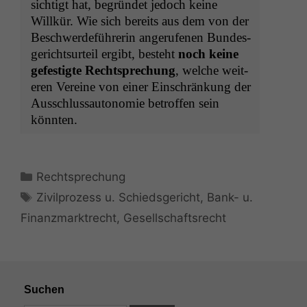
sichtigt hat, begrün­det jedoch keine
Willkür. Wie sich bere­its aus dem von der
Beschw­erde­führerin angerufe­nen Bun­des­
gericht­surteil ergibt, beste­ht
noch keine
gefes­tigte Recht­sprechung
, welche weit­
eren Vere­ine von ein­er Ein­schränkung der
Auss­chlus­sau­tonomie betrof­fen sein
könnten.
Kategorien
Rechtsprechung
Schlagwörter
Zivilprozess u. Schiedsgericht
,
Bank- u.
Finanzmarktrecht
,
Gesellschaftsrecht
Suchen