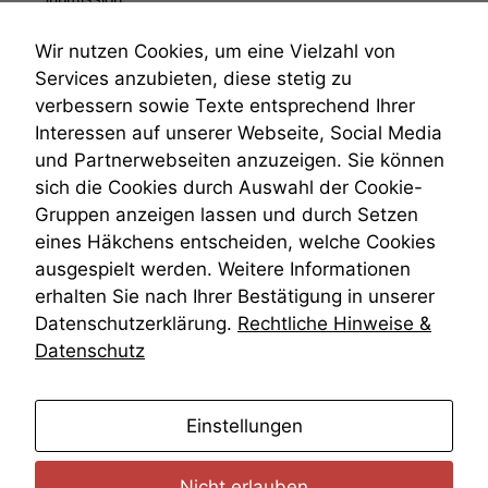
Submissionsrecht
Teilungsklage
Wir nutzen Cookies, um eine Vielzahl von
Venezuela
Services anzubieten, diese stetig zu
VRK
verbessern sowie Texte entsprechend Ihrer
Wiederherstellungsanordnung
Interessen auf unserer Webseite, Social Media
Zivilprozessordnung
und Partnerwebseiten anzuzeigen. Sie können
ZPO
sich die Cookies durch Auswahl der Cookie-
Zustellfiktion
Gruppen anzeigen lassen und durch Setzen
Zuständigkeit
Öffentliches Personalrecht
eines Häkchens entscheiden, welche Cookies
Öffentlichkeitsprinzip
ausgespielt werden. Weitere Informationen
erhalten Sie nach Ihrer Bestätigung in unserer
Datenschutzerklärung.
Rechtliche Hinweise &
Datenschutz
anmelden
Einstellungen
Nicht erlauben