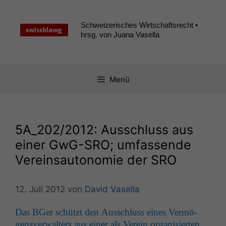
Zum
Inhalt
Schweizerisches Wirtschaftsrecht •
springen
hrsg. von Juana Vasella
Menü
5A_202
/2012: Ausschluss aus
einer GwG-SRO; umfassende
Vereinsautonomie der
SRO
12. Juli 2012
von
David Vasella
Das BGer schützt den Auss­chluss eines Ver­mö­
gensver­wal­ters aus ein­er als Vere­in organ­isierten