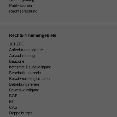
anonyme
Publikationen
statistische
Rechtsprechung
Daten auf.
Funktionalität
Einige
Rechts-/Themengebiete
Funktionen auf
101 ZPO
dieser Website
Anfechtungsobjekte
sind optional.
Ausschreibung
Wenn Sie
diese Option
Bauzone
deaktivieren,
befristete Baubewilligung
kann die
Beschaffungsrecht
Website nicht
Beschwerdelegitimation
zu 100%
Betreibungsferien
funktionieren.
Beweiswürdigung
BGE
BIT
Marketing
CAS
Wir speichern
Doppelbürger
anonyme Daten ab,