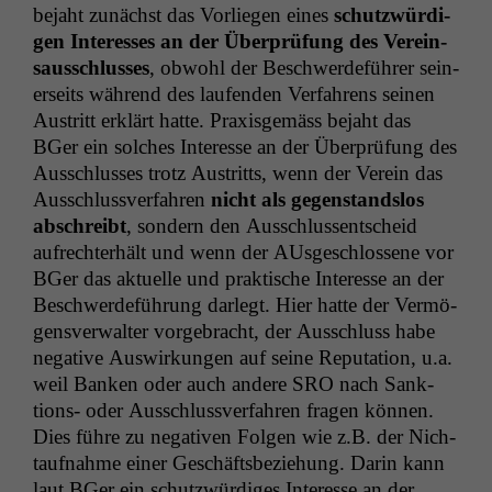
bejaht zunächst das Vor­liegen eines
schutzwürdi­
gen Inter­ess­es an der Über­prü­fung des Vere­in­
sauss­chlusses
, obwohl der Beschw­erde­führer sein­
er­seits während des laufend­en Ver­fahrens seinen
Aus­tritt erk­lärt hat­te. Prax­is­gemäss bejaht das
BGer ein solch­es Inter­esse an der Über­prü­fung des
Auss­chlusses trotz Aus­tritts, wenn der Vere­in das
Auss­chlussver­fahren
nicht als gegen­stand­s­los
abschreibt
, son­dern den Auss­chlussentscheid
aufrechter­hält und wenn der AUs­geschlossene vor
BGer das aktuelle und prak­tis­che Inter­esse an der
Beschw­erde­führung dar­legt. Hier hat­te der Ver­mö­
gensver­wal­ter vorge­bracht, der Auss­chluss habe
neg­a­tive Auswirkun­gen auf seine Rep­u­ta­tion, u.a.
weil Banken oder auch andere
SRO
nach Sank­
tions- oder Auss­chlussver­fahren fra­gen kön­nen.
Dies führe zu neg­a­tiv­en Fol­gen wie z.B. der Nich­
tauf­nahme ein­er Geschäfts­beziehung. Darin kann
laut BGer ein schutzwürdi­ges Inter­esse an der