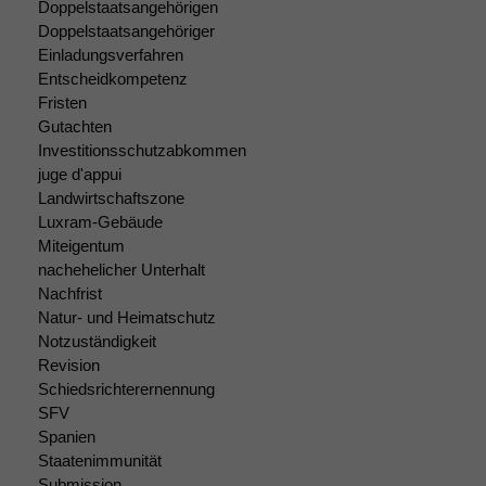
Doppelstaatsangehörigen
um interne
Doppelstaatsangehöriger
marketingtechnische
Einladungsverfahren
Auswertungen
Entscheidkompetenz
durchführen zu
können. Diese helfen
Fristen
uns, unsere Website
Gutachten
zu verbessern.
Investitionsschutzabkommen
juge d'appui
Landwirtschaftszone
Luxram-Gebäude
Miteigentum
nachehelicher Unterhalt
Nachfrist
Natur- und Heimatschutz
Notzuständigkeit
Revision
Schiedsrichterernennung
SFV
Spanien
Staatenimmunität
Submission