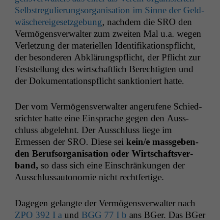
Selb­streg­ulierung­sor­gan­i­sa­tion im Sinne der Geld­
wäschereige­set­zge­bung
, nach­dem die
SRO
den
Ver­mö­gensver­wal­ter zum zweit­en Mal u.a. wegen
Ver­let­zung der materiellen Iden­ti­fika­tion­spflicht,
der beson­deren Abklärungspflicht, der Pflicht zur
Fest­stel­lung des wirtschaftlich Berechtigten und
der Doku­men­ta­tion­spflicht sank­tion­iert hatte.
Der vom Ver­mö­gensver­wal­ter angerufene Schied­
srichter hat­te eine Ein­sprache gegen den Auss­
chluss abgelehnt. Der Auss­chluss liege im
Ermessen der
SRO
. Diese sei
kein/e mass­geben­
den Beruf­sor­gan­i­sa­tion oder Wirtschaftsver­
band,
so dass sich eine Ein­schränkun­gen der
Auss­chlus­sau­tonomie nicht rechtfertige.
Dage­gen gelangte der Ver­mö­gensver­wal­ter nach
ZPO
392 I a
und
BGG
77 I b
ans BGer. Das BGer