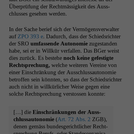
Über­prü­fung der Recht­mäs­sigkeit des Auss­
chlusses gese­hen werden.
In der Sache berief sich der Ver­mö­gensver­wal­ter
auf
ZPO
393 e
. Dadurch, dass der Schied­srichter
der
SRO
umfassende Autonomie
zuge­s­tanden
habe, sei er in Willkür ver­fall­en. Das BGer weist
dies zurück. Es beste­he
noch keine gefes­tigte
Recht­sprechung,
welche weit­eren Vere­ine von
ein­er Ein­schränkung der Auss­chlus­sau­tonomie
betrof­fen sein kön­nten, so dass der Schied­srichter
auch nicht in willkür­lich­er Weise gegen eine
solche Recht­sprechung ver­stossen konnte:
[…] die
Ein­schränkun­gen der Auss­
chlus­sau­tonomie
(
Art. 72 Abs. 2
ZGB
),
denen gemäss bun­des­gerichtlich­er Recht­
sprechung Berufs- oder Standes­or­gan­i­sa­