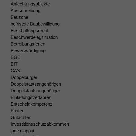
Anfechtungsobjekte
Ausschreibung
Bauzone
befristete Baubewilligung
Beschaffungsrecht
Beschwerdelegitimation
Betreibungsferien
Beweiswürdigung
Notwendige
BGE
Cookies
BIT
Diese
CAS
Cookies sind
Doppelbürger
nicht
Doppelstaatsangehörigen
optional, es
braucht sie,
Doppelstaatsangehöriger
damit die
Einladungsverfahren
Website
Entscheidkompetenz
korrekt
Fristen
angezeigt
Gutachten
werden kann.
Investitionsschutzabkommen
juge d'appui