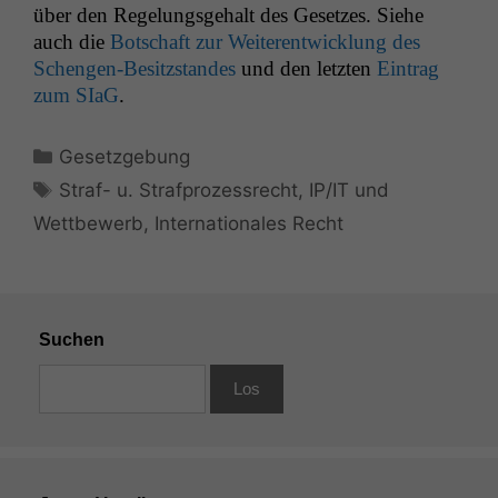
über den Regelungs­ge­halt des Geset­zes. Siehe
auch die
Botschaft zur Weit­er­en­twick­lung des
Schen­gen-Besitz­s­tandes
und den let­zten
Ein­trag
zum SIaG
.
Kategorien
Gesetzgebung
Schlagwörter
Straf- u. Strafprozessrecht
,
IP/IT und
Wettbewerb
,
Internationales Recht
Suchen