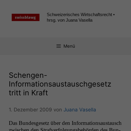
Zum
Inhalt
Schweizerisches Wirtschaftsrecht •
springen
hrsg. von Juana Vasella
Menü
Schengen-
Informationsaustauschgesetz
tritt in Kraft
1. Dezember 2009
von
Juana Vasella
Das Bun­des­ge­setz über den Infor­ma­tion­saus­tausch
zwis­chen den Strafver­fol­gungs­be­hör­den des Bun­