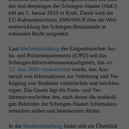
des und den­jeni­gen der Schen­gen-Staat­en (SIaG)
tritt am 1. Jan­u­ar 2010 in Kraft. Damit wird der
EU-Rah­menbeschluss 2006/960/
JI
über die Weit­
er­en­twick­lung des Schen­gen-Besitz­s­tands in
nationales Recht umgesetzt.
Laut
Medi­en­mit­teilung
des Eid­genös­sis­chen Jus­
tiz- und Polizei­de­parte­ments (
EJPD
) soll das
Schen­gen-Infor­ma­tion­saus­tauschge­setz, das
am
12. Juni 2009 ver­ab­schiedet
wurde, den Aus­
tausch von Infor­ma­tio­nen zur Ver­hü­tung und Ver­
fol­gung von Straftat­en vere­in­fachen und beschle­u­
ni­gen. Das Gesetz legt die Form- und Ver­
fahrensvorschriften fest, nach denen die zuständi­
gen Behör­den der Schen­gen-Staat­en Infor­ma­tion­
ser­suchen stellen und beant­worten dürfen.
In der
Medi­en­mit­teilung
find­et sich ein Überblick